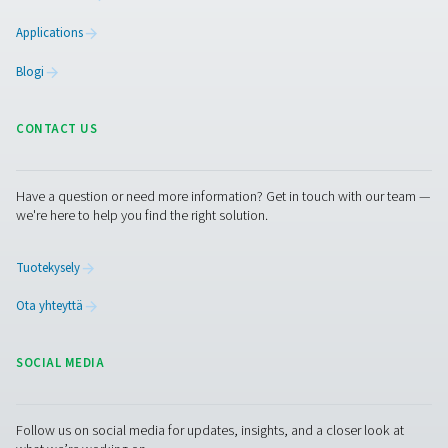
pitkäaikaisen luotettavuuden varmistamiseksi. Tehostet
järjestelmääsi yhdessä!
Ota yhteyttä asiantuntijoihimme
Lisää tuotteita