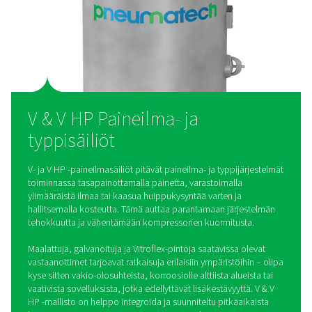
ja palloventtiilit nopeaa asennusta varten.