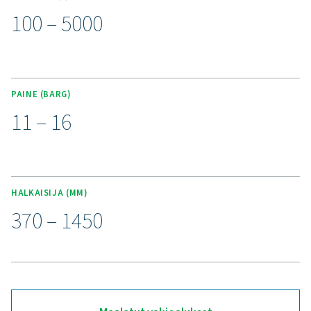
(enintään 3 000 litraa), joka sisältää painemittarin, varov
ja palloventtiilit saumatonta integrointia varten. E
käyttöolosuhteisiin soveltuvia malleja on saatavana maa
galvanoituina ja Vitroflex-pintakäsittelyinä (lasitettuina
suojaavat kulumiselta, korroosiolta ja kosteudelt
Päivitä luotettavampaa
paineilmasäiliöön
Onko paineilmajärjestelmässäsi ongelmia painevaihtelu
tehottomuuden kanssa? V & V HP -ilmasäiliömme ta
vakautta ja varmuuskopiointia, joita tarvitset toiminnas
auttaa parantamaan suorituskykyä ja energiatehokk
säätelemällä painetta, vähentämällä kompressorin kuo