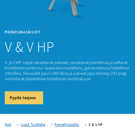
PAINEILMASÄILIÖT
V & V HP
V- ja V HP -sarjat vakauttavat paineen, varastoivat paineilmaa
kondenssin poistossa. Saatavana maalattuna, galvanoituna ja
(Vitroflex), tilavuudet jopa 5 000 litraa ja paineet jopa 16 bar
varmistavat järjestelmän luotettavan suorituskyvyn.