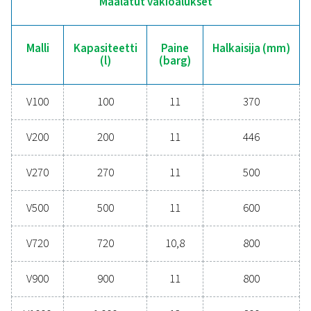
ja hallitsemalla kondensaatiota. Kestävästi maalatut, ga
ja Vitroflex-pinnoitteet tekevät näistä vastaanottimista 
erilaisissa olosuhteissa ja varmistavat luotettavan ilma
Päivitä jo tänään älykkäämpään ja tehokkaampa
paineilmajärjestelmään – asiantuntijamme ovat val
auttamaan oikean ratkaisun löytämisessä!
Ota yhteyttä asiantuntijoihimme
Yleiset spesifikaatio
TILAVUUS (L)