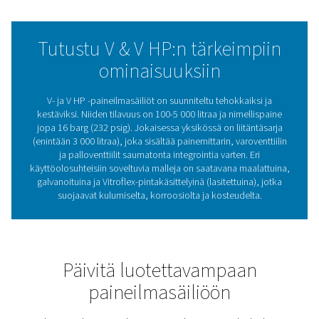
vastaanottimet tarjoavat ratkaisuja erilaisiin ympäristöih
kyse sitten vakio-olosuhteista, korroosiolle alttiista aluei
vaativista sovelluksista, jotka edellyttävät lisäkestävyyttä
HP -mallisto on helppo integroida ja suunniteltu pitkäaik
luotettavuutta varten. Se tarjoaa tasaisen ja luotettavan
ilmansyötön ja varmistaa sujuvan toiminnan kaikilla
teollisuudenaloilla.
Paineilmasäiliöt: vakaus 
tehokkuus
Paineilmasäiliöillä on keskeinen rooli paineen vakautta
ilman varastoinnissa huippukysyntää varten ja konde
poistamisessa, mikä auttaa järjestelmiä toimima