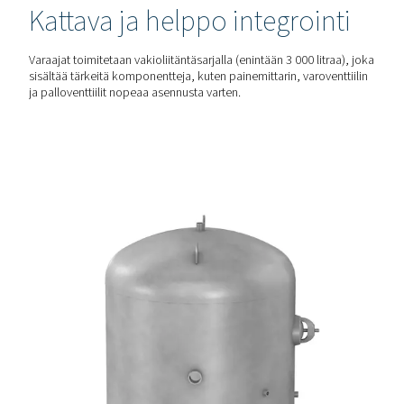
paineilman tai typen virtauksen järjestelmän optimaalista
suorituskykyä varten.
RÄÄTÄLÖITYÄ SUOJAA
Monipuoliset ja kestävät
vaihtoehdot
V- ja V HP -vastaanottimia on saatavana maalattuina, galv
ja lasitettuina (Vitroflex) erilaisiin ympäristöolosuhteisiin
lukien korroosiolle alttiit asetukset.
PLUG & PLAY -ASENNUS
Kattava ja helppo integroi
Varaajat toimitetaan vakioliitäntäsarjalla (enintään 3 000 li
sisältää tärkeitä komponentteja, kuten painemittarin, varov