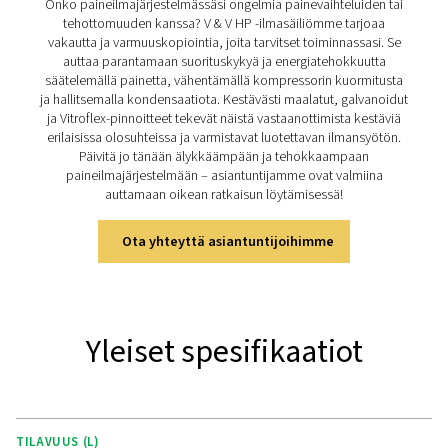
tehokkaammin ja vähentämään kompressorien kulum
Ylläpitämällä tasaista ilmavirtaa ne parantavat suoritu
energiatehokkuutta ja luotettavuutta eri sovelluksissa. V
valikoima tarjoaa kestäviä ja monipuolisia ratkaisuja, 
saatavana maalattuna, galvanoituna ja lasitettuna (Vit
erilaisiin ympäristöihin. Ne on suunniteltu vakaiksi ja te
ja ne varmistavat luotettavan ilman- tai typensyötön mon
teollisuudenaloille.
Tutustu V & V HP:n tärkeim
ominaisuuksiin
V- ja V HP -paineilmasäiliöt on suunniteltu tehokkaik
kestäviksi. Niiden tilavuus on 100-5 000 litraa ja nimell
jopa 16 barg (232 psig). Jokaisessa yksikössä on liitän