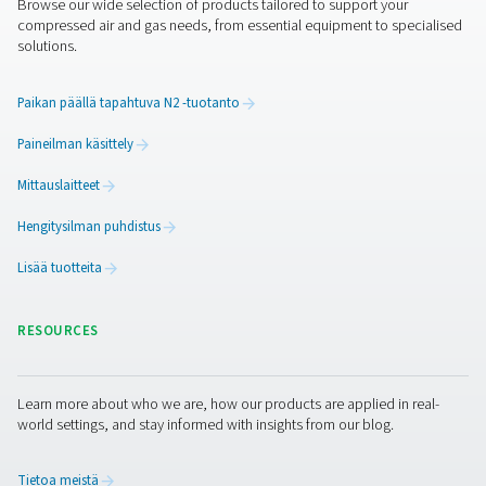
Ominaisuudet Ja Edut
Yleiset Spesifikaatiot
Ota yhteyttä
Onko sinulla kysyttävää siitä, miten V- ja V HP -paineilma
voivat parantaa paineilmajärjestelmääsi? Ota yhteyttä m
Tiimimme on valmis auttamaan sinua löytämään oikean
ratkaisun vakaan paineen, tehokkaan ilman varastoinnin