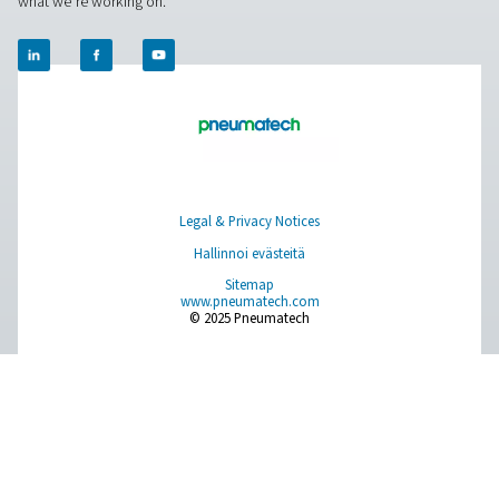
DBH-korkeapaineilma- ja typpisäiliö