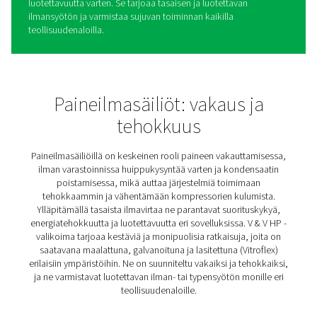
V & V HP Paineilma- ja
typpisäiliöt
V- ja V HP -paineilmasäiliöt pitävät paineilma- ja typpijä
toiminnassa tasapainottamalla painetta, varastoimalla
ylimääräistä ilmaa tai kaasua huippukysyntää varten ja
hallitsemalla kosteutta. Tämä auttaa parantamaan järje
tehokkuutta ja vähentämään kompressorien kuormitust
Maalattuja, galvanoituja ja Vitroflex-pintoja saatavissa o