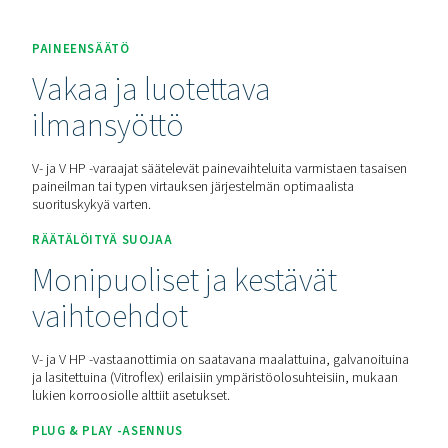
Pyydä tarjous
Koti
Lisää Tuotteita
Paineilmasäiliö
V & V HP
PAINEENSÄÄTÖ
Vakaa ja luotettava
ilmansyöttö
V- ja V HP -varaajat säätelevät painevaihteluita varmistaen