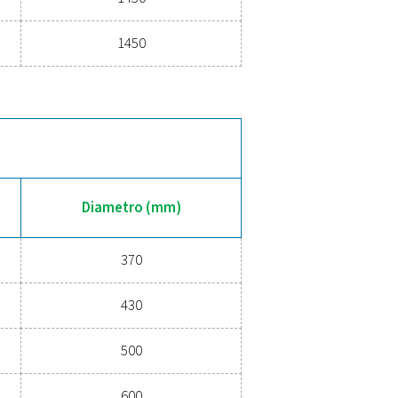
Pressione (bar)
Diametro (
11
370
11
446
11
500
11
600
10,8
800