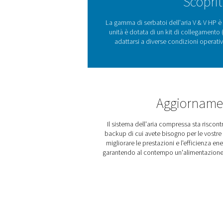
I serbatoi dell'aria comp
della condensa, aiutand
migliorano le prestazioni
verniciate, zincate e vitrifi