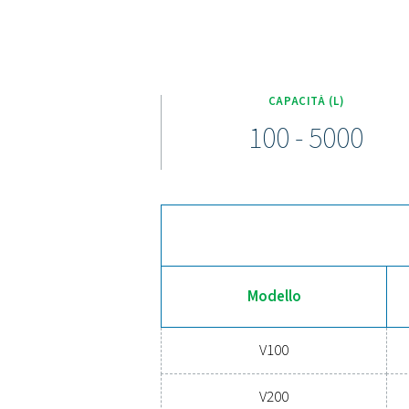
La gamma di serbatoi dell'
unità è dotata di un kit 
adattarsi a diverse con
Agg
Il sistema dell'aria compr
backup di cui avete bisog
migliorare le prestazioni e
garantendo al contempo un'a