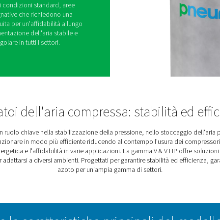
aria compressa edazoto
ria V & V HP mantiene i sistemi di aria compressa e
oblemi bilanciando la pressione, immagazzinando
 domanda di picco e gestendo l'umidità. Ciò
efficienza del sistema riducendo al contempo le
ri.
ciate, zincate e Vitroflex, questi ricevitori offrono
i, che si tratti di condizioni standard, aree
plicazioni impegnative che richiedono una
ntegrare e costruita per un'affidabilità a lungo
ornisce un'alimentazione dell'aria stabile e
zionamento regolare in tutti i settori.