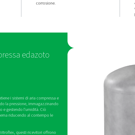
zione
Opzioni vers
stabile
e resistenti
le
I serbatoi V e V HP sono di
in finiture verniciate, zinca
egolano le
vitrificate (Vitroflex) per ad
sione, garantendo
diverse condizioni ambient
i aria compressa
incluse le impostazioni so
ni ottimali del
corrosione.