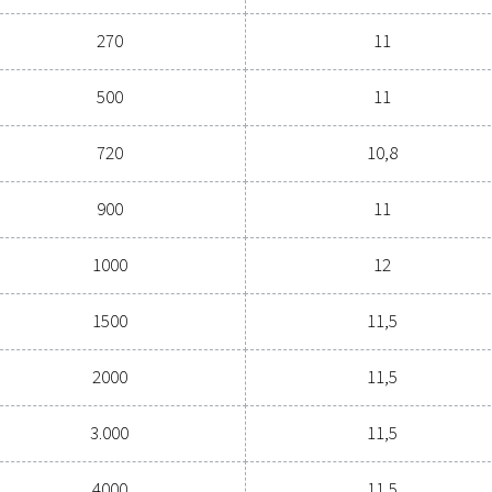
Contatta i nostri e
Specifiche ge
(L)
PRESSIONE (BA
5000
11 - 16
Serbatoi standard ve