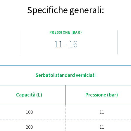
Scoprite le caratteristiche prin
aria V & V HP è progettata per l'efficienza e la durata, con capac
di collegamento (fino a 3000 litri), che include un manometro, un
dizioni operative, la gamma è disponibile con finiture verniciate
corrosione e l'umid
iornamento a un serbatoio dell'a
essa sta riscontrando fluttuazioni di pressione o inefficienze? Il 
no per le vostre operazioni. Regolando la pressione, riducendo
 l'efficienza energetica. Con finiture verniciate, zincate e Vitrofle
limentazione dell'aria affidabile. Passate oggi stesso a un siste
pronti ad aiutarvi a trovare la 