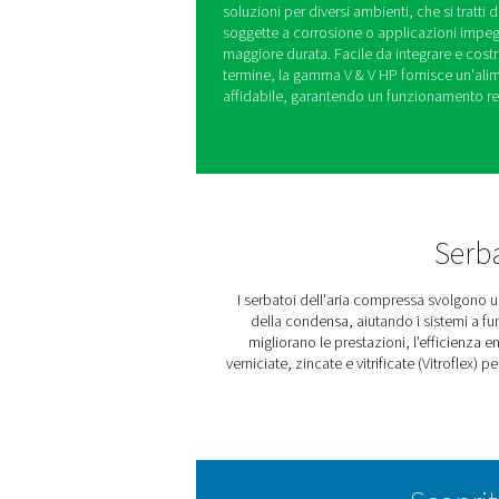
Serbatoi per 
serie V e V HP
La gamma di serbatoi dell'a
azoto in funzione senza pr
aria o gas aggiuntivi per la
contribuisce a migliorare l'
sollecitazioni sui compresso
Disponibili con finiture verni
soluzioni per diversi ambient
soggette a corrosione o ap
maggiore durata. Facile da i
termine, la gamma V & V HP f
affidabile, garantendo un fun