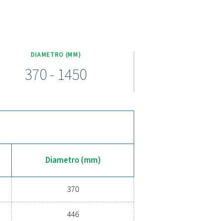
cipali del modello VT 1-9
ità da 100 a 5000 litri e pressioni nominali fino a 16 barg (232 
a valvola di sicurezza e valvole a sfera per una perfetta integra
, zincate e Vitroflex (vetrate), garantendo protezione contro l'u
ità.
ria compressa più affidabile
nostro serbatoio dell'aria V & V HP fornisce la stabilità e l'archi
 le sollecitazioni sul compressore e gestendo la condensa, con
x resistenti, questi ricevitori sono costruiti per resistere a varie
ma dell'aria compressa più intelligente ed efficiente: i nostri 
soluzione giusta!