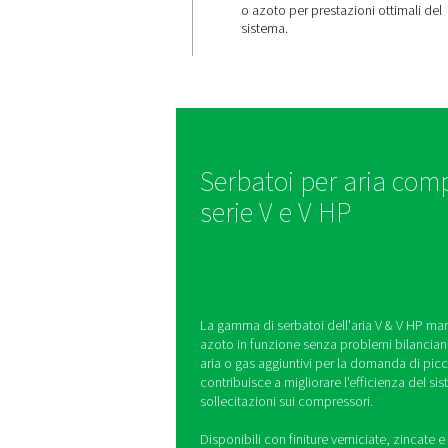
Alimenta
dell'aria 
e affidabi
I serbatoi V e V HP r
fluttuazioni di pres
un flusso costante d
o azoto per prestazio
sistema.