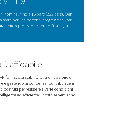
stabilità ed efficienza
ione, nello stoccaggio dell'aria per la domanda di picco e nella
ontempo l'usura dei compressori. Mantenendo un flusso d'aria c
 gamma V & V HP offre soluzioni durevoli e versatili, disponibili in
arantire stabilità ed efficienza, garantiscono un'erogazione affidab
di settori.