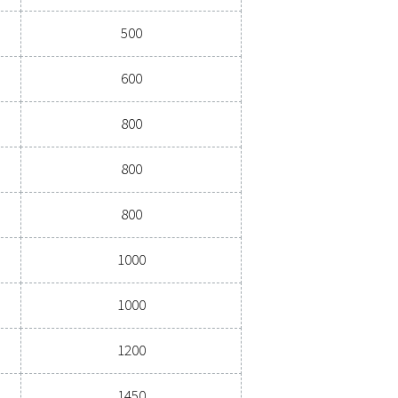
sperti
nerali:
R)
DIAMETRO (MM)
370 - 1450
rniciati