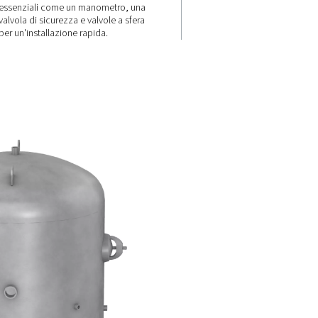
atili
Integrazione
semplice e
completa
sponibili
te e
attarsi a
I serbatoi sono forniti con un kit
ali,
collegamento standard (fino a 
ggette a
litri), che include componenti
essenziali come un manometro
valvola di sicurezza e valvole a 
per un'installazione rapida.