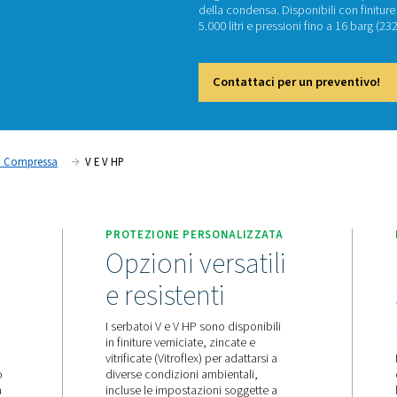
V 
La gamm
della co
5.000 li
Cont
Serbatoi Dell'aria Compressa
V E V HP
PRESSIONE
PROTEZIONE PERSONA