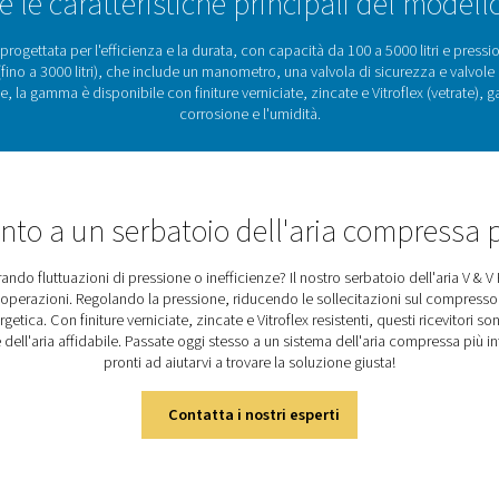
Serbatoi dell'aria compressa: 
ressa svolgono un ruolo chiave nella stabilizzazione della press
o i sistemi a funzionare in modo più efficiente riducendo al c
, l'efficienza energetica e l'affidabilità in varie applicazioni. La
cate (Vitroflex) per adattarsi a diversi ambienti. Progettati per g
azoto per un'ampia gamma 