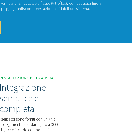
e V HP
a V e V HP stabilizza la pressione, immagazzina l'aria compress
ndensa. Disponibili con finiture verniciate, zincate e vitrificate 
tri e pressioni fino a 16 barg (232 psig), garantiscono prestazioni
attaci per un preventivo!
LIZZATA
INSTALLAZIONE PLUG & PLA