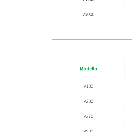
Modello
V100
V200
V270
V500
V720