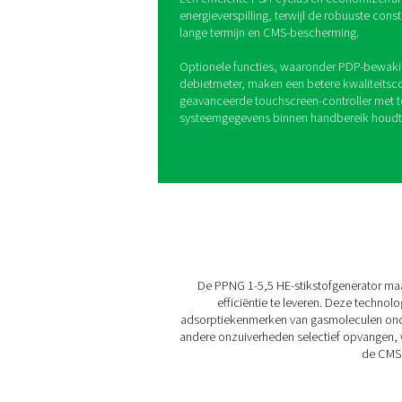
PPNG 1-5,5 HE
De PPNG 1-5,5 HE geeft u c
ontwerp dat gemakkelijk in 
de afwezigheid van transpo
op het milieu.
Een efficiënte PSA-cyclus e
energieverspilling, terwijl 
lange termijn en CMS-besch
Optionele functies, waaron