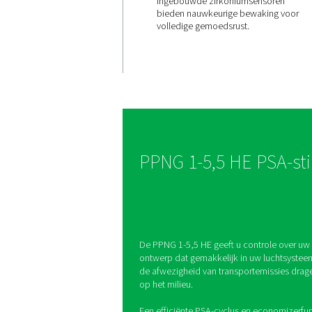
Consisten
stikstofzu
De PPNG 1-5,5 HE prod
plaatse stikstof met ee
zuiverheid van 95% tot
zorgt voor een stabiele
hoogwaardige toevoer 
cilinders of leveringen n
Ingebouwde zirkonium
bieden nauwkeurige b
volledige gemoedsrust.