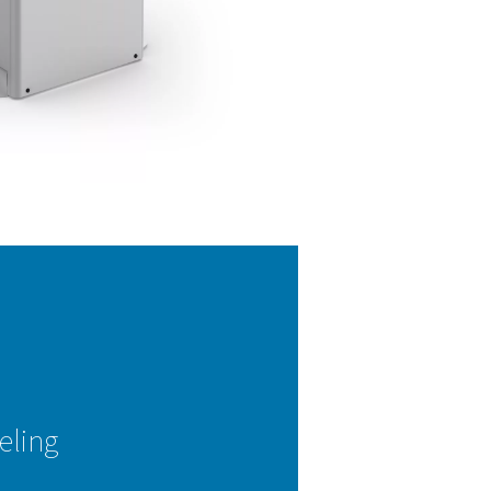
nomizerfunctie verbetert de efficiëntie verder door stand-byver
rkomen, zodat er geen lucht of energie wordt verspild.
 doordachte ontwerp verbetert niet alleen de operationele effic
ordert ook duurzaamheid door de milieu-impact van het syste
minderen.