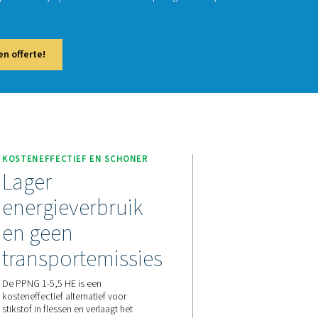
NG 1-5,5 HE
 1-5,5 HE is de premium generator van Pneumatech voor stik
ge stroomsnelheid, extreem compact dankzij zijn kleine voetafd
de persluchtnetwerken.
 contact met ons op voor een offerte!
NG 1-5,5 HE
KOSTENEFFECTIEF EN SCH
Lager