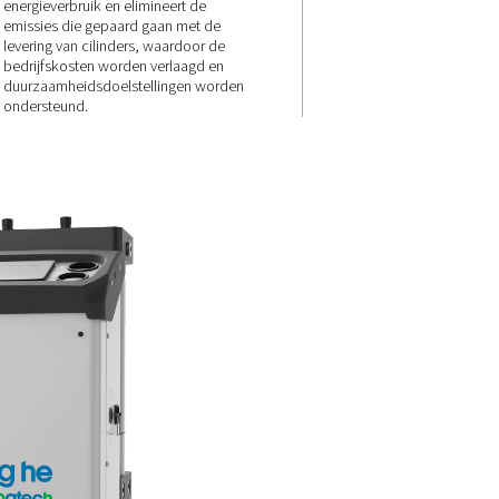
e
energieverbru
en geen
transportemis
en plug-
e PPNG 1-
taande
De PPNG 1-5,5 HE is een
aar de
kosteneffectief alternatief voor
stikstof in flessen en verlaagt h
energieverbruik en elimineert 
emissies die gepaard gaan me
levering van cilinders, waardo
bedrijfskosten worden verlaag
duurzaamheidsdoelstellingen
ondersteund.