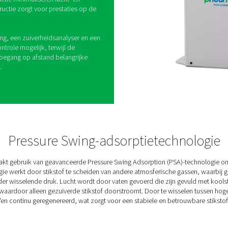
 PSA-stikstofgeneratoren
ontrole over uw stikstoftoevoer, met een compact
uw luchtsysteem past. Het lage energieverbruik en
rtemissies dragen ook bij aan een lagere impact
n economizerfunctie minimaliseren lucht- en
de robuuste constructie zorgt voor prestaties op de
erming.
der PDP-bewaking, een zuiverheidsanalyser en een