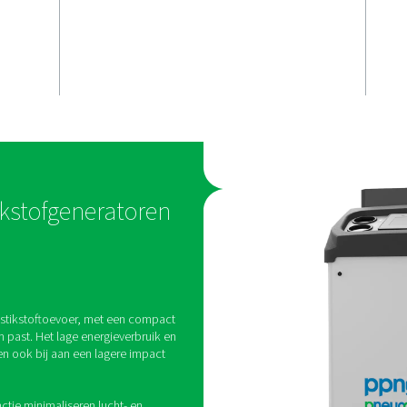
te
eenvoudig t
iverheid
installeren
uceert ter
n selecteerbare
Met zijn kleine voetafdruk 
 99,999%, wat
and-play-opstelling past d
,
5,5 HE gemakkelijk in bes
zonder dat er
persluchtsystemen, zelfs w
odig zijn.
ruimte beperkt is.
sensoren
ewaking voor