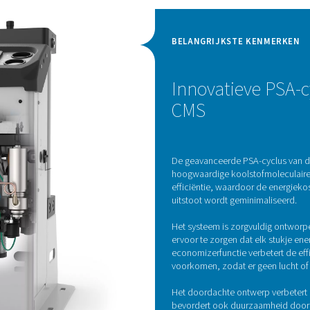
re kwaliteitscontrole mogelijk, terwijl de
ontroller met toegang op afstand belangrijke
ndbereik houdt.
Pressure Swing-adsorp
ofgenerator maakt gebruik van geavanceerde Pressure Swing Ads
en. Deze technologie werkt door stikstof te scheiden van ander
moleculen onder wisselende druk. Lucht wordt door vaten gevo
ief opvangen, waardoor alleen gezuiverde stikstof doorstroomt
de CMS'en continu geregenereerd, wat zorgt voor een s