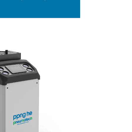
LANGRIJKSTE KENMERKEN
nnovatieve PSA-cyclus en hoogeff
MS
geavanceerde PSA-cyclus van de PPNG HE, in combinatie met
gwaardige koolstofmoleculaire zeven (CMS), levert een uitzond
iciëntie, waardoor de energiekosten aanzienlijk worden verlaag
stoot wordt geminimaliseerd.
 systeem is zorgvuldig ontworpen om de prestaties te maximali
oor te zorgen dat elk stukje energie optimaal wordt benut. De