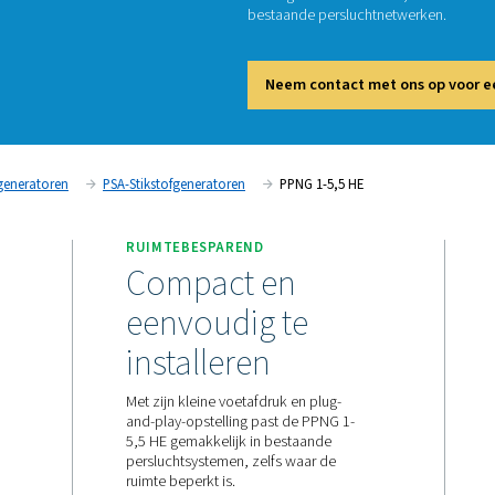
PP
De PPNG
ultrala
bestaan
Neem
tie
Stikstofgeneratoren
PSA-Stikstofgeneratoren
PP
RUIMTEBESPAREND
Compact en