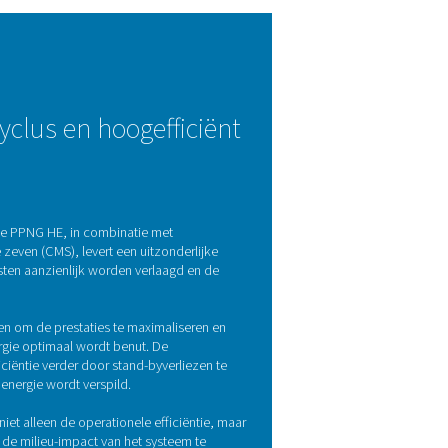
tietechnologie
orption (PSA)-technologie om zeer zuivere stikstof met uitzo
e atmosferische gassen, waarbij gebruik wordt gemaakt van de u
erd die zijn gevuld met koolstofmoleculaire zeven (CMS), die
. Door te wisselen tussen hoge en lage druk in verschillende 
tabiele en betrouwbare stikstoftoevoer.