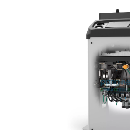
debietmeter, maken een bete
geavanceerde touchscreen-c
systeemgegevens binnen ha
De PPNG 1-5,5 HE-stikst
efficiëntie te lever
adsorptiekenmerken van gas
andere onzuiverheden select