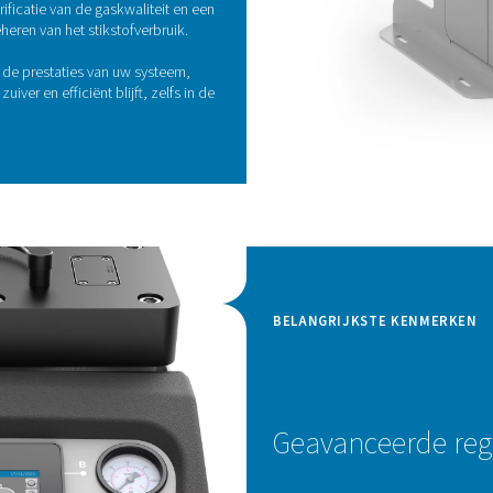
eco
voo
Het
bev
ver
RKEN