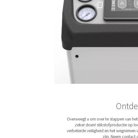
Kwaliteit en z
Voor toepassingen waarbij lu
belang zijn, biedt de PPNG 
regeling en systeembewakin
uitlaatdrukdauwpuntsensore
stikstofzuiverheidsanalyser 
debietmetersensor voor het
Samen bieden deze opties di
zodat uw stikstoftoevoer cons
meest veeleisende omgevin