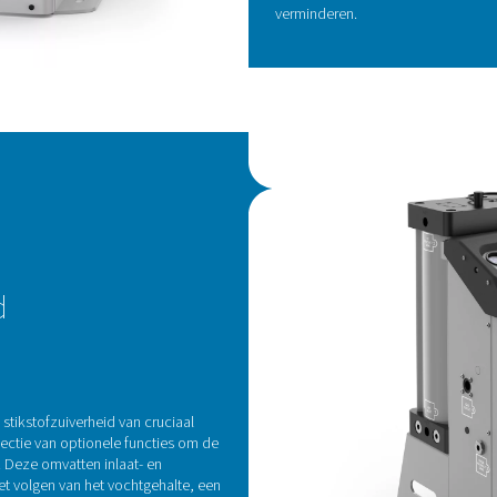
BE
I
C
De 
hoo
eff
uit
Het
erv