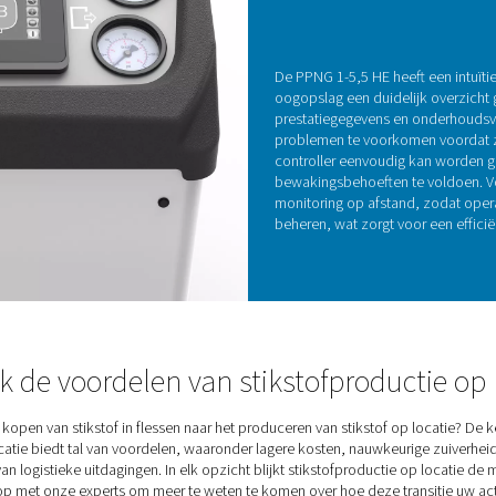
uiverheid
chtkwaliteit en stikstofzuiverheid van cruciaal
1-5,5 HE een selectie van optionele functies om de
g te verbeteren. Deze omvatten inlaat- en
n (PDP) voor het volgen van het vochtgehalte, een
voor realtime verificatie van de gaskwaliteit en een
 bewaken en beheren van het stikstofverbruik.
eper inzicht in de prestaties van uw systeem,
istent droog, zuiver en efficiënt blijft, zelfs in de
gen.