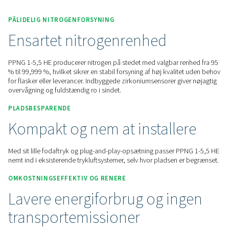
Kontakt os for at få et tilbud.
Home
On-Site Gasgenerering
Nitrogen Generatorer
PSA Nitrogengeneratorer
PPNG 1-5,5 HE
PÅLIDELIG NITROGENFORSYNING
Ensartet nitrogenrenhed
PPNG 1-5,5 HE producerer nitrogen på stedet med valgbar r
% til 99,999 %, hvilket sikrer en stabil forsyning af høj kvali
for flasker eller leverancer. Indbyggede zirkoniumsensorer gi
overvågning og fuldstændig ro i sindet.