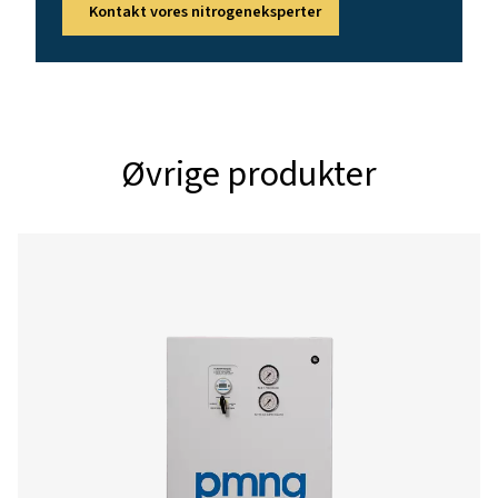
4 – 13
OMGIVELSESTEMPERATUROMRÅDE (°C)
5 – 50
Nominel fri nitrogentilførsel 
Model