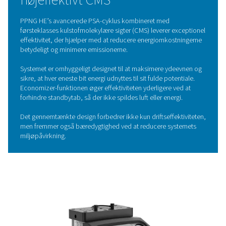
strømme igennem. Ved at skifte mellem højt og lavt tryk
beholdere regenereres CMS kontinuerligt, hvilket sikre
pålidelig nitrogenforsyning.