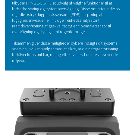
betydeligt og minimere emissionerne.
Systemet er omhyggeligt designet til at maksimere yde
sikre, at hver eneste bit energi udnyttes til sit fulde poten
Economizer-funktionen øger effektiviteten yderligere ve
forhindre standbytab, så der ikke spildes luft eller energi
Det gennemtænkte design forbedrer ikke kun driftseffekt
men fremmer også bæredygtighed ved at reducere syst
miljøpåvirkning.