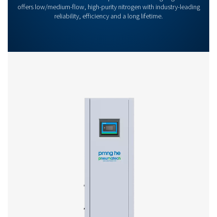
Generelle Egenskaber
Ekstraudstyr
Kontakt os
Har du spørgsmål eller er du nysgerrig efter at vide,
hvordan vores nitrogengeneratorer kan booste din dri
Lad os høre fra dig! Vores team er ivrige efter at lever
indsigt og support for at hjælpe dig med at optimere
processer med vores banebrydende nitrogenteknolo
Lad os sammen transformere din virksomhed!