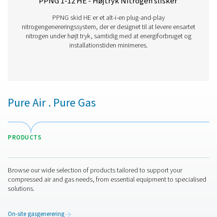
PPNG 6-90 HE PSA Nitrogen Generator
The Pneumatech PPNG 6-90 HE premium PSA nitrogen g
offers low/medium-flow, high-purity nitrogen with indust
reliability, efficiency and a long lifetime.