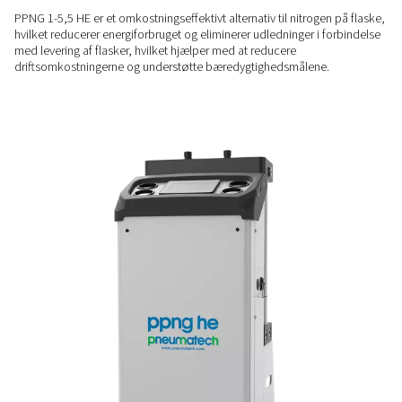
PLADSBESPARENDE
Kompakt og nem at installe
Med sit lille fodaftryk og plug-and-play-opsætning passer 
nemt ind i eksisterende trykluftsystemer, selv hvor pladsen 
OMKOSTNINGSEFFEKTIV OG RENERE
Lavere energiforbrug og in
transportemissioner
PPNG 1-5,5 HE er et omkostningseffektivt alternativ til nitrog
hvilket reducerer energiforbruget og eliminerer udledninger i
med levering af flasker, hvilket hjælper med at reducere
driftsomkostningerne og understøtte bæredygtighedsmålen