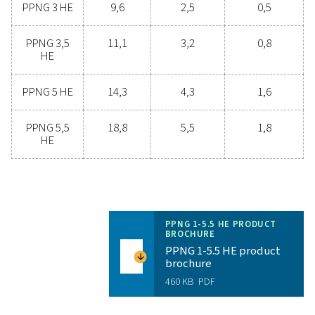
Udnyt fordelene ved
nitrogengenerering på ste
Overvejer du at skifte fra at købe nitrogen på flaske t
producere nitrogen på stedet? Valget er indlysende
bør helt klart gøre det! Gasproduktion på stedet g
mange fordele, herunder reducerede omkostning
præcis renhedskontrol, lavere transportemissione
forbedret sikkerhed og eliminering af logistiske
udfordringer. I alle henseender viser det sig, at gene
af nitrogen på stedet er den mest effektive løsning. K
vores eksperter for at få mere at vide om, hvordan 
overgang kan gavne din drift.