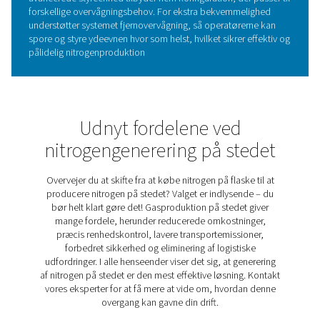
NØGLEFUNKTIONER
Kvalitets- og renhedsmuligh
Til applikationer, hvor luftkvalitet og nitrogenrenhed er kr
tilbyder PPNG 1-5,5 HE et udvalg af valgfrie funktioner til
forbedre styring og systemovervågning. Disse omfatter 
og udløbstrykdugpunktssensorer (PDP) til sporing af
fugtighedsniveauer, en nitrogenrenhedsanalysator til
realtidsverificering af gaskvalitet og en flowmålersensor t
overvågning og styring af nitrogenforbruget.
Tilsammen giver disse muligheder dybere indsigt i dit s
ydeevne, hvilket hjælper med at sikre, at din nitrogenfo
forbliver konstant tør, ren og effektiv, selv i de mest kr
miljøer.