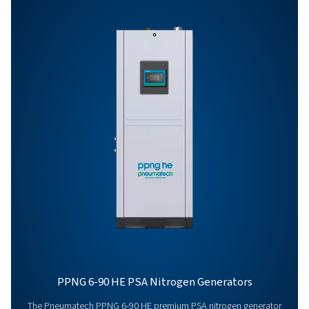
PPNG 5,5
18,8
5,5
HE
PPNG 1-5.5 HE PR
BROCHURE
PPNG 1-5.5 HE p
brochure
460 KB
PDF
Funktioner Og Fordele