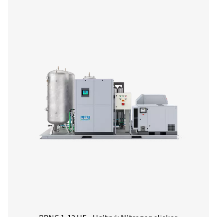
nitrogengenerator, der giver betydelige reduktione
nitrogenomkostninger sammenlignet med tradition
forsyningskilder.