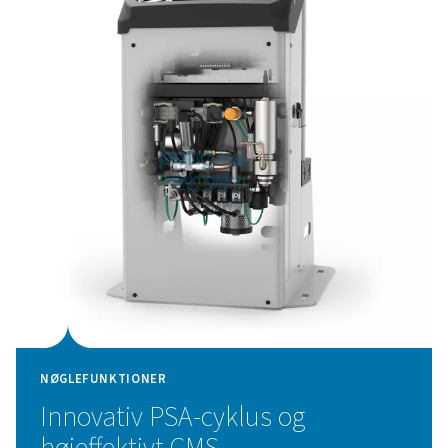
Valgfrie funktioner, herunder PDP-overvågning, en
renhedsanalysator og en flowmåler, giver mulighed for 
kvalitetskontrol, mens den avancerede touchscreen-st
med fjernadgang holder vigtige systemdata lige ved hå
Tryksvingningsadsorptionst
PPNG 1-5,5 HE nitrogengeneratoren anvender avance
Swing Adsorption (PSA)-teknologi til at levere nitrogen
med exceptionel effektivitet. Denne teknologi fungerer 
nitrogen fra andre atmosfæriske gasser og udnytte g
unikke adsorptionsegenskaber under varierende tryk. 
gennem beholdere fyldt med kulstofmolekylære sie
selektivt opfanger ilt og andre urenheder, så kun rense