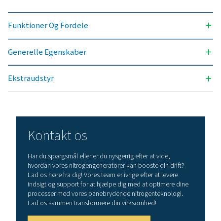
Kontakt vores nitrogeneksperter
Generelle egenskabe
OPNÅELIG NITROGENRENHED (%)
99,999
INDGANGSTRYKOMRÅDE (BARG)