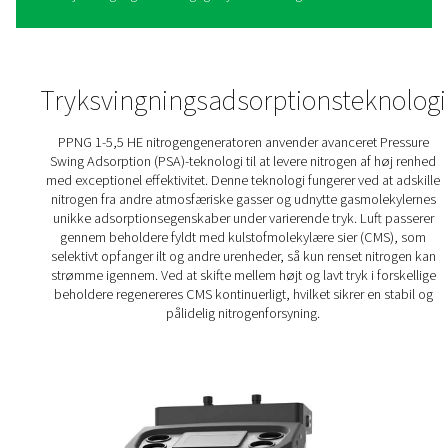
PPNG 1-5,5 HE PSA
nitrogengeneratorer
PPNG 1-5,5 HE giver dig kontrol over din nitrogenforsy
et kompakt design, der nemt passer ind i dit luftsystem.
energiforbrug og de lave transportemissioner bidrager og
reducere din miljøpåvirkning.
En effektiv PSA-cyklus og Economizer-funktion minimerer
og energispild, mens den robuste konstruktion sikrer lan
ydeevne og CMS-beskyttelse.