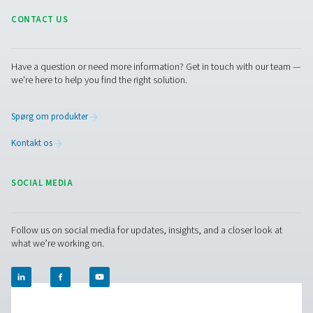
PMNG 4-40 HE membrankvælstofgenerat
PMNG 4-40 HE-serien fra Pneumatech leverer enest
energieffektivitet, samtidig med at den tilbyder bekvem
og pålideligheden ved membrankvælstofgenerering på 