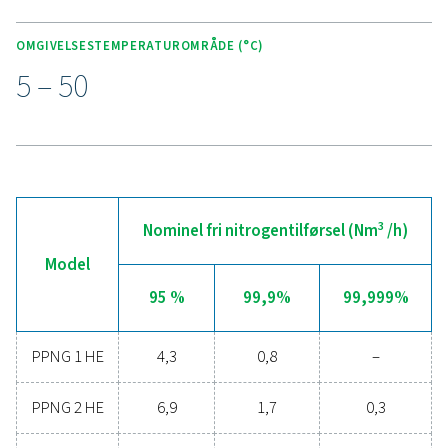
NØGLEFUNKTIONER
Avanceret styreenhed
PPNG 1-5,5 HE har en intuitiv berøringsfølsom farveskæ
giver brugerne et klart overblik over systemstatus, ydee
og vedligeholdelseskrav med et enkelt blik. Alarmer i rea
hjælper med at forhindre problemer, før de eskalerer, 
avancerede styreenhed tilbyder nem konfiguration, der p
forskellige overvågningsbehov. For ekstra bekvemmeli
understøtter systemet fjernovervågning, så operatørern
spore og styre ydeevnen hvor som helst, hvilket sikrer ef
pålidelig nitrogenproduktion