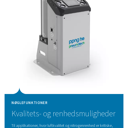
NØGLEFUNKTIONER
Innovativ PSA-cyklus og
højeffektivt CMS
PPNG HE’s avancerede PSA-cyklus kombineret med
førsteklasses kulstofmolekylære sigter (CMS) leverer ex
effektivitet, der hjælper med at reducere energiomkost