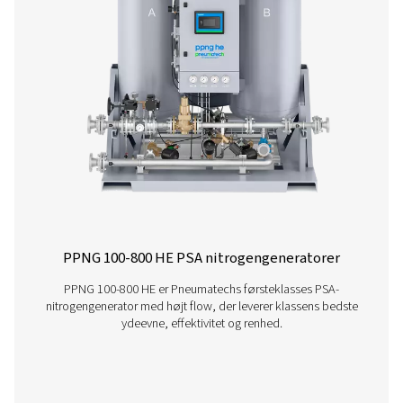
PMNG 1-3 Membrankvælstofgenerator
PMNG 1-3 er Pneumatechs omkostningseffektive me