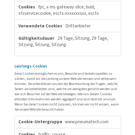
Unbedingt erforderliche Cookies
Diese Cookies sind zur Funktion der Website erforderlich und k
Ihren Systemen nicht deaktiviert werden. In der Regel werden die
Cookies nur als Reaktion auf von Ihnen getätigte Aktionen gesetz
einer Dienstanforderung entsprechen, wie etwa dem Festlegen Ih
Datenschutzeinstellungen, dem Anmelden oder dem Ausfüllen 
Formularen. Sie können Ihren Browser so einstellen, dass diese
blockiert oder Sie über diese Cookies benachrichtigt werden. Ei
Bereiche der Website funktionieren dann aber nicht. Diese Cook
speichern keine personenbezogenen Daten.
Unbedingt
pneumatech.com
erforderliche
Cookies
OptanonConsent
,
OptanonAlertBoxClosed
Erstanbieter