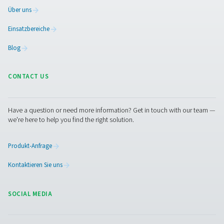
youtube.com
YSC, __Secure-*,
VISITOR_PRIVACY_METADATA,
VISITOR_INFO1_LIVE
Drittanbieter
Sitzung, Einige Sekunden,
Tage, 179 Tage
So vermeiden Sie Cookies: Bei den meisten
Internetbrowsern können Sie den Browser so eins