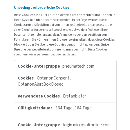
Benutzern mit Kennwörtern ermöglichen, besti
Webseiten erneut aufrufen können, ohne zuvor
eingegebene Informationen erneut eingeben zu 
Insbesondere verwenden wir Cookies und andere
Tracking-Technologien für die folgenden Zwecke:
Cookie-Liste
Ein Cookie ist ein kleines Datenpaket (Textdatei), das Ihr Browse
Anweisung einer besuchten Website auf Ihrem Gerät speichert, u
Informationen über Sie zu „merken“, wie etwa Ihre Spracheinst
oder Anmeldeinformationen. Diese Cookies werden von uns ges
als Erstanbieter-Cookies bezeichnet. Wir verwenden auch Dritta
Cookies, welche von einer anderen Domäne als die der von Ihn
besuchten Website stammen. Wie verwenden diese Cookies zur
Unterstützung unserer Werbe- und Marketingmaßnahmen. Insb
verwenden wir Cookies und andere Tracker-Technologien für di
folgenden Zwecke: