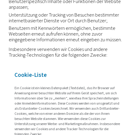
Wenn unsere Website nur „unbedingt erforderlich
Cookies“ verwendet, werden wir weder Banner n
ups anzeigen, da keine Cookie-Einstellungen fest
werden müssen.
Falls andere Cookies verwendet werden, können S
Einstellungen vornehmen. Die von Ihnen ausgewä
Cookies werden verwendet, um eine Reihe von 
zu erfüllen, wie z. B.:
anonyme Statistiken zu Mustern und Trends beim 
erstellen;
Verkaufsdaten analysieren;
Marktforschung betreiben;
Benutzerspezifisch Inhalte oder Funktionen der 
anpassen;
Unterstützung oder Tracking von Besuchen best
internetbasierter Dienste vor Ort durch Benutzer