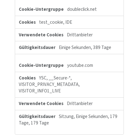
MUID
Drittanbieter
389 Tage
Cookies für Marketingzwecke
Diese Cookies können über unsere Website von unseren Werbep
gesetzt werden. Sie können von diesen Unternehmen verwendet
um ein Profil Ihrer Interessen zu erstellen und Ihnen relevante A
auf anderen Websites zu zeigen. Sie speichern nicht direkt
personenbezogene Daten, basieren jedoch auf einer einzigartig
Identifizierung Ihres Browsers und Internet-Geräts. Wenn Sie die
Cookies nicht zulassen, werden Sie weniger gezielte Werbung er
Cookies