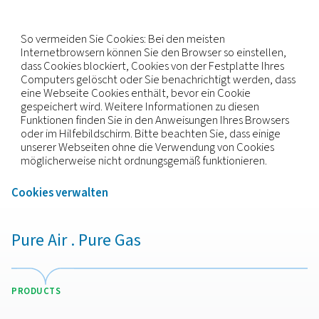
pneumatech.com
für
Marketingzwecke
_gcl_au
,
_fbp
,
FPLC
Erstanbieter
89 Tage, 89 Tage, Einige
Sekunden
c.bing.com
SRM_B, MR
Drittanbieter
389 Tage, 6 Tage