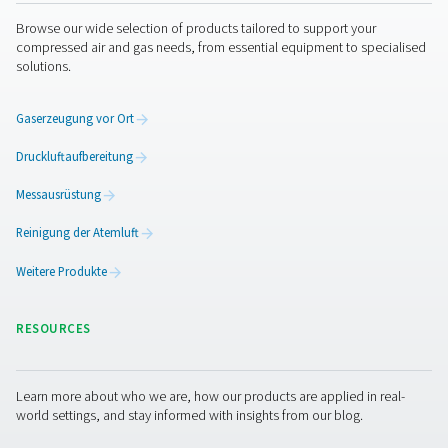
bing.com
MUID
Drittanbieter
389 Tage
doubleclick.net
test_cookie, IDE
Drittanbieter
Einige Sekunden, 389 Tag