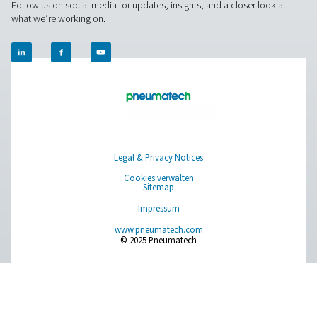
dass Cookies blockiert, Cookies von der Festplatt
Computers gelöscht oder Sie benachrichtigt wer
eine Webseite Cookies enthält, bevor ein Cookie
gespeichert wird. Weitere Informationen zu diese
Funktionen finden Sie in den Anweisungen Ihres B
oder im Hilfebildschirm. Bitte beachten Sie, dass 
unserer Webseiten ohne die Verwendung von Coo
möglicherweise nicht ordnungsgemäß funktionier
Cookies verwalten
Pure Air . Pure Gas
PRODUCTS