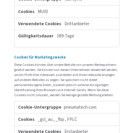
_clsk
,
_ga
,
__fx
,
FPID
,
_ga_xxxxxx
,
_clck
Erstanbieter
Einige Sekunden, 399 Tag
399 Tage, 729 Tage, 399 Tage, 364 Tage
Funktionelle Cookies
Mit diesen Cookies ist die Website in der Lage, erweiterte Funkti
und Personalisierung bereitzustellen. Sie können von uns oder 
Drittanbietern gesetzt werden, deren Dienste wir auf unseren Sei
verwenden. Wenn Sie diese Cookies nicht zulassen, funktioniere
oder alle dieser Dienste möglicherweise nicht einwandfrei.
Funktionelle
www.pneumatech.co
Cookies