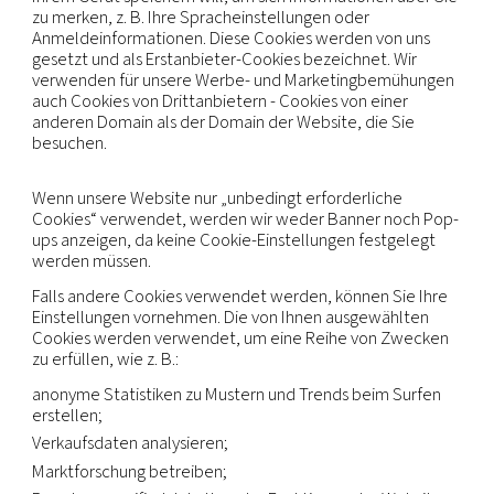
identifizieren Sie normalerweise nicht direkt, kön
jedoch ein persönlicheres Web-Erlebnis bieten. Da 
Recht auf Privatsphäre respektieren, können Sie
entscheiden, dass einige Arten von Cookies nicht
zugelassen werden.
Ein Cookie ist ein kleines Datenelement (Textdate
welches eine Website - wenn sie von einem Benu
besucht wird – durch Aufforderung an Ihren Brows
Ihrem Gerät speichern will, um sich Informationen
zu merken, z. B. Ihre Spracheinstellungen oder
Anmeldeinformationen. Diese Cookies werden vo
gesetzt und als Erstanbieter-Cookies bezeichnet. 
verwenden für unsere Werbe- und Marketingbe
auch Cookies von Drittanbietern - Cookies von ein
anderen Domain als der Domain der Website, die 
besuchen.