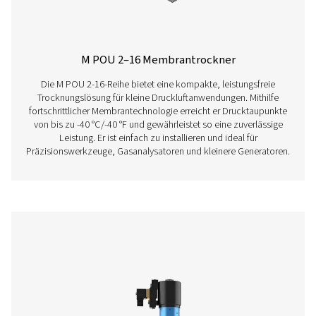
PSMD 3-35 PRODU
BROCHURE
PSMD 3-35 produ
brochure
672 KB
PDF
Merkmale Und Vorteile
Allgemeine Spezifikationen: