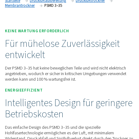
100 % wartungsfrei macht. Dank seines sehr geringen Drucka
Spülluftverbrauchs maximiert er auch die Energieeinsparung
Kontaktieren Sie uns für ein Angebot!
Startseite
Druckluftaufbereitung
Drucklufttrockner
Membrantrockner
PSMD 3–35
KEINE WARTUNG ERFORDERLICH
Für mühelose Zuverlässigk
entwickelt