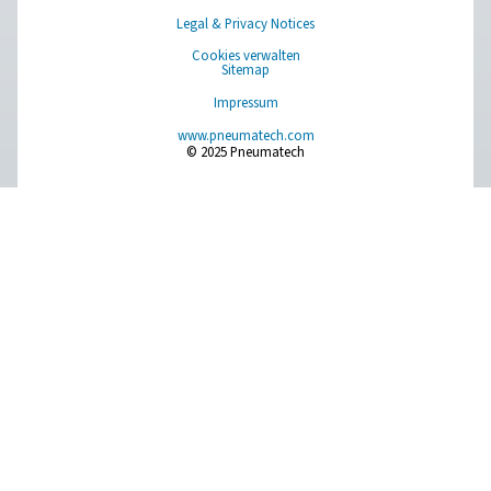
PSMD 3–35 Membrantrockner
Der PSMD 3–35 kombiniert Drucklufttrocknungseffizi
wartungsfreier Trocknung für die anspruchsvollsten An
und bietet eine Drucktaupunktunterdrückung von 32 °C o
Der PSMD hat keine beweglichen Komponenten, was es e
bedienen und 100 % wartungsfrei macht. Dank seines seh
Druckabfalls und Spülluftverbrauchs maximiert er au