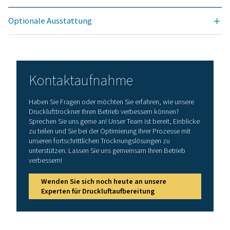
MAX. EINTRITTSTEMPERATUR (°C)
60
Ausführung PSMD
Modell
Nennvolumenst
Trocknereintritt