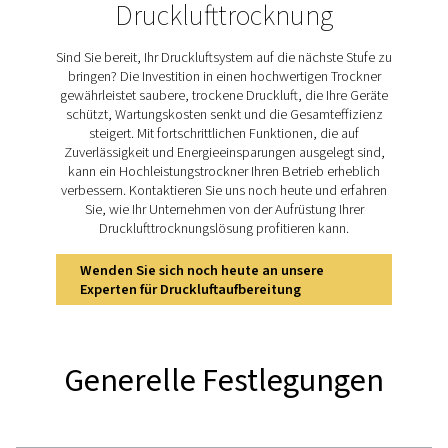
Vorfilter entfernen effizient Ölpartikel und Feuchtigkeit
Druckluft. Dies geschieht mit sehr niedrigen
Gesamtbetriebskosten und null Wartungskosten. Da die 
minimalem Widerstand und reduziertem Druckabfall 
durch den Trockner strömt, ist der Energieverbrauch ge
PSMD verwendet auch minimale Spülluft. Zwei Arte
Membranen bieten unterschiedliche
Drucktaupunktunterdrückungsstufen, 32 °C und 55 °C. 
verfügt über bewegliche Komponenten und ist nicht
Elektrizität angewiesen, was den Einsatz in kritisc
Umgebungen sicher macht. Die kompakte Größe un
flexible Design ermöglichen eine anwendungsspezif
Ausrichtung. Optional sind ein elektronischer Abfluss
Spülblock und ein Wandmontagesatz erhältlich, um die
und Installation individuell anzupassen.