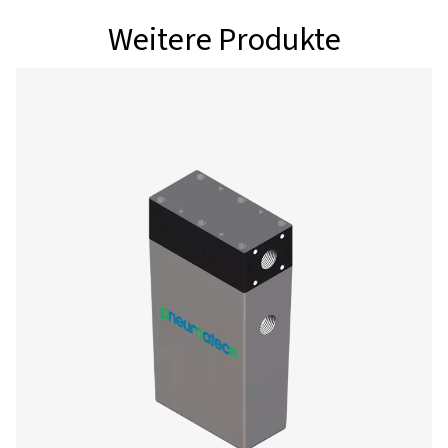
PSMD 3–32
11 / 14 / 18
PSMD 5–32
18 / 25,2 / 30
PSMD 9–32
32,4 / 43,2 / 5
PSMD 14–32
48,6 / 68,4 / 7
PSMD 19–32
68,4 / 90 / 113
PSMD 25–32
90 / 122,4 / 13
PSMD 35–32
126 / 158,4 / 