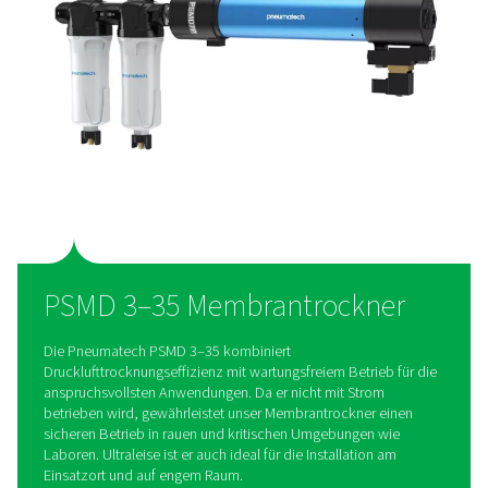
Entwickelt, um dort zu
funktionieren, wo andere n
Das PSMD 3–35 ist die ideale Lösung für kleine Räume, vibra
geräusch- oder korrosionsempfindliche Anwendungen, Um
schwankenden Umgebungstemperaturen oder ohne Stromv
oder Anlagen mit Explosionsschutzanforderungen.