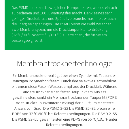
PSMD 3–35 Membrantrockn
Die Pneumatech PSMD 3–35 kombiniert
Drucklufttrocknungseffizienz mit wartungsfreiem Betrieb