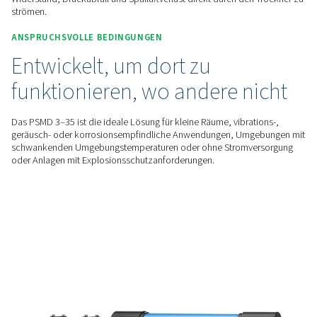
Der PSMD 3–35 hat keine beweglichen Teile und wird nicht e
angetrieben, wodurch er sicher in kritischen Umgebungen 
werden kann und 100 % wartungsfrei ist.
ENERGIEEFFIZIENT
Intelligentes Design für ger
Betriebskosten
Das einfache Design des PSMD 3–35 und die spezielle
Hohlfasertechnologie ermöglichen es der Luft, mit minimal
Widerstand, Druckabfall und Spülluftverlust direkt durch de
strömen.
ANSPRUCHSVOLLE BEDINGUNGEN