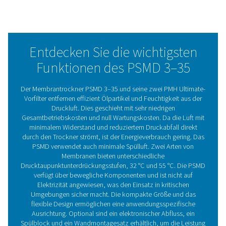
anspruchsvollsten Anwendungen. Da er nicht mit Strom
betrieben wird, gewährleistet unser Membrantrockner e
sicheren Betrieb in rauen und kritischen Umgebungen w
Laboren. Ultraleise ist er auch ideal für die Installation 
Einsatzort und auf engem Raum.
Das PSMD hat keine beweglichen Komponenten, was es
zu bedienen und 100 % wartungsfrei macht. Dank seines
geringen Druckabfalls und Spülluftverbrauchs maximiert
die Energieeinsparungen. Die PSMD bietet die Wahl zwi
zwei Membrantypen, um die Drucktaupunktunterdrück
(32 °C/90 °F oder 55 °C/131 °F) zu erreichen, die für Sie
besten geeignet ist.
Membrantrocknertechnolo
Ein Membrantrockner verfügt über einen Zylinder mit T