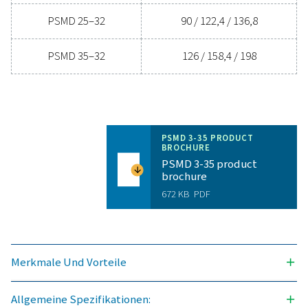
Generelle Festlegung
DRUCKTAUPUNKTUNTERDRÜCKUNG (°C)
32 & 55
3
NENNVOLUMENSTROM AM TROCKNEREINTRITT (M
/H
11–198 (32 °C PDPS) & 5–1
(55 °C PDPS)