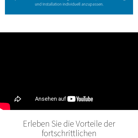
winzigen Polymerhohlfasern. Durch ihre selektive Perme
entfernen diese Fasern Wasserdampf aus der Druckluft
andere Trockner einen festen Taupunkt am Ausla
gewährleisten, senkt ein Membrantrockner den Taupun
oder Drucktaupunktunterdrückung) der Zuluft um eine
Anzahl von Grad. Die PSMD 3–32 bis PSMD 35–32 biet
PDPS von 32 °C/90 °F bei Referenzbedingungen. Die P
bis PSMD 23–55 gewährleisten eine PDPS von 55 °C/131
Referenzbedingungen.
Entdecken Sie die wichtigs
Funktionen des PSMD 3–
Der Membrantrockner PSMD 3–35 und seine zwei PMH U