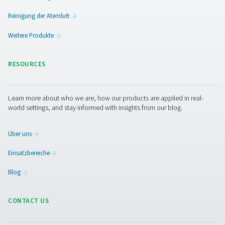
M POU 2–16 Membrantrockner
Die M POU 2-16-Reihe bietet eine kompakte, leistung
Trocknungslösung für kleine Druckluftanwendungen. M
fortschrittlicher Membrantechnologie erreicht er Druck
von bis zu -40 °C/-40 °F und gewährleistet so eine zuve