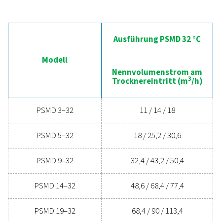
Drucklufttrocknung
Sind Sie bereit, Ihr Druckluftsystem auf die nächste S
bringen? Die Investition in einen hochwertigen Troc
gewährleistet saubere, trockene Druckluft, die Ihre 
schützt, Wartungskosten senkt und die Gesamteffi
steigert. Mit fortschrittlichen Funktionen, die au
Zuverlässigkeit und Energieeinsparungen ausgelegt 
kann ein Hochleistungstrockner Ihren Betrieb erheb
verbessern. Kontaktieren Sie uns noch heute und erf
Sie, wie Ihr Unternehmen von der Aufrüstung Ihre
Drucklufttrocknungslösung profitieren kann.
Wenden Sie sich noch heute an unsere
Experten für Druckluftaufbereitung