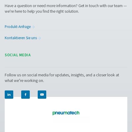
Leistung. Er ist einfach zu installieren und ideal f
Präzisionswerkzeuge, Gasanalysatoren und kleinere Gen