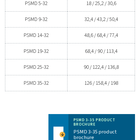
do osuszania powietrza może przynieść korzyści T
firmie.
Skontaktuj się już dziś z naszymi ekspertam
w dziedzinie uzdatniania powietrza
Specyfikacja ogólna
TŁUMIENIE PUNKTU ROSY CIŚNIENIA (°C)
32 i 55