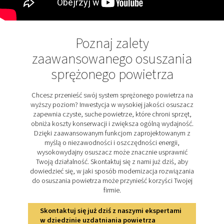
Poznaj kluczowe funkcje 
3-35
Osuszacz membranowy PSMD 3-35 i dwa filtry wstę
Ultimate skutecznie usuwają cząstki oleju i wilgoć
sprężonego powietrza. Zapewnia to bardzo niski cał
koszt posiadania i zerowe koszty konserwacji. Pon
powietrze przepływa prosto przez osuszacz z mini
oporem i mniejszym spadkiem ciśnienia, zużycie energ
niskie. PSMD wykorzystuje również minimalne powi
przedmuchowe. Dwa typy membran zapewniają różne
tłumienia punktu rosy pod ciśnieniem, 32°C i 55°C. Mo
zawiera ruchome elementy i nie wymaga zasilan
elektrycznego, co sprawia, że jest bezpieczny do sto
środowiskach krytycznych. Kompaktowe rozmiary i el
konstrukcja umożliwiają dostosowanie do konkret