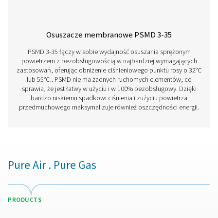
Masz pytania lub chcesz dowiedzieć się, jak nasze
osuszacze sprężonego powietrza mogą usprawnić T
działalność? Zapraszamy do kontaktu z nami! Nasz
zespół chętnie podzieli się z Tobą wiedzą i pomoże 
zoptymalizować procesy dzięki naszym zaawanso
rozwiązaniom do osuszania. Wspólnie ulepszymy T
działalność!
Skontaktuj się już dziś z naszymi ekspertam
w dziedzinie uzdatniania powietrza
Więcej produktów