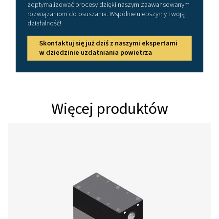
Wersja PSMD 
Model
Nominalny pr
objętościowy na
suszarki (m
PSMD 3-32
11 / 14 / 1
PSMD 5-32
18 / 25,2 / 3
PSMD 9-32
32,4 / 43,2 / 