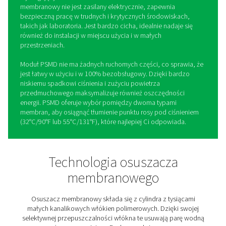
Osuszacze membranowe P