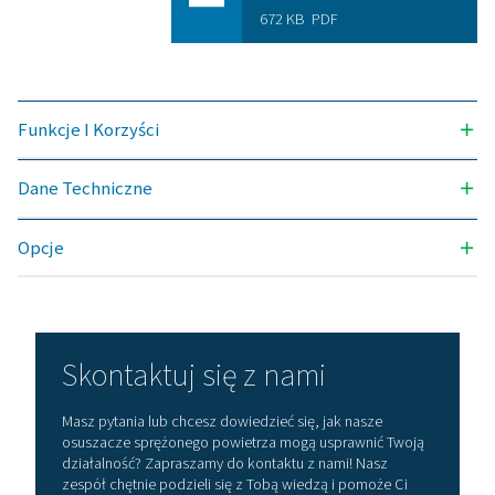
NOMINALNY PRZEPŁYW OBJĘTOŚCIOWY NA WLOCIE S
3
(M
/H)
11-198 (32°C PDPS) & 5-162
PDPS)
MAKS. TEMPERATURA NA WLOCIE (°C)
60