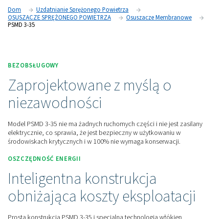
użyciu i w 100% bezobsługowy. Dzięki bardzo niskiemu s
ciśnienia i zużyciu powietrza przedmuchowego maksymaliz
oszczędności energii.
Skontaktuj się z nami, aby uzyskać wycenę!
Dom
Uzdatnianie Sprężonego Powietrza
OSUSZACZE SPRĘŻONEGO POWIETRZA
Osuszacze Memb
PSMD 3-35
BEZOBSŁUGOWY
Zaprojektowane z myślą o