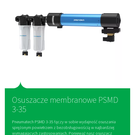
Zaprojektowane, aby dział
tam, gdzie inni nie mogą
PSMD 3-35 jest idealnym rozwiązaniem do małych przestrze
zastosowań wrażliwych na drgania, hałas lub korozję; środ
zmiennymi temperaturami otoczenia lub bez zasilania elek
lub obiektów z wymaganiami dotyczącymi bezpieczeństw
przeciwwybuchowego.