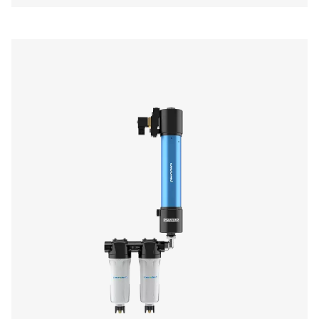
672 KB
PDF
Funkcje I Korzyści
Dane Techniczne
Opcje
Skontaktuj się z nami