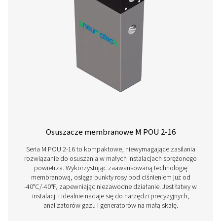
PSMD 14-32
48,6 / 68,4 / 
PSMD 19-32
68,4 / 90 / 11
PSMD 25-32
90 / 122,4 / 1
PSMD 35-32
126 / 158,4 /
PSMD 3-35 PRODU
BROCHURE
PSMD 3-35 produ
brochure