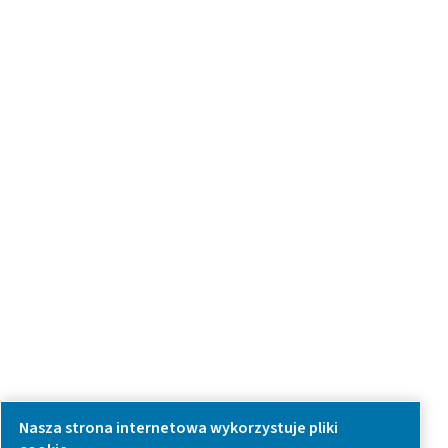
Have a question or need more information? Get in touch wi
we're here to help you find the right solution.
Zapytanie dotyczące produktu
Skontaktuj się z nami
SOCIAL MEDIA
Follow us on social media for updates, insights, and a close
what we’re working on.