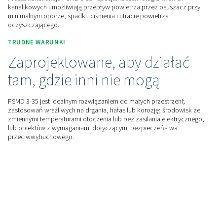
niezawodności
Model PSMD 3-35 nie ma żadnych ruchomych części i nie jes
elektrycznie, co sprawia, że jest bezpieczny w użytkowaniu
środowiskach krytycznych i w 100% nie wymaga konserwac
OSZCZĘDNOŚĆ ENERGII
Inteligentna konstrukcja
obniżająca koszty eksploat
Prosta konstrukcja PSMD 3-35 i specjalna technologia włók
kanalikowych umożliwiają przepływ powietrza przez osusz
minimalnym oporze, spadku ciśnienia i utracie powietrza
oczyszczającego.
TRUDNE WARUNKI