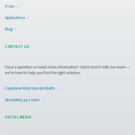
Osuszacze membranowe M POU 2-16
Seria M POU 2-16 to kompaktowe, niewymagające zas
rozwiązanie do osuszania w małych instalacjach spr
powietrza. Wykorzystując zaawansowaną technol
membranową, osiąga punkty rosy pod ciśnieniem j
-40°C/-40°F, zapewniając niezawodne działanie. Jest 
instalacji i idealnie nadaje się do narzędzi precyzyj
analizatorów gazu i generatorów na małą skalę