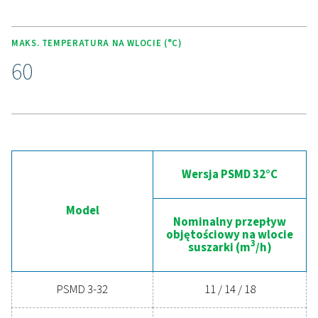
Poznaj zalety
zaawansowanego osuszan
sprężonego powietrza
Chcesz przenieść swój system sprężonego powietr
wyższy poziom? Inwestycja w wysokiej jakości osu
zapewnia czyste, suche powietrze, które chroni sp
obniża koszty konserwacji i zwiększa ogólną wydaj
Dzięki zaawansowanym funkcjom zaprojektowan
myślą o niezawodności i oszczędności energii
wysokowydajny osuszacz może znacznie uspraw
Twoją działalność. Skontaktuj się z nami już dziś,
dowiedzieć się, w jaki sposób modernizacja rozwią