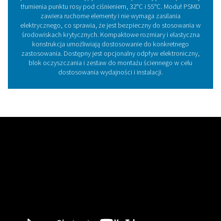
Technologia osuszacza
membranowego
Osuszacz membranowy składa się z cylindra z tysi
małych kanalikowych włókien polimerowych. Dzięki 
selektywnej przepuszczalności włókna te usuwają pa
ze sprężonego powietrza. Podczas gdy inne osus
zapewniają stały punkt rosy na wylocie, osuszacz me
obniża punkt rosy (PDPS lub tłumienie punktu rosy ciśn
powietrza wlotowego o stałą liczbę stopni. Modele P
do PSMD 35-32 oferują PDPS 32°C/90°F w warunk
referencyjnych. Parametry od PSMD 2-55 do PSMD 
zapewniają PDPS 55°C/131°F w warunkach referency