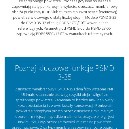
3-35
Pneumatech PSMD 3-35 łączy w sobie wydajność osus
sprężonym powietrzem z bezobsługowością w najbard
wymagających zastosowaniach. Ponieważ nasz osusz
membranowy nie jest zasilany elektrycznie, zapewnia
bezpieczną pracę w trudnych i krytycznych środowiska
takich jak laboratoria. Jest bardzo cicha, idealnie nadaj
również do instalacji w miejscu użycia i w małych
przestrzeniach.
Moduł PSMD nie ma żadnych ruchomych części, co spr
jest łatwy w użyciu i w 100% bezobsługowy. Dzięki bar
niskiemu spadkowi ciśnienia i zużyciu powietrza
przedmuchowego maksymalizuje również oszczędnoś
energii. PSMD oferuje wybór pomiędzy dwoma typami
membran, aby osiągnąć tłumienie punktu rosy pod ciśn
(32°C/90°F lub 55°C/131°F), które najlepiej Ci odpowia