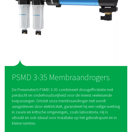
anderen niet kunnen
De PSMD 3-35 is de ideale oplossing voor kleine ruimtes; t
met veel trillingen, geluidsgevoelige of corrosiegevoelige t
omgevingen met schommelende omgevingstemperaturen of
stroomvoorziening; of faciliteiten met explosieveiligheidseis