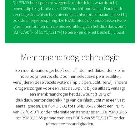
PSMD 3-35 Membraandroge
De Pneumatech PSMD 3-35 combineert droogefficiënti
perslucht en onderhoudsvrijheid voor de meest veeleis
toepassingen. Omdat onze membraandroger niet word