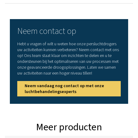
MAX. INLAATTEMPERATUUR (°C)
60
Uitvoering PSM
Model:
Nominaal volum
bij drogerinlaat
PSMD 3-32
11 / 14 / 1