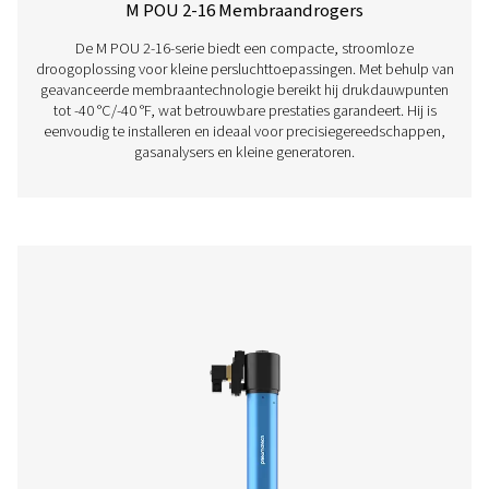
PSMD 3-35 PRODU
BROCHURE
PSMD 3-35 produ
brochure
672 KB
PDF
Kenmerken En Voordelen
Algemene Specificaties:
Opties