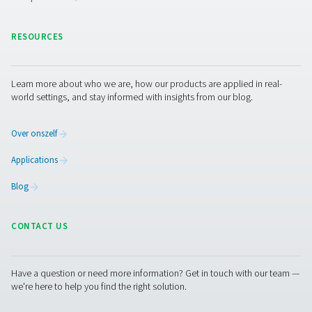
M POU 2-16 Membraandrogers
De M POU 2-16-serie biedt een compacte, stroom
droogoplossing voor kleine persluchttoepassingen. Met 
geavanceerde membraantechnologie bereikt hij drukd
tot -40 °C/-40 °F, wat betrouwbare prestaties garandeert
eenvoudig te installeren en ideaal voor precisiegereed
gasanalysers en kleine generatoren.