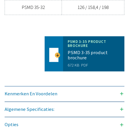
DRUKDAUWPUNTONDERDRUKKING (°C)
32 & 55
3
NOMINAAL CAPACITEIT AAN DROGERINLAAT (M
/H)
11-198 (32 °C PDPS) & 5-16
(55 °C PDPS)