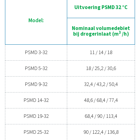
Klaar om uw persluchtsysteem te upgraden? Invester
een droger van goede kwaliteit zorgt voor schone, 
lucht die uw apparatuur beschermt, de onderhouds
verlaagt en de algehele efficiëntie verhoogt. Me
geavanceerde functies die zijn ontworpen voor
betrouwbaarheid en energiebesparing, kan ee
hoogwaardige droger uw activiteiten aanzienlij
verbeteren. Neem vandaag nog contact met ons o
ontdek hoe het upgraden van uw luchtdrogingsoplo
uw bedrijf kan helpen.
Neem vandaag nog contact op met onze
luchtbehandelingsexperts
Algemene specificatie