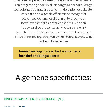
geen onderhoudskosten. Omdat de lucht met een mi
weerstand en een lagere drukval recht door de droger 
is het energieverbruik laag. De PSMD maakt ook gebr
minimale spoellucht. Twee typen membranen bie
verschillende dauwpuntonderdrukkingsniveaus, 32 °C e
De PSMD heeft bewegende componenten en is niet afh
van elektriciteit, waardoor hij veilig is voor gebruik in 
omgevingen. Het compacte formaat en het flexibele 
maken toepassingsspecifieke oriëntatie mogelijk. Optio
een elektronische afvoer, een zuiveringsblok en 
wandmontageset verkrijgbaar voor aanpassing van de p
en de installatie.