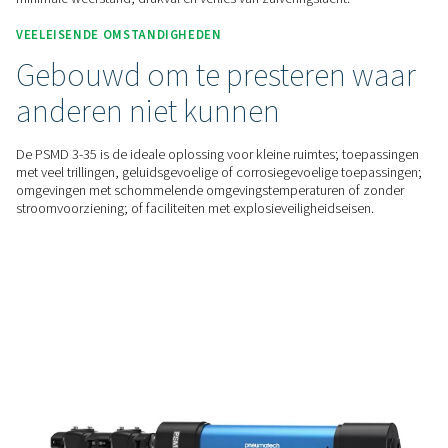
De PSMD 3-35 heeft geen bewegende onderdelen en wordt 
aangedreven door elektriciteit, waardoor hij veilig is voor ge
kritieke omgevingen en 100% onderhoudsvrij is.
ENERGIEZUINIG
Slim ontwerp voor lagere
bedrijfskosten
Dankzij het eenvoudige ontwerp en de speciale holle-vezel
van de PSMD 3-35 kan de lucht direct door de droger strom
minimale weerstand, drukval en verlies van zuiveringslucht.
VEELEISENDE OMSTANDIGHEDEN
Gebouwd om te presteren