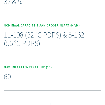
Ervaar de voordelen va
geavanceerde
persluchtdroging