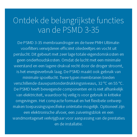
aangedreven door elektriciteit, garandeert hij een veilig
in zware en kritische omgevingen, zoals laboratoria. Hij 
ultrastil en ook ideaal voor installatie op het gebruikspun
kleine ruimtes.
De PSMD heeft geen bewegende onderdelen, waardoor 
eenvoudig te gebruiken en 100% onderhoudsvrij is. Dan
zeer lage drukval en het zuiveringsluchtverbruik maximali
ook de energiebesparing. De PSMD biedt de keuze tus
typen membranen om de onderdrukking van het drukd
(32 °C/90 °F of 55 °C/131 °F) te bereiken die het beste bi
Membraandroogtechnolog
Een membraandroger heeft een cilinder met duizenden
holle polymeervezels. Door hun selectieve permeabil
verwijderen deze vezels waterdamp uit perslucht. Terwi