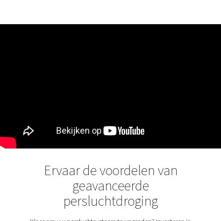
drogers zorgen voor een vast dauwpunt bij de uitlaat, 
een membraandroger het dauwpunt (PDPS of
drukdauwpuntonderdrukking) van de inlaatlucht met e
aantal graden. De PSMD 3-32 tot PSMD 35-32 biedt e
van 32 °C/90 °F onder referentieomstandigheden. De P
tot PSMD 23-55 garanderen een PDPS van 55 °C/131 °
referentieomstandigheden.
Ontdek de belangrijkste fun
van de PSMD 3-35
De PSMD 3-35 membraandroger en de twee PMH Ult
voorfilters verwijderen efficiënt oliedeeltjes en voch
perslucht. Dit gebeurt met zeer lage totale eigendomsk