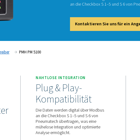
P
Der PMH
Strom u
an die 
Kont
Diagrammschreiber
PMH PM 5100
NAHTLOSE INTEGRATIO