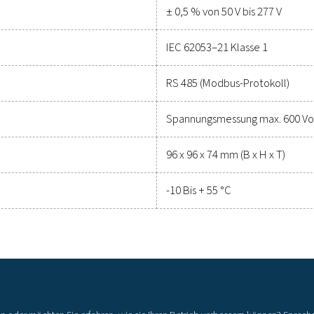
tung zu halten. Kontaktieren Sie uns noch heute, um herauszufin
betrieblichen Erfolg Ihres System
Wenden Sie sich an unsere Spezia
Allgemeine Spezi
 PM 5100
Span
Stro