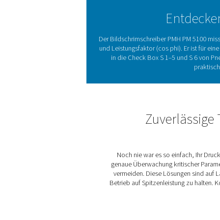
ihre Systeme optimal funkti
Leistungsmesser sind unver
wie Spannung, Strom und Le
Ineffizienzen zu iden
Energieaudits und langfri
Überwachungssysteme Che
Möglichkeit, kritische D
kön