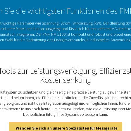
onieren.
Leistungszähler und ihre 
zichtbare Werkzeuge zur Verfolgung und Analyse des Energieve
istung liefern sie wertvolle Einblicke in den Energieverbrauc
tifizieren. Diese Tools sind besonders nützlich, um sicherzuste
stige Leistungsverbesserungen. Der PMH PM 5100 bringt diese Vo
ck Box S 1–5 und S 6 von Pneumatech noch weiter. Er wurde fü
aten zu erfassen und zu übertragen, sodass Unternehmen fundi
nen. Mit dem PMH PM 5100 wird das Erreichen einer besseren K