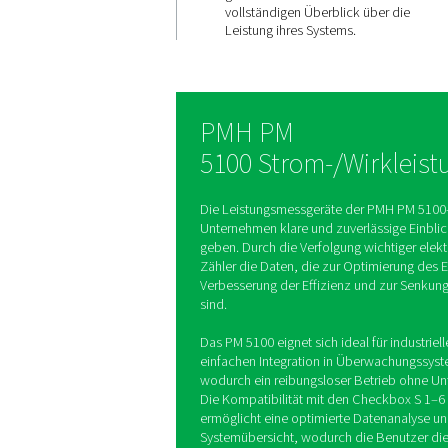
Nachverfo
wichtiger
Leistungs
Der PMH PM 5100 misst 
Kennzahlen wie Spannu
Leistung und Energieve
gibt den Benutzern ein
vollständigen Überblick
Leistung ihres Systems.
PMH PM
5100 Strom-/W