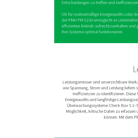
Die Leistungsmessgeräte d
Unternehmen klare und zuver
geben. Durch die Verfolgung 
Zähler die Daten, die zur O
Verbesserung der Effizienz 
sind.
Das PM 5100 eignet sich ide
einfachen Integration in Ü
wodurch ein reibungsloser 
Die Kompatibilität mit den
ermöglicht eine optimierte 
Systemübersicht, wodurch d
Entscheidungen zu treffen 
Ob für routinemäßige Energi
der PMH PM 5100 ermöglich
effizienten Betrieb aufrecht