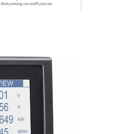
Stellt di gena
ät
Datenerfassu
sicher
über Modbus
 S 6 von
as eine
Der PMH PM 5100 wurde für pr
ptimierte
Messungen entwickelt und biet
zuverlässige Leistung zur Opti
des Energieverbrauchs und zur
Reduzierung von Ineffizienzen.