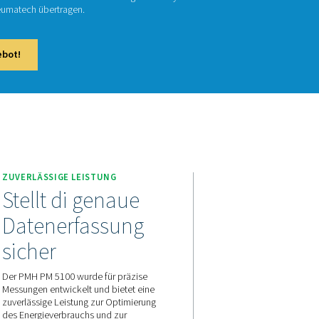
MH PM 5100
 PM 5100 ist ein Bildschirmschreiber, der wichtige elektrisch
nd Leistung misst. Die Daten werden zur nahtlosen Überwach
Checkbox S 1–5 und S 6 von Pneumatech übertragen.
aktieren Sie uns für ein Angebot!
N
ZUVERLÄSSIGE LEISTUNG