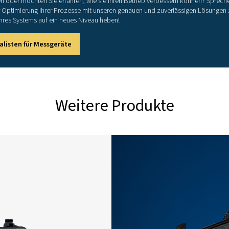
Cos 
Sche
Blind
Wirk
Leis
Alle
essung
± 0,5
g
± 0,5
 Leistung
IEC 
RS 4
Span