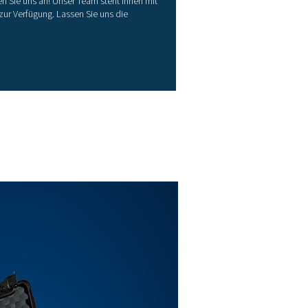
phi Wirkleistung (kW)
inleistung (kVA)
leistung (kVar)
energie (kWh)
tungsfrequenz (Hz)
 Parameter werden digital an Checkbox S 1–5 und S 6 
 % von 1 bis 6 A
 % von 50 V bis 277 V
62053–21 Klasse 1
85 (Modbus-Protokoll)
nungsmessung max. 600 Volt