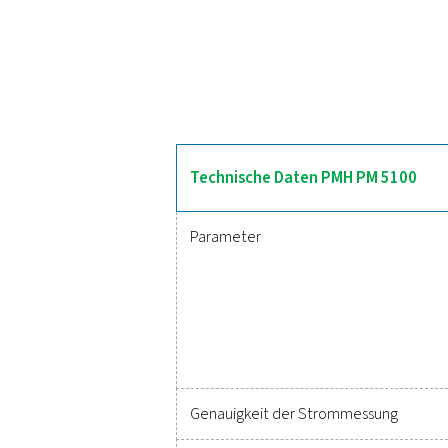
E
Der Bildschrimschreiber PMH
und Leistungsfaktor (cos phi
in die Check Box S 1–5
Zuver
Noch nie war es so ei
genaue Überwachung kri
vermeiden. Diese Lösu