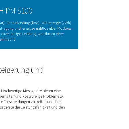
Vorteile verstehen
rbrauchs in elektrischen Systemen. Durch die Messung wichtig
h und helfen Unternehmen, den Betrieb zu optimieren, Kosten z
llen, dass Systeme reibungslos und nachhaltig laufen, und unters
rteile mit seinen präzisen Messungen und der nahtlosen Integra
r eine einfache Panel-Montage entwickelt und bietet eine zuv
erte Entscheidungen über Energiemanagement und Systemeffizie
ontrolle und Energieeinsparungen zum Kinderspiel.