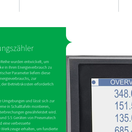
lgung
Plug & Play-
Kompatibilit
parameter
Die Daten werden digital 
an die Checkbox S 1–5 und
kritische
Pneumatech übertragen, w
ng, Strom,
mühelose Integration und o
rbrauch und
Analyse ermöglicht.
en
 über die
irkleistungszähler