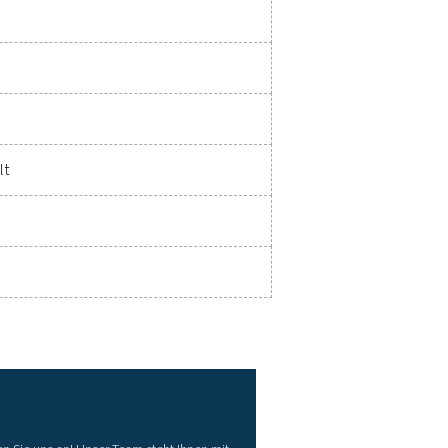
den, wie die Aufrüstung Ihrer Messgeräte die Leistungsfähigkei
s verbessern kann.
listen für Messgeräte
fikationen:
nung (Volt)
m (Ampere)