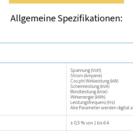
ntdecken Sie die wichtigsten F
 PM 5100 misst wichtige Parameter wie Spannung, Strom, Wirkle
). Er ist für eine einfache Panel-Installation ausgelegt und läs
 und S 6 von Pneumatech integrieren. Der PMH PM 5100 ist kompa
praktischen Wahl für die Optimierung des Energieverbra
lässige Tools zur Leistungsverfo
Kostensen
nfach, Ihr Druckluftsystem zu schützen und gleichzeitig eine p
tischer Parameter und helfen Ihnen, die Effizienz zu optimiere
ngen sind auf Langlebigkeit und nahtlose Integration ausgelegt