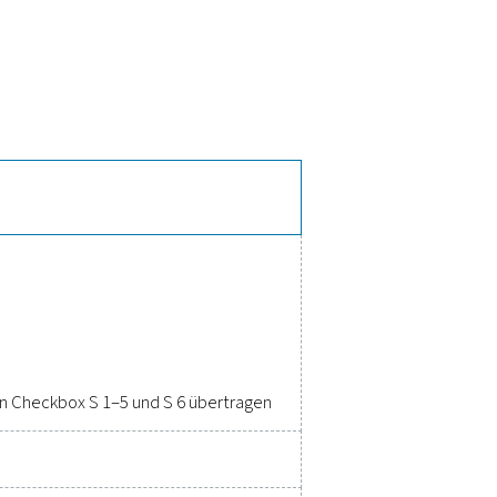
unktionen des PMH PM 5100
istung (kW), Blindleistung (kVar), Scheinleistung (kVA), Wirke
st sich für eine effiziente Datenübertragung und -analyse nahtlo
kt und robust und bietet eine zuverlässige Leistung, was ihn 
uchs in industriellen Anwendungen macht.
lgung, Effizienzsteigerung und
kung
räzise Leistung zu gewährleisten. Hochwertige Messgeräte biete
n, die Zuverlässigkeit aufrechtzuerhalten und kostspielige Pro
 und ermöglichen Ihnen, fundierte Entscheidungen zu treffen un