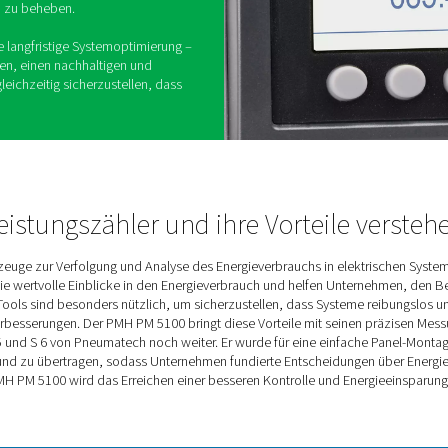
er PMH PM 5100-Reihe wurden entwickelt, um
lässige Einblicke in ihren Energieverbrauch zu
wichtiger elektrischer Parameter liefern diese
ptimierung des Energieverbrauchs, zur
und zur Senkung der Betriebskosten erforderlich
al für industrielle Umgebungen und lässt sich zur
berwachungssysteme in Schalttafeln montieren,
Betrieb ohne Unterbrechungen gewährleistet wird.
 Checkbox S 1–6 und S 5 Geräten von Pneumatech
Datenanalyse und eine verbesserte
ie Benutzer die Werkzeuge erhalten, um fundierte
und Ineffizienzen zu beheben.
eaudits oder die langfristige Systemoptimierung –
t es Unternehmen, einen nachhaltigen und
zuerhalten und gleichzeitig sicherzustellen, dass