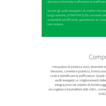
La gamma di misuratori di p
aziende informazioni chiare
Tracciando i parametri elettr
necessari per ottimizzare il
ridurre i costi operativi.
Ideale per gli ambienti indu
facile integrazione nei sis
continuo senza interruzioni
e S 5 di Pneumatech consent
supervisione del sistema, fo
decisioni informate e affront
Sia per gli audit energetici 
lungo termine, il PMH PM 5
sostenibili ed efficienti, 