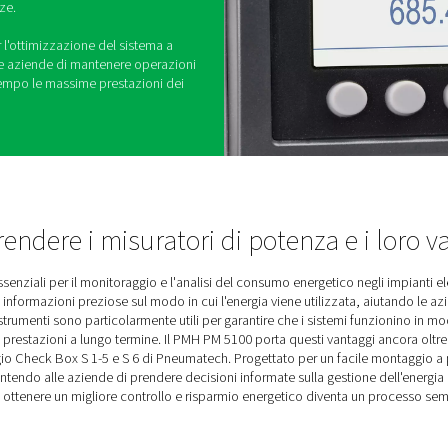
otenza PMH PM 5100 è progettata per fornire alle
 e affidabili sul loro consumo energetico.
ici essenziali, questi misuratori forniscono i dati
 consumo energetico, migliorare l'efficienza e
striali, il PM 5100 è montato su pannello per una
temi di monitoraggio, garantendo un funzionamento
. La sua compatibilità con le unità Checkbox S 1-6
e un'analisi semplificata dei dati e una migliore
rnendo agli utenti gli strumenti per prendere
are le inefficienze.
di routine che per l'ottimizzazione del sistema a
100 consente alle aziende di mantenere operazioni
garantendo al contempo le massime prestazioni dei