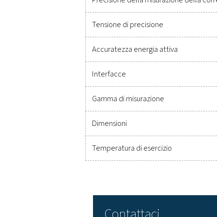
per durare a lungo e 
prestazioni. Contattat
Dati tecnici PMH PM 51
Parametri