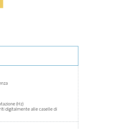
ali del sistema PMH PM 5100
e, potenza attiva (kW), potenza reattiva (kVar), potenza appar
tallazione, si integra perfettamente con le unità Check Box S 1-5
e robusto, il PMH PM 5100 offre prestazioni affidabili, il che l
a nelle applicazioni industriali.
oni, migliorare l'efficienza e ridu
non è mai stato così semplice. Gli strumenti di misura di alta 
icienza, mantenere l'affidabilità e prevenire problemi costosi. P