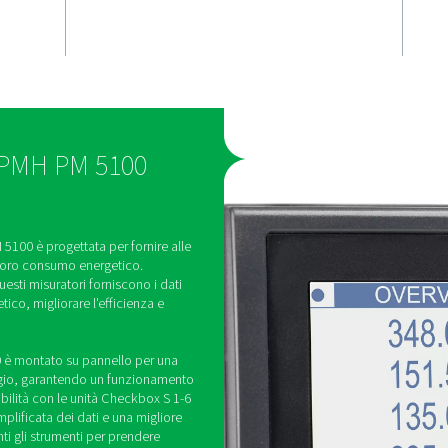
rametri
Compatibili
a
plug-and-pl
I dati vengono trasmessi di
tramite Modbus alle unità
parametri
1-5 e S 6 di Pneumatech, 
corrente,
un'integrazione senza sforz
rgetico,
un'analisi semplificata.
na panoramica
oni del loro
 potenza PMH PM 5100