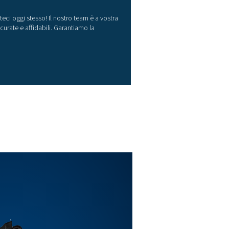
ente (Ampere)
phi Potenza attiva (kW) Potenza
rente (kVA) Potenza
iva (kVar) Energia
va (kWh) Frequenza di alimentazione (Hz)
 i parametri vengono trasferiti digitalmente alle caselle
ollo S 1-5 e S 6
5% da 1 a 6 A
5% da 50 V a 277 V
62053-21 Classe 1
85 (protocollo Modbus)