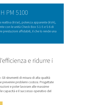
tenza e i loro vantaggi
sumo energetico negli impianti elettrici. Misurando parametri ch
iene utilizzata, aiutando le aziende a ottimizzare le operazioni,
ire che i sistemi funzionino in modo regolare e sostenibile, supp
rta questi vantaggi ancora oltre con le sue misure precise e la p
tato per un facile montaggio a pannello, offre un modo affidab
mate sulla gestione dell'energia e sull'efficienza del sistema. C
rgetico diventa un processo semplice.