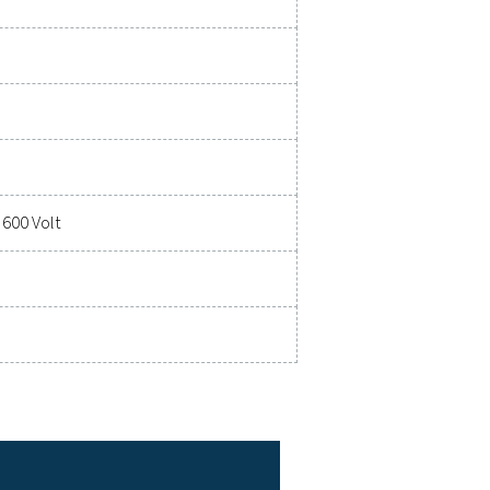
nere sotto controllo tutte le operazioni e poter lavorare alle m
umenti di misura può migliorare le capacità e il successo opera
parecchiature di misurazione
nerali:
ione (Volt)