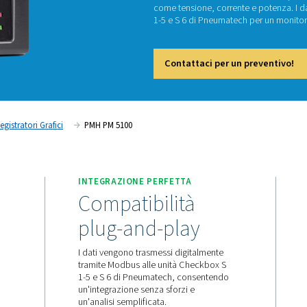
P
Il PMH 
come te
1-5 e S
Cont
isurazione
Registratori Grafici
PMH PM 5100
ETA
INTEGRAZIONE PERFET