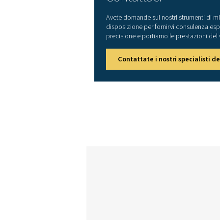
Precisione della misurazi
Tensione di precisione
Accuratezza energia atti
Interfacce