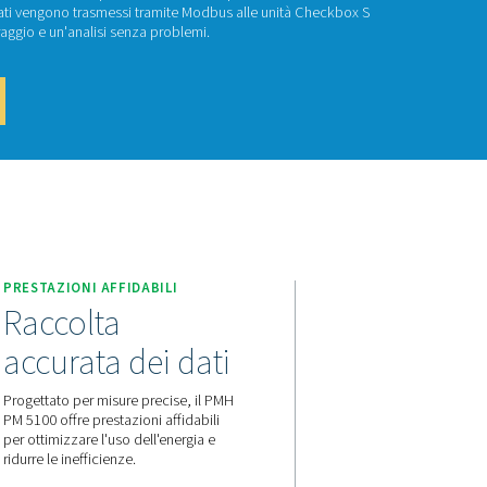
MH PM 5100
PM 5100 è un misuratore di potenza montato su pannello che mis
nsione, corrente e potenza. I dati vengono trasmessi tramite 
 6 di Pneumatech per un monitoraggio e un'analisi senza proble
attaci per un preventivo!
TA
PRESTAZIONI AFFIDABILI