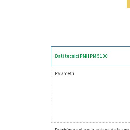
Sc
Il misuratore di potenza 
energia attiva (kWh) e fa
Pneumatech tramite Modbus 
Strumenti aff
Proteggere il sistema 
forniscono un monitoraggi