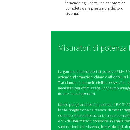
Traccia pa
di potenz
chiave
Il PMH PM 5100 misura 
critici come tensione, 
potenza e consumo ene
fornendo agli utenti u
completa delle prestazi
sistema.
Misuratori di