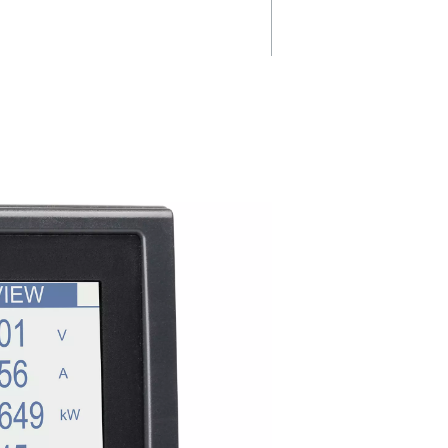
tà
Raccolta
ay
accurata dei d
gitalmente
Progettato per misure precise,
 Checkbox S
PM 5100 offre prestazioni affid
consentendo
per ottimizzare l'uso dell'energ
i e
ridurre le inefficienze.