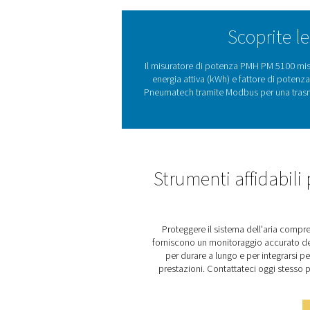
loro sistemi.
I misuratori di potenza 
tensione, corrente e poten
costi e identificare le in
audit energetici e i m
integrazione nei sist
raccogliere e trasmettere d