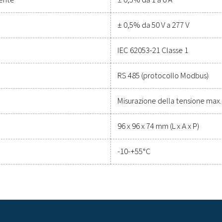
per integrarsi perfettamente, queste soluzioni consentono di te
eci oggi stesso per scoprire come l'aggiornamento dei vostri str
vostro sistema.
Contattate i nostri specialisti delle ap
Specifiche ge
00
Tens