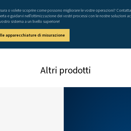
Corr
Cos 
appa
reatt
atti
Tutti
contr
one della corrente
± 0,
± 0,
va
IEC 
RS 4