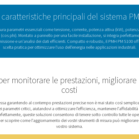
Comprendere i misuratori di po
sono strumenti essenziali per il monitoraggio e l'analisi del con
za, forniscono informazioni preziose sul modo in cui l'energia v
efficienze. Questi strumenti sono particolarmente utili per garant
iglioramenti delle prestazioni a lungo termine. Il PMH PM 5100 po
emi di monitoraggio Check Box S 1-5 e S 6 di Pneumatech. Proget
ati critici, consentendo alle aziende di prendere decisioni infor
5100, ottenere un migliore controllo e risparmio ene