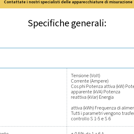
oprite le caratteristiche princip
PMH PM 5100 misura parametri essenziali come tensione, corrent
ttore di potenza (cos phi). Montato a pannello per una facile ins
per una trasmissione e un'analisi dei dati efficienti. Compatto 
scelta pratica per ottimizzare l'uso dell'energi
idabili per monitorare le prestazi
costi
dell'aria compressa garantendo al contempo prestazioni precise 
o accurato dei parametri critici, aiutandovi a ottimizzare l'eff