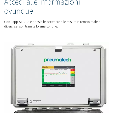
fornire una visione completa delle prestazioni del sistema.
FUNZIONAMENTO INTUITIVO
Semplificare il monitoraggi
sistema
Con un touchscreen a colori da 5 pollici e una visualizzazion
Checkbox S 18 rende i dati facili da interpretare, consenten
processo decisionale rapido e informato.
CONNETTIVITÀ INTELLIGENTE
Accedi alle informazioni
ovunque
Con l'app S4C-FS è possibile accedere alle misure in tempo 