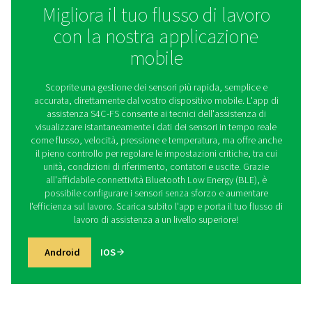
Ingresso impulsi
100 Hz massimo; 2
Alimentazione elettrica dei
sensori
Interfacce
Modbus/TCP (E
Modbus/RTU 
Output
Uscita analogica/
il segnale 4...
segnale a i
sensori posso
collegati in loop 
il display uti
scheda di co
Uscita allarme: 2