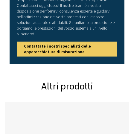
Migliora il tuo flusso di lav
con la nostra applicazio
mobile
Scoprite una gestione dei sensori più rapida, sempl
accurata, direttamente dal vostro dispositivo mobile. 
assistenza S4C-FS consente ai tecnici dell'assisten
visualizzare istantaneamente i dati dei sensori in temp
come flusso, velocità, pressione e temperatura, ma off
il pieno controllo per regolare le impostazioni critiche,
unità, condizioni di riferimento, contatori e uscite. 
all'affidabile connettività Bluetooth Low Energy (BL
possibile configurare i sensori senza sforzo e aume
l'efficienza sul lavoro. Scarica subito l'app e porta il tuo
lavoro di assistenza a un livello superiore!