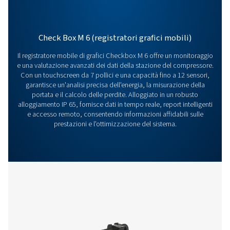
SOFTWARE
Pneumatech anal
software
126 MB
EXE
Contattaci
Avete domande sui nostri strumenti di misura o volet
scoprire come possono migliorare le vostre operazio
Contattateci oggi stesso! Il nostro team è a vostra
disposizione per fornirvi consulenza esperta e guidar
nell'ottimizzazione dei vostri processi con le nostre
soluzioni accurate e affidabili. Garantiamo la precisi