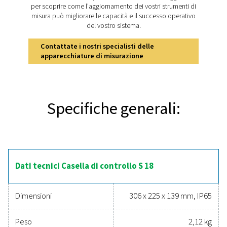
Scoprite le caratteristich
principali della Checkbox S
Il registratore fisso Checkbox S 18 offre un monitoraggi
ed efficiente del sistema. Il touchscreen da 5 pollici co
visualizzazione dei dati in tempo reale, mentre il supp
un massimo di 20 sensori consente il monitoraggio com
parametri come flusso, pressione e consumo energeti
l'accesso remoto tramite un server web integrato e un
alloggiamento con grado di protezione IP 65, la Check
è costruita per ambienti industriali difficili. Funziona
aggiuntive, tra cui un totalizzatore per segnali analo
strumenti di reportistica avanzati, lo rendono una so
versatile per l'ottimizzazione dei sistemi di aria compre