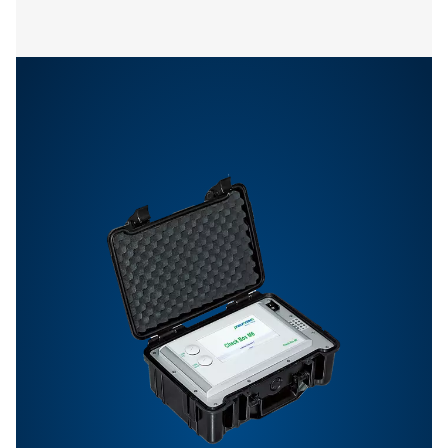
PNEUMATECH
CONFIGURATION S
Pneumatech
configuration so
112 MB
EXE
Il software di analisi Pneumatech consente di visuali
rivedere e analizzare facilmente i dati raccolti dai s
installati. Scarica il software per ottenere informazion
prestazioni del sistema e ottimizzare i processi dell
compressa.
PNEUMATECH ANAL