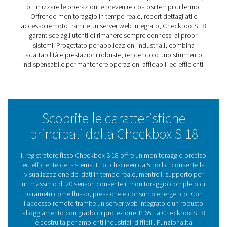
Che si tratti di gestire una singola installazione o di
supervisionare configurazioni industriali complesse, C
S 18 fornisce gli strumenti necessari per mantenere l'effi
prendere decisioni proattive. Il suo design intuitivo gara
l'accessibilità per tutti, mentre le funzionalità di acces
consentono di essere sempre connessi al sistema, ovunq
trovi.
Con la sua capacità di adattarsi a un'ampia gamma di
applicazioni, il Check Box S 18 è più di un registratore, 
partner affidabile per mantenere i tuoi sistemi in funzion
modo regolare ed efficiente.
Comprendere i registrato