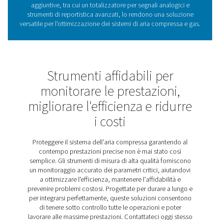
grafici: la chiave per ottimiz
le prestazioni del sistem
I registratori grafici sono essenziali per il monitoraggi
registrazione delle prestazioni del sistema, ampia
utilizzati nei sistemi di aria compressa e gas per tenere 
parametri come il consumo energetico, le portate e i liv
pressione. Registrando continuamente i dati, forni
informazioni utili che aiutano gli utenti a migliorare l'ef
ottimizzare le operazioni e prevenire costosi tempi di
Offrendo monitoraggio in tempo reale, report dettagl
accesso remoto tramite un server web integrato, Chec
garantisce agli utenti di rimanere sempre connessi ai 
sistemi. Progettato per applicazioni industriali, co
adattabilità e prestazioni robuste, rendendolo uno st
indispensabile per mantenere operazioni affidabili ed ef