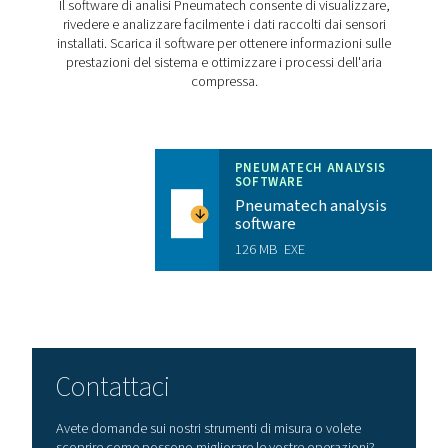
CHECKBOX S18 PR
BROCHURE
Checkbox S18 pr
brochure
3 MB
PDF
Caratteristiche E Vantaggi