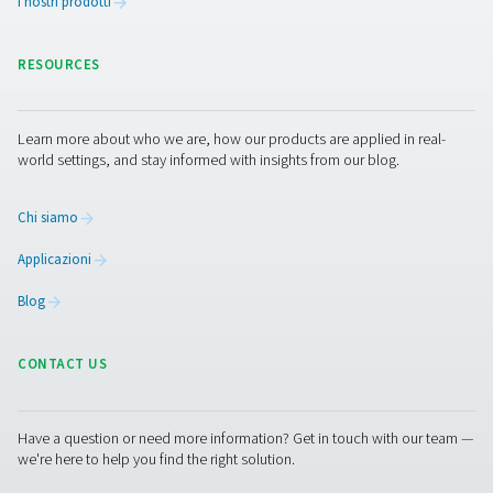
Checkbox M 1-5 (registratori grafici mobi
I registratori mobili Checkbox M 1-5 monitorano i dati
stazione compressore, collegandosi a sensori digitali e
parti tramite Modbus RS 485 o ingressi analogici. Com
affidabili, supportano la tracciabilità dei dati e l'ottimiz
sistema.