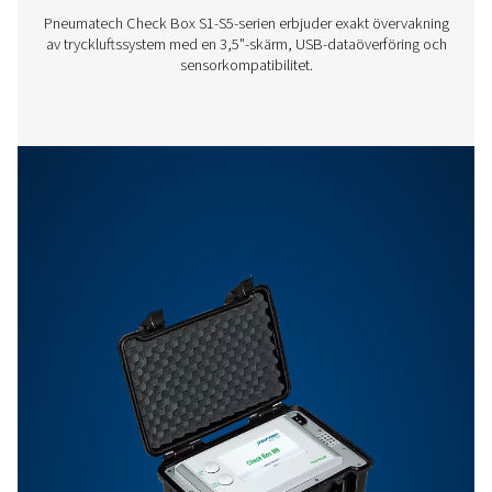
PNEUMATECH
CONFIGURATION S
Pneumatech
configuration so
112 MB
EXE
Med Pneumatechs analysprogramvara kan du enkelt visu
granska och analysera data som samlats in från insta
sensorer. Ladda ner programvaran för att få insikter i s
prestanda och optimera dina tryckluftsprocesse