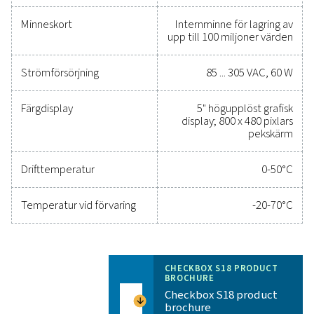
Allmänna specifikation
Tekniska data Kryssruta S 18
Dimensioner
306 x 225 x 139
Vikt
Material