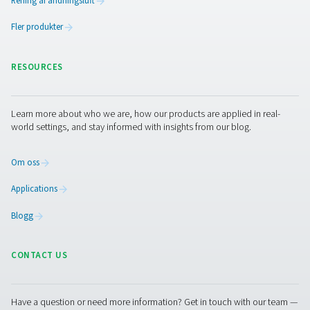
Kryssruta M 1-5 Mobila registreringsenh
Checkbox M 1-5 mobila inspelare övervakar
kompressorstationsdata och ansluter till digitala givare 
från tredje part via Modbus RS 485 eller analoga ingånga
kompakta och tillförlitliga och stödjer dataspårnin
systemoptimering.