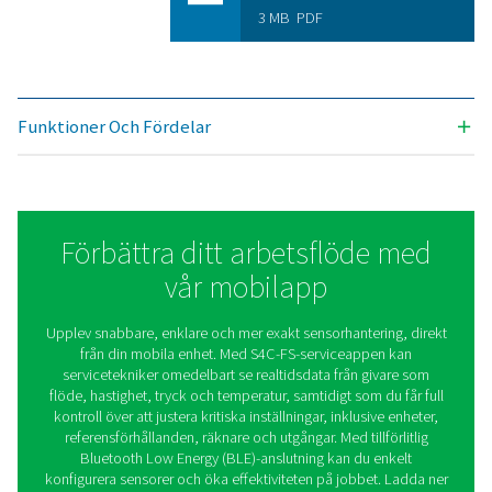
Givar inputs
Digital ingån
16 x RS-485 Mo
2 x 0 ... 20 mA / 4 
Analog insignal
2 x 0/4 ... 20 mA; 
Pulsingång
100 Hz max.; 
Spänningsförsörjning för
sensorer
Gränssnitt
Modbus/TCP (E