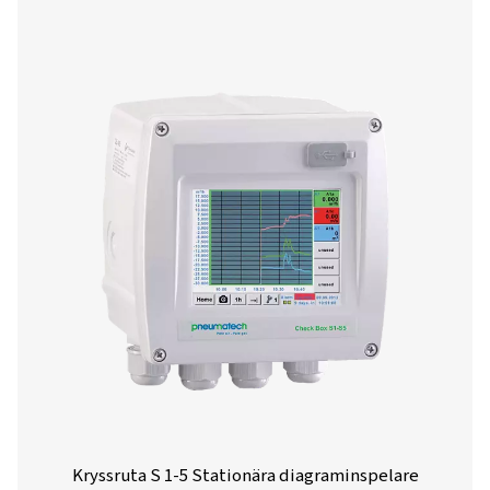
appen idag och ta ditt servicearbetsflöde till nästa 
Android
IOS
Konfigurations- och
analysprogramvara
Pneumatechs konfigurationsprogramvara möjliggör
och intuitiv konfiguration av våra sensorer. Ladda ne
senaste versionen för att enkelt ställa in, justera 
övervaka dina enhetsparametrar.