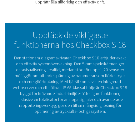
dig.
Med sin förmåga att anpassa sig till en mängd olika till
är Check Box S 18 mer än bara en inspelningsenhet, den
pålitlig partner för att hålla dina system igång smidigt o
effektivt.
Förståelse för diagramskriv
Nyckeln till att optimer
systemets prestanda
Diagramskrivare är viktiga för övervakning och registre
systemprestanda och används ofta i trycklufts- och g
för att spåra parametrar som energiförbrukning