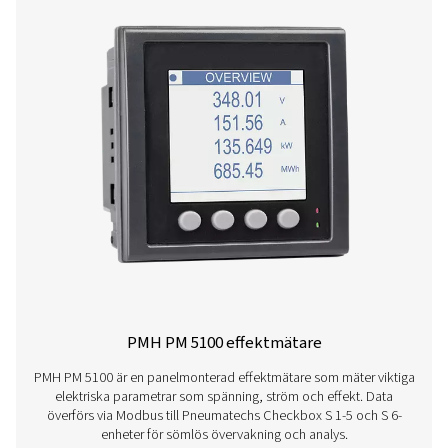
Kryssruta M 6 Mobile Chart Recorders
Checkbox M 6 mobil diagramskrivare ger avancerad öv
och utvärdering av kompressorstationsdata. Med en 
pekskärm och kapacitet för upp till 12 givare säkerställe
energianalys, flödesmätning och läckageberäkning. Den
tåligt IP 65-hölje och tillhandahåller realtidsdata, intel