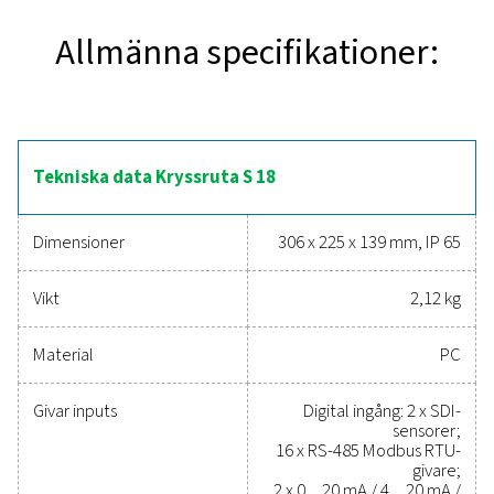
Den stationära diagramskrivaren Checkbox S 18 erbjud
och effektiv systemövervakning. Den 5-tums pekskär
datavisualisering i realtid, medan stöd för upp till 20 
möjliggör omfattande spårning av parametrar som flöd
och energiförbrukning. Med fjärråtkomst via en inte
webbserver och ett hållbart IP 65-klassat hölje är Chec
byggd för krävande industrimiljöer. Ytterligare funkti
inklusive en totalisator för analoga signaler och ava
rapporteringsverktyg, gör den till en mångsidig lösni
optimering av trycklufts- och gassystem.
Tillförlitliga verktyg för at
spåra prestanda, förbätt
effektiviteten och minsk