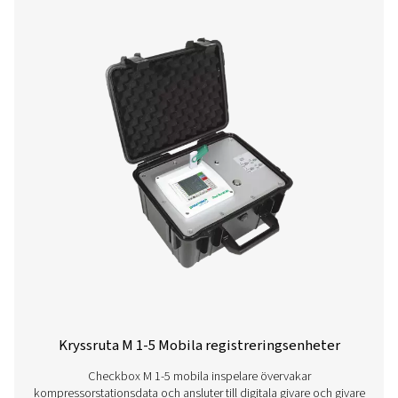
till nästa nivå!
Kontakta våra mätutrustningsexperter
Fler produkter