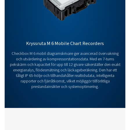
PNEUMATECH ANAL
SOFTWARE
Pneumatech anal
software
126 MB
EXE
Kontakta oss
Har du frågor om vår mätutrustning eller vill du veta h
kan förbättra din verksamhet? Kontakta oss idag! Vår
finns här för att ge expertråd och vägleda dig i att op
dina processer med våra exakta och tillförlitliga lösni
Låt oss säkerställa precision och ta ditt systems pre