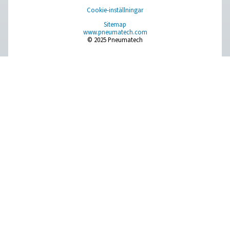
PMH PM 600 effektmätare
Den mobila effektmätaren PMH PM 600 mäter spänning, 
effekt och säkerställer exakt övervakning med Modbus-ö
Den är kompatibel med Checkbox M 1-5 och M6 och e
säker drift med magnetiska spetsar och gångjärnsfö
transformatorer.