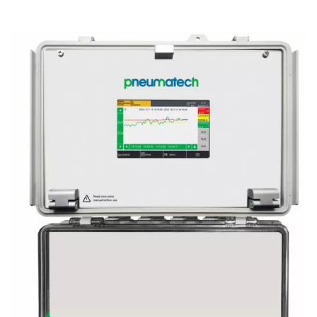
Förenkla systemövervakni
Med en 5-tums färgpekskärm och tydlig visualisering gör C
det enkelt att tolka data, vilket möjliggör snabbt och välgru
beslutsfattande.
SMART UPPKOPPLINGSFUNKTION
Få tillgång till insikter var 
helst
Med S4C-FS-appen kan du få tillgång till realtidsmätningar fr
sensorer via din smartphone.