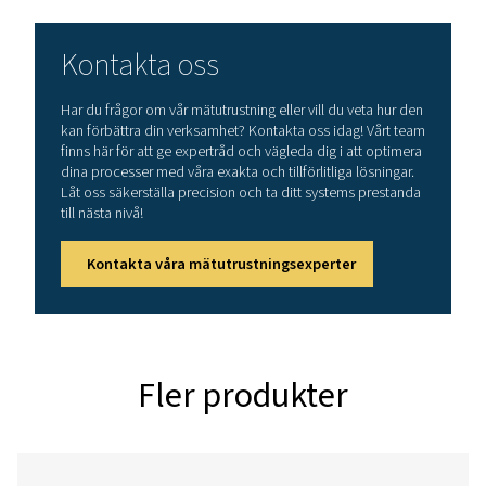
Funktioner Och Fördelar
Förbättra ditt arbetsflöde
vår mobilapp
Upplev snabbare, enklare och mer exakt sensorhanterin
från din mobila enhet. Med S4C-FS-serviceappen 
servicetekniker omedelbart se realtidsdata från giva
flöde, hastighet, tryck och temperatur, samtidigt som du
kontroll över att justera kritiska inställningar, inklusive 
referensförhållanden, räknare och utgångar. Med tillför
Bluetooth Low Energy (BLE)-anslutning kan du enk
konfigurera sensorer och öka effektiviteten på jobbet. 