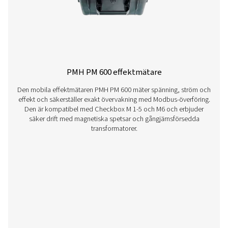
Pneumatech Check Box S1-S5-serien erbjuder exakt öv
av tryckluftssystem med en 3,5"-skärm, USB-dataöverf
sensorkompatibilitet.