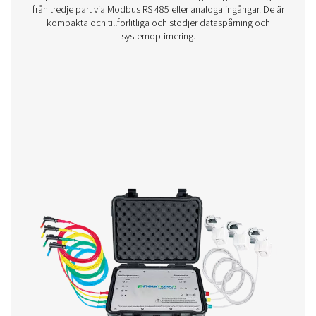
Kryssruta S 1-5 Stationära diagraminspe