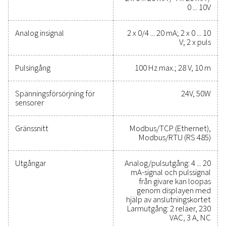
kostnaderna
Det har aldrig varit enklare att skydda tryckluftssys
och samtidigt säkerställa exakt prestanda. Högkvali
mätutrustning ger noggrann övervakning av kritis
parametrar, vilket hjälper dig att optimera effektivit
upprätthålla tillförlitligheten och förhindra kosts
problem. Dessa lösningar är konstruerade för hållb
och sömlös integration och gör det möjligt för dig att
välgrundade beslut och hålla din verksamhet igån
topprestanda. Kontakta oss idag för att ta reda på h
uppgradering av din mätutrustning kan förbättra d
systems kapacitet och driftsframgång.
Kontakta våra mätutrustningsexperter