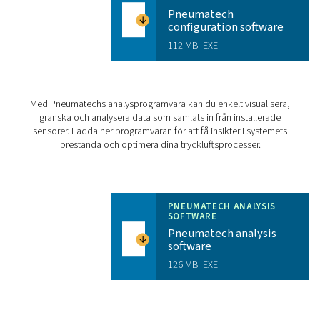
Drifttemperatur
Temperatur vid förvaring
CHECKBOX S18 PR
BROCHURE
Checkbox S18 pr
brochure
3 MB
PDF