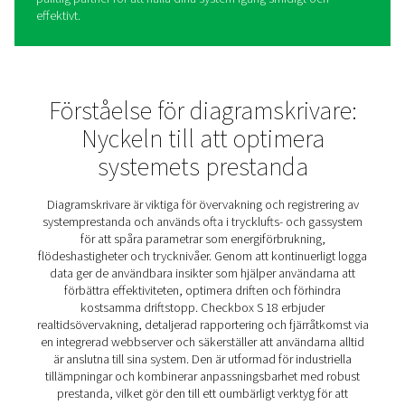
Kryssruta S 18 Stationära
diagramskrivare
Den stationära diagramskrivaren Check Box S 18 är utf
att ge tydlighet och kontroll över dina trycklufts- och g
Genom att erbjuda realtidsövervakning och insiktsfull
rapportering kan företag optimera systemprestanda, m
ineffektivitet och säkerställa tillförlitlighet, driftsäkerhet
driftsäkerhet.
Oavsett om du hanterar en enskild installation eller öve
komplexa industriella installationer ger Checkbox S 18 
verktyg som behövs för att upprätthålla effektiviteten oc
proaktiva beslut. Den användarvänliga designen säkerstä
tillgänglighet för alla, medan fjärråtkomstfunktionerna i
att du alltid är ansluten till ditt system, oavsett var du be