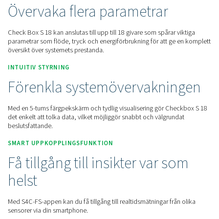
Hem
Mätningsutrustning
Diagraminspelare
Krys
FULLSTÄNDIG ÖVERSIKT
Övervaka flera parametrar
Check Box S 18 kan anslutas till upp till 18 givare som spårar
parametrar som flöde, tryck och energiförbrukning för att g
översikt över systemets prestanda.
INTUITIV STYRNING