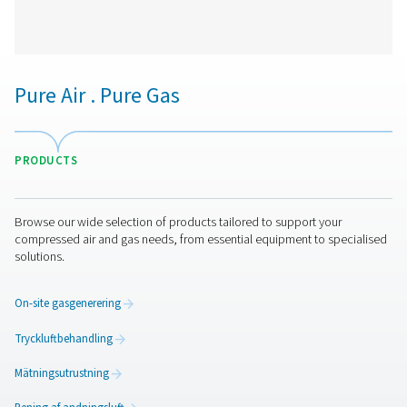
rapporter och fjärråtkomst, vilket möjliggör tillförlit
prestandainsikter och systemoptimering.