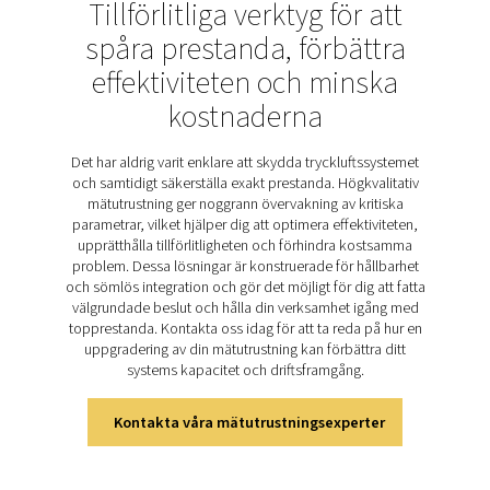
flödeshastigheter och trycknivåer. Genom att kontinuerl
data ger de användbara insikter som hjälper användar
förbättra effektiviteten, optimera driften och förhi
kostsamma driftstopp. Checkbox S 18 erbjude
realtidsövervakning, detaljerad rapportering och fjärråt
en integrerad webbserver och säkerställer att användarn
är anslutna till sina system. Den är utformad för indust
tillämpningar och kombinerar anpassningsbarhet med
prestanda, vilket gör den till ett oumbärligt verktyg f
upprätthålla tillförlitlig och effektiv drift.
Upptäck de viktigaste
funktionerna hos Checkbox 