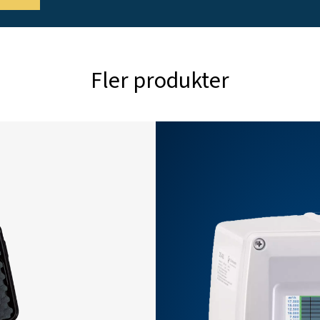
M5: 
USB (
Inte
drift
100 
För 
exte