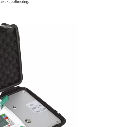
lternativ
prestandainsi
skrivare
Med ett stort minne och USB-
itala eller
kompatibilitet kan den lagra upp
 enheter
100 miljoner värden för detalj
ställer
utvärderingar. I kombination 
a system och
programvaran PMH Basic ger 
insikter om energikostnader,
effektivitet och flödesövervakn
exakt optimering.