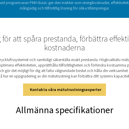
 för diagramskrivare: Nyckeln ti
erktyg för övervakning och registrering av systemprestanda och 
astigheter och trycknivåer. Genom att kontinuerligt logga data g
et, optimera driften och förhindra kostsamma driftstopp. Moder
ade funktioner som digital och analog sensorkompatibilitet, da
kt övervakning i olika tillämpningar, vilket gör den till ett oumbä
Upptäck de viktigaste funktion
ancerade funktioner för exakt övervakning och analys av tryckl
litiumjonbatteri ger upp till 8 timmars bärbar användning. Den ha
vare, effektmätare och enheter från tredje part. Med lagring 