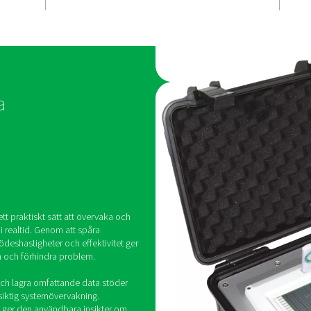
inmatningsa
 färgpekskärmen
Checkbox M mobil diagram
rställer enkel
ansluter enkelt upp till 4 dig
ing, medan det
analoga sensorer, inklusive
mjonbatteriet
från tredje part, vilket säker
s kontinuerlig
kompatibilitet mellan olik
, bärbar
applikationer.
-5 Mobila