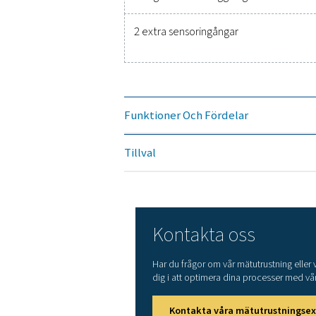
Tekniska data Kryssrut
Dimensioner
Vikt
Ingångar