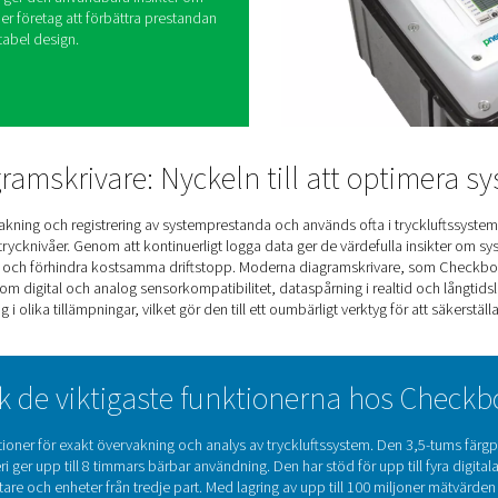
nheter
lare erbjuder ett praktiskt sätt att övervaka och
ens prestanda i realtid. Genom att spåra
förbrukning, flödeshastigheter och effektivitet ger
tt optimera driften och förhindra problem.
 flera sensorer och lagra omfattande data stöder
analys och långsiktig systemövervakning.
ran PMH Basic ger den användbara insikter om
itet, vilket hjälper företag att förbättra prestandan
n kompakt, portabel design.