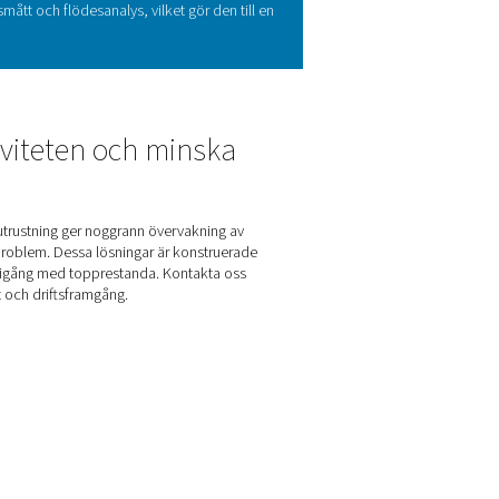
ll att optimera systemets presta
används ofta i tryckluftssystem för att spåra viktiga parametra
er de värdefulla insikter om systemets effektivitet, hjälper anv
na diagramskrivare, som Checkbox M 1-5 mobila serie, tar denna 
taspårning i realtid och långtidslagring. Checkbox M 1-5 är ko
rligt verktyg för att säkerställa tillförlitlig och effektiv system
erna hos Checkbox M 1-5
uftssystem. Den 3,5-tums färgpekskärmen säkerställer intuitiv
r stöd för upp till fyra digitala och analoga givare och ansluts 
av upp till 100 miljoner mätvärden och USB-dataåtkomst förenk