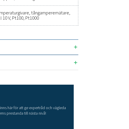
ikationer
x 225 x 156 mm (W x H x D)
g
 x digital
 x digital
 x digital + 2 x analog
2 x analog