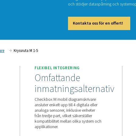
Kr
Checkbo
och giva
och stö
Kont
Diagraminspelare
Kryssruta M 1-5
FLEXIBEL INTEGRERING
änlig
Omfattande