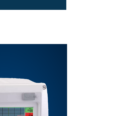
4 x analog
standard), Ethernet (tillval)
rna uppladdningsbara litiumjonbatterier, ca 8 timmars k
, 4 timmars laddningstid
miljoner mätvärden start-/stopptid, mäthastighet fritt i
anslutning av tryckgivare, temperaturgivare, tångamp
rna givare med 4-20 mA 0 till 10 V, Pt100, Pt1000