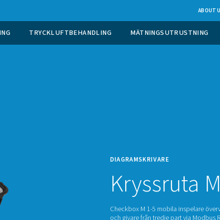
 GASGENERERING
TRYCKLUFTBEHANDLING
DIAGR