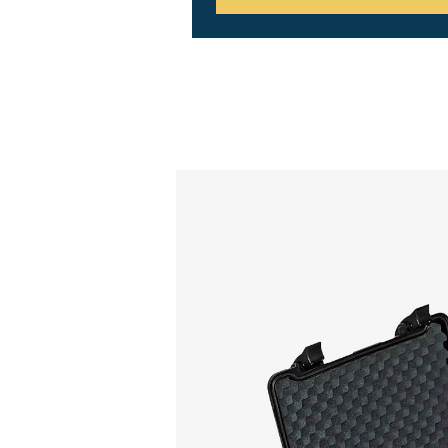
Gränssnitt
Eltillförsel
Integrerad dataloggning
2 extra sensoringångar
Funktioner Och Fördelar