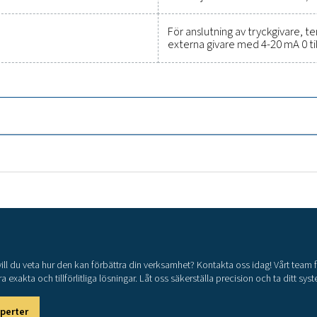
Allmänna specif
a M 1-5
270 
2,2 k
M1: 2
M2: 4
M3: 2
M4: 