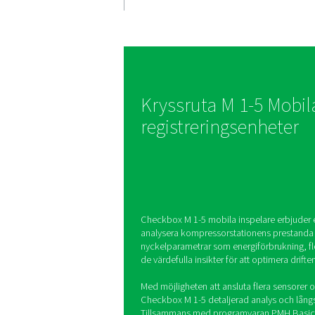
drift
Den intuitiva 3,5-tums
på Checkbox M 1-5 säke
inställning och naviger
uppladdningsbara litiu
stöder upp till 8 timmar
användning för bekväm
övervakning.
Kryssruta M 1