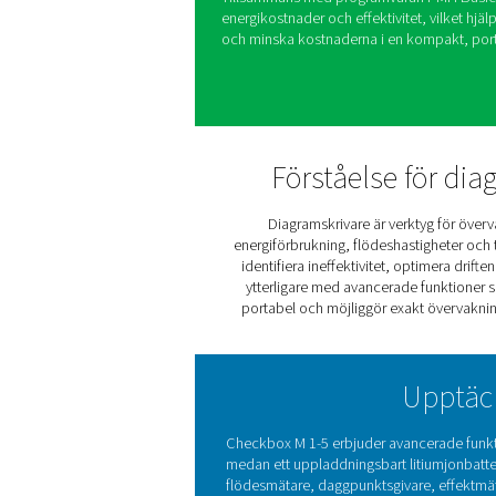
registreringse
Checkbox M 1-5 mobila inspe
analysera kompressorstation
nyckelparametrar som energi
de värdefulla insikter för a
Med möjligheten att ansluta
Checkbox M 1-5 detaljerad 
Tillsammans med programva
energikostnader och effektiv
och minska kostnaderna i e