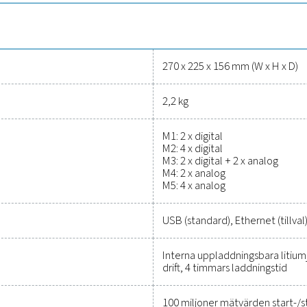
I kombination med programvaran PMH Basic ger den insikter som 
mångsidig och tillförlitlig lösning fö
iga verktyg för att spåra prestand
kostnade
nklare att skydda tryckluftssystemet och samtidigt säkerställa e
et hjälper dig att optimera effektiviteten, upprätthålla tillförl
ös integration och gör det möjligt för dig att fatta välgrunda
 för att ta reda på hur en uppgradering av din mätutrustning kan
Kontakta våra mätutrust