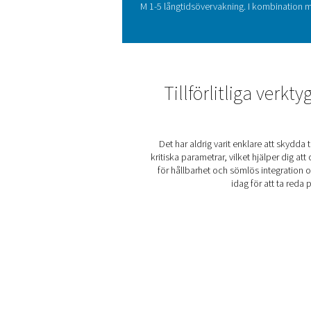
Förståelse
Diagramskrivare är v
energiförbrukning, flödesh
identifiera ineffektivit
ytterligare med avancer
portabel och möjliggör exa
Checkbox M 1-5 erbjuder av
medan ett uppladdningsbart 
flödesmätare, daggpunktsgi