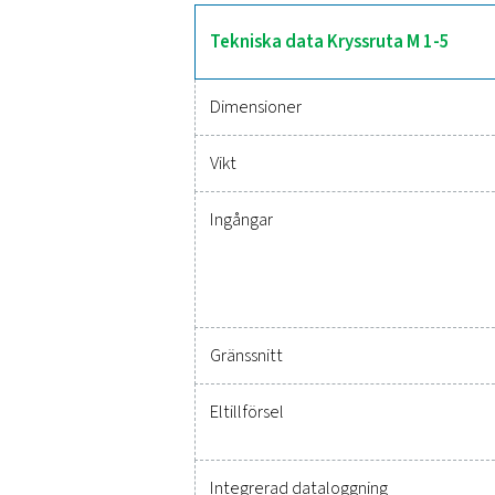
M 1-5 långtidsövervakning. 
Tillförlitl
Det har aldrig varit e
kritiska parametrar, vilk
för hållbarhet och söml
idag