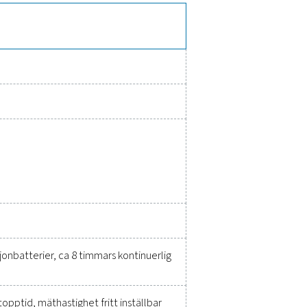
energikostnader, effektivitetsmått och flödesanalys, vilket gör
r olika tillämpningar.
a, förbättra effektiviteten och mi
rna
xakt prestanda. Högkvalitativ mätutrustning ger noggrann överva
itligheten och förhindra kostsamma problem. Dessa lösningar är ko
de beslut och hålla din verksamhet igång med topprestanda. Kont
 förbättra ditt systems kapacitet och driftsframgång.
ningsexperter