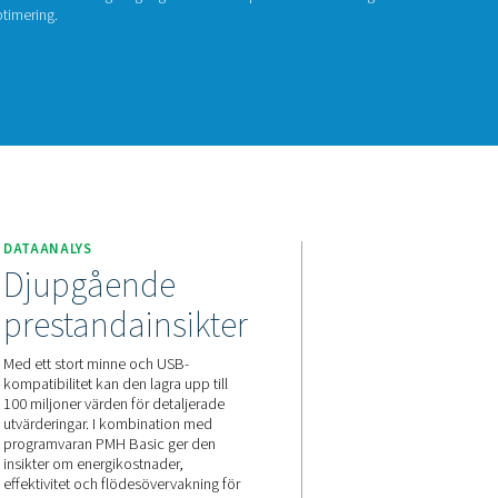
yssruta M 1-5
x M 1-5 mobila inspelare övervakar kompressorstationsdata och 
re från tredje part via Modbus RS 485 eller analoga ingångar. De 
djer dataspårning och systemoptimering.
akta oss för en offert!
DATAANALYS
Djupgående