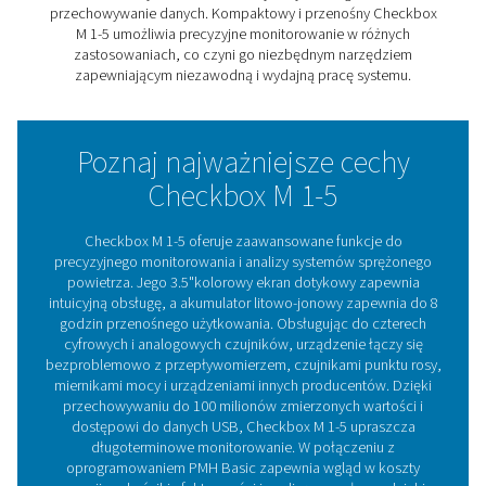
Dzięki możliwości podłączenia wielu czujników i
przechowywania obszernych danych, Checkbox M 1-5
obsługuje szczegółową analizę i długoterminowe
monitorowanie systemu. W połączeniu z oprogramow
PMH Basic zapewnia praktyczne informacje na temat 
energii i wydajności, pomagając firmom poprawić wyda
obniżyć koszty w kompaktowej, przenośnej konstrukcji
Zrozumienie rejestrator
danych: Klucz do optymaliz
wydajności systemu
Rejestratory wykresów są narzędziami do monitorow
rejestrowania wydajności systemu, powszechnie sto