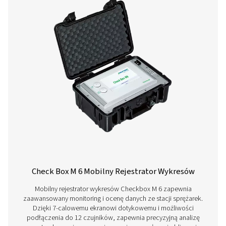
ładowania
Zintegrowany
100 milionów wartoś
rejestrator danych
pomiarowych czas
rozpoczęcia/zatrzym
dowolnie regulowan
szybkość pomiaru
2 dodatkowe wejścia
Do podłączenia czuj
czujników
ciśnienia, czujników
temperatury, amper
cęgowych, czujników
producentów o napię
20 ma 0 do 10 V, Pt10
Pt1000