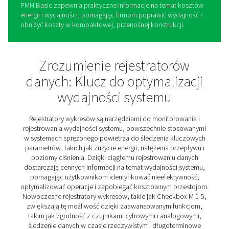
Checkbox M 1-5 Mobilne
Rejestratory Wykresów
Rejestratory mobilne Checkbox M 1-5 to praktyczny sp
monitorowania i analizy wydajności stacji sprężarek w 
rzeczywistym. Śledząc kluczowe parametry, takie jak z
energii, przepływy i wydajność, dostarczają cennych in
aby zoptymalizować operacje i zapobiec problemom.