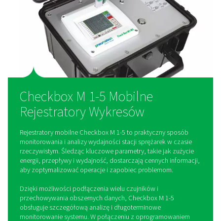
100 milionów wartości do szczegółowej oceny. W połączen
oprogramowaniem PMH Basic zapewnia wgląd w koszty ene
wydajność i monitorowanie przepływu w celu precyzyjnej op