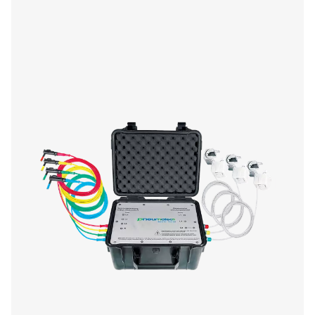
Mobilny rejestrator wykresów Checkbox M 6 zape
zaawansowany monitoring i ocenę danych ze stacji sp
Dzięki 7-calowemu ekranowi dotykowemu i możliw
podłączenia do 12 czujników, zapewnia precyzyjną 
zapotrzebowania na energie, pomiar przepływu i obl
wycieków. Mieści się w wytrzymałej obudowie IP 65, 
dane w czasie rzeczywistym, inteligentne raporty i zdal
umożliwiając niezawodny wgląd w wydajność i optyma
systemu.