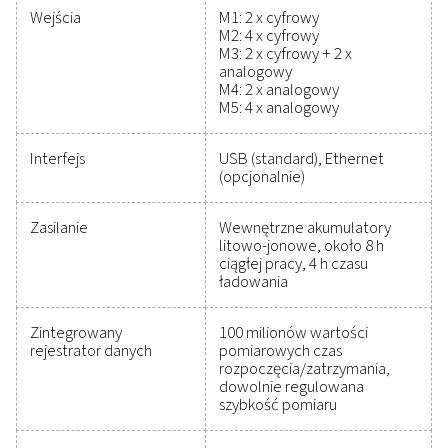
Niezawodne narzędzia d
śledzenia wydajności,
poprawy wydajności i
obniżenia kosztów
Ochrona układu sprężonego powietrza przy
jednoczesnym zapewnieniu precyzyjnej wydajności 
nie była łatwiejsza. Wysokiej jakości urządzeni
pomiarowe zapewniają dokładne monitorowan
krytycznych parametrów, pomagając w optymaliz
wydajności, utrzymaniu niezawodności i zapobieg
kosztownym problemom. Zaprojektowane z myśl
trwałości i bezproblemowej integracji, te rozwiąz
umożliwiają podejmowanie świadomych decyzji