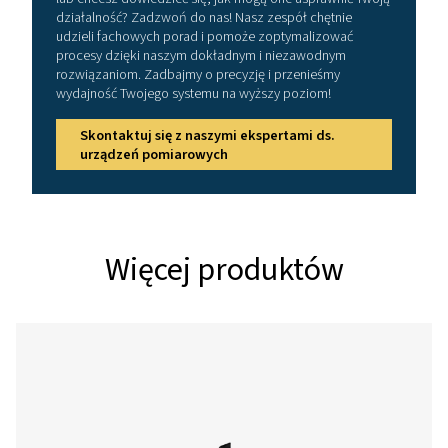
wys. x głęb.)
Waga
2.2 kg
Wejścia
M1: 2 x cyfrowy
M2: 4 x cyfrowy
M3: 2 x cyfrowy + 2 x
analogowy
M4: 2 x analogowy
M5: 4 x analogowy
Interfejs
USB (standard), Ethe
(opcjonalnie)
Zasilanie
Wewnętrzne akumul
litowo-jonowe, około
ciągłej pracy, 4 h cza