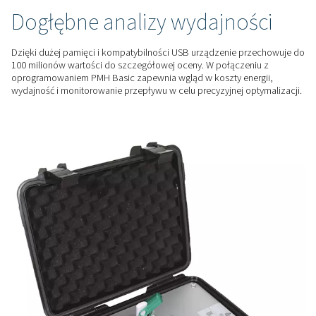
przenośny monitoring.
ELASTYCZNOŚĆ W ZAKRESIE INTEGRACJI
Kompleksowe opcje
wprowadzania danych
Mobilny rejestrator wykresów Checkbox M z łatwością łącz
czujników cyfrowych lub analogowych, w tym urządzeń inn
producentów, zapewniając kompatybilność między różnymi
aplikacjami.
ANALIZA DANYCH
Dogłębne analizy wydajno
Dzięki dużej pamięci i kompatybilności USB urządzenie p