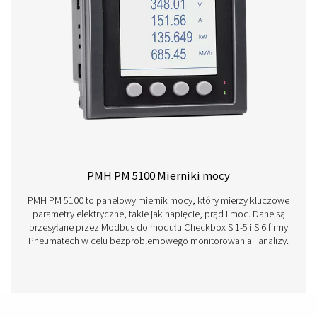
Seria Pneumatech Check Box S1-S5 zapewnia precy
monitorowanie systemów sprężonego powietrza z wyśw
3.5", transmisją danych USB i kompatybilnością czuj