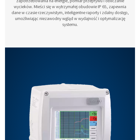
Funkcje I Korzyści
Opcje
Skontaktuj się z nami
Masz pytania dotyczące naszych urządzeń pomiar
lub chcesz dowiedzieć się, jak mogą one usprawnić
działalność? Zadzwoń do nas! Nasz zespół chętnie
udzieli fachowych porad i pomoże zoptymalizować
procesy dzięki naszym dokładnym i niezawodnym
rozwiązaniom. Zadbajmy o precyzję i przenieśmy