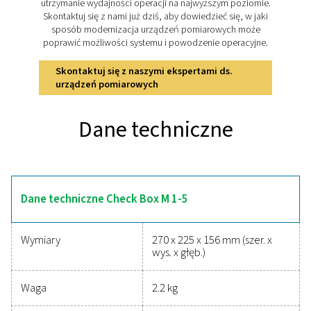
Checkbox M 1-5
Checkbox M 1-5 oferuje zaawansowane funkcje 
precyzyjnego monitorowania i analizy systemów spr
powietrza. Jego 3.5"kolorowy ekran dotykowy zap
intuicyjną obsługę, a akumulator litowo-jonowy zapew
godzin przenośnego użytkowania. Obsługując do cz
cyfrowych i analogowych czujników, urządzenie łąc
bezproblemowo z przepływomierzem, czujnikami punk
miernikami mocy i urządzeniami innych producentów.
przechowywaniu do 100 milionów zmierzonych wart
dostępowi do danych USB, Checkbox M 1-5 upras
długoterminowe monitorowanie. W połączeniu 
oprogramowaniem PMH Basic zapewnia wgląd w k
energii, wskaźniki efektywności i analizę przepływu, 
czemu jest uniwersalnym i niezawodnym rozwiązani
różnych zastosowań.