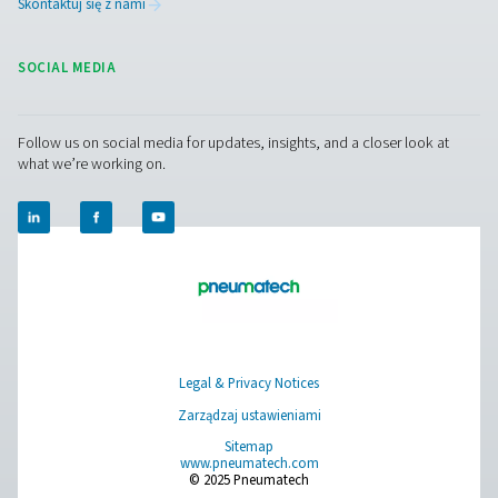
Mierniki mocy PMH PM 600
Mobilny miernik mocy PMH PM 600 mierzy napięcie, prą
zapewniając precyzyjne monitorowanie za pomocą tra
Modbus. Kompatybilny z Checkbox M 1-5 i M6, oferuje 
pracę z końcówkami magnetycznymi i odchylan
transformatorami.