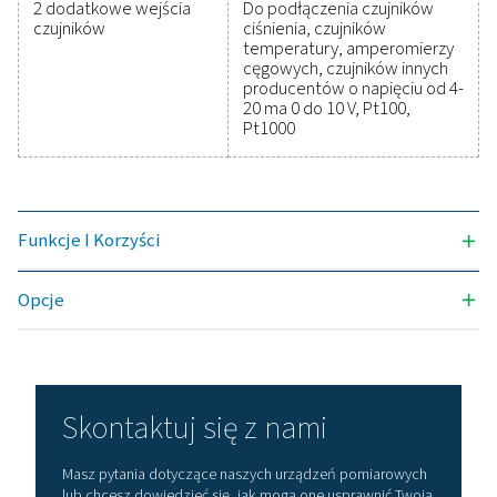
utrzymanie wydajności operacji na najwyższym poz
Skontaktuj się z nami już dziś, aby dowiedzieć się, w
sposób modernizacja urządzeń pomiarowych m
poprawić możliwości systemu i powodzenie operac
Skontaktuj się z naszymi ekspertami ds.
urządzeń pomiarowych
Dane techniczne
Dane techniczne Check Box M 1-5
Wymiary
270 x 225 x 156 mm (s