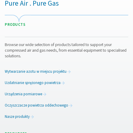
Pole wyboru S 18 Stacjonarne rejestratory 
Check Box S 18 to wszechstronny stacjonarny rejest
wykresów do monitorowania instalacji sprężonego pow
gazu. Dzięki 5-calowemu ekranowi dotykowemu, obsłu
czujników i zdalnemu dostępowi do danych zapewnia p
informacje i szczegółowe raportowanie w zastosow
przemysłowych.