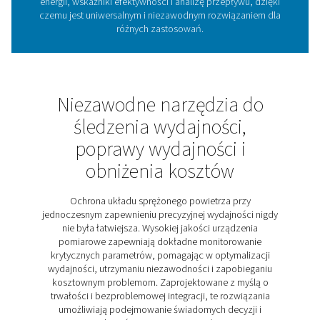
w systemach sprężonego powietrza do śledzenia klu
parametrów, takich jak zużycie energii, natężenia prz
poziomy ciśnienia. Dzięki ciągłemu rejestrowaniu d
dostarczają cennych informacji na temat wydajności 
pomagając użytkownikom identyfikować nieefektyw
optymalizować operacje i zapobiegać kosztownym prz
Nowoczesne rejestratory wykresów, takie jak Checkbo
zwiększają tę możliwość dzięki zaawansowanym fun
takim jak zgodność z czujnikami cyfrowymi i analog
śledzenie danych w czasie rzeczywistym i długoter
przechowywanie danych. Kompaktowy i przenośny C
M 1-5 umożliwia precyzyjne monitorowanie w róż
zastosowaniach, co czyni go niezbędnym narzęd
zapewniającym niezawodną i wydajną pracę syst
Poznaj najważniejsze cec