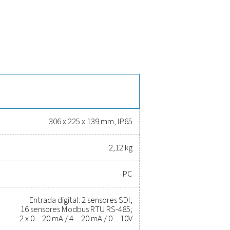
istema. Su pantalla táctil de 5 pulgadas proporciona visualizac
miento completo de parámetros como el flujo, la presión y el 
a con clasificación IP 65, el Checkbox S 18 está diseñado par
eñales analógicas y herramientas avanzadas de generación de inf
os sistemas de aire comprimido y gas.
miento del rendimiento, mejorar 
r los costes
so nunca ha sido tan fácil. Los equipos de medición de alta ca
zar la eficiencia, mantener la fiabilidad y evitar problemas cos
ten tomar decisiones informadas y mantener sus operaciones fu
r cómo la actualización de su equipo de medición puede mejor
éxito operativo.