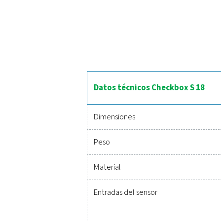
El registrador estacionario
en tiempo real, mientras
energía. Con acceso remo
industriales exigentes. 
Herramien
Proteger su sistema 
proporcionan un contr
Diseñadas para ofrecer 
al máximo rendimient