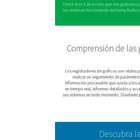
El registrador de gráficos 
aportar claridad y control a
supervisión en tiempo real 
optimizar el rendimiento del 
fiabilidad en todas las ope
Tanto si gestiona una única
industriales complejas, Ch
necesarias para mantener la
diseño fácil de usar garanti
capacidades de acceso remo
sistema, esté donde esté.
Con su capacidad para adap
Check Box S 18 es más que 
sus sistemas funcionando de