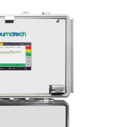
desde cualqui
lugar
olor de 5
n clara, el
s datos
Con la aplicación S4C-FS, pue
 lo que
acceder a las mediciones en 
iones
real de diferentes sensores a t
su smartphone.