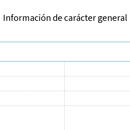
 Checkbox S 18 ofrece una supervisión precisa y eficiente del s
 que la compatibilidad con hasta 20 sensores permite un segui
to a través de un servidor web integrado y una carcasa durader
Las características adicionales, incluido un totalizador para s
convierten en una solución versátil para optimizar l
tas fiables para hacer un segui
eficiencia y reduci
de aire comprimido a la vez que garantiza un rendimiento preci
ol preciso de los parámetros críticos, lo que le ayuda a optimi
durabilidad e integración perfecta, estas soluciones le permi
o. Póngase en contacto con nosotros hoy mismo para descubri
capacidades de su sistema y el 