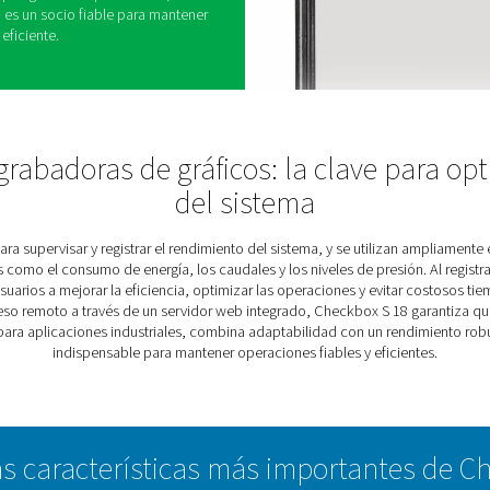
estacionario Check Box S 18 está diseñado para
 sus sistemas de aire comprimido y gas. Al ofrecer
e informes detallados, permite a las empresas
sistema, reducir las ineficiencias y garantizar la
raciones.
 instalación como si supervisa configuraciones
eckbox S 18 proporciona las herramientas
 eficiencia y tomar decisiones proactivas. Su
za la accesibilidad para todos, mientras que las
to significan que siempre estará conectado a su
tarse a una amplia gama de aplicaciones, la
una grabadora, es un socio fiable para mantener
 forma fluida y eficiente.