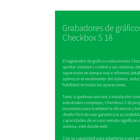
La Check Box S 18 se c
18 sensores, realizand
seguimiento de paráme
como el flujo, la presi
de energía para propor
visión completa del re
sistema.
Grabadores de
Checkbox S 1