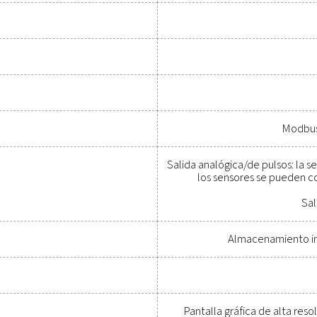
Póngase en contacto con nuestros especia
Información de car
box S 18