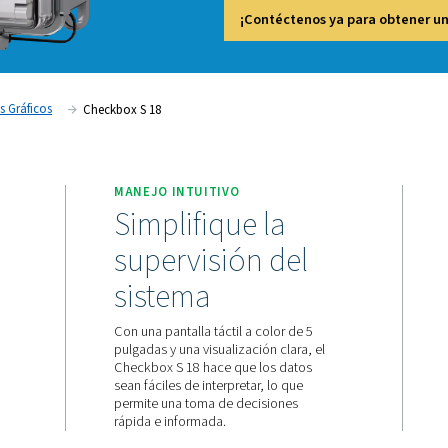
de aire
sensore
aplicaci
¡Con
Registradores Gráficos
Checkbox S 18
MANEJO INTUITIVO
varios
Simplifique 
s
supervisión