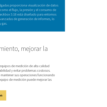
a clave para optimizar el rendim
ma
istema, y se utilizan ampliamente en sistemas de aire comprimido
s niveles de presión. Al registrar datos continuamente, propo
eraciones y evitar costosos tiempos de inactividad. Al ofrecer 
rado, Checkbox S 18 garantiza que los usuarios permanezcan c
lidad con un rendimiento robusto, lo que lo convierte en una
s fiables y eficientes.
mportantes de Checkbox S 18