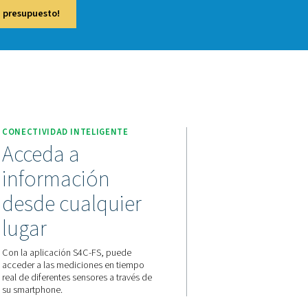
 comprimido y gas. Con una pantalla táctil de 5 pulgadas, comp
s y acceso remoto a los datos, ofrece información precisa e i
ones industriales.
téctenos ya para obtener un presupuesto!
CONECTIVIDAD INTELIGENT
la
Acceda a
 del
información