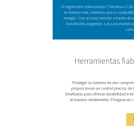
Comprensión 
Los registradores de gráfi
realizar un seguimien
información procesable que
en tiempo real, informes 
sus sistemas en todo momen
Des