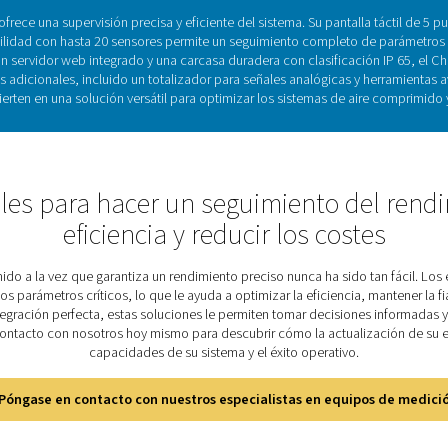
de las grabadoras de gráficos: l
del siste
cos son vitales para supervisar y registrar el rendimiento del s
to de parámetros como el consumo de energía, los caudales y lo
 ayuda a los usuarios a mejorar la eficiencia, optimizar las op
detallados y acceso remoto a través de un servidor web integ
to. Diseñado para aplicaciones industriales, combina adaptabi
indispensable para mantener operacione
cubra las características más i