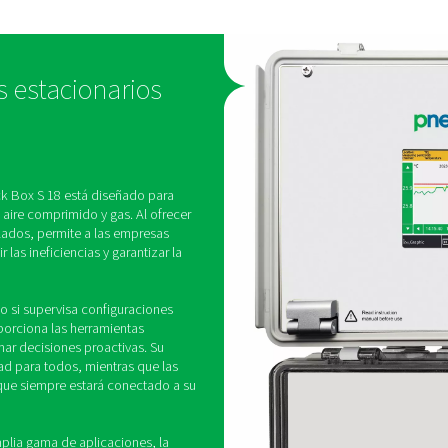
sistema
onecta a hasta
o un
tros clave
Con una pantalla táctil a c
ón y el consumo
pulgadas y una visualizació
cionar una
Checkbox S 18 hace que lo
ndimiento del
sean fáciles de interpretar,
permite una toma de decis
rápida e informada.
 gráficos estacionarios
8