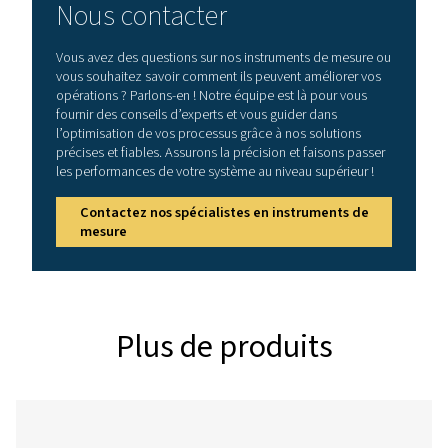
Améliorez votre flux de trav
avec notre application mob
Profitez d’une gestion des capteurs plus rapide, plus f
plus précise, directement depuis votre appareil mo
L’application de maintenance S4C-FS permet aux techn
maintenance de visualiser instantanément les données
réel des capteurs telles que le débit, la vitesse, la press
température, tout en offrant un contrôle total pour ajus
paramètres critiques, y compris les unités, les condit
référence, les compteurs et les sorties. Grâce à la conn
Bluetooth Low Energy (BLE) fiable, vous pouvez config
capteurs sans effort et augmenter votre efficacité sur le 