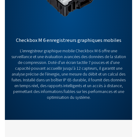
PNEUMATECH ANAL
SOFTWARE
Pneumatech anal
software
126 MB
EXE
Nous contacter
Vous avez des questions sur nos instruments de mes
vous souhaitez savoir comment ils peuvent améliorer