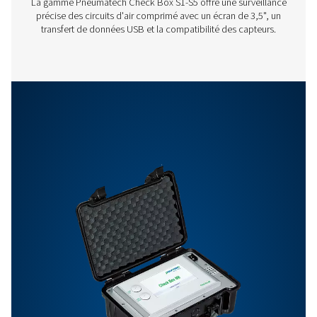
surveiller facilement les paramètres de votre appar
PNEUMATECH
CONFIGURATION S
Pneumatech
configuration so
112 MB
EXE
Le logiciel d’analyse Pneumatech vous permet de visu
d’examiner et d’analyser facilement les données colle
partir des capteurs installés. Téléchargez le logiciel pou
des informations sur les performances du système et o
vos processus d’air comprimé.