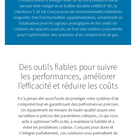
optimiser les performance
système
Les enregistreurs graphiques sont essentiels pour surve
enregistrer les performances du système, largement util
les systèmes d’air comprimé et de gaz pour suivre
paramètres tels que la consommation d’énergie, les débi
niveaux de pression. En enregistrant les données en cont
fournissent des informations exploitables qui aiden
utilisateurs à améliorer l’efficacité, à optimiser les opér
à éviter les temps d’arrêt coûteux. Offrant une surveil
temps réel, des rapports détaillés et un accès à distanc
serveur Web intégré, la Checkbox S 18 garantit que
utilisateurs restent connectés à leurs systèmes à tout
Conçu pour les applications industrielles, il allie adapta
performances robustes, ce qui en fait un outil indisp
pour maintenir des opérations fiables et efficace