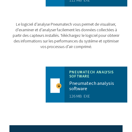
fonctionnement
Température
d'entreposage
CHECKBOX S18 PR
BROCHURE
Checkbox S18 pr
brochure
3 MB
PDF
Caractéristiques Et Avantages