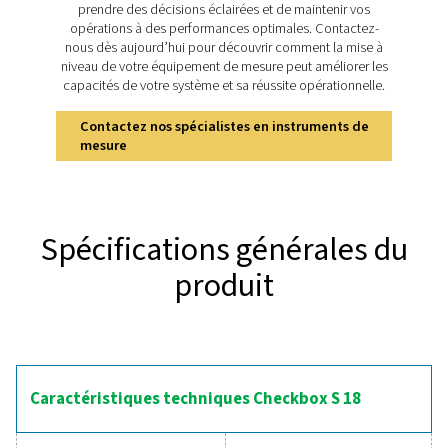
Découvrez les principale
caractéristiques de la Chec
S 18
L’enregistreur stationnaire Checkbox S 18 offre une sur
précise et efficace du système. Son écran tactile de 5
offre une visualisation des données en temps réel, tand
prise en charge de 20 capteurs maximum permet un 
complet des paramètres tels que le débit, la pression
consommation d’énergie. Avec un accès à distance 
serveur Web intégré et un boîtier durable certifié IP 6
Checkbox S 18 est conçue pour les environnements ind
exigeants. Des fonctionnalités supplémentaires, nota
totalisateur pour les signaux analogiques et des outi