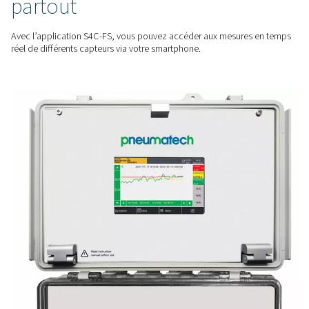
CONTRÔLE INTUITIF
Simplifiez la surveillance d
système
Dotée d’un écran tactile couleur de 5 pouces et d’une visual
claire, la Checkbox S 18 facilite l’interprétation des données
permet une prise de décision rapide et éclairée.
CONNECTIVITÉ INTELLIGENTE
Accédez à des information
partout
Avec l’application S4C-FS, vous pouvez accéder aux mesur
réel de différents capteurs via votre smartphone.