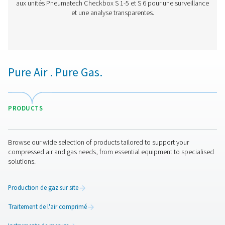
surveillance et une évaluation avancées des données de 
de compression. Doté d'un écran tactile 7 pouces et
capacité pouvant accueillir jusqu'à 12 capteurs, il gara
analyse précise de l'énergie, une mesure du débit et un 
fuites. Installé dans un boîtier IP 65 durable, il fournit d
en temps réel, des rapports intelligents et un accès à d
permettant des informations fiables sur les performanc
optimisation du système.