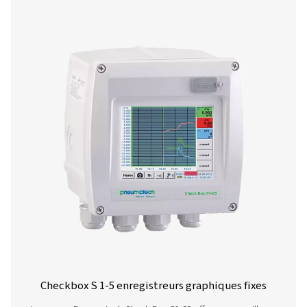
Téléchargez l’application dès aujourd’hui et faites pass
flux de travail de service au niveau supérieur !
Android
IOS
Logiciel de configuratio
d’analyse
Le logiciel de configuration Pneumatech permet 
configuration rapide et intuitive de nos capteurs
Téléchargez la dernière version pour configurer, ajus