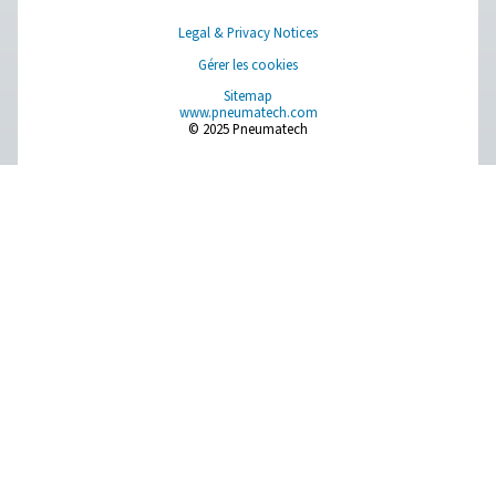
PMH PM 600 Compteurs de courant
Le compteur mobile de courant PMH PM 600 mesure la te
courant et la puissance, garantissant une surveillance pr
la transmission Modbus. Compatible avec Checkbox M 1-5
offre un fonctionnement sûr avec des boucles ampèremé