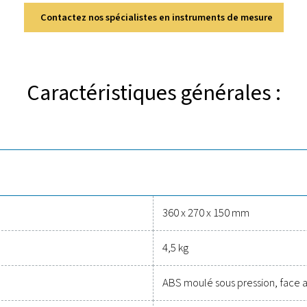
écouvrez les principales caract
a surveillance et l'analyse des circuits d'air comprimé avec un
n enregistreur de données stocke des mesures étendues, offran
 et à des rapports détaillés, il calcule des indicateurs clés tels
performances fiables dans les enviro
ables pour suivre les performances
coûts
acile de protéger votre système d’air comprimé tout en garanti