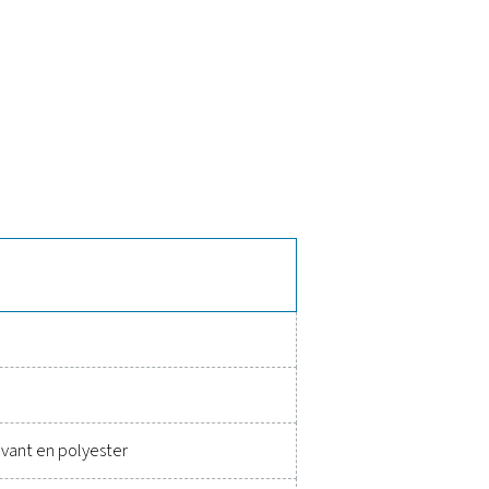
éristiques du Checkbox M 6
 écran tactile 7 pouces pour les données en temps réel et la pri
t un transfert USB facile ou un accès Web à distance. Grâce à
 que les coûts énergétiques, le tout dans un boîtier IP 65 durable
nnements industriels.
, améliorer l’efficacité et réduir
ssant des performances précises. Un équipement de mesure de hau