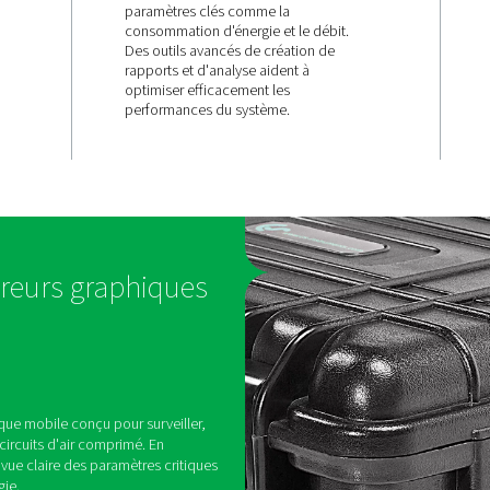
ce et
Information
ement
complètes e
précises
otée d'un écran
Avec une connectivité pour
 de 7 pouces, ce
capteurs maximum, le Che
nement et la
fournit une surveillance pr
ées en temps
paramètres clés comme la
s à tous les
consommation d'énergie et 
Des outils avancés de créa
rapports et d'analyse aiden
optimiser efficacement les
performances du système.