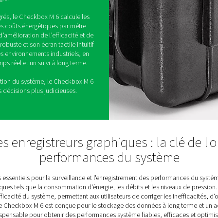
enregistreurs graphiques
gistreur graphique mobile conçu pour surveiller,
erformances des circuits d'air comprimé. En
rs, il offre une vue claire des paramètres critiques
sommation d'énergie.
énergétique intégrés, le Checkbox M 6 calcule les
ance, tels que les coûts énergétiques par mètre
nt les domaines d’amélioration de l’efficacité et de