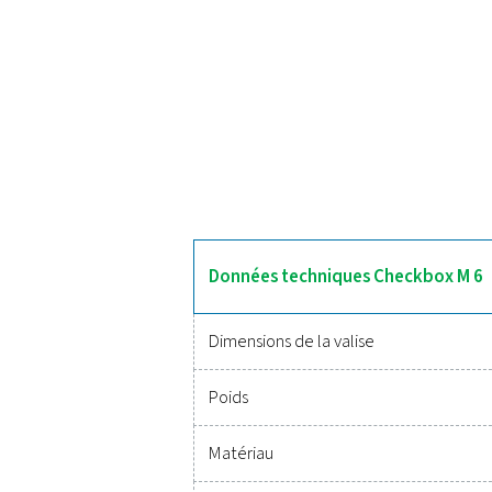
D
Le Checkbox M 6 simplifie l
de 12 capteurs maximum. So
énergétique intelligente
Des outils fi
Il n’a jamais été aussi f