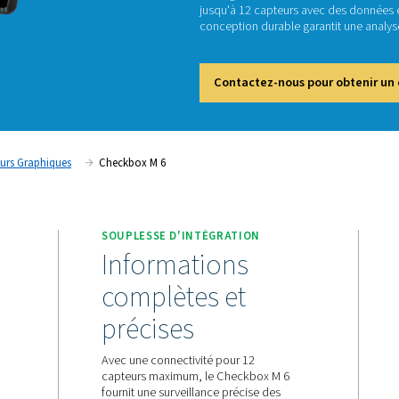
Ch
L'enreg
jusqu'à
concept
Cont
re
Enregistreurs Graphiques
Checkbox M 6
IALE
SOUPLESSE D'INTÉGRAT