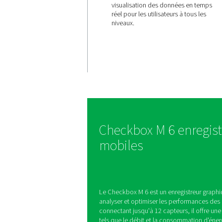
Surveillan
fonctionn
simplifiés
Le Checkbox M 6 est d
tactile couleur intuitif
qui facilite le fonction
visualisation des donn
réel pour les utilisateur
niveaux.