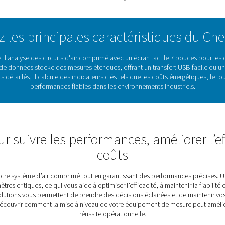
ier métallique robuste et son écran tactile intuitif
tilisation dans les environnements industriels, en
s données en temps réel et un suivi à long terme.
lance et l'optimisation du système, le Checkbox M 6
mations pour des décisions plus judicieuses.
ation des enregistreurs graphique
performances du
 sont des outils essentiels pour la surveillance et l'enregistr
aramètres critiques tels que la consommation d'énergie, les déb
écieuses sur l'efficacité du système, permettant aux utilisateurs 
e et conviviale, le Checkbox M 6 est conçue pour le stockage de
indispensable pour obtenir des performances systèm