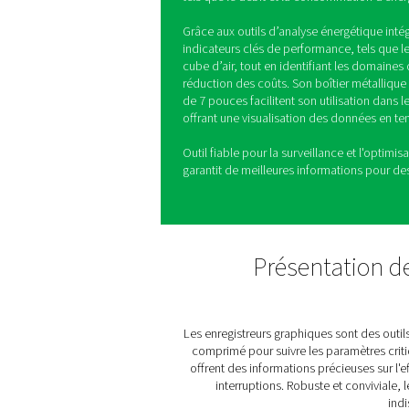
Checkbox M 6 
mobiles
Le Checkbox M 6 est un enre
analyser et optimiser les p
connectant jusqu'à 12 capteu
tels que le débit et la con
Grâce aux outils d’analyse 
indicateurs clés de perform
cube d’air, tout en identifia