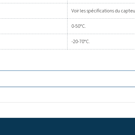
360 
4,5 k
ABS 
4/8/
libr
poin
numé
capt
ampè
mA, 
du capteur
24 V