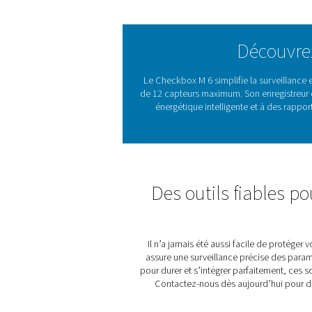
réduction des coûts. Son boît
de 7 pouces facilitent son u
offrant une visualisation de
Outil fiable pour la surveil
garantit de meilleures infor
Présent
Les enregistreurs graphiques
comprimé pour suivre les p
offrent des informations pr
interruptions. Robust