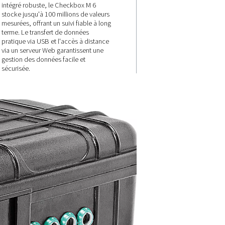
s
Stockage et
t
accessibilité
fiables des
données
 12
ckbox M 6
écise des
Équipé d'un enregistreur de d
intégré robuste, le Checkbox 
le débit.
stocke jusqu'à 100 millions de 
tion de
mesurées, offrant un suivi fiabl
t à
terme. Le transfert de données
pratique via USB et l'accès à d
via un serveur Web garantissen
gestion des données facile et
sécurisée.