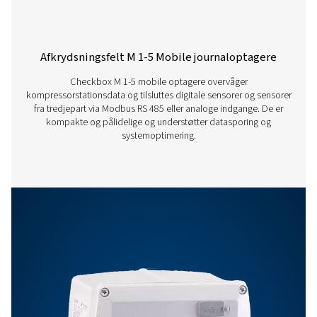
Nøjagtighed
Se sensorspecifik
Driftstemperaturer
0-50 °C
Opbevaringstemperatur
-20-70 °C
Funktioner Og Fordele
Ekstraudstyr