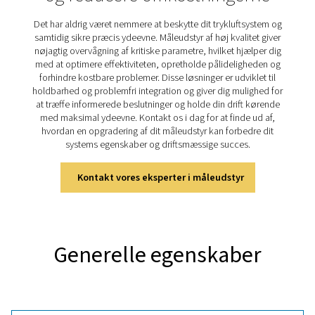
registrering af systemydeevne, der i vid udstrækning an
trykluftsystemer til at spore kritiske parametre s
energiforbrug, flowhastigheder og trykniveauer. Ved lø
logge data giver de værdifuld indsigt i systemets effekti
brugerne kan håndtere ineffektivitet, optimere drift
minimere nedetid. Den robuste, men brugervenlige Ch
6 er designet til langtidslagring af data og nem adgang,
gør den til en uundværlig løsning til at opnå pålidelig, ef
optimeret systemydeevne.
Oplev de vigtigste funktione
Checkbox M 6
Checkbox M 6 forenkler overvågning og analyse 
trykluftsystemer med en 7" berøringsskærm til realtid
understøttelse af op til 12 sensorer. Dens datalogger