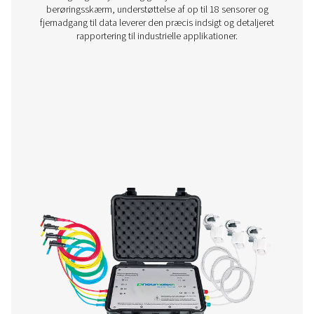
Afkrydsningsfelt M 1-5 Mobile journalopt
Checkbox M 1-5 mobile optagere overvåger
kompressorstationsdata og tilsluttes digitale sensorer o
fra tredjepart via Modbus RS 485 eller analoge indgang
kompakte og pålidelige og understøtter dataspori
systemoptimering.