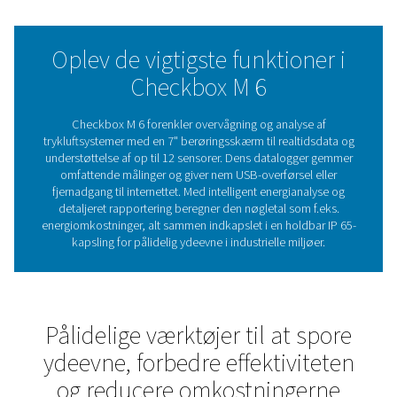
kubikmeter luft, samtidig med at den identificerer områd
kan forbedre effektiviteten og reducere omkostningerne
robuste metalkabinet og den intuitive 7-tommers
berøringsskærm gør den nem at betjene i industrielle mi
tilbyder datavisualisering i realtid og langsigtet sporing.
Checkbox M 6 er et pålideligt værktøj til overvågning og
optimering af systemet og sikrer bedre indsigt til smarte
beslutninger.
Forståelse af diagramoptag
Nøglen til optimering af
systemets ydeevne
Diagramoptagere er vigtige værktøjer til overvågni