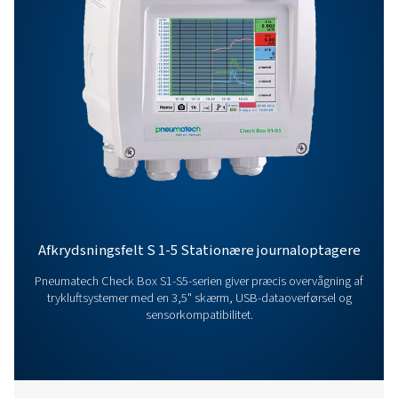
Kontakt os
Har du spørgsmål om vores måleudstyr, eller vil du v
mere om, hvordan det kan forbedre din drift? Kontakt
dag! Vores team er her for at give ekspertrådgivning 
vejlede dig i optimering af dine processer med vores
nøjagtige og pålidelige løsninger. Lad os sikre præci
og løfte dit systems ydeevne til næste niveau!
Kontakt vores eksperter i måleudstyr