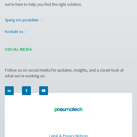
PMH PM 600 effektmålere
Den mobile effektmåler PMH PM 600 måler spænding, 
effekt og sikrer præcis overvågning med Modbus-transmi
er kompatibel med Checkbox M 1-5 og M6 og tilbyder sik
med magnetiske spidser og hængslede transforme