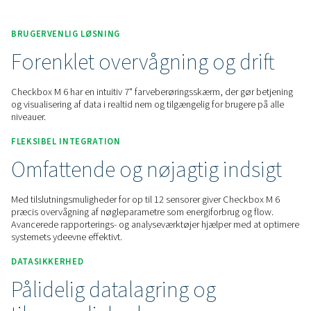
Kontakt os for at få et tilbud.
Home
Måleudstyr
Journaloptagere
Afkrydsnings
BRUGERVENLIG LØSNING
Forenklet overvågning og dr
Checkbox M 6 har en intuitiv 7" farveberøringsskærm, der gø
og visualisering af data i realtid nem og tilgængelig for bruge
niveauer.