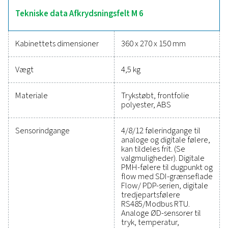
omfattende målinger og giver nem USB-overførsel e
fjernadgang til internettet. Med intelligent energianal
detaljeret rapportering beregner den nøgletal som f
energiomkostninger, alt sammen indkapslet i en holdba
kapsling for pålidelig ydeevne i industrielle miljøe
Pålidelige værktøjer til at s
ydeevne, forbedre effektivit
og reducere omkostninge
Det har aldrig været nemmere at beskytte dit tryklufts
samtidig sikre præcis ydeevne. Måleudstyr af høj kvalit
nøjagtig overvågning af kritiske parametre, hvilket hjæ