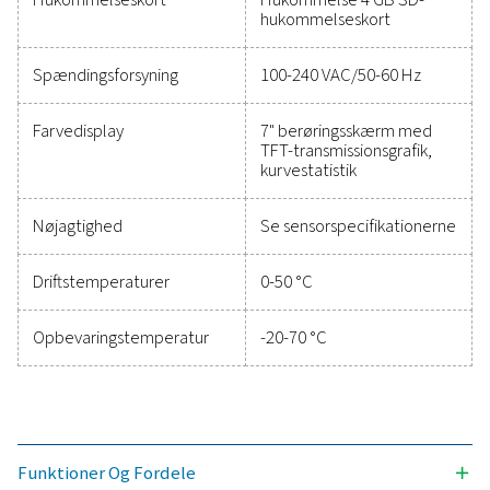
Tekniske data Afkrydsningsfelt M 6
Kabinettets dimensioner
360 x 270 x 150 m
Vægt
4,5 kg
Materiale
Trykstøbt, frontfo
polyester, ABS
Sensorindgange
4/8/12 følerindgan
analoge og digital
kan tildeles frit. (S
valgmuligheder). D
PMH-følere til du
flow med SDI-græ