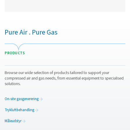
Afkrydsningsfelt S 18 Stationære journalop
Check Box S 18 er en alsidig stationær diagramskrive
overvågning af trykluft- og gassystemer. Med en 5-t