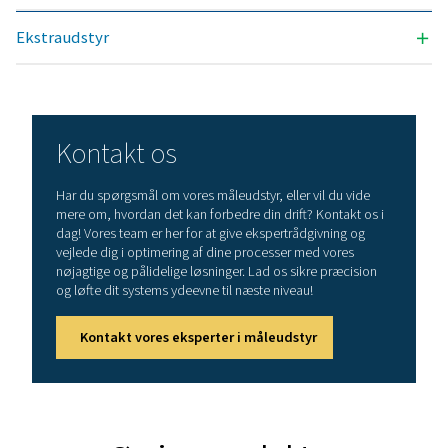
Flow/ PDP-serien, 
tredjepartsfølere
RS485/Modbus RT
Analoge ØD-sensor
tryk, temperatur,
klemmeamperem
forkonfigureret. 
følere fra tredjep
mA, 0-1/10/30 V, p
100/Pt 1000, KTY, 
Spændingsforsyning til
24 VDC, maks. 130
sensor
sensor, integreret
strømforsyning, m
VDC, 25 W. Ved ve
8/12 sensorindgan
integrerede
strømforsyninger, 
maks. 24 VDC, 25 