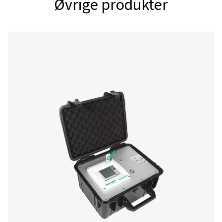
Grænseflader
USB-stik, Ethernet
Modbus RTU / TCP
andre bussysteme
forespørgsel, web
som ekstraudstyr,
modul
Hukommelseskort
Hukommelse 4 GB
hukommelseskort
Spændingsforsyning
100-240 VAC/50-6
Farvedisplay
7" berøringsskær
TFT-transmissionsg
kurvestatistik