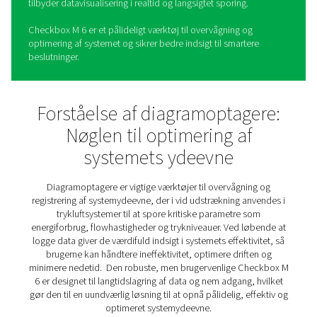
Afkrydsningsfelt M 6 Mobile
journaloptagere
Checkbox M 6 er en mobil diagramoptager, der er designe
overvåge, analysere og optimere ydeevnen i trykluftsyst
Den kan tilsluttes op til 12 sensorer og giver et klart over
kritiske parametre som flow og energiforbrug.
Med indbyggede energianalyseværktøjer beregner Che
6 nøgletal for ydeevne, såsom energiomkostninger pr.