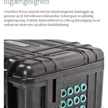
FLEKSIBEL INTEGRATION
Omfattende og nøjagtig ind
Med tilslutningsmuligheder for op til 12 sensorer giver Chec
præcis overvågning af nøgleparametre som energiforbrug og
Avancerede rapporterings- og analyseværktøjer hjælper me
systemets ydeevne effektivt.
DATASIKKERHED
Pålidelig datalagring og
tilgængelighed
Checkbox M 6 er udstyret med en robust integreret datalogg
gemmer op til 100 millioner måleværdier, hvilket giver en pål
langtidssporing. Praktisk dataoverførsel via USB og fjernadg