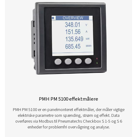
Afkrydsningsfelt S 1-5 Stationære journalo
Pneumatech Check Box S1-S5-serien giver præcis overv
trykluftsystemer med en 3,5" skærm, USB-dataoverfø
sensorkompatibilitet.