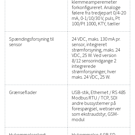
med at optimere effektiviteten, opretholde pålideligh
forhindre kostbare problemer. Disse løsninger er udvik
holdbarhed og problemfri integration og giver dig muli
at træffe informerede beslutninger og holde din drift 
med maksimal ydeevne. Kontakt os i dag for at finde 
hvordan en opgradering af dit måleudstyr kan forbed
systems egenskaber og driftsmæssige succes.
Kontakt vores eksperter i måleudstyr
Generelle egenskabe