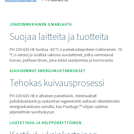
järjestelmä tarjoaa luotettavan suorituskyvyn ja yksinkertais
Pyydä tarjous
Koti
Paineilman Käsittely
Paineilmakuivaimet
Adsorptiokuivaimet
PH 230-635 HE
JOHDONMUKAINEN ILMANLAATU
Suojaa laitteita ja tuotteit
PH 230-635 HE tuottaa -40 °C:n painekastepisteen (valinn