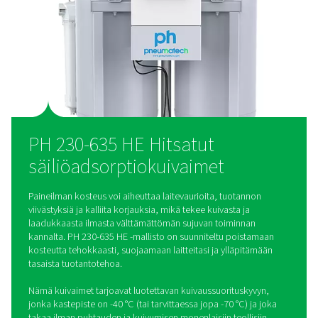
valmiiksi asennettujen suodattimien ansiosta PH 230-635 
valikoima takaa ongelmattoman suorituskyvyn, kun taas int
ohjaimet ja etävalvonta tekevät toiminnasta helppoa.