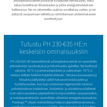
tasaista tuotantotehoa.
Nämä kuivaimet tarjoavat luotettavan kuivaussuoritusky
jonka kastepiste on -40 °C (tai tarvittaessa jopa -70 °C) j
takaa ilman puhtauden ja kuivumisen monenlaisiin teolli
käyttötarkoituksiin. Ne on rakennettu kestämään, ja niis
vahvat materiaalit ja huolellisesti valitut komponentit, k
vakiosuodattimet estävät epäpuhtauksien pääsyn järjes
Sisäänrakennetuilla energiaa säästävillä ominaisuuksilla 
älykkäillä ohjaimilla, jotka pitävät kaiken sujuvana, PH 
HE -kuivaimet tarjoavat mielenrauhaa ja pitkän aikavälin
kustannussäästöjä, kaikki tilaa säästävässä, helposti
asennettavassa muodossa.