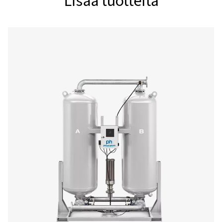
PH 230 HE
385
PH 320 HE
540
PH 390 HE
666
PH 530 HE
900
PH 635 HE
1080