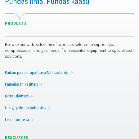
PB 210-635 HE -puhallin- ja
nollahuuhteluadsorptiokuivaimet
PB 210-635 HE -adsorptiokuivaimet tarjoavat poikkeuk
energiatehokkuutta ja alhaiset elinkaarikustannukset. N
täydellisesti asiakkaille, jotka vaativat korkeaa ilman p
Innovatiivisen nollahuuhtelutekniikan ansiosta nämä k
poistavat tarpeettoman ilmahäviön, vähentävät kustann
tarjoavat tasaista ja luotettavaa suorituskykyä.