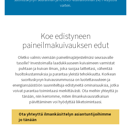
Adsorptiokuivainteknolog
Paineilma sisältää luonnollisesti kosteutta, mikä voi 
korroosioon, laitevikoihin ja tuotteen saastumise
Adsorptiokuivaimet poistavat tämän kosteuden käytt
kuivausainetta, jolloin kastepisteet ovat niinkin alhais
-40°C tai jopa -70°C. Tämä on elintärkeää teollisuuden
teollisuuden, elintarvikkeiden jalostuksen ja elektroniik
puhdas, kuiva ilma on kriittinen. PH 230-635 HE -lämp
adsorptiokuivaimet poistavat kosteuden tehokkaasti
takaa luotettavan ilmanlaadun ja pitää energiankulu
hallinnassa. Ne on rakennettu vaativia sovelluksia varte
auttavat suojaamaan laitteita ja varmistamaan yhden
suorituskyvyn.