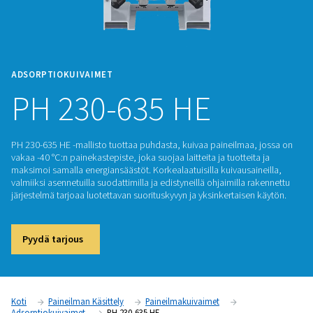
ADSORPTIOKUIVAIMET
PH 230-635 HE
PH 230-635 HE -mallisto tuottaa puhdasta, kuivaa paineilma
vakaa -40 °C:n painekastepiste, joka suojaa laitteita ja tuotte
maksimoi samalla energiansäästöt. Korkealaatuisilla kuivausa
valmiiksi asennetuilla suodattimilla ja edistyneillä ohjaimilla