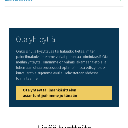
385 - 1080
MAX. SISÄÄNTULON LÄMPÖTILA (°C)
50
Malli
Nimellinen virtaus
kuivaimen syö
3
(m
/h)