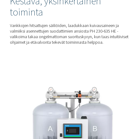
°C:n versio) ja sisältää vakiona suodattimet, jotka varmist
kuivan, puhtaan ilman, joka estää saastumista ja korroosi
ALHAISEMMAT ENERGIAKUSTANNUKSET
Tehokas kuivausprosessi
PH 230-635 HE:n alhainen painehäviö, minimaaliset
puhdistushäviöt ja vastavirran regenerointi auttavat väh
energiankulutusta samalla, kun Purelogic™-ohjain optimo
järjestelmän suorituskyvyn.
LUOTETTAVA JA HELPPOKÄYTTÖINEN
Kestävä, yksinkertainen
toiminta
Vankkojen hitsattujen säiliöiden, laadukkaan kuivausaine