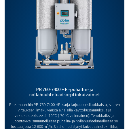
Ota yhteyttä
Onko sinulla kysyttävää tai haluatko tietää, miten
paineilmakuivaimemme voivat parantaa toimintaasi?
meihin yhteyttä! Tiimimme on valmis jakamaan tietoja
tukemaan sinua prosessiesi optimoinnissa edistynei
kuivausratkaisujemme avulla. Tehostetaan yhdessä
toimintaanne!
Ota yhteyttä ilmankäsittelyn
asiantuntijoihimme jo tänään