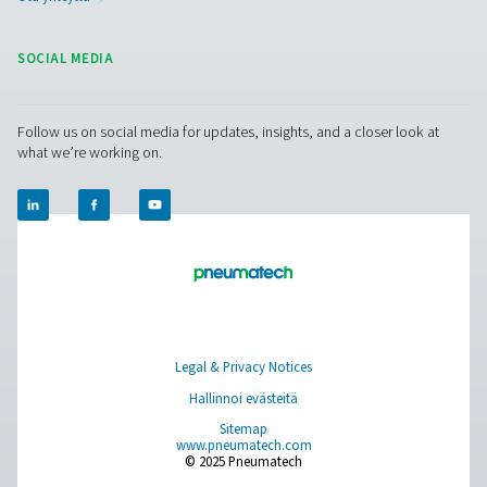
PH 90-690 HE -painepuristettu profiili, läm
adsorptiokuivaimet
Pneumatechin PH 90-690 HE -adsorptiokuivain tarjoaa mu
rakenteellisen kuivausaineensa ansiosta ennennäkemätt
ja alhaisimmat käyttökustannukset. Se on markkinoiden
kuivain, jonka ilmavirtaus on optimaalinen ja tasainen ja
pieni.