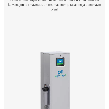
PB 760-7400 HE -puhallin- ja
nollahuuhteluadsorptiokuivaimet
Pneumatechin PB 760-7400 HE -sarja tarjoaa ensiluokkais
virtauksen ilmakuivausta alhaisilla käyttökustannuksi
vakiokastepisteellä -40 °C (-70 °C valinnainen). Tehokk
luotettaviksi suunnitelluissa puhallin- ja nollahuuhteluma
tuottaa jopa 12 600 m³/h. Siinä on edistynyt kuivausaine
alhainen painehäviö ja energiaa säästävät säätimet va
sovelluksiin.