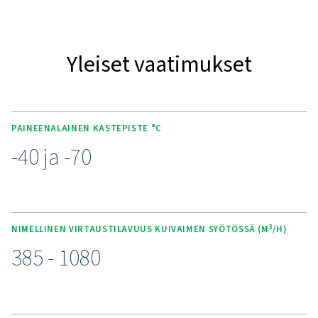
Tutustu PH 230-635 HE:
keskeisiin ominaisuuksii
PH 230-635 HE lämmöttömät adsorptiokuivaimet on suu
pitkäaikaista suorituskykyä ja tehokkuutta ajatellen. Ne 
vakiona -40 °C:n painekastepisteen ja valinnaisen -7
version erittäin herkkiin käyttökohteisiin. Tehokas kuiva
hitsatut päällystetyt säiliöt takaavat kestävyyden 
luotettavuuden, kun taas vastavirran regenerointi mi
puhdistusilman kulutuksen. Sisääntulo- ja ulostulosuo
ovat vakiovarusteina järjestelmän komponenttien suoja
ja matalapainehäviön suunnittelu vähentää energiakust
Purelogic™-ohjain mahdollistaa helpon järjestelmäval
suorituskyvyn seurannan ja ICONS -etävalvonnan 24/7-
varten.