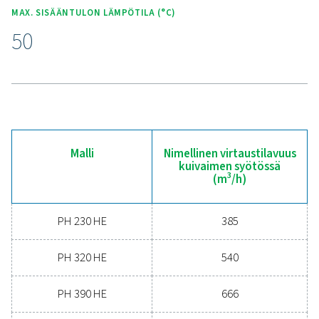
Koe edistyneen
paineilmakuivauksen ed
Oletko valmis viemään paineilmajärjestelmäsi seuraa
tasolle? Investoimalla laadukkaaseen kuivaimeen var
puhtaan ja kuivan ilman, joka suojaa laitteitasi, väh
huoltokustannuksia ja parantaa yleistä tehokkuutta. 
suorituskyvyn kuivausrummussa on luotettavuutee
energiansäästöön suunniteltuja edistyneitä ominaisuuks
voivat parantaa toimintaasi merkittävästi. Ota meihin yh
tänään, niin kerromme, miten ilmankuivausratkai
päivittäminen voi hyödyttää liiketoimintaasi.
Ota yhteyttä ilmankäsittelyn asiantuntijoih
jo tänään