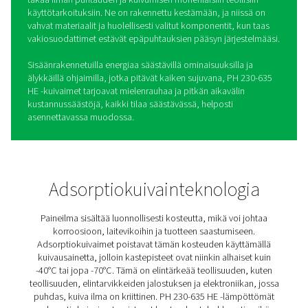
PH 230-635 HE Hitsatut
säiliöadsorptiokuivaimet
Paineilman kosteus voi aiheuttaa laitevaurioita, tuotann
viivästyksiä ja kalliita korjauksia, mikä tekee kuivasta ja
laadukkaasta ilmasta välttämättömän sujuvan toiminna
kannalta. PH 230-635 HE -mallisto on suunniteltu poist
kosteutta tehokkaasti, suojaamaan laitteitasi ja ylläpit