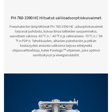
PH 230-635 HE PR
BROCHURE
PH 230-635 HE p
brochure
662 KB
PDF
Ominaisuudet Ja Edut
Yleiset Vaatimukset
Lisävarusteet