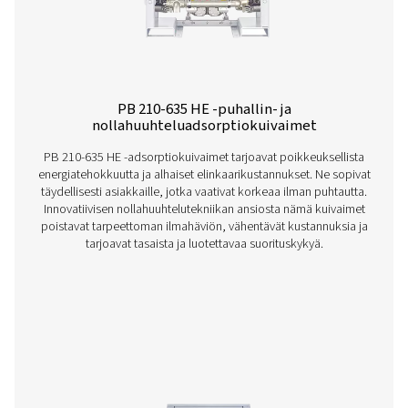
PH 760-3390 HE Hitsatut säiliöadsorptioku
Pneumatechin lämpöttömät PH 760-3390 HE -adsorptio
tarjoavat puhdasta, kuivaa ilmaa laitteiden suojaami
saavuttaen vakiona -40 °C:n / -40 °F:n ja valinnaisena -70 
°F:n PDP:n. Tehokkuuden, alhaisen painehäviön ja p
kestävyyden ansiosta valikoima tarjoaa edistynei
ohjausvaihtoehtoja, kuten Purelogic™-ohjaimen, joka 
suorituskyvyn ja energiansäästöt.