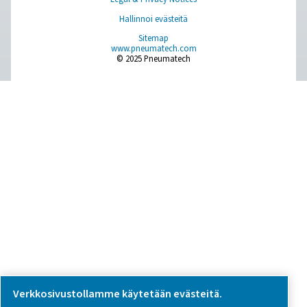
we're here to help you find the right solution.
Tuotekysely
Ota yhteyttä
SOCIAL MEDIA
Follow us on social media for updates, insights, and a close
what we’re working on.