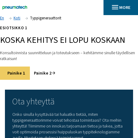
En
Koti
Typpigeneraattorit
ESIOTSIKKO 1
KOSKA KEHITYS EI LOPU KOS
Konsultoinnista suunnitteluun ja toteutukseen – kehitämme sinul
ratkaisun!
Painike 1
Painike 2
Ota yhteyttä