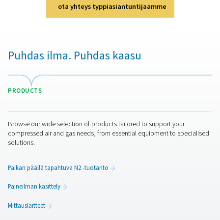
tuottamiseen paikan päällä? Valinta on selvä – sinun p
ehdottomasti! Kaasuntuotanto paikan päällä tarjoaa l
etuja, kuten alhaisemmat kustannukset, tarkan puh
valvonnan, pienemmät kuljetuspäästöt, paremm
turvallisuuden ja logististen haasteiden eliminoinnin. Kai
typen tuotanto paikan päällä osoittautuu tehokkaa
ratkaisuksi. Ota yhteyttä asiantuntijoihimme saadak
lisätietoja siitä, miten tämä muutos voi hyödyttää toim
ota yhteys typpiasiantuntijaamme
Puhdas ilma. Puhdas kaasu