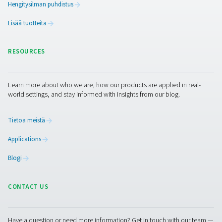
PRODUCTS
Browse our wide selection of products tailored to support 
compressed air and gas needs, from essential equipment to
solutions.
Paikan päällä tapahtuva N2 -tuotanto
Paineilman käsittely
Mittauslaitteet
Hengitysilman puhdistus
Lisää tuotteita