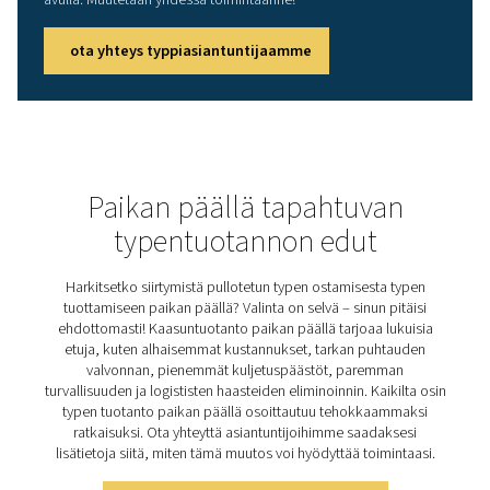
Onko sinulla kysyttävää tai haluatko tietää, miten
typpigeneraattorimme voivat tehostaa toimintaasi? Ota
yhteyttä! Tiimimme on innokas tarjoamaan tietoa ja tukea
voit optimoida prosessisi huippuluokan typpiteknolog
avulla. Muutetaan yhdessä toimintaanne!
ota yhteys typpiasiantuntijaamme
Paikan päällä tapahtuva
typentuotannon edut
Harkitsetko siirtymistä pullotetun typen ostamisesta