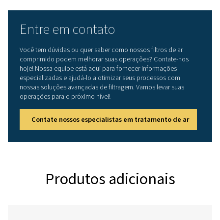
3
VAZÃO NOMINAL (M
/H)
1530 — 6480
CONEXÃO (DN)
80 — 150