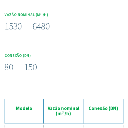
As torres de carvão ativado VT 11-15 garantem purifica
superior para necessidades industriais de alta capaci
material de carbono de duas camadas, eles rem
hidrocarbonetos, vapores de óleo e odores em vazões
1.800 l/s. Um design otimizado reduz a queda de pr
reduzindo o uso de energia e os custos, enquanto a c
robusta garante durabilidade e desempenho confiá
condições exigentes.
Experimente as vantagens
filtragem avançada de a
comprimido