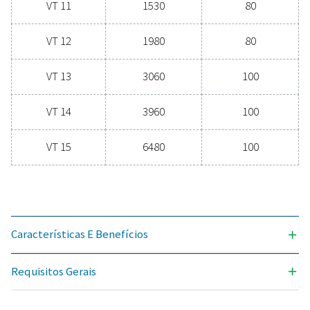
Pronto para aumentar o desempenho do seu sistema
comprimido? Investir em filtragem de alta qualid
garante ar limpo e livre de contaminantes que prote
equipamento, prolonga sua vida útil e melhora a efic
operacional. Com tecnologia de ponta projetada 
confiabilidade excepcional e consumo mínimo de en
os filtros de ar comprimido avançados são uma mu
radical para qualquer sistema. Contate-nos hoje 
para explorar como a atualização para filtragem sup
pode otimizar suas operações e reduzir custos
Contate nossos especialistas em tratamen
de ar
Requisitos Gerais