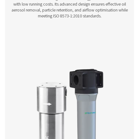
Os filtros flangeados F 1-12 combinam caixas de aço du
cartuchos eficientes para fácil integração. Com reves
protetores que garantem uma vida útil de 20 anos, eles 
dreno de perda zero, manômetro e tampa giratória
manutenção simples.