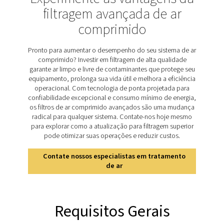
durabilidade dos sistemas de ar comprimido. Contam
como vapores de óleo, hidrocarbonetos e odores 
interromper o desempenho do equipamento, aumen
custos de energia e causar paradas de produção dispe
A linha VT 11-15 de torres de carvão ativado enfrenta
desafios com tecnologia de filtragem avançada, forne
limpo e de alta pureza que está em conformidade 
normas ISO 8573-1:2010 Classe 1. Ao remover eficazm
impurezas, a linha VT 11-15 protege seu equipamento, 
desempenho do sistema e suporta os mais altos padr
seus produtos finais.
Descubra os principais recu
do VT 11-15