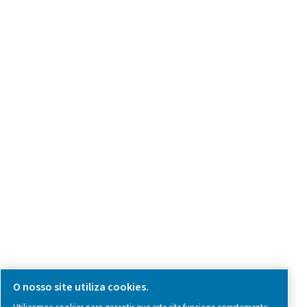
we're here to help you find the right solution.
Detalhes do Produto
Fale conosco
SOCIAL MEDIA
Follow us on social media for updates, insights, and a close
what we’re working on.