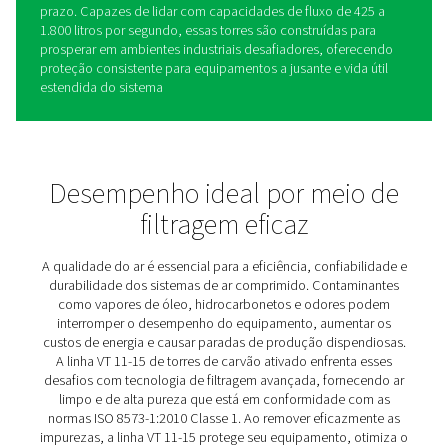
Filtros de carvão ativado VT 
15
As torres de carbono ativado VT 11-15 são a solução id
indústrias que dão prioridade a ar limpo e de alta qual
operações de grande escala. Projetadas para atender à
demandas de aplicações de alta capacidade, essas un
garantem a remoção confiável de hidrocarbonetos, odo
vapores de óleo, criando um fornecimento de ar purifi