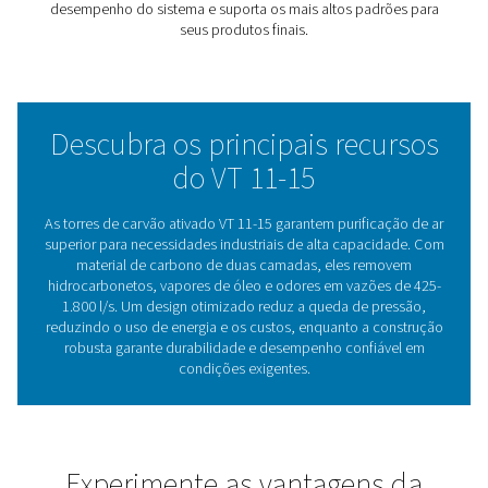
essencial para processos críticos.
Com um design que equilibra eficiência e custo-benefíc
11-15 reduz o uso de energia e as despesas operaciona
enquanto sua construção durável garante desempenho 
prazo. Capazes de lidar com capacidades de fluxo de 
1.800 litros por segundo, essas torres são construídas 
prosperar em ambientes industriais desafiadores, ofer
proteção consistente para equipamentos a jusante e vid
estendida do sistema
Desempenho ideal por mei
filtragem eficaz
A qualidade do ar é essencial para a eficiência, confiab