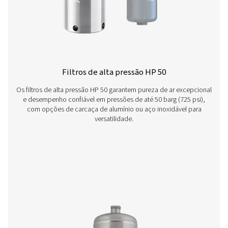
Filtros de carvão ativado VT 1-9
A linha VT 1-9 de torres de carvão ativado oferece 
excepcional do ar, removendo eficientemente hidrocar
odores e vapores de óleo. Compactas, mas robustas