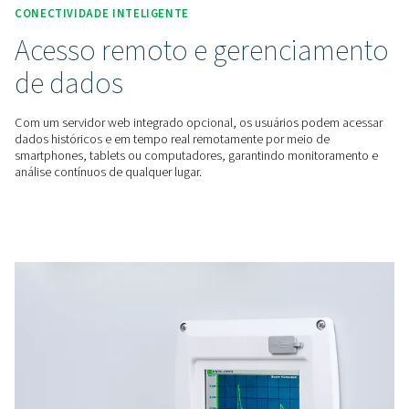
A linha Check Box S1-S5 suporta vários sensores, incluindo 
pressão, ponto de orvalho e sensores de potência, permiti
usuários monitorem múltiplos parâmetros em sistemas de a
comprimido e gás.
PRECISÃO VISUAL
Visualização clara dos dad
Equipados com um display gráfico de 3,5 polegadas, os gr
apresentam os valores medidos como curvas de fácil leitur
uma revisão intuitiva do desempenho do sistema ao longo 
CONECTIVIDADE INTELIGENTE
Acesso remoto e gerencia