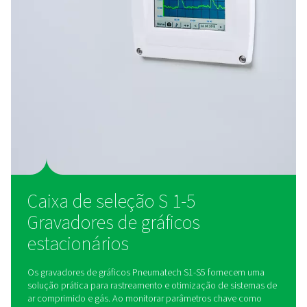
de dados
Com um servidor web integrado opcional, os usuários pod
dados históricos e em tempo real remotamente por meio d
smartphones, tablets ou computadores, garantindo monito
análise contínuos de qualquer lugar.