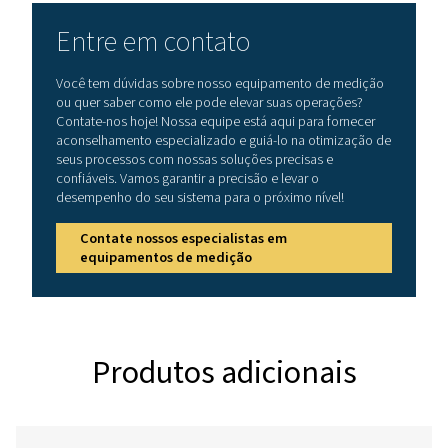
Dados técnicos Caixa de seleção S 1-5
Dimensões
118 x 115 x 98 mm 
(gabinete de pared
92 x 75 mm (mon
painel)
Entradas do sensor
S1: 2 x digital
S2: 4 x digital
S3: 2 x digital + 2 x
analógico
S4: 2 x analógico
S5: 4 x analógico
Interface do usuário
USB