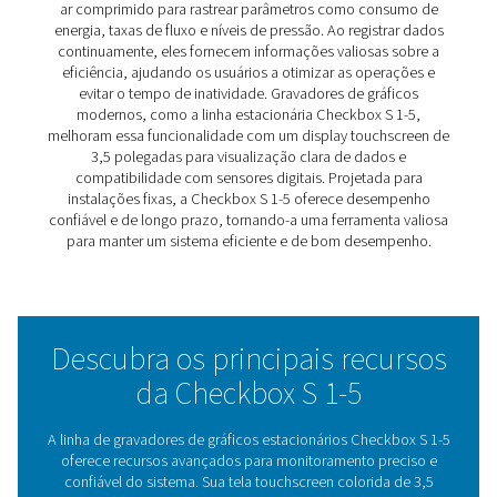
Os gravadores de gráficos Pneumatech S1-S5 fornece
solução prática para rastreamento e otimização de sis
ar comprimido e gás. Ao monitorar parâmetros chave 
fluxo, pressão, ponto de orvalho e consumo de energia
ajudam a evitar ineficiências e a proteger o equipament
Compatível com uma variedade de sensores, a linha S1
adapta a diversas necessidades de monitoramento, of
uma visão abrangente do desempenho do sistema. Fác
usar e acessíveis, esses gravadores tornam os dados fá
interpretar e permitem o monitoramento remoto para m
controle.
Eficiente e confiável, a linha S1-S5 ajuda as empresas a
as operações, reduzir custos e garantir o desempenho
sistema a longo prazo.