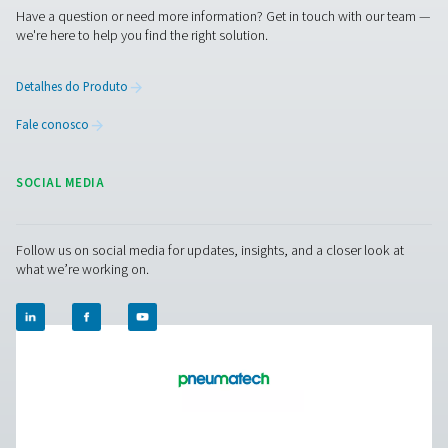
Medidores de Potência PMH PM 600
O medidor de potência móvel PMH PM 600 mede tensão,
e potência, garantindo monitoramento preciso com tr
Modbus. Compatível com Checkbox M 1-5 e M6, oferece
segura com pontas magnéticas e transformadores arti