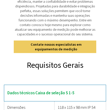
instalações fixas, a Checkbox S 1-5 oferece desem
confiável e de longo prazo, tornando-a uma ferramenta
para manter um sistema eficiente e de bom desemp
Descubra os principais recu
da Checkbox S 1-5
A linha de gravadores de gráficos estacionários Check
oferece recursos avançados para monitoramento pre
confiável do sistema. Sua tela touchscreen colorida 
polegadas garante uma visualização clara dos dados,
a compatibilidade com os sensores digitais da Pneum
entradas analógicas opcionais acrescenta versatilida
registro de dados robusto para análise de desempen
servidor web integrado para acesso remoto, o S 1-5 