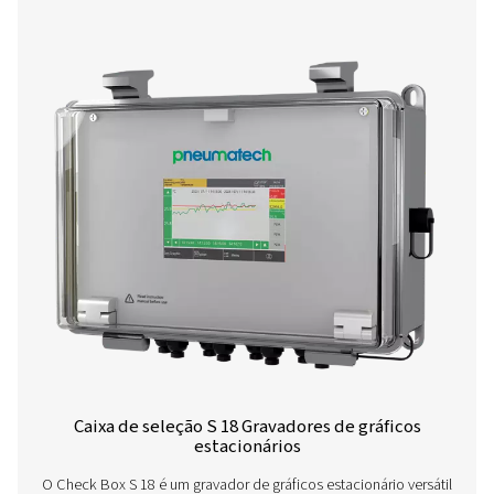
Alimentação
100-240 V CA, 50-6
Saídas de alarme
2 relés, (potencial 
Registro de dados
100 milhões de va
medição, tempo 
início/parada, tax
medição livremen
ajustável
2 entradas de sensor
para conexão de s
adicionais
de pressão, senso
temperatura,
amperímetros de 
sensores de terce
4-20 mA, 0 a 10 V, 
1000