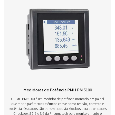
Os gravadores móveis Checkbox M 1-5 monitoram os 
estação do compressor, conectando-se a sensores digi
terceiros via Modbus RS 485 ou entradas analógicas. C
confiáveis, eles suportam rastreamento de dados e oti
sistema.