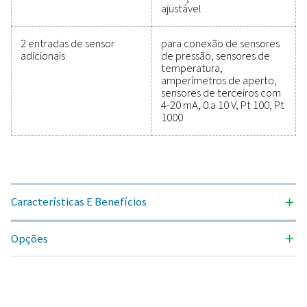
eficiência, manter a confiabilidade e evitar probl
dispendiosos. Projetadas para durabilidade e integ
perfeita, essas soluções permitem que você to
decisões informadas e mantenha suas operaçõ
funcionando com o máximo desempenho. Entre
contato conosco hoje mesmo para explorar co
atualizar seu equipamento de medição pode melhor
capacidades e o sucesso operacional do seu sist
Contate nossos especialistas em
equipamentos de medição
Requisitos Gerais