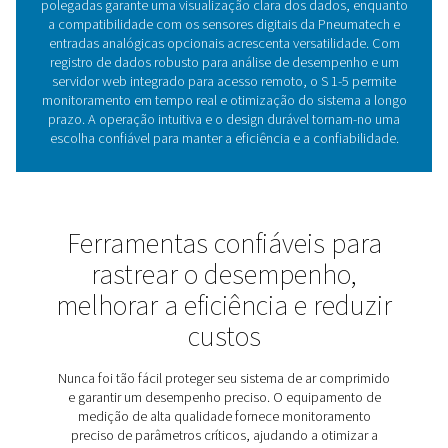
Entendendo os gravadores
gráficos: a chave para otimi
desempenho do sistem
Gravadores de gráficos são essenciais para monitorar e 
o desempenho do sistema, comumente usados em sis
ar comprimido para rastrear parâmetros como cons
energia, taxas de fluxo e níveis de pressão. Ao registr
continuamente, eles fornecem informações valiosas 
eficiência, ajudando os usuários a otimizar as opera
evitar o tempo de inatividade. Gravadores de gráf
modernos, como a linha estacionária Checkbox S 
melhoram essa funcionalidade com um display touchs
3,5 polegadas para visualização clara de dados
compatibilidade com sensores digitais. Projetada 