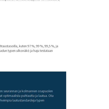
 että generaattorin tuottama typpi täyttää korkeimmat turvallisu
arvokasta tietoa typen tuotannon laadusta ja yhdenmukaisuudest
käyvät läpi tiukat kolmannen osapuolen tarkistukset, joilla v
rdit