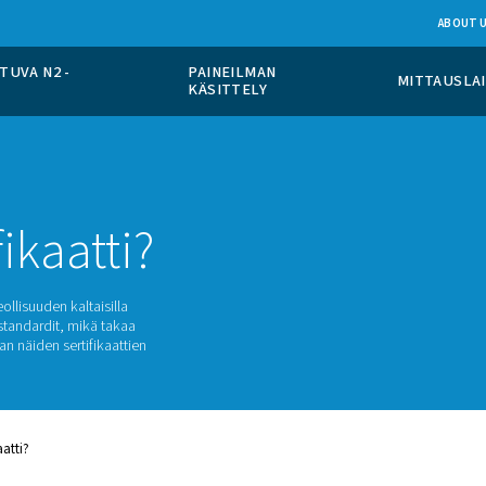
PÄÄLLÄ TAPAHTUVA N2 -
PAINEILMAN
TO
KÄSITTELY
ertifikaatti?
sten ja lääketeollisuuden kaltaisilla
ppi täyttää tiukat standardit, mikä takaa
kelissa kerrotaan näiden sertifikaattien
a.