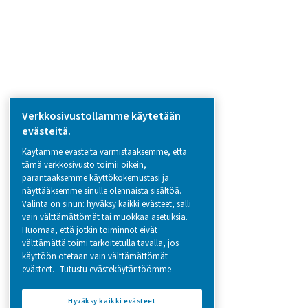
Browse our wide selection of products tailor
to support your compressed air and gas need
from essential equipment to specialised
solutions.
Paikan päällä tapahtuva N2 -tuotanto
Paineilman käsittely
Mittauslaitteet
Hengitysilman puhdistus
Lisää tuotteita