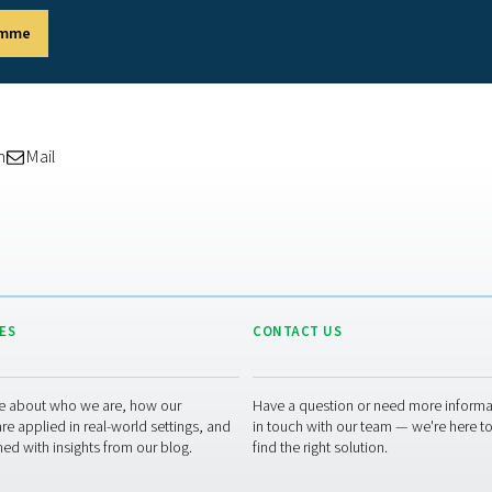
altain farmakopea)
- 99,5 % N2
ifiointi
sertifikaatteja, jotka sisältävät analyyttisiä tietoja typen gen
kana kaasujen, kuten hapen, hiilimonoksidin, hiilidioksidin, typ
y hyväksyttyyn tai epäonnistuneeseen tulokseen, mikä varmistaa
ntärkeä teollisuudenaloille, jotka käyttävät typpeä herkissä p
et voivat varmistaa, että typpigeneraattorit toimivat korkeimpien 
mme
lisää siitä, miten puhtaussertifikaattimme voivat tukea toim