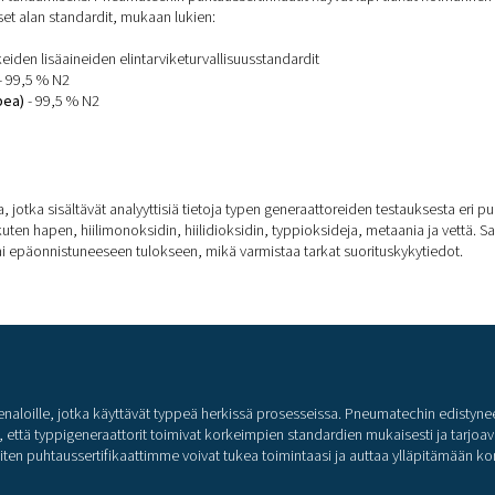
ssertifikaatti on tärkeä?
le pelkkä asiakirja, vaan olennainen työkalu sen varmistamiseksi,
Se takaa, että kaasu soveltuu käyttötarkoitukseensa, ja antaa 
suus
: Varmistaa, että typpi täyttää lakisääteiset standardit.
 Vahvistaa kaasun soveltuvuuden kriittisiin käyttökohteisiin.
uus
: varmistaa tasaisen suorituskyvyn eri puhtaustasoilla.
 luotettavan ja turvallisen typen tuotannon.
apuolen sertifioima puhtaus
enmukaisuuden takaamiseksi Pneumatechin puhtaussertifikaatit 
tiukat kansainväliset alan standardit, mukaan lukien:
/625
- Elintarvikkeiden lisäaineiden elintarviketurvallisuusstanda
 painos (2023)
- 99,5 % N2