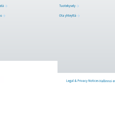
asiantuntijoihimme
X
Linkedin
Mail
u
RESOURCES
CONT