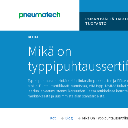
PAIKAN 
TUOTAN
BLOGI
Mikä on
typpipuhtauss
Typen puhtaus on elintärkeää elintarvikepakkau
aloilla. Puhtaussertifikaatti varmistaa, että ty
laadun ja vaatimustenmukaisuuden. Tässä artik
merkityksestä ja uusimmista alan standardeist