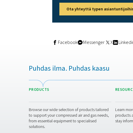
USP-NF 2024 (Yhdysv
Testaus ja sert
Pneumatech toimittaa puhtaus
99,999 %. Näiden testien ai
myös. Jokainen testi päätty
Ota yhteyttä
Puhtaussertifikaatti on eli
sertifioinnin avulla yrityks
meihin yhteyttä, niin kerro
tuotantotarpeissasi.