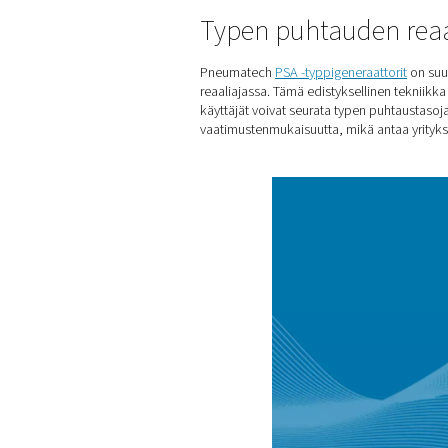
Koti
Blogi
Mikä On Typp
Typen puhtaud
Pneumatech
PSA -typpigene
reaaliajassa. Tämä edistykse
käyttäjät voivat seurata ty
vaatimustenmukaisuutta
, m