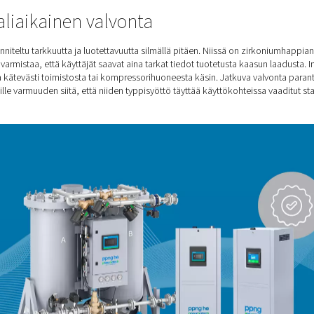
ipuhtaussertifikaatti?
en reaaliaikainen valvonta
raattorit
on suunniteltu tarkkuutta ja luotettavuutta silmällä pi
llinen tekniikka varmistaa, että käyttäjät saavat aina tarkat ti
pen puhtaustasoja kätevästi toimistosta tai kompressorihuonees
ikä antaa yrityksille varmuuden siitä, että niiden typpisyöttö täy