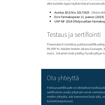
Miksi puhtau
Puhtaussertifikaatti ei o
suorituskykystandardit. 
Vaatimustenmukai
Laadunvarmistus
:
Toiminnan tehokk
Mielenrauha
:
takaa
Kolmannen os
Korkean laadun ja vaatimust
että tuotettu typpi täyttää 
Asetus (EU) N:o 2017
EU:n farmakopean 11.