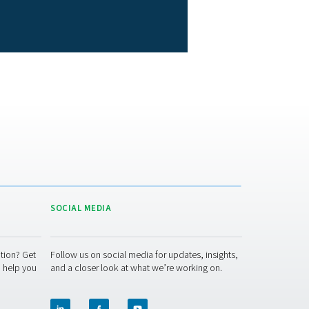
eraattoreiden testauksesta eri puhtaustasoilla, kuten 97 %, 99 %,
pioksideja, metaania ja vettä. Saadun typen ulkonäkö ja haju te
 tarkat suorituskykytiedot.
rosesseissa. Pneumatechin edistyneen seurannan ja kolmannen os
standardien mukaisesti ja tarjoavat optimaalista puhtautta ja laa
intaasi ja auttaa ylläpitämään korkeimpia laatustandardeja type