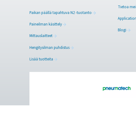
Ota yhteyttä typen 
Facebook
Messenger
Puhdas ilma. Puhdas kaas
PRODUCTS