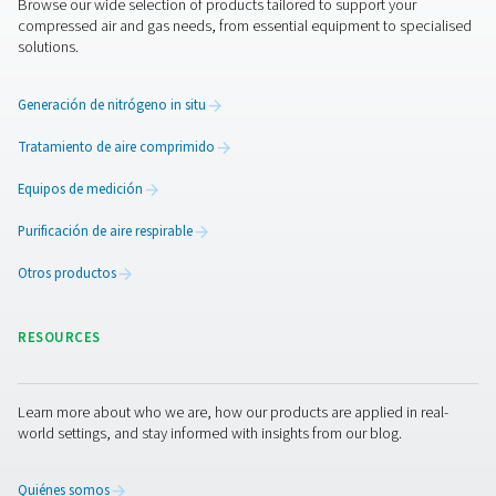
Un certificado de pureza es crucial para las industrias 
utilizan Nitrógeno en procesos sensibles. Con la superv
avanzada y la certificación de terceros de Pneumatech,
empresas pueden garantizar que sus generadores de N
funcionen según los estándares más altos, ofreciendo 
pureza y calidad óptimas.
Contacte con nosotros hoy 
para obtener más información sobre cómo nuestros
certificados de pureza pueden respaldar sus operacion
ayudarle a mantener los más altos estándares de calida
sus necesidades de generación de Nitrógeno.
Contacte con nuestros expertos en Nitrógeno
Facebook
Messenger
X
Linkedin
Mail