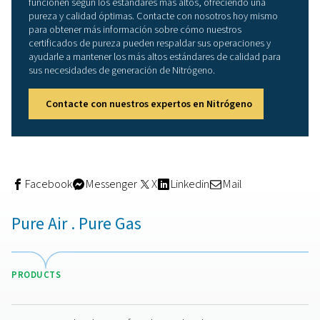
Seguridad y certificación
Pneumatech proporciona certificados de pureza que in
datos analíticos de la prueba de generadores de Nitróg
varios niveles de pureza, como el 97%, el 99% y el 99,5
99,999%. Durante estas pruebas, la presencia de gase
oxígeno, monóxido de carbono, dióxido de carbono, ó
Nitrógeno, metano y agua. También se comprueba el as
el olor del Nitrógeno resultante. Cada prueba concluye
resultado de «apto» o «no apto», lo que garantiza dato
rendimiento precisos.
Contáctenos