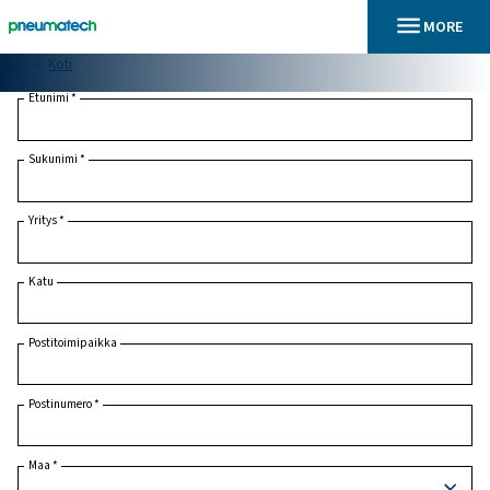
En
Koti
Etunimi
*
Sukunimi
*
Yritys
*
Katu
Postitoimipaikka