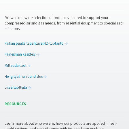
Olen lukenut ja hyväksynyt tietosuojakäytännön.
En ole robotti
Aloita vahvistus klikkaamalla
Friendly
Captcha ⇗
Puhdas ilma. Puhdas kaasu
PRODUCTS
Browse our wide selection of products tailored to support 
compressed air and gas needs, from essential equipment to