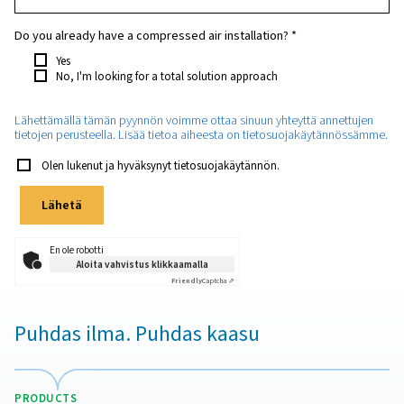
Which purity do you require?
*
How much oxygen will you need approximately?
*
Which application will the oxygen be used for?
*
Do you already have a compressed air installation?
*
Yes
No, I'm looking for a total solution approach
Lähettämällä tämän pyynnön voimme ottaa sinuun yhteyttä 
tietojen perusteella. Lisää tietoa aiheesta on tietosuojakä