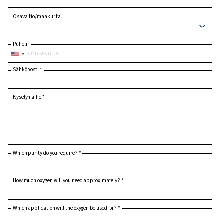
Postinumero
*
Maa
*
Osavaltio/maakunta
Puhelin
Sähköposti
*
Kyselyn aihe
*