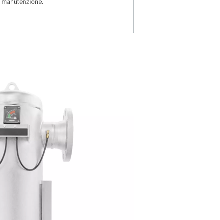
parmi
Durata e facili
ui
di manutenzi
Costruita per la massima durata
gamma F 1-12 è dotata di nucle
acciaio inossidabile e rivestime
protettivi per una durata di oltr
l filtraggio
anni. Un coperchio inferiore ro
hi di
semplifica l'installazione e la
perdite
manutenzione.
ionamento