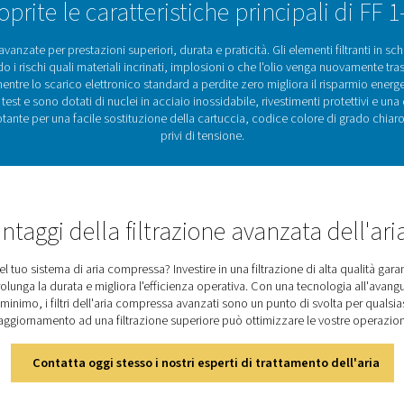
Prestazioni ottimali grazie a 
ssenziale per l'affidabilità, l'efficienza e la durata dei sistemi
prestazioni delle attrezzature, aumentare i costi energetici 
e a una tecnologia di filtrazione avanzata, erogando aria compr
endo efficacemente le impurità, la gamma FF-12 protegge le app
costante per i prodotti 