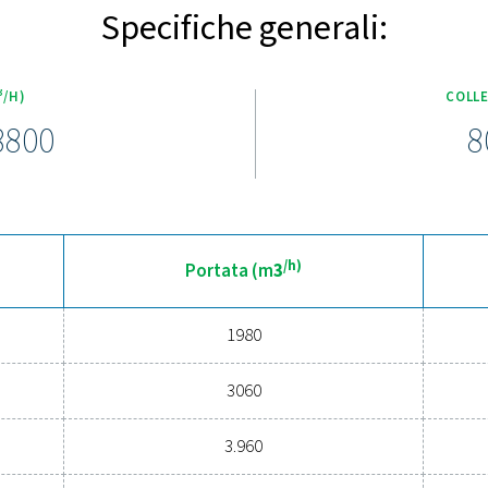
Scoprite le caratteristiche 
na funzioni avanzate per prestazioni superiori, durata e praticit
aria, eliminando i rischi quali materiali incrinati, implosioni o 
 di pressione, mentre lo scarico elettronico standard a perdite z
ttoposti a rigorosi test e sono dotati di nuclei in acciaio inossidab
chio inferiore rotante per una facile sostituzione della cartuc
privi di tensione
rite i vantaggi della filtrazione
le prestazioni del tuo sistema di aria compressa? Investire in una
rezzature, ne prolunga la durata e migliora l'efficienza operativ
o energetico minimo, i filtri dell'aria compressa avanzati sono
scoprire come l'aggiornamento ad una filtrazione superiore può ot