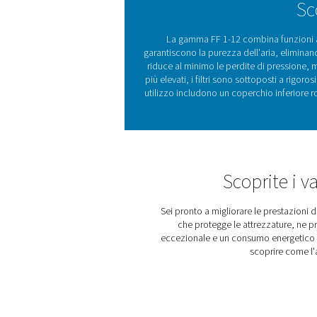
industriali.
La qualità dell'aria è e
possono compromettere le 
affronta queste sfide grazi
ISO 8573-1:2010. Rimuov