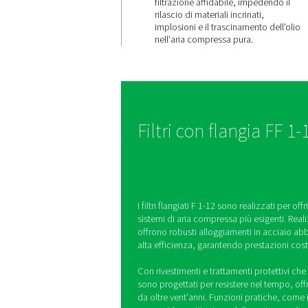
Purezza e
affidabilit
dell'aria
garantite
I filtri flangiati F 1-12 u
materiali avanzati per g
filtrazione affidabile, 
rilascio di materiali incr
implosioni e il trascina
nell'aria compressa pur