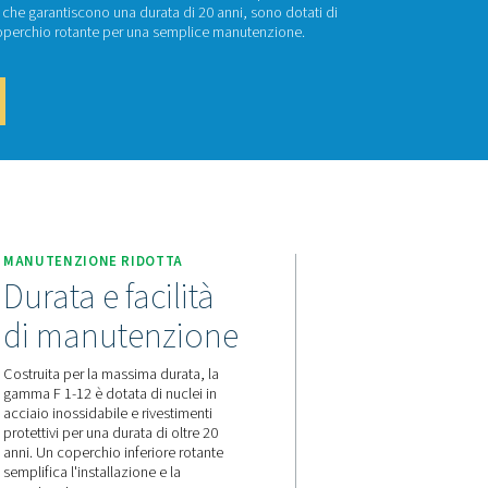
 1-12
 flangiati F 1-12 combinano corpi in acciaio resistenti con cartucce
ione. Con rivestimenti protettivi che garantiscono una durata di
 a perdita zero, manometro e coperchio rotante per una sempl
attaci per un preventivo!
FF 1-12
A
MANUTENZIONE RIDOTTA