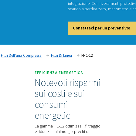
FF
I filtri
integraz
scarico
Cont
a Compressa
Filtri Dell'aria Compressa
Filtri Di Linea
BILI
EFFICIENZA ENERGETIC