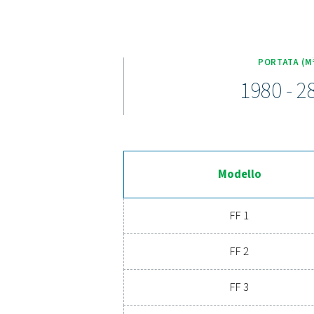
La gamma FF 1-12 combi
garantiscono la purezza dell'
riduce al minimo le perdite
più elevati, i filtri sono so
utilizzo includono un coper
Scop
Sei pronto a migliorare 
che protegge le att
eccezionale e un consum