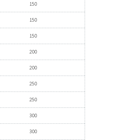
 di trattamento dell'aria
nerali:
COLLEGAMENTO (DN)
80 - 300
h)
Collegamento (DN)