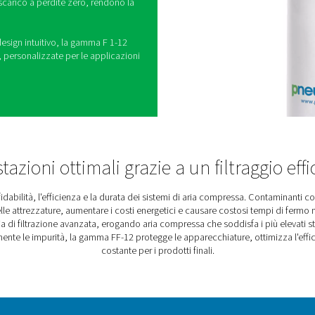
gia FF 1-12
realizzati per offrire affidabilità e semplicità nei
ù esigenti. Realizzati per integrarsi perfettamente,
i in acciaio abbinati a cartucce di filtrazione ad
prestazioni costanti.
i protettivi che migliorano la durata, questi filtri
re nel tempo, offrendo una manutenzione affidabile
 pratiche, come il coperchio inferiore rotante per
e cartucce e lo scarico a perdite zero, rendono la
fficiente.
obusta con un design intuitivo, la gamma F 1-12
stazioni durature, personalizzate per le applicazioni