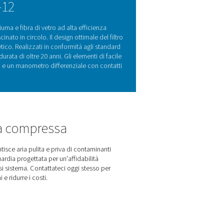
un filtraggio efficace
 di aria compressa. Contaminanti come aerosol di olio, acqua e par
e causare costosi tempi di fermo macchina. La gamma FF-12 di
essa che soddisfa i più elevati standard di purezza in conformit
arecchiature, ottimizza l'efficienza operativa e garantisce un
finali.