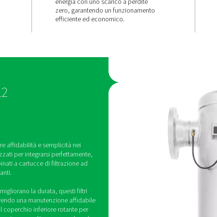
Notevoli ris
à
sui costi e s
consumi
energetici
tilizzano
La gamma F 1-12 ottimizza i
arantire una
e riduce al minimo gli sprec
impedendo il
energia con uno scarico a 
inati,
zero, garantendo un funz
mento dell'olio
efficiente ed economico.
a.