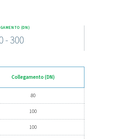
principali di FF 1-12
à. Gli elementi filtranti in schiuma e fibra di vetro ad alta eff
che l'olio venga nuovamente trascinato in circolo. Il design ottima
ero migliora il risparmio energetico. Realizzati in conformità a
ile, rivestimenti protettivi e una durata di oltre 20 anni. Gli eleme
cia, codice colore di grado chiaro e un manometro differenziale 
.
 avanzata dell'aria compressa
 filtrazione di alta qualità garantisce aria pulita e priva di cont
a. Con una tecnologia all'avanguardia progettata per un'affidabi
 un punto di svolta per qualsiasi sistema. Contattateci oggi st
timizzare le vostre operazioni e ridurre i costi.