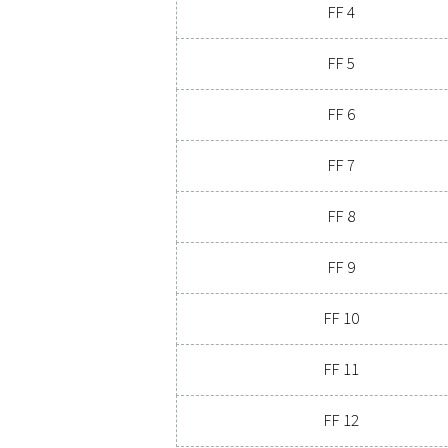
1
Model