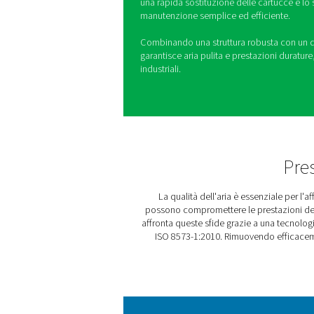
Filtri con flan
I filtri flangiati F 1-12 sono 
sistemi di aria compressa pi
offrono robusti alloggiament
alta efficienza, garantendo 
Con rivestimenti e trattament
sono progettati per resiste
da oltre vent'anni. Funzioni
una rapida sostituzione dell
manutenzione semplice ed e
Combinando una struttura r
garantisce aria pulita e pre