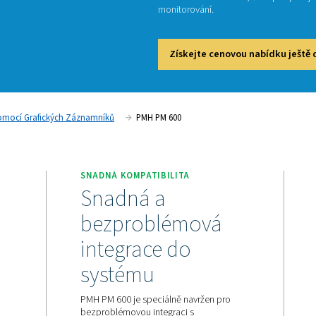
PMH PM 
výkonu 
Checkbo
monitor
Získ
izualizace Dat Pomocí Grafických Záznamníků
PMH PM 600
V REÁLNÉM
SNADNÁ KOMPATIBILIT