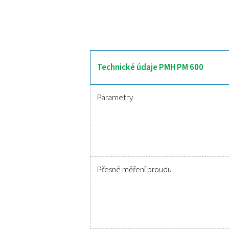
PMH PM 600 je vybaven pok
Checkbox M 1–5 a M6, což 
výklopnými proudovými t
prostřednictvím proto
provedení je PMH PM 60
Spolehlivé
Udržet stlačený vzduch p
klíčových parametrů, dí
stávajícího systému děl
optimálním chodu. Chce