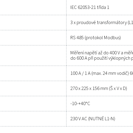
Kontaktujte naše specialisty 
Obecné speci
M 600
Napět
výkon
frek
pros
Chec