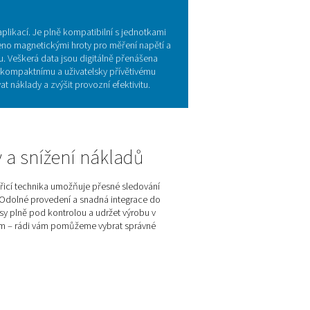
u a jejich přínosy
 účinnosti v instalacích stlačeného vzduchu a plynových systéme
getické náklady a zlepšit celkový výkon systému. PMH PM 600 
M 1–5 a M6. Jeho mobilní a uživatelsky přívětivý design z něj č
 dosahovat efektivnějšího a udržitelnějšího řízení energie.