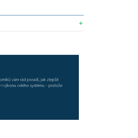
ýzu dat pro efektivní sledování a optimalizaci spotřeby
ové hodnoty odchylky proudu. Ztrátový úhel podle no
4-1. Odchylka proudu v % při jmenovitém proudu:
% - 1
% - 1
- 1,5
 3
62053-21 třída 1
proudové transformátory (L1,L2,L3,N) 4 x měření napětí 
85 (protokol Modbus)
ní napětí až do 400 V a měření proudu až do 100 A (pří