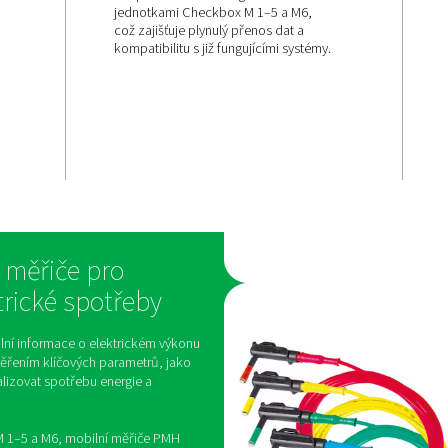
Snadná a
bezproblém
ání
integrace d
ho
systému
PMH PM 600 je speciálně n
 přesné
bezproblémovou integraci
 a výkonu,
jednotkami Checkbox M 1–
atelé sledovat
což zajišťuje plynulý přeno
etry a
kompatibilitu s již fungujíc
t spotřebu
vému
dentifikovat
 lepší
á k celkovému
innosti