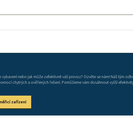
anal
Prah
6004
120 
100 
20 % 
5 % -
ergie
IEC 
3 x 
RS 4
Měře