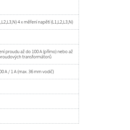
na měřicí zařízení
fikace
í (Volt), proud (Ampér), účiník (cos φ), činný výkon (kW)
 (kVA), jalový výkon (kVar), spotřeba elektrické energie
vence sítě (Hz). Všechny tyto hodnoty jsou digitálně př
třednictvím Modbus protokolu do jednotek Check Bo
k Box M1–M5, což umožňuje přesný záznam, vyhodnoc