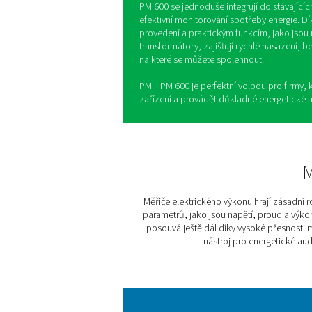
PMH PM 600: 
přesné sledov
Řada PMH PM 600 poskytuje 
v systémech stlačeného vzd
jsou napětí, proud a výkon
snižovat provozní náklady.
Plně kompatibilní s jedno
PM 600 se jednoduše integru
efektivní monitorování spot
provedení a praktickým fun
transformátory, zajišťují r
na které se můžete spolehn