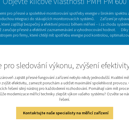
bou pro firmy, které chtějí vyhodnocovat výkon
né energetické audity
Měřiče elektrického výkon
 hrají zásadní roli při sledování spotřeby energie a zvyšování
tí, proud a výkon, umožňují optimalizovat provoz, snížit ener
oké přesnosti měření a snadné integraci s jednotkami Checkbox 
 energetické audity a optimalizaci provozu, který firmám pomáhá