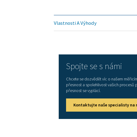
Přesné měření proudu
Přesnost měření činné en
Připojení snímačů
Rozhraní
Rozsah měření