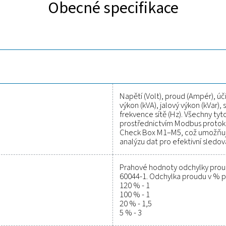
Objevte klíčové vlastn
ročilými funkcemi pro přesné a spolehlivé monitorování spotře
umožňuje jednoduchou integraci do stávajících monitorovacíc
ransformátory, které zajišťují bezpečný a efektivní provoz bě
kolu Modbus, což zaručuje přesné a efektivní zaznamenávání 
0 ideálním nástrojem pro firmy, které chtějí mít spotřebu ener
 nástroje pro sledování výkonu, z
od kontrolou a zároveň zajistit přesné fungování zařízení neby
ky čemuž můžete zvýšit efektivitu, zamezit poruchám a udržet 
ají z těchto měřicích řešení silný nástroj pro každodenní rozh
te vědět, jak může modernizace měřicí techniky zlepšit výk
řešení.