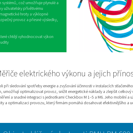
Výkonné měřiče pro
ání elektrické spotřeby
přesné a detailní informace o elektrickém výkonu
uchu a plynů. Měřením klíčových parametrů, jako
, pomáhá optimalizovat spotřebu energie a
tkami Checkbox M 1–5 a M6, mobilní měřiče PMH
jí do stávajících systémů, což umožňuje plynulé a
řeby energie. Díky uživatelsky přívětivému
kcím, jako jsou magnetické hroty a výklopné
ychlé nasazení, bezpečný provoz a přesné výsledky,
out.