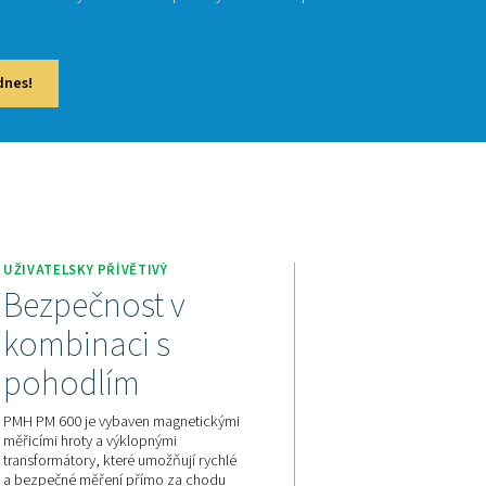
600 je mobilní měřič elektrického výkonu, který zajišťuje přes
v reálném čase. Díky přenosu dat přes Modbus umožňuje snad
x M 1–5 a M6, čímž podporuje detailní analýzu elektrické spo
ování.
ejte cenovou nabídku ještě dnes!
A
UŽIVATELSKY PŘÍVĚTIVÝ