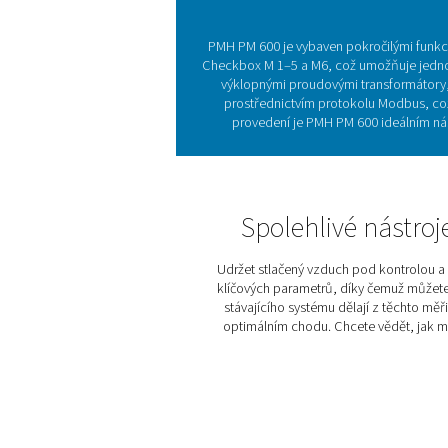
PMH PM 600 je perfektní vol
zařízení a provádět důklad
Měřiče elektrického výkonu
parametrů, jako jsou napě
posouvá ještě dál díky vys
nástroj pro