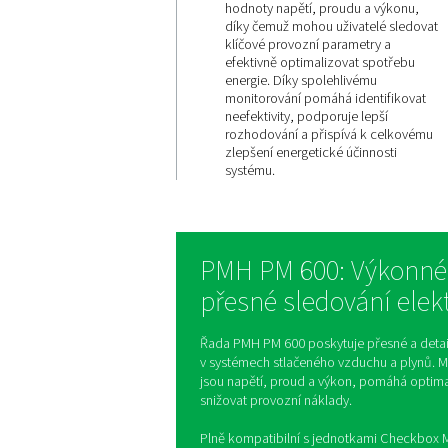
Přesné
monitorov
elektrické
výkonu
PMH PM 600 poskytuje
hodnoty napětí, proudu
díky čemuž mohou uživ
klíčové provozní param
efektivně optimalizova
energie. Díky spolehli
monitorování pomáhá i
neefektivity, podporuje
rozhodování a přispív
zlepšení energetické úč
systému.