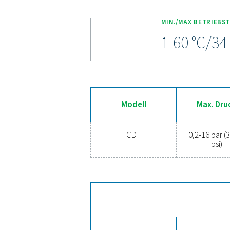
Die CDT Timer-Kondensata
ermöglichen eine präzise 
Sieb für Flexibilität un
sowie optionale NPT-An
Erle
Sind Sie bereit, Ihr
Feuchtigkeit und 
Energieeffizienz un
Kontaktieren Sie uns no