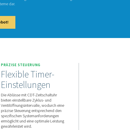
DT
-zeitgesteuerten Ablässe von Pneumatech gewährleisten eine e
tellbaren Schaltuhren für eine präzise Steuerung und stellen ein
ünstige Lösung für Druckluftsysteme dar.
aktieren Sie uns für ein Angebot!
ITÄT
PRÄZISE STEUERUNG
und
Flexible Timer