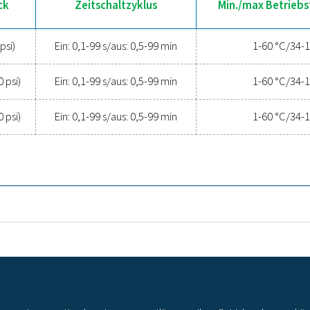
Allgemeine Spezi
MAX BETRIEBSTEMPERATUR
0 °C/34-140 °F
Max. Druck
Zeitschaltzyklus
0,2-16 bar (3-232
Ein: 0,5-10 s aus: 0,5-45 min