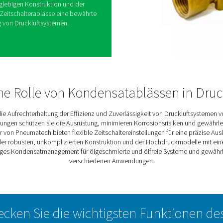
Pneumatech sorgen für einen effizienten,
ass und arbeiten in voreingestellten
imale Flexibilität leicht angepasst werden können.
acht sie für eine Vielzahl von Kapazitäten und
et. Diese Ablässe sind bekannt für ihre
stungsanwendungen. Sie verfügen über große
ine einfache, robuste Konstruktion, die eine
 anspruchsvollen Bedingungen gewährleistet.
 Hochdruckmodelle, die bis zu 350 bar (400 bar für
nd somit eine Lösung für die extremsten
 Dank ihrer langlebigen Konstruktion und der
ionen sind CDT-Zeitschalterablässe eine bewährte
effiziente Wartung von Druckluftsystemen.