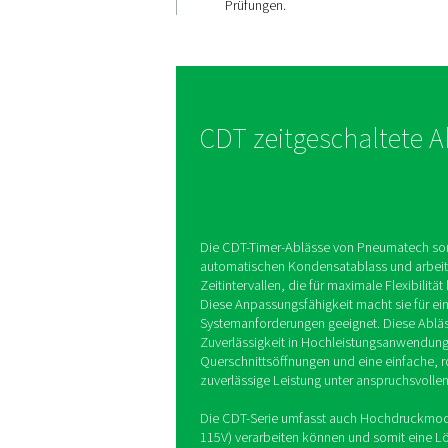
Kondensa
Die intern entwickelten
Zeitschaltuhrablässe si
platzsparend aufgebaut
über ein integriertes Ku
Doppeleinlassgewinde 
ein leicht zu reinigend
Test-Taste für schnelle
Prüfungen.
CDT zeitgesch