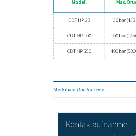
MIN./
1-6
Modell
CDT