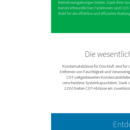
Die CDT-Timer-Ablässe von 
automatischen Kondensatabl
Zeitintervallen, die für max
Diese Anpassungsfähigkeit m
Systemanforderungen geeign
Zuverlässigkeit in Hochlei
Querschnittsöffnungen und e
zuverlässige Leistung unter
Die CDT-Serie umfasst auch
115V) verarbeiten können u
Betriebsumgebungen bieten.
benutzerfreundlichen Funkt
Wahl für die effektive und 