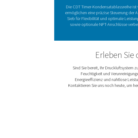
Die w
Kondensatablässe für Dru
Entfernen von Feuchtigkeit
CDT-zeitgesteuerten Ko
verschiedene Systemkapaz
115V) bieten CDT-Abläss