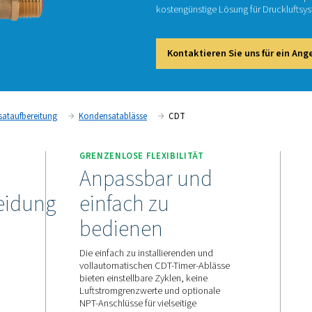
C
Die CDT
mit eins
kosteng
Kont
ung
Kondensataufbereitung
Kondensatablässe
CDT
LÄSSIGKEIT
GRENZENLOSE FLEXIBIL
ge
Anpassbar 