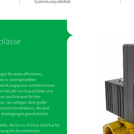
tabscheidung
einfach zu
bedienen
 CDT-
nd
, verfügen
Die einfach zu installieren
gelventil mit
vollautomatischen CDT-Tim
(½" und ¼"),
bieten einstellbare Zyklen,
es Sieb und eine
Luftstromgrenzwerte und o
 manuelle
NPT-Anschlüsse für vielseit
Systemkompatibilität.
altete Ablässe