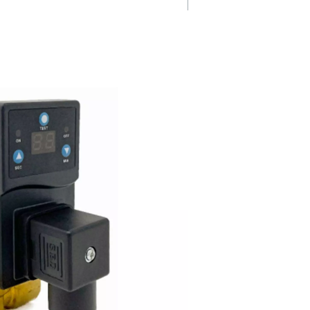
Einstellungen
Die Ablässe mit CDT-Zeitschalt
bieten einstellbare Zyklus- und
den und
Ventilöffnungsintervalle, wodu
er-Ablässe
präzise Steuerung entspreche
 keine
spezifischen Systemanforderu
ptionale
ermöglicht und eine optimale 
ige
gewährleistet wird.