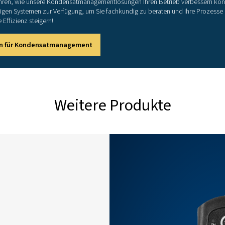
psi)
CDT HP (Hochdruckv
Max. Druck
Zeitschaltzyklus
30 bar (435 psi)
Ein: 0,1-99 s/aus: 0,5-99 min
100 bar (1450 psi)
Ein: 0,1-99 s/aus: 0,5-99 min
400 bar (5800 psi)
Ein: 0,1-99 s/aus: 0,5-99 min