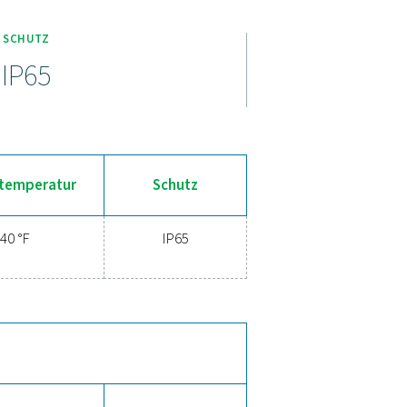
s und effizientes Kondensatmanagement. Einstellbare Timer-Ein
ventil mit Doppeleinlassgewinde (½" und ¼") und ein leicht zu 
t die Kondensatprüfung, und das mitgelieferte 2m-Kabel mit Magn
stützen bis zu 350 bar (400 bar für 115V), was die CDT-Serie 
ruchsvolle Anwendungen macht.
ektiven Kondensatmanagements
 Hochwertige Lösungen für das Kondensatmanagement verhindern
 Diese fortschrittlichen Technologien wurden für Zuverlässigkei
ichzeitiger Minimierung des Wartungsbedarfs und der Betriebsko
managements die Systemleistung steigern und Ihren Betrieb re
n.
für Kondensatmanagement