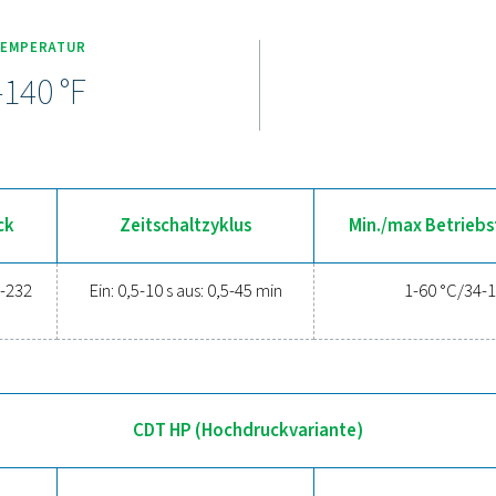
blassreihe ist vollgepackt mit Funktionen für ein zuverlässige
Steuerung der Auslassintervalle, während ein integriertes Kugel
d optimale Leistung sorgen. Eine manuelle Test-Taste vereinfach
schlüsse verbessern die Kompatibilität. Hochdruckmodelle unter
langlebigen und vielseitigen Lösung für ansp
ben Sie die Vorteile eines eff
 Druckluftsystem zu schützen und die Effizienz zu maximieren?
Verunreinigungen Ihre Geräte und Ihren Betrieb beeinträchtigen.
d nahtlose Leistung entwickelt und schützen Ihr System bei gle
ch heute, um herauszufinden, wie ein Upgrade Ihres Kondensat
laufen lassen kan
Kontaktieren Sie unsere Experten 