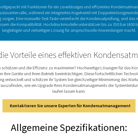
esentliche Rolle von Kondensat
ckluft sind für die Aufrechterhaltung der Effizienz und Zuverl
 und Verunreinigungen schützen sie die Ausrüstung, minimieren 
ndensatableiter von Pneumatech bieten flexible Zeitschalterein
itäten. Dank der robusten, unkomplizierten Konstruktion und d
e ein zuverlässiges Kondensatmanagement für ölgeschmierte un
verschiedenen Anwen
Entdecken Sie die wichtigst