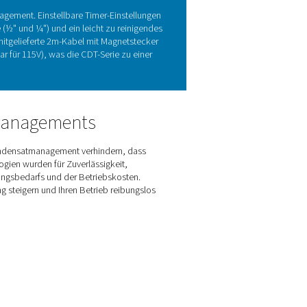
ablässen in Druckluftsystemen
ässigkeit von Druckluftsystemen von entscheidender Bedeutung.
Korrosionsrisiken und gewährleisten eine gleichbleibende Luftqu
stellungen für eine präzise Auslasssteuerung und eignen sich s
er Hochdruckmodelle mit einer Leistung von bis zu 350 bar (4
d ölfreie Systeme und gewährleisten so einen reibungslosen B
dungen.
en Funktionen des CDT