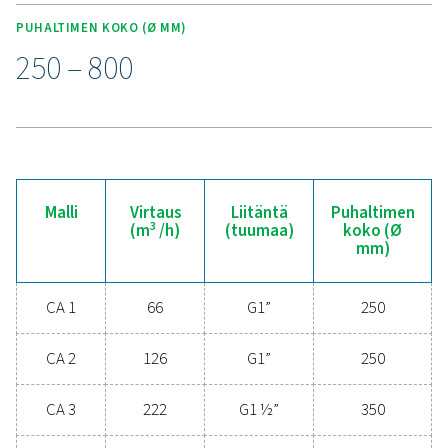
Koe tehokkaan
kondenssiveden hallinn
edut
Oletko valmis suojaamaan paineilmajärjestelmäsi
maksimoimaan tehokkuuden? Laadukkaat
kondensaatinhallintaratkaisut estävät kosteutta 
epäpuhtauksia vaarantamasta laitteitasi ja toiminta
Nämä edistyneet teknologiat on suunniteltu luotettav
energiatehokkaiksi ja saumattomiksi. Ne suojaav
järjestelmääsi ja minimoivat samalla huoltotarpeet
käyttökustannukset. Ota meihin yhteyttä, niin kerr
miten kondensaatin hallinnan päivittäminen voi par
järjestelmän suorituskykyä ja pitää toiminnan sujuv
Ota yhteyttä kondenssinhallinnan