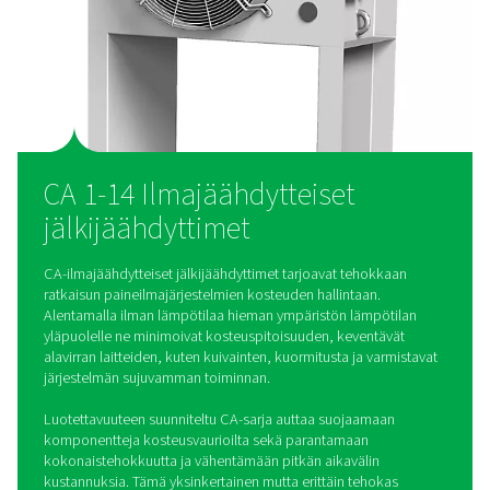
korkealaatuisella kupari- ja alumiinirakenteella. Ne tarjoavat
vähän huoltoa vaativaa suorituskykyä jatkuvaan käyttöön.