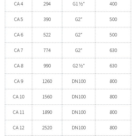
asiantuntijoihimme
Yleiset spesifikaatio
3
VIRTAUS (M
/H)
66 – 4500
LIITÄNTÄ (TUUMAA)