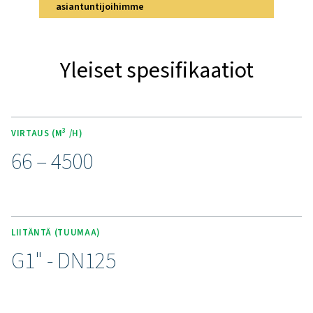
ominaisuuksiin
CA-ilmajäähdytteisissä jälkijäähdyttimissä on edistyks
ominaisuuksia, jotka varmistavat luotettavan ja teh
suorituskyvyn. Niiden ytimessä on kestävä aksiaalipuhal
pakottaa ympäröivän ilman kupariputkien ja alumiinilamel
mikä mahdollistaa tehokkaan lämmönvaihdon ja jääh
paineilman vain 10 °C:n (18 °F) lämpötilaan. Tämä pr
vähentää merkittävästi kosteuspitoisuutta, mikä kev
jäljessä olevien kuivainten kuormitusta. CA:n vankka 
varmistaa kestävyyden ja pitkäaikaisen luotettavuuden
yksinkertainen rakenne mahdollistaa helpon asennuk
minimaalisen huollon. Nämä ominaisuudet yhdes
mahdollistavat kustannustehokkaan ja luotettavan kon
hallinnan paineilmajärjestelmissä.