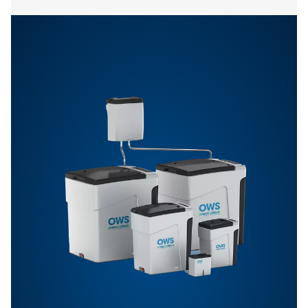
Ominaisuudet Ja Edut
Yleiset Spesifikaatiot
Ota yhteyttä
Onko sinulla kysyttävää tai haluatko tietää, miten
kondensaatinhallintaratkaisumme voivat parantaa