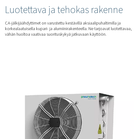
paineilman kosteutta, vähentävät alavirran kuivaimien kuormi
vähentävät lisälaitteisiin tarvittavia investointeja.
PARANNA TUOTTAVUUTTA
Järjestelmän parempi
suorituskyky
Jäähdyttämällä paineilman vain 10 °C:n (18 °F) lämpötilaan 
lämpötilan yläpuolelle CA-sarja varmistaa optimaalisen teh
pidentää alavirran komponenttien käyttöikää.
LUOTETTAVA RAKENNE
Luotettava ja tehokas rake
CA-jälkijäähdyttimet on varustettu kestävillä aksiaalipuhaltimi