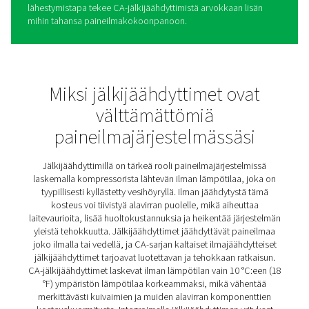
CA 1-14 Ilmajäähdytteiset
jälkijäähdyttimet
CA-ilmajäähdytteiset jälkijäähdyttimet tarjoavat tehokk
ratkaisun paineilmajärjestelmien kosteuden hallintaan.
Alentamalla ilman lämpötilaa hieman ympäristön lämpöt
yläpuolelle ne minimoivat kosteuspitoisuuden, keventäv
alavirran laitteiden, kuten kuivainten, kuormitusta ja var
järjestelmän sujuvamman toiminnan.