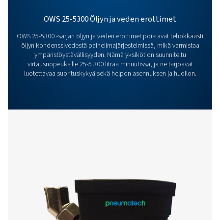
toimintaasi? Ota yhteyttä jo tänään! Tiimimme on val
antamaan asiantuntevaa neuvontaa ja auttamaan sin
optimoimaan prosessisi innovatiivisilla ja luotettavilla
järjestelmillämme. Suojataan laitteitanne ja parannet
tehokkuuttanne yhdessä!
Ota yhteyttä kondenssinhallinnan
asiantuntijoihimme
Lisää tuotteita