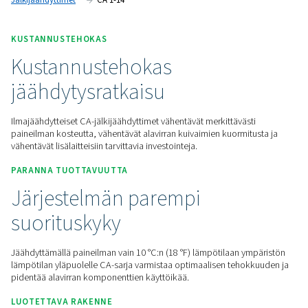
järjestelmän suorituskykyä.
Pyydä tarjous
Koti
Paineilman Käsittely
Kondensaation Hallinta
Jälkijäähdyttimet
CA 1-14
KUSTANNUSTEHOKAS
Kustannustehokas
jäähdytysratkaisu
Ilmajäähdytteiset CA-jälkijäähdyttimet vähentävät merkittävä