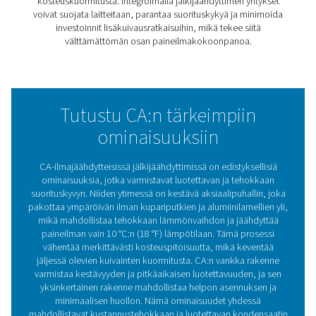
Luotettavuuteen suunniteltu CA-sarja auttaa suojaamaa
komponentteja kosteusvaurioilta sekä parantamaan
kokonaistehokkuutta ja vähentämään pitkän aikavälin
kustannuksia. Tämä yksinkertainen mutta erittäin tehoka
lähestymistapa tekee CA-jälkijäähdyttimistä arvokkaan l
mihin tahansa paineilmakokoonpanoon.
Miksi jälkijäähdyttimet ov
välttämättömiä
paineilmajärjestelmässäs
Jälkijäähdyttimillä on tärkeä rooli paineilmajärjeste
laskemalla kompressorista lähtevän ilman lämpötilaa,