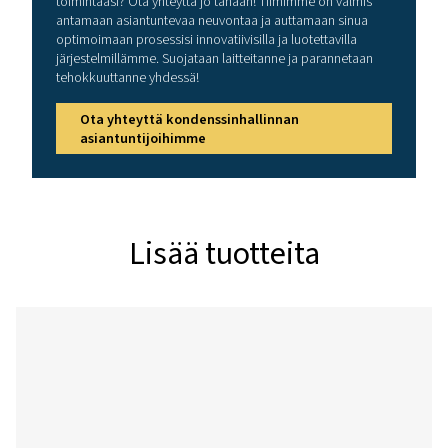
CA 1
66
G1”
CA 2
126
G1”
CA 3
222
G1 ½”
CA 4
294
G1 ½”
CA 5
390
G2”
CA 6
522
G2”
CA 7
774
G2”