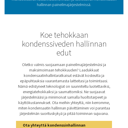
tyypillisesti kyllästetty vesihöyryllä. Ilman jäähdytyst
kosteus voi tiivistyä alavirran puolelle, mikä aiheut
laitevaurioita, lisää huoltokustannuksia ja heikentää jär
yleistä tehokkuutta. Jälkijäähdyttimet jäähdyttävät pa
joko ilmalla tai vedellä, ja CA-sarjan kaltaiset ilmajäähd
jälkijäähdyttimet tarjoavat luotettavan ja tehokkaan ra
CA-jälkijäähdyttimet laskevat ilman lämpötilan vain 10 °
°F) ympäristön lämpötilaa korkeammaksi, mikä väh
merkittävästi kuivaimien ja muiden alavirran kompone
kosteuskuormitusta. Integroimalla jälkijäähdyttimen yr
voivat suojata laitteitaan, parantaa suorituskykyä ja m
investoinnit lisäkuivausratkaisuihin, mikä tekee si
välttämättömän osan paineilmakokoonpanoa.
Tutustu CA:n tärkeimpii