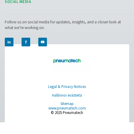
CDE 5-350 Nollahäviötyhjennykset
Pneumatechin häviöttömät CDE 5-350 -tyhjennysputket 
tehokkaasti kondenssin paineilmajärjestelmistä ilman il
Automaattinen tyhjennys, sisäänrakennetut
luotettavuusominaisuudet ja valinnaiset lämmitinsarjat
ympäristöihin varmistavat energiatehokkaan ja luote
toiminnan.