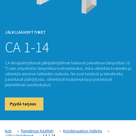
JÄLKIJÄÄHDYTTIMET
CA 1-14
CA-ilmajäähdytteiset jälkijäähdyttimet laskevat paineilman 
°C:een ympäristön lämpötilaa korkeammaksi, mikä vähentää
vähentää alavirran laitteiden rasitusta. Ne ovat kestäviä ja te
parantavat jäähdytystä, vähentävät kustannuksia ja parantav