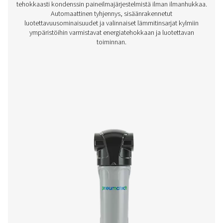
OWS 25-5300 Öljyn ja veden erottime
OWS 25-5300 -sarjan öljyn ja veden erottimet poistavat t