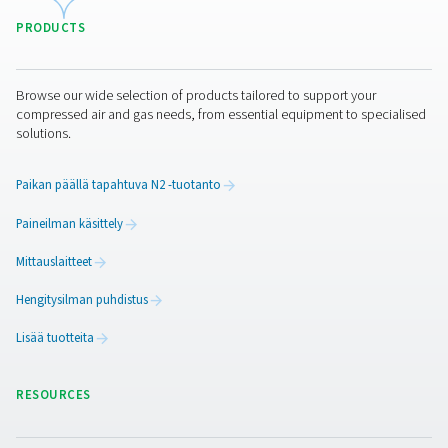
WD-vesitunnistimet
Pneumatechin WD-vesitunnistimet valvovat kondenssive
vaurioiden estämiseksi, korroosion vähentämiseksi ja i
ylläpitämiseksi öljyvoidelluissa ja öljyttömissä järjeste