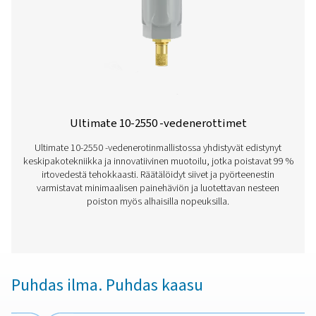
öljyn kondenssivedestä paineilmajärjestelmissä, mikä 
ympäristöystävällisyyden. Nämä yksiköt on suunnit
virtausnopeuksille 25-5 300 litraa minuutissa, ja ne ta
luotettavaa suorituskykyä sekä helpon asennuksen ja 