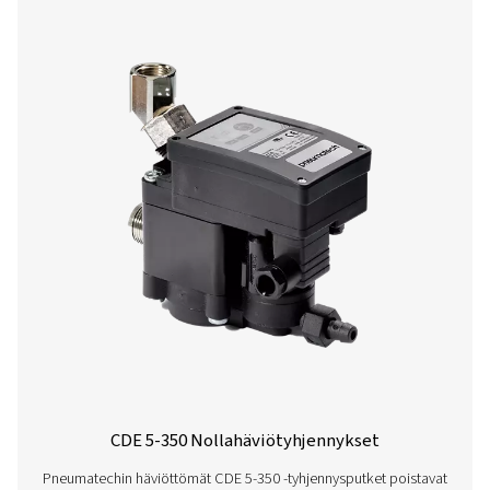
CW 1-17 Vesijäähdytteiset jälkijäähdytt
Vesijäähdytteiset CW 1-17 -jälkijäähdyttimet alentavat p
tai kaasun lämpötiloja kestävällä kuori- ja putkirakentee
varmistaa tehokkaan ja luotettavan suorituskyvy