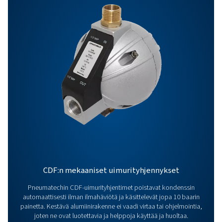
Ota yhteyttä
Onko sinulla kysyttävää tai haluatko tietää, miten
kondensaatinhallintaratkaisumme voivat parantaa
toimintaasi? Ota yhteyttä jo tänään! Tiimimme on val
antamaan asiantuntevaa neuvontaa ja auttamaan sin
optimoimaan prosessisi innovatiivisilla ja luotettavilla
järjestelmillämme. Suojataan laitteitanne ja parannet
tehokkuuttanne yhdessä!
Ota yhteyttä kondenssinhallinnan
asiantuntijoihimme