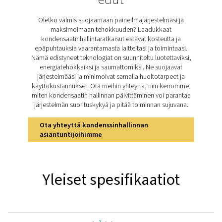
alhaisen painehäviön, tarjoaa ylivoimaisen suojan
energiatehokkaan suorituskyvyn, mikä tekee siitä ole
ratkaisun järjestelmän eheyden ylläpitämiseen ja toi
optimointiin.
Tutustu Ultimate-
vedenerotinmalliston
tärkeimpiin ominaisuuksi
Ultimate-vedenerotinmallisto on varustettu innovatiiv
ominaisuuksilla, jotka takaavat ylivoimaisen vedenpoi
luotettavan suorituskyvyn. Sen kehittynyt keskipakote
käyttää räätälöityjä siipiä heikkotehoisten vyöhykk
poistamiseen, mikä varmistaa optimaalisen erotte
Pyörteenestin estää veden takaisinkiertymisen ja säi