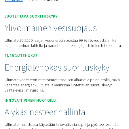
nopeuksilla.
Pyydä tarjous
Koti
Paineilman Käsittely
Kondensaation Hallinta
Vedenerotin
Ultimate 10-2550
LUOTETTAVA SUORITUSKYKY
Ylivoimainen vesisuojaus
Ultimate 10-2550 -sarjan vedenerotin poistaa 99 % irtovedes
suojaa alavirran laitteita ja parantaa paineilmajärjestelmien 