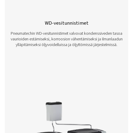
CDE 5-350 Nollahäviötyhjennykset
Pneumatechin häviöttömät CDE 5-350 -tyhjennysputket 
tehokkaasti kondenssin paineilmajärjestelmistä ilman il
Automaattinen tyhjennys, sisäänrakennetut
luotettavuusominaisuudet ja valinnaiset lämmitinsarjat
ympäristöihin varmistavat energiatehokkaan ja luote
toiminnan.