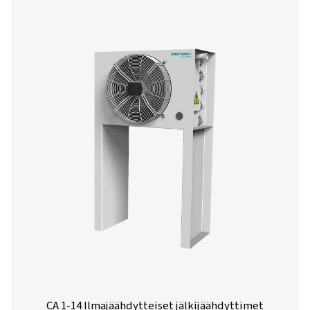
CDF:n mekaaniset uimurityhjennykse
Pneumatechin CDF-uimurityhjentimet poistavat kond
automaattisesti ilman ilmahäviötä ja käsittelevät jopa 1
painetta. Kestävä alumiinirakenne ei vaadi virtaa tai ohje
joten ne ovat luotettavia ja helppoja käyttää ja huol