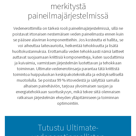
Ultimate 10-2550 -
vedenerottimet
Ultimate 10-2550 -vedenerottimet tarjoavat tehokkaan r
irtoveden poistamiseen paineilmajärjestelmistä, mikä v
laitteiden suojauksen ja järjestelmän tasaisen suoritusky
Kehittyneen keskipakotekniikan avulla ne saavuttavat
luotettavan erottelun myös alhaisilla ilmannopeuksilla ja
säilyttävät energiatehokkuuden kaikissa sovelluksissa.
Kompakti ja kestävä Ultimate-sarja on helppo integroid
paineilmajärjestelmiin, mikä tarjoaa luotettavaa vedenhal
parantaa järjestelmän yleistä luotettavuutta.