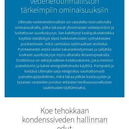
Miksi vedenerottimilla o
merkitystä
paineilmajärjestelmissä
Vedenerottimilla on tärkeä rooli paineilmajärjestelmissä,
poistavat irtonaisen nestemäisen veden paineilmasta e
se pääsee alavirran komponentteihin. Jos kosteutta ei ha
voi aiheuttaa laitevaurioita, heikentää tehokkuutta ja 
huoltokustannuksia. Erottamalla veden tehokkaasti nämä
auttavat suojaamaan kriittisiä komponentteja, kuten su
ja kuivaimia, varmistaen järjestelmän luotettavan ja t
toiminnan. Ultimate-vedenerotinsarja parantaa tätä kri
toimintoa huippuluokan keskipakotekniikalla ja edistyks
muotoilulla. Se poistaa 99 % irtovedestä ja säilyttää 