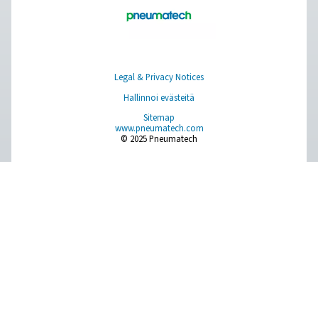
OWS 25-5300 -sarjan öljyn ja veden erottimet poistavat t
öljyn kondenssivedestä paineilmajärjestelmissä, mikä 
ympäristöystävällisyyden. Nämä yksiköt on suunnit
virtausnopeuksille 25-5 300 litraa minuutissa, ja ne ta
luotettavaa suorituskykyä sekä helpon asennuksen ja 