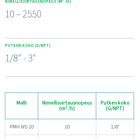
korkean suorituskyvyn myös alhaisilla ilmannopeuks
Erottimissa on edistyksellinen kotelorakenne, joka m
painehäviön ja tukee energiatehokasta käyttöä. Komp
kestävä Ultimate-sarja integroituu saumattomast
paineilmajärjestelmiin, mikä takaa pitkän kestävyyd
tasaisen nesteiden poiston erilaisten teollisuussovel
vaatimusten täyttämiseksi.
Koe tehokkaan
kondenssiveden hallinn
edut
Oletko valmis suojaamaan paineilmajärjestelmäsi
maksimoimaan tehokkuuden? Laadukkaat
kondensaatinhallintaratkaisut estävät kosteutta 