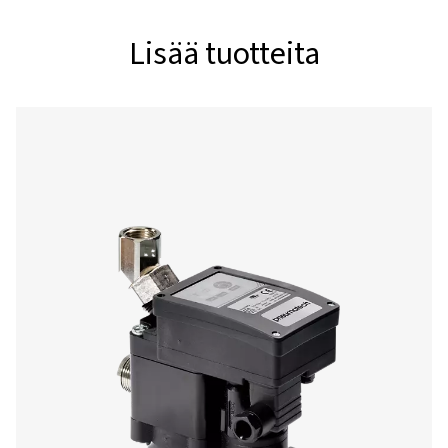
PMH WS
212
212
PMH WS
297
297
PMH WS
476
476
PMH WS
545
545
PMH WS
1189
1189