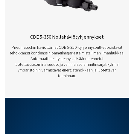
PMH WS
1444
1444
PMH WS
2550
2550
Ominaisuudet Ja Edut
Yleiset Spesifikaatiot
Lisävarusteet