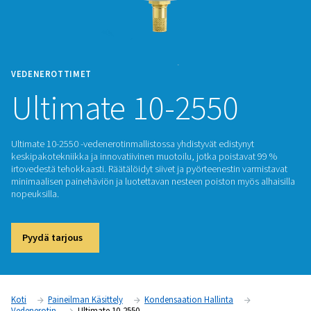
VEDENEROTTIMET
Ultimate 10-2550
Ultimate 10-2550 -vedenerotinmallistossa yhdistyvät edistyn
keskipakotekniikka ja innovatiivinen muotoilu, jotka poista
irtovedestä tehokkaasti. Räätälöidyt siivet ja pyörteenestin 
minimaalisen painehäviön ja luotettavan nesteen poiston myö