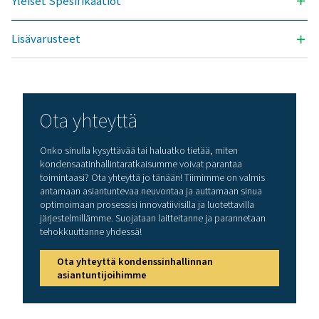
PMH WS 10
10
PMH WS 25
25
PMH WS 42
42
PMH WS 59
59
PMH WS 85
85
PMH WS
119
119