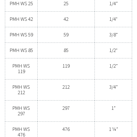
epäpuhtauksia vaarantamasta laitteitasi ja toiminta
Nämä edistyneet teknologiat on suunniteltu luotettav
energiatehokkaiksi ja saumattomiksi. Ne suojaav
järjestelmääsi ja minimoivat samalla huoltotarpeet
käyttökustannukset. Ota meihin yhteyttä, niin kerr
miten kondensaatin hallinnan päivittäminen voi par
järjestelmän suorituskykyä ja pitää toiminnan sujuv
Ota yhteyttä kondenssinhallinnan
asiantuntijoihimme
Yleiset spesifikaatio