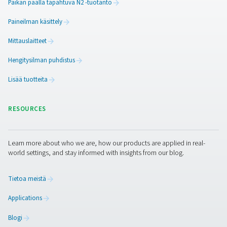
WD-vesitunnistimet
Pneumatechin WD-vesitunnistimet valvovat kondenssive
vaurioiden estämiseksi, korroosion vähentämiseksi ja i
ylläpitämiseksi öljyvoidelluissa ja öljyttömissä järjeste