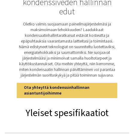
häiritsemättä järjestelmän toimintaa. Pneumatechin me
CDF-uimurityhjentimet parantavat luotettavuutta enti
rakenteellaan, joka eliminoi ilmahäviön tyhjennyksen a
sisältää tarkan uimurianturin tasaisen suorituskyv
varmistamiseksi. Kestävän alumiinirakenteen ja integ
ilmanpoiston ansiosta CDF-viemärit tarjoavat luotet
ratkaisun paineilmajärjestelmien optimointiin erilai
sovelluksissa.
Tutustu CDF:n tärkeimpi
ominaisuuksiin
CDF-uimurityhjentimet mahdollistavat luotettavan ja t
kondensaatin hallinnan paineilmajärjestelmissä, jotka 