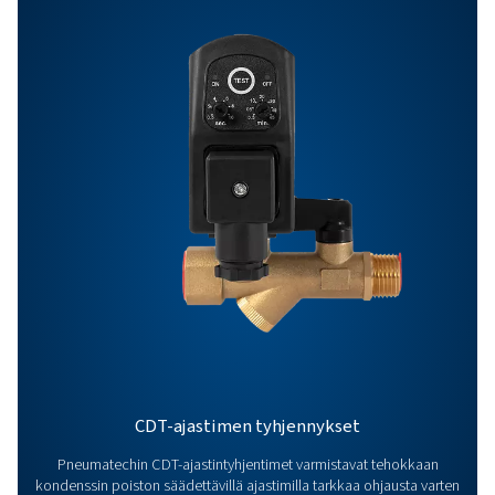
kondensaatinhallintaratkaisumme voivat parantaa
toimintaasi? Ota yhteyttä jo tänään! Tiimimme on val
antamaan asiantuntevaa neuvontaa ja auttamaan sin
optimoimaan prosessisi innovatiivisilla ja luotettavilla
järjestelmillämme. Suojataan laitteitanne ja parannet
tehokkuuttanne yhdessä!
Ota yhteyttä kondenssinhallinnan
asiantuntijoihimme
Lisää tuotteita