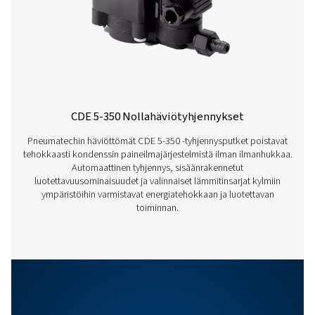
MIN. SUOSITELTU PAINE
1,5 baaria (22 psi)
Ominaisuudet Ja Edut
Ota yhteyttä
Onko sinulla kysyttävää tai haluatko tietää, miten