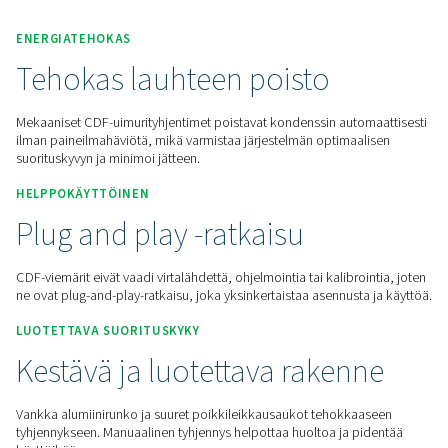
Pyydä tarjous
Koti
Paineilman Käsittely
Kondensaation Hallinta
Kondenssiveden Poisto
CDF
ENERGIATEHOKAS
Tehokas lauhteen poisto
Mekaaniset CDF-uimurityhjentimet poistavat kondenssin aut
ilman paineilmahäviötä, mikä varmistaa järjestelmän optima
suorituskyvyn ja minimoi jätteen.