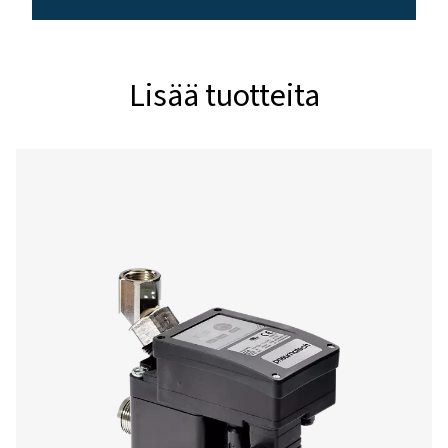
3
NIMELLISTILAVUUSVIRTA (M
/H)*
20000
*Katso 1 bar ja 20 °C käyttöpaineella 7 bar, kompressorin 
lämpötila 25 °C suhteellisessa kosteudessa 60 %, paineilm
35 °C
TYHJENNYSKAPASITEETTI (L/MIN)
2,8 7 baarissa / 4,2 10 baar