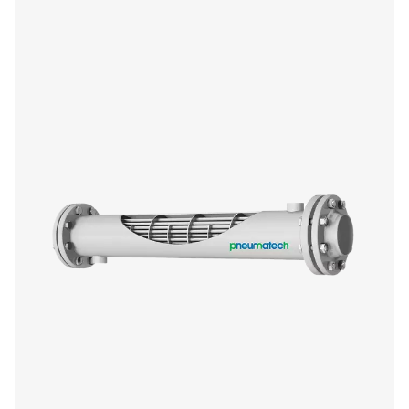
CDT-ajastimen tyhjennykset
Pneumatechin CDT-ajastintyhjentimet varmistavat te
kondenssin poiston säädettävillä ajastimilla tarkkaa ohja
ja tarjoavat luotettavan ja kustannustehokkaan ratk
paineilmajärjestelmiin.