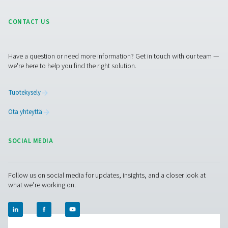
ECOBOX 2-4 Öljyn ja veden erottimet
ECOBOX 2-4 -öljy-vesierotinsarja hallitsee tehokka
kompressorin lauhdevettä ja vähentää öljypitoisuudet 
ppm:iin. Kompakti ja helppo integroida, se tarjo
kustannustehokkaan ja ympäristöystävällisen ratkaisun
paineilmajärjestelmiin.