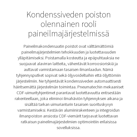
CDF:n mekaaniset
uimurityhjennykset
Pneumatechin mekaaniset CDF-uimurityhjentimet varmis
tehokkaan lauhteen poiston ilman paineilmahäviötä ja
käsittelevät jopa 10 baarin paineita. Lauhdevesi kertyy
kestävään, paineenkestävään alumiinisäiliöön ja tyhjen
automaattisesti, kun maksimitaso on saavutettu, tarkan
uimurianturin ohjaaman suoratoimisen venttiilin avulla.
CDF-tyhjennysaukko on varustettu integroidulla
ilmanpoistotoiminnolla ilmarakojen estämiseksi, mikä 
luotettavan suorituskyvyn ja keskeytymättömän toiminn
Vankka alumiinirakenne ja kierteiset tulo- ja lähtöliitännä
varmistavat kestävyyden ja helpon asennuksen. CDF-sar