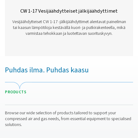
WD-vesitunnistimet
Pneumatechin WD-vesitunnistimet valvovat kondenssive
vaurioiden estämiseksi, korroosion vähentämiseksi ja i