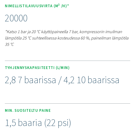
jopa 10 baarin paineella. Ne tyhjentävät lauhteen automa
ilman ilmahäviötä. Niissä käytetään tarkkaa uimuriantu
kestävää alumiinisäiliötä tasaisen ja pitkäaikaisen suor
varmistamiseksi. Integroitu tuuletustoiminto estää ilmar
varmistaa sujuvan toiminnan, ja kierteiset tulo- ja lähtöl
mahdollistavat helpon asennuksen. Vankka alumiinirak
luotettava toiminta tekevät CDF-viemäreistä käytännöll
kestävän ratkaisun järjestelmän tehokkuuden ylläpitä
Koe tehokkaan
kondenssiveden hallinn
edut
Oletko valmis suojaamaan paineilmajärjestelmäsi