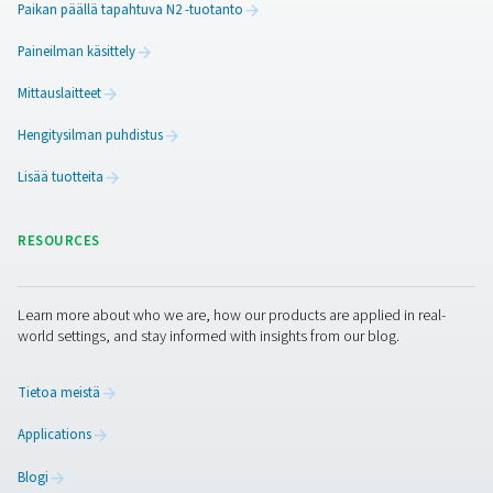
ylläpitämiseksi öljyvoidelluissa ja öljyttömissä järjeste