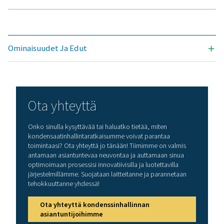
maksimoimaan tehokkuuden? Laadukkaat
kondensaatinhallintaratkaisut estävät kosteutta 
epäpuhtauksia vaarantamasta laitteitasi ja toiminta
Nämä edistyneet teknologiat on suunniteltu luotettav
energiatehokkaiksi ja saumattomiksi. Ne suojaav
järjestelmääsi ja minimoivat samalla huoltotarpeet
käyttökustannukset. Ota meihin yhteyttä, niin kerr
miten kondensaatin hallinnan päivittäminen voi par
järjestelmän suorituskykyä ja pitää toiminnan sujuv
Ota yhteyttä kondenssinhallinnan
asiantuntijoihimme
Yleiset spesifikaatio