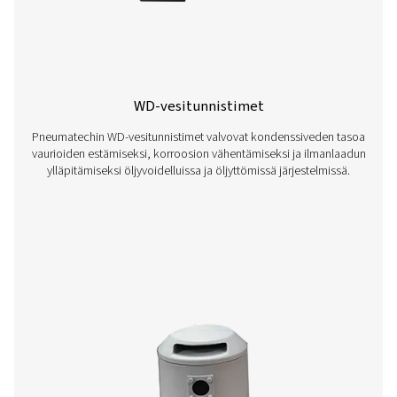
CDE 5-350 Nollahäviötyhjennykset
Pneumatechin häviöttömät CDE 5-350 -tyhjennysputket 
tehokkaasti kondenssin paineilmajärjestelmistä ilman il
Automaattinen tyhjennys, sisäänrakennetut
luotettavuusominaisuudet ja valinnaiset lämmitinsarjat
ympäristöihin varmistavat energiatehokkaan ja luote
toiminnan.