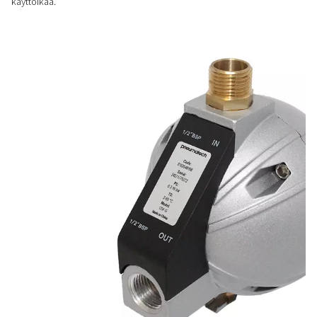
HELPPOKÄYTTÖINEN
Plug and play -ratkaisu
CDF-viemärit eivät vaadi virtalähdettä, ohjelmointia tai kalibr
ne ovat plug-and-play-ratkaisu, joka yksinkertaistaa asennus
LUOTETTAVA SUORITUSKYKY
Kestävä ja luotettava rake
Vankka alumiinirunko ja suuret poikkileikkausaukot tehokk
tyhjennykseen. Manuaalinen tyhjennys helpottaa huoltoa ja 
käyttöikää.