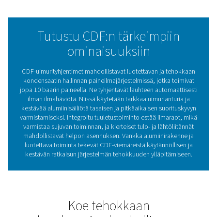
luotettava valinta paineilmajärjestelmien tehokkuuden j
luotettavuuden ylläpitämiseen.
Kondenssiveden poisto
olennainen rooli
paineilmajärjestelmissä
Paineilmakondensaatin poistot ovat välttämättö
paineilmajärjestelmien tehokkuuden ja luotettavu
ylläpitämiseksi. Poistamalla kosteutta ja epäpuhtauk
suojaavat alavirran laitteita, vähentävät korroosiorisk
auttavat varmistamaan tasaisen ilmanlaadun. Nä
tyhjennysputket sopivat sekä öljyvoideltuihin että öljy
järjestelmiin. Ne tyhjentävät kondenssiveden automaat