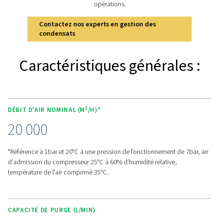
Découvrez les principale
caractéristiques du CDF
Les purgeurs à flotteur CDF permettent une gestion fi
efficace des condensats pour les circuits d'air com
fonctionnant à des pressions allant jusqu'à 10 bar. É
automatiquement les condensats sans perte d'air, ils uti
capteur à flotteur précis et un réservoir en aluminium 
pour des performances constantes et à long terme. La 
de ventilation intégrée empêche les fuites d'air, po
fonctionnement fluide, tandis que les raccords d'entré
sortie filetés facilitent l'installation. Grâce à leur cons
robuste en aluminium et à leur fonctionnalité fiable, les
CDF offrent une solution pratique et durable pour mai
l'efficacité du système.