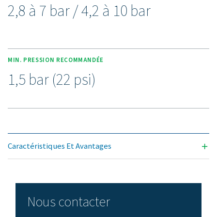
Découvrez les avantage
d’une gestion efficace de
condensats
Prêt à protéger votre système d’air comprimé et
maximiser l’efficacité ? Les solutions de gestion 
condensats de haute qualité empêchent l’humidité e
contaminants de compromettre votre équipement e
opérations. Conçues pour la fiabilité, l’efficacit
énergétique et des performances fluides, ces techno
avancées protègent votre système tout en minimisan
besoins de maintenance et les coûts d’exploitati
Contactez-nous dès aujourd’hui pour découvrir co
la mise à niveau de votre système de gestion de
condensats peut améliorer les performances de v
système et assurer le bon fonctionnement de vo