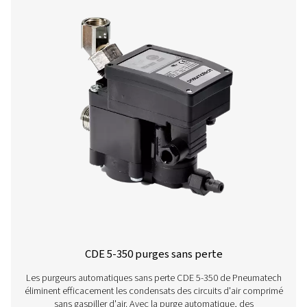
CAPACITÉ DE PURGE (L/MIN)
2,8 à 7 bar / 4,2 à 10 bar
MIN. PRESSION RECOMMANDÉE
1,5 bar (22 psi)