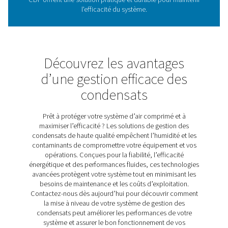
comprimé. En éliminant l'humidité et les contaminant
protègent les équipements en aval, réduisent le risq
corrosion et garantissent une qualité d'air constante. 
la fois aux systèmes lubrifiés et sans huile, ces pur
déchargent automatiquement les condensats sans pert
fonctionnement du système. Les purgeurs à flotteur m
CDF de Pneumatech vont plus loin en termes de fiabili
une conception qui élimine les pertes d'air pendant la 
qui est dotée d'un capteur à flotteur précis pour 
performances constantes. Grâce à leur constructio
aluminium durable et à leur ventilation intégrée pour 
les fuites d'air, les purgeurs CDF constituent une soluti
pour l'optimisation des systèmes à air comprimé dans 
applications.