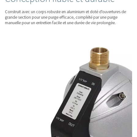
condensats sans perte d'air comprimé, garantissant ainsi de
performances optimales du système tout en minimisant le ga
UTILISATION CONVIVIALE
Solution plug-and-play
Les purgeurs CDF ne nécessitent aucune alimentation, pro
ou étalonnage, offrant ainsi une solution prête à l'emploi qui
l'installation et le fonctionnement.
FIABILITÉ DES PERFORMANCES
Conception fiable et durab
Construit avec un corps robuste en aluminium et doté d'ouv
grande section pour une purge efficace, complété par une 
manuelle pour un entretien facile et une durée de vie prolon