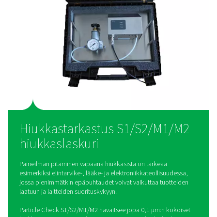
Kiinteä tai siirrettävä käyt
Voit valita jatkuvan ilmanlaadun seurannan kiinteiden S1/
avulla tai pistokokeet kannettavan M1/M2-huoltolaukun a
käyttötarpeidesi mukaan.