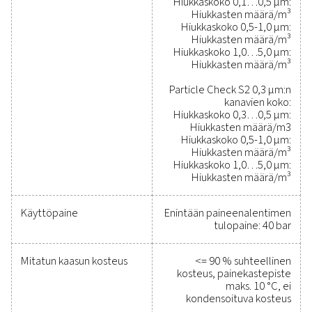
varmistaminen ei ole koskaan ollut helpompaa
Laadukkaat mittauslaitteet mahdollistavat kriittis
parametrien tarkan valvonnan, mikä auttaa optimo
tehokkuuden, ylläpitämään luotettavuutta ja ehkäi
kalliita ongelmia. Nämä kestävät ja saumattomas
integroitavat ratkaisut auttavat tekemään tietoo
perustuvia päätöksiä ja pitämään toimintasi
huipputehokkaana. Ota meihin yhteyttä, niin kerr
miten mittauslaitteidesi päivittäminen voi parant
järjestelmän kykyjä ja toiminnan menestystä.
Ota yhteyttä mittauslaiteasiantuntijoihi
Yleiset spesifikaatio