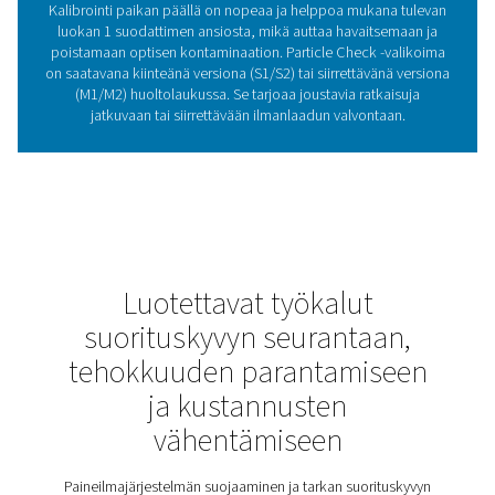
paineilmasta
Paineilma- ja kaasujärjestelmissä olevat hiukkaset voiva
tuotteen kontaminoitumiseen, laitteiden kulumisee
ilmanlaatustandardien noudattamatta jättämisee
Hiukkastasojen valvonta on ratkaisevan tärkeää i
puhtauden ja järjestelmän luotettavuuden varmistam
erityisesti herkillä teollisuudenaloilla, kuten elintarvike-,
elektroniikkateollisuudessa. Particle Check -valikoima
erittäin tarkan hiukkasten tunnistuksen, joka auttaa yr
tunnistamaan kontaminaation varhaisessa vaiheess
ylläpitämään puhdasta, korkealaatuista paineilmaa. Se
luotettavan ratkaisun prosessien suojaamiseen j
vaatimustenmukaisuuden varmistamiseen sekä rutiinin
laaduntarkastuksiin että jatkuvaan valvontaan.