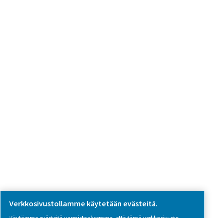
we're here to help you find the right solution.
Tuotekysely
Ota yhteyttä
SOCIAL MEDIA
Follow us on social media for updates, insights, and a close
what we’re working on.