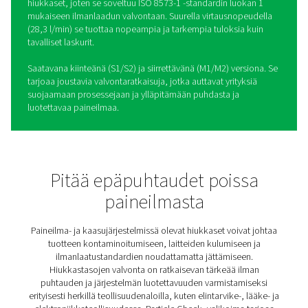
Hiukkastarkastus S1/S2/M1
hiukkaslaskuri
Paineilman pitäminen vapaana hiukkasista on tärkeää
esimerkiksi elintarvike-, lääke- ja elektroniikkateollisuu