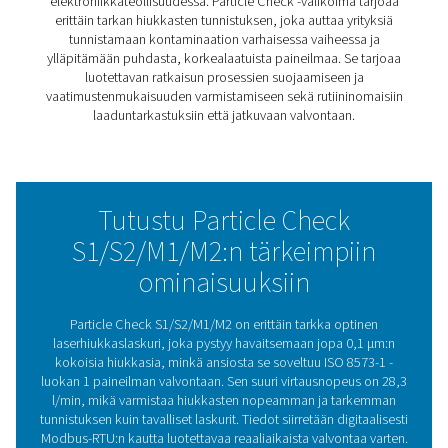
jossa pienimmätkin epäpuhtaudet voivat vaikuttaa tuot
laatuun ja laitteiden suorituskykyyn.
Particle Check S1/S2/M1/M2 havaitsee jopa 0,1 μm:n ko
hiukkaset, joten se soveltuu ISO 8573-1 -standardin luo
mukaiseen ilmanlaadun valvontaan. Suurella virtausnop
(28,3 l/min) se tuottaa nopeampia ja tarkempia tuloksia
tavalliset laskurit.
Saatavana kiinteänä (S1/S2) ja siirrettävänä (M1/M2) ver
tarjoaa joustavia valvontaratkaisuja, jotka auttavat yrityk
suojaamaan prosessejaan ja ylläpitämään puhdasta ja
luotettavaa paineilmaa.
Pitää epäpuhtaudet pois