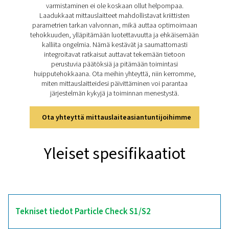
Tutustu Particle Check
S1/S2/M1/M2:n tärkeimpi
ominaisuuksiin
Particle Check S1/S2/M1/M2 on erittäin tarkka opt
laserhiukkaslaskuri, joka pystyy havaitsemaan jopa 0
kokoisia hiukkasia, minkä ansiosta se soveltuu ISO 8
luokan 1 paineilman valvontaan. Sen suuri virtausnopeu
l/min, mikä varmistaa hiukkasten nopeamman ja ta
tunnistuksen kuin tavalliset laskurit. Tiedot siirretään digi
Modbus-RTU:n kautta luotettavaa reaaliaikaista valvonta
Kalibrointi paikan päällä on nopeaa ja helppoa mukana
luokan 1 suodattimen ansiosta, mikä auttaa havaitse
poistamaan optisen kontaminaation. Particle Check -v
on saatavana kiinteänä versiona (S1/S2) tai siirrettävänä
(M1/M2) huoltolaukussa. Se tarjoaa joustavia ratkai