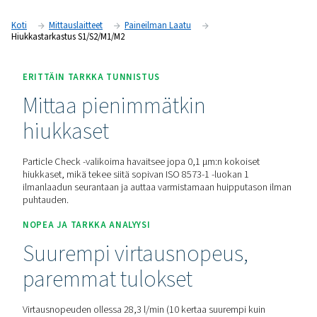
kokoon asti, mikä auttaa varmistamaan puhtaan ja korkeala
paineilman ISO 8573-1 -luokan 1 standardien mukaisesti. S
kiinteänä (S1/S2) ja siirrettävänä (M1/M2) versiona. Se tarjoa
valvontaa sekä rutiinitarkastuksiin että jatkuvaan ilmanlaadu
Pyydä tarjous
Koti
Mittauslaitteet
Paineilman Laatu
Hiukkastarkastus S1/S2/M1/M2
ERITTÄIN TARKKA TUNNISTUS
Mittaa pienimmätkin