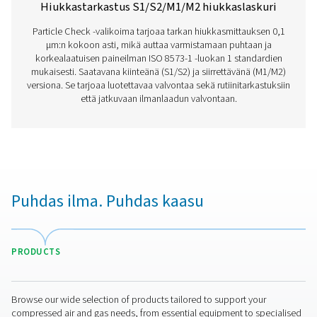
Onko sinulla kysyttävää mittauslaitteistamme tai hal
tietää, miten ne voivat parantaa toimintaasi? Ota yhte
jo tänään! Tiimimme tarjoaa asiantuntevaa neuvontaa
opastaa prosessien optimoinnissa tarkkojen ja luotet
ratkaisujemme avulla. Varmistataan tarkkuus ja viedä
järjestelmäsi suorituskyky seuraavalle tasolle!
Ota yhteyttä mittauslaiteasiantuntijoihi
Lisää tuotteita