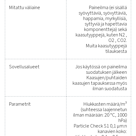
jatkuvaan tai siirrettävään ilmanlaadun valvontaa
Luotettavat työkalut
suorituskyvyn seurantaa
tehokkuuden parantamis
ja kustannusten
vähentämiseen
Paineilmajärjestelmän suojaaminen ja tarkan suoritu