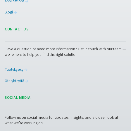
Oil Check Pro -öljyhöyrymonitori
Oil Check Pro valvoo jatkuvasti paineilman öljyhöyryj
varmistaa ilmanlaadun ja prosessiturvallisuuden. Autom
kalibroinnin, paikan päällä tapahtuvan verifioinnin ja pit
vakauden ansiosta se tarjoaa tarkkoja reaaliaikaisia mi
sekä kiinteisiin että siirrettäviin sovelluksiin.