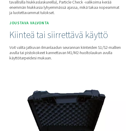
hiukkaset
Particle Check -valikoima havaitsee jopa 0,1 μm:n kokois
hiukkaset, mikä tekee siitä sopivan ISO 8573-1 -luokan 1
ilmanlaadun seurantaan ja auttaa varmistamaan huipputa
puhtauden.
NOPEA JA TARKKA ANALYYSI
Suurempi virtausnopeus,
paremmat tulokset
Virtausnopeuden ollessa 28,3 l/min (10 kertaa suurempi k
tavallisilla hiukkaslaskureilla), Particle Check -valikoima 
enemmän hiukkasia lyhyemmässä ajassa, mikä takaa n
ja luotettavammat tulokset.
JOUSTAVA VALVONTA