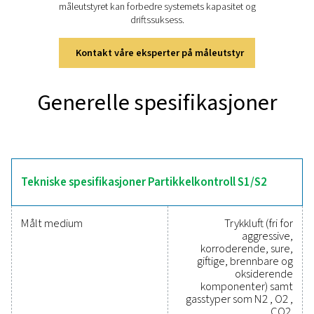
S1/S2/M1/M2
Partikkelkontroll S1/S2/M1/M2 er en høypresisjons o
laserpartikkelteller som kan detektere partikler ned til
noe som gjør den egnet for overvåking av trykkluft i hen
ISO 8573-1 klasse 1. Den har en høy strømningshastighe
l/min, noe som sikrer raskere og mer nøyaktig
partikkeldeteksjon enn standard tellere. Data overføres 
via Modbus-RTU for pålitelig sanntidsovervåking. Kalibr
stedet er rask og enkel med det inkluderte klasse 1-filt
bidrar til å oppdage og eliminere optisk forurensni
Partikkelkontrollserien er tilgjengelig som en stasjonær
(S1/S2) eller mobil versjon (M1/M2) i en servicekoffert, 
fleksible løsninger for kontinuerlig eller bærbar
luftkvalitetskontroll.