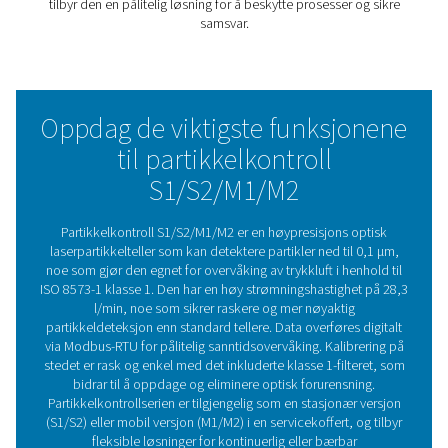
Partikkelkontroll S1/S2/M1/M2 detekterer partikler så 
0,1 μm, noe som gjør den egnet for overvåking av luftkval
henhold til ISO 8573-1 klasse 1. Med en høy strømnings
(28,3 l/min) leverer den raskere og mer nøyaktige result
standard tellere.
Den er tilgjengelig i stasjonære (S1/S2) og mobile (M1/M
versjoner, og tilbyr fleksible overvåkingsløsninger som h
bedrifter med å beskytte prosessene og opprettholde r
pålitelig trykkluft.
Holde forurensning ute a
trykkluften