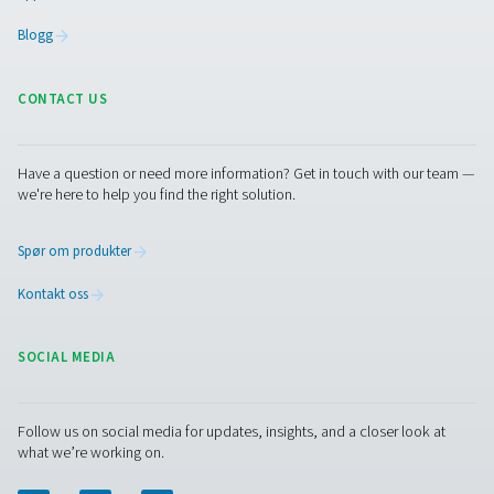
Oljekontroll Pro oljedampmonitor
Oil Check Pro overvåker kontinuerlig restoljedamp i try
noe som sikrer høy luftkvalitet og prosessikkerhet. Med 
kalibrering, verifisering på stedet og langsiktig stabilite
nøyaktige målinger i sanntid for både stasjonære og
bruksområder.