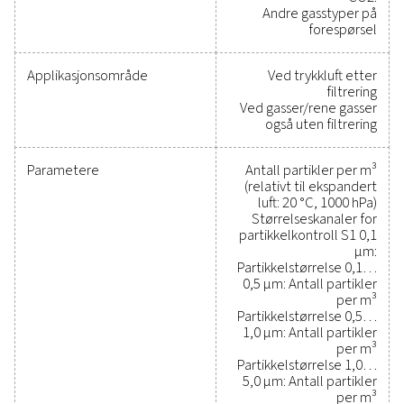
Pålitelige verktøy for å sp
ytelse, forbedre effektivite
og redusere kostnaden
Det har aldri vært enklere å beskytte trykkluftsystem
samtidig sikre presis ytelse. Måleutstyr av høy kvalite
nøyaktig overvåking av kritiske parametere, noe 
hjelper deg med å optimalisere effektiviteten,
opprettholde påliteligheten og forhindre kostba
problemer. Disse løsningene er konstruert for holdb
og sømløs integrasjon, slik at du kan ta informer
beslutninger og holde driften i gang med topp ytel
Kontakt oss i dag for å finne ut hvordan oppgraderi