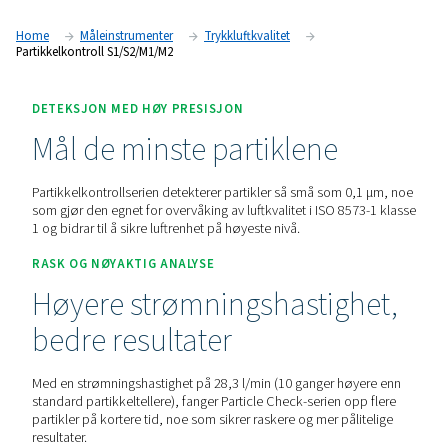
som bidrar til å sikre ren trykkluft av høy kvalitet i samsvar
1 klasse 1-standardene. Den er tilgjengelig i stasjonære (S1
(M1/M2) versjoner, og tilbyr pålitelig overvåking for både ru
kontroller og kontinuerlig luftkvalitetskontroll.
Kontakt oss for et pristilbud!
Home
Måleinstrumenter
Trykkluftkvalitet
Partikkelkontroll S1/S2/M1/M2
DETEKSJON MED HØY PRESISJON
Mål de minste partiklene