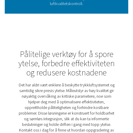
Partikler i trykkluft- og gassystemer kan føre til
produktforurensning, slitasje på utstyr og manglende 
med standarder for luftkvalitet. Overvåking av partikkel
avgjørende for å sikre luftrenhet og systempålitelighet, s
sensitive bransjer som næringsmidler, legemidler og ele
Partikkelkontrollserien gir svært presis partikkeldetek
hjelper bedrifter med å identifisere forurensning tidl
opprettholde ren trykkluft av høy kvalitet. Enten det g
rutinemessige kvalitetskontroller eller kontinuerlig ove
tilbyr den en pålitelig løsning for å beskytte prosesser 
samsvar.
Oppdag de viktigste funksj
til partikkelkontroll