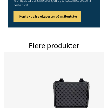
Partikkelstørr
5,0 µm: Antall
Driftstrykk
Maks. inngang
trykkreduksjons
Fuktighet i målt gass
<= 90 % rel. 
trykkduggpunkt
°C, ikke-kond
Omgivelsestemperatur
Temperatur på det målte