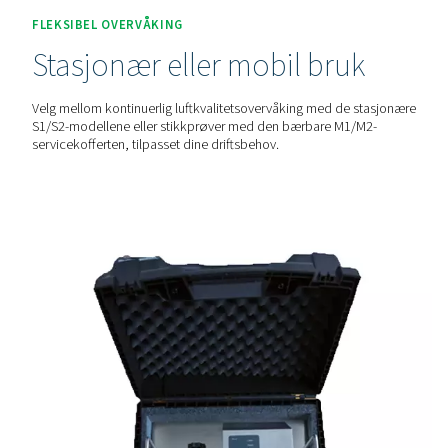
Partikkelkontrollserien detekterer partikler så små som 0
som gjør den egnet for overvåking av luftkvalitet i ISO 85
1 og bidrar til å sikre luftrenhet på høyeste nivå.
RASK OG NØYAKTIG ANALYSE
Høyere strømningshastigh
bedre resultater
Med en strømningshastighet på 28,3 l/min (10 ganger hø
standard partikkeltellere), fanger Particle Check-serien op
partikler på kortere tid, noe som sikrer raskere og mer pål
resultater.
FLEKSIBEL OVERVÅKING
Stasjonær eller mobil bru