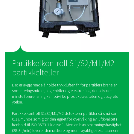
Velg mellom kontinuerlig luftkvalitetsovervåking med de 
S1/S2-modellene eller stikkprøver med den bærbare M1
servicekofferten, tilpasset dine driftsbehov.