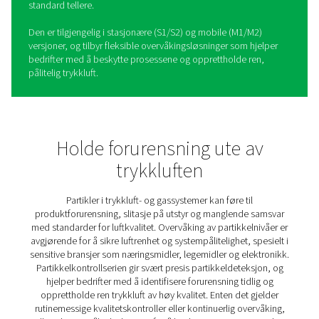
Partikkelkontroll S1/S2/M1
partikkelteller
Det er avgjørende å holde trykkluften fri for partikler i br
som næringsmidler, legemidler og elektronikk, der selv
minste forurensning kan påvirke produktkvaliteten og ut
ytelse.