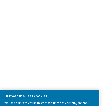
Spør om produkter
Kontakt oss
SOCIAL MEDIA
Follow us on social media for updates, insights, and a close
what we’re working on.