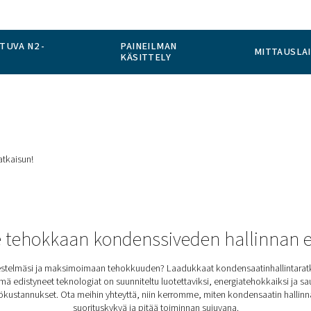
PÄÄLLÄ TAPAHTUVA N2 -
PAINEILMAN
TO
KÄSITTELY
KAAN
le täydellisen ratkaisun!
Koe tehokkaan kondenssive