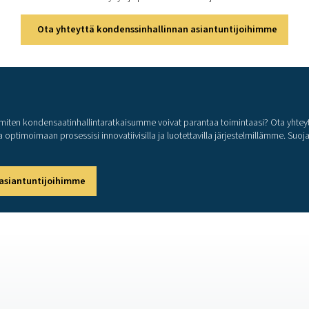
n paineilmajärjestelmäsi ja maksimoimaan tehokkuuden? Laaduk
a toimintaasi. Nämä edistyneet teknologiat on suunniteltu luotet
tarpeet ja käyttökustannukset. Ota meihin yhteyttä, niin kerro
suorituskykyä ja pitää toimi
Ota yhteyttä kondenssinhallinna
 haluatko tietää, miten kondensaatinhallintaratkaisumme voivat
uttamaan sinua optimoimaan prosessisi innovatiivisilla ja luotet
ssinhallinnan asiantuntijoihimme