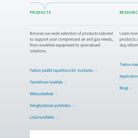
Puhdas ilma. Puhdas kaas
PRODUCTS
Browse our wide selection of products tailor
to support your compressed air and gas need
from essential equipment to specialised
solutions.