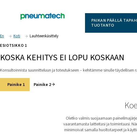
PAIKAN 
TUOTAN
En
Koti
Lauhteenkäsittely
ESIOTSIKKO 1
KOSKA KEHITYS EI LOPU KOS
Konsultoinnista suunnitteluun ja toteutukseen – kehitämme sinul
Painike 1
Painike 2