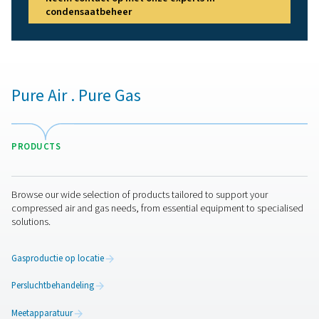
Hebt u vragen of wilt u weten hoe onze oplossingen voo
condensaatbeheer uw activiteiten kunnen verbeteren?
contact met ons op! Ons team staat klaar om u deskund
advies te geven en u te helpen uw processen te optimal
met onze innovatieve en betrouwbare systemen. Laten
samen uw apparatuur beschermen en uw efficiëntie ver
Neem contact op met onze experts in
condensaatbeheer
Pure Air . Pure Gas