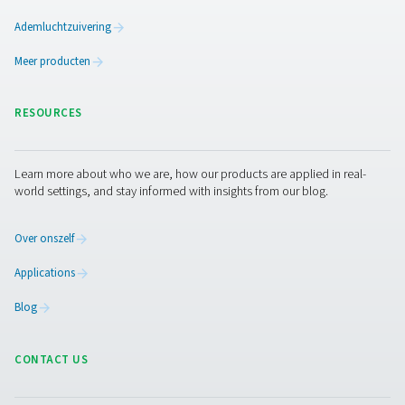
PRODUCTS
Browse our wide selection of products tailored to support 
compressed air and gas needs, from essential equipment to
solutions.
Gasproductie op locatie
Persluchtbehandeling
Meetapparatuur
Ademluchtzuivering
Meer producten