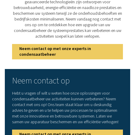
Klaar om uw persluchtsysteem te beschermen en de eff
te maximaliseren? Hoogwaardige oplossingen vo
condensaatbeheer voorkomen dat vocht en verontrein
uw apparatuur en activiteiten in gevaar brengen. 
geavanceerde technologieën zijn ontworpen vo
betrouwbaarheid, energie-efficiëntie en naadloze prest
beschermen uw systeem terwijl ze de onderhoudsbeho
bedrijfskosten minimaliseren. Neem vandaag nog cont
ons op om te ontdekken hoe een upgrade van 
condensaatbeheer de systeemprestaties kan verbeter
activiteiten soepel kan laten verlopen.
Neem contact op met onze experts in
condensaatbeheer
Neem contact op