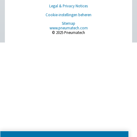
Have a question or need more information? Get in touch wi
we're here to help you find the right solution.
Vraag over product
Neem contact met ons op
SOCIAL MEDIA
Follow us on social media for updates, insights, and a close
what we’re working on.