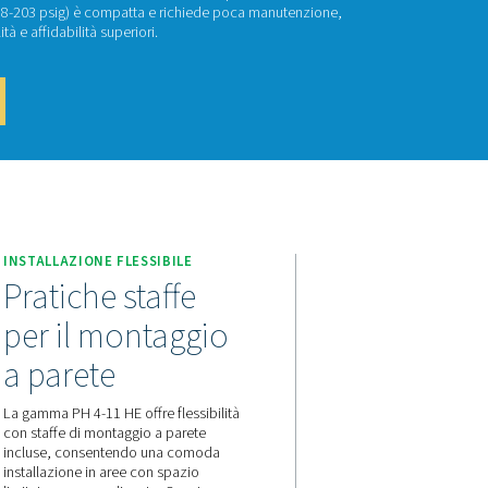
 4-11 HE
e sul mercato per un essiccatore ad adsorbimento di piccole d
aggi in termini di prestazioni ed efficienza dell'offerta PH HE d
i dimensioni 4-11 (4-14 barg/58-203 psig) è compatta e rich
 aria di alta qualità con flessibilità e affidabilità superiori.
attaci per un preventivo!
d Adsorbimento
PH 4-11 HE
INSTALLAZIONE FLESSIBILE