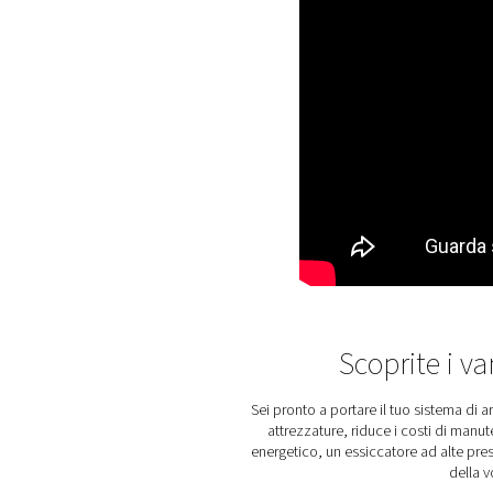
S
La gamma PH 4-11 HE è ricc
semplificando la manutenz
staffe di montaggio a pare