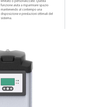
Pratiche staff
e
per il montag
cia
a parete
La gamma PH 4-11 HE offre fles
con staffe di montaggio a pare
 una facile
incluse, consentendo una co
te con il
installazione in aree con spazi
stituzione
limitato o personalizzate. Que
zione
funzione aiuta a risparmiare s
e rapida ed
mantenendo al contempo una
pi di fermo
disposizione e prestazioni otti
 qualità
sistema.
necessità di