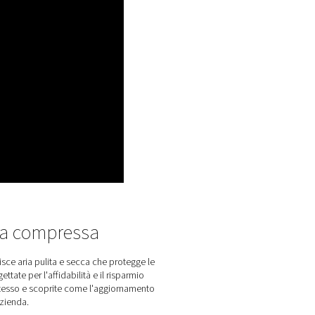
pali del modello PH 4-11 HE
a facilità d'uso. Garantisce un punto di rugiada a bassa pressio
 L'ottimizzazione dell'ugello di spurgo migliora le prestazioni,
nche un prefiltro di grado C, un filtro antipolvere integrato e u
a qualità dell'aria affidabile e costante.