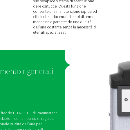
lità
Facile
ilità
sostituzion
della cartuc
essiccante
ffre un punto
sione stabile,
zione costante
La gamma PH 4-11 HE offre
schi legati
manutenzione dell'essiccan
rosione e il
suo semplice sistema di so
 un controllo
delle cartucce. Questa fun
per migliorare le
consente una manutenzion
efficiente, riducendo i tem
macchina e garantendo una
dell'aria costante senza la 
utensili specializzati.