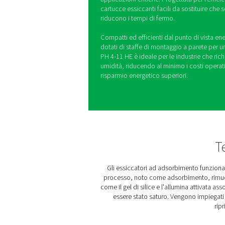
Essiccatori a
a freddo PH 4
Gli essiccatori ad adsorbi
offrono un'essiccazione dell
fino a -40 °C o -70 °C, gara
applicazioni critiche. Proge
cartucce essiccanti facili d
riducono i tempi di fermo.
Compatti ed efficienti dal p