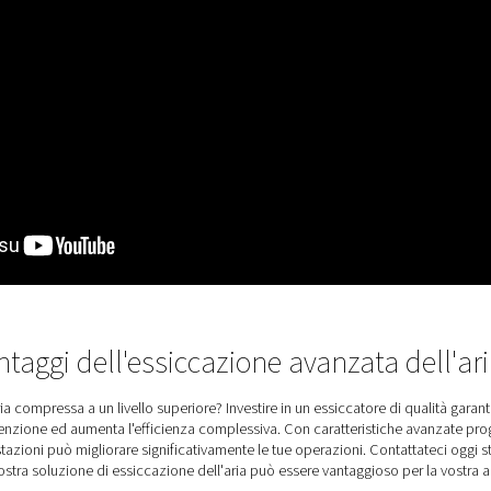
coprite le caratteristiche princi
a di caratteristiche progettate per massimizzare l'efficienza e l
ione dell'essiccante con una facile sostituzione della cartuccia.
te offrono opzioni di installazione flessibili. La gamma include a
PDP opzionale per un monitoraggio preciso, garantendo un