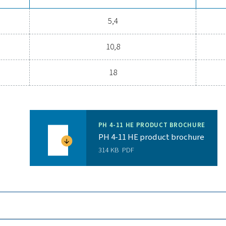
rite i vantaggi dell'essiccazione
 tuo sistema di aria compressa a un livello superiore? Investire i
 i costi di manutenzione ed aumenta l'efficienza complessiva. Con
tore ad alte prestazioni può migliorare significativamente le t
della vostra soluzione di essiccazione dell'aria può e
Contatta oggi stesso i nostri esperti
Specifiche ge
IN PRESSIONE
PORTATA IN VOLUME 