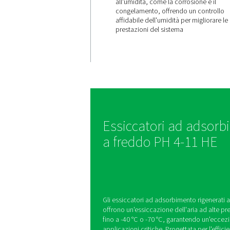
Aria di qua
con affidab
superiore
La gamma PH 4-11 HE o
di rugiada a bassa pres
garantendo un'essicca
dell'aria. Ciò riduce i ri
all'umidità, come la cor
congelamento, offrendo
affidabile dell'umidità 
prestazioni del sistema