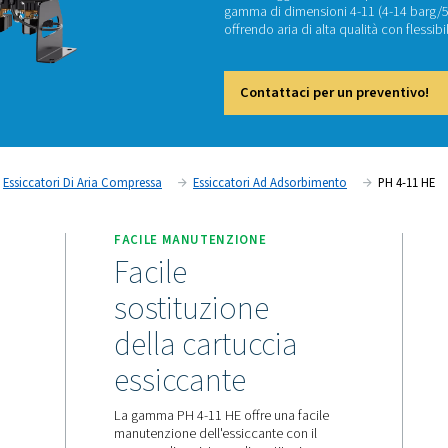
PH
Se siet
dei vant
gamma d
offrendo
Cont
a Compressa
Essiccatori Di Aria Compressa
Essiccatori A
BILI
FACILE MANUTENZIONE