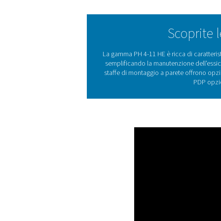
dotati di staffe di montaggio
PH 4-11 HE è ideale per le in
umidità, riducendo al minimo 
risparmio energetico superio
Gli essiccatori ad adsorb
processo, noto come adsorb
come il gel di silice e l'al
essere stato saturo. Ve