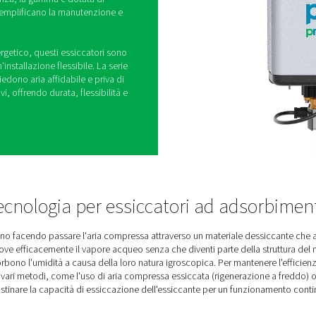
d adsorbimento rigenerati
-11 HE
mento rigenerati a freddo PH 4-11 HE di Pneumatech
'aria ad alte prestazioni con un punto di rugiada
ntendo un'eccezionale qualità dell'aria per
ttata per l'efficienza, la gamma è dotata di
a sostituire che semplificano la manutenzione e
unto di vista energetico, questi essiccatori sono