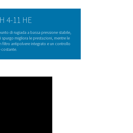
ri ad adsorbimento
n materiale dessiccante che attrae e trattiene l'umidità dall'ar
nti parte della struttura del materiale dessiccante. I comuni 
oscopica. Per mantenere l'efficienza, l'essiccante deve essere ri
ta (rigenerazione a freddo) o di soffianti con riscaldatori este
cante per un funzionamento continuo.