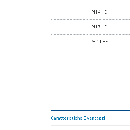
Scop
Sei pronto a portare il
attrezzature, riduce
energetico, un essicca
PUNTO DI RUGIADA 