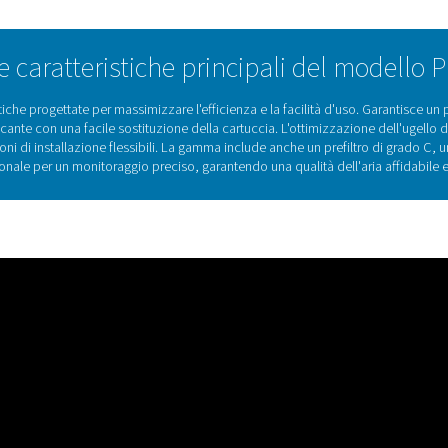
 a parete per un'installazione flessibile. La serie
dustrie che richiedono aria affidabile e priva di
i costi operativi, offrendo durata, flessibilità e
ri.
Tecnologia per essiccato
imento funzionano facendo passare l'aria compressa attraverso u
imento, rimuove efficacemente il vapore acqueo senza che dive
lumina attivata assorbono l'umidità a causa della loro natura igr
ngono impiegati vari metodi, come l'uso di aria compressa essicca
ripristinare la capacità di essiccazione dell'essic