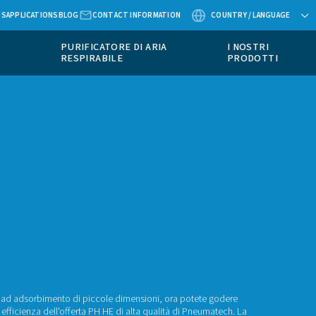
ABOUT US
APPLICATIONS
BLOG
CONTACT
APPARECCHIATURE DI
PURIFICATORE
MISURAZIONE
RESPIRABILE
CATORI AD ADSORBIMENTO