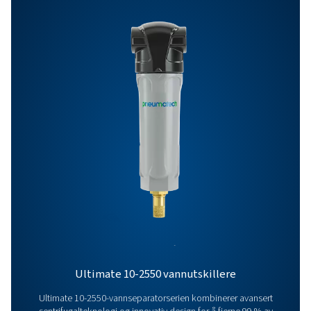
Egenskaper Og Fordeler
Generelle Spesifikasjoner
Tilleggsutstyr
Flere produkter