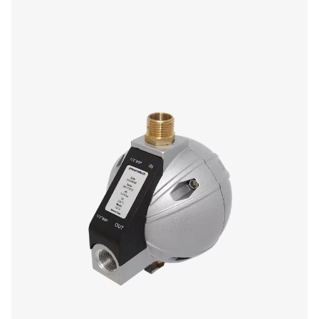
sentrifugalteknologi og innovativ design for å fjerne 
bulkvannet effektivt. Med spesialkonstruerte lameller
virvelstopper sikrer den minimalt trykktap og pålit
væskefjerning, selv ved lave hastigheter.