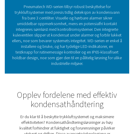
forblir lukket under normal drift, noe som gjør den til en 
effektiv og rimelig beskyttelse for trykkluftsystemene.
Beskytt trykkluftsystemet
pålitelig vanndeteksjon
Vanndetektorer er viktige verktøy for å beskytt
trykkluftsystemer, og de oppdager tilstedeværelse
kondensvann som kan forårsake korrosjon, isdannelse,
produktkvalitet og driftsforstyrrelser. Ved å gi tidlige va
muliggjøre korrigerende tiltak i tide, bidrar de til å opp
systemytelsen og forhindre kostbare skader. Pneumat
serien med vanndetektorer gir pålitelig og rimelig besk
med tidlig deteksjon, tydelige visuelle og hørbare ala
sømløs integrasjon med kontrollsystemer. Med auto
kondensatfrigjøring under alarmforhold og en rob