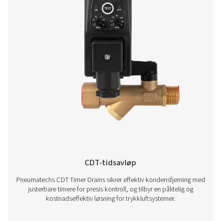
Ultimate 10-2550 vannutskillere
Ultimate 10-2550-vannseparatorserien kombinerer av