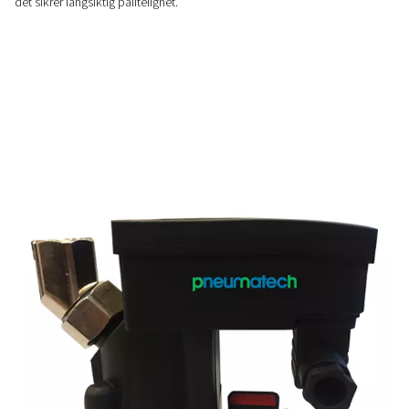
Proaktiv overvåking og vars
WD-serien tilbyr sanntidsovervåking av vannivået med alarm
kontrollpanelet og i kontrollrommet, noe som sikrer rask ha
systempålitelighet.
BRUKERVENNLIG
Enkelt å sette opp
Med en enkel oppsettprosess er WD vanndetektorer enkle å i
systemet, noe som sparer tid og forenkler vedlikeholdet sa
det sikrer langsiktig pålitelighet.