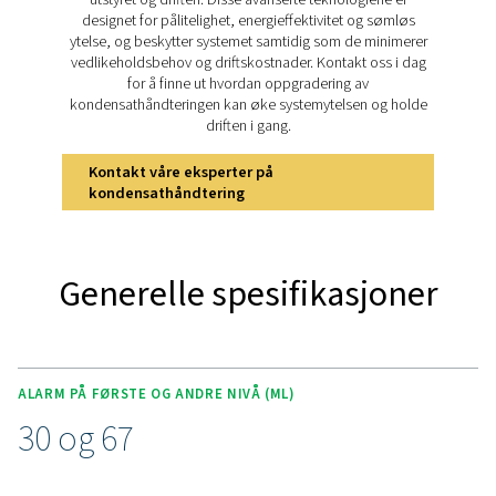
brukervennlig design sikrer WD-serien effektiv overvå
trygghet for trykkluftnettverk på tvers av ulike brukso
Oppdag de viktigste funksj
til WD
Pneumatech WD-serien tilbyr robust beskyttelse f
trykkluftsystemer med presis tidlig deteksjon av kon
fra bare 3 centiliter. Visuelle og hørbare alarmer si
umiddelbar oppmerksomhet, mens en potensialfri k
integreres sømløst med kontrollromsystemer. Den int
kuleventilen slipper ut kondensat under alarmer og forbl
ellers, noe som bevarer systemets integritet. WD-serien e
installere og bruke, og har tydelige LED-indikatorer
testknapp for rutinemessige kontroller og en IP65-klass