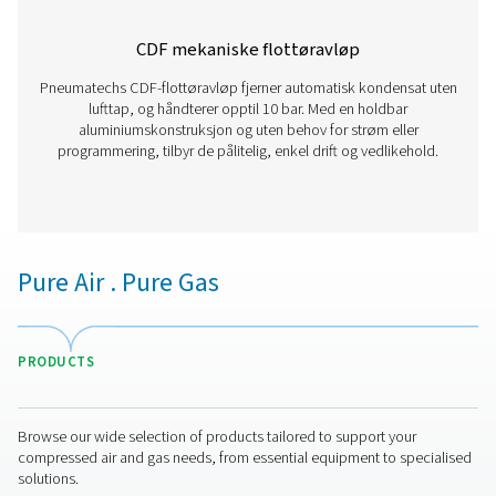
CDE 5-350 Nulltapsavløp
Pneumatechs CDE 5-350 nulltapsavløp fjerner effektivt 
fra trykkluftsystemer uten å sløse med luft. Med auto
drenering, innebygde pålitelighetsfunksjoner og valgfrie
for kalde miljøer, sikrer de energieffektiv og pålitelig 