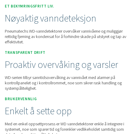
Kontakt oss for et pristilbud!
Home
Trykkluftbehandling
Kondensatbehandling
Vanndetektorer
WD
ET BEKYMRINGSFRITT LIV.
Nøyaktig vanndeteksjon
Pneumatechs WD-vanndetektorer overvåker vannivåene og 
rettidig fjerning av kondensat for å forhindre skade på utstyr
effektivitet.
TRANSPARENT DRIFT