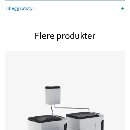
kondensathåndteringen kan øke systemytelsen og 
driften i gang.
Kontakt våre eksperter på
kondensathåndtering
Generelle spesifikasjo
ALARM PÅ FØRSTE OG ANDRE NIVÅ (ML)
30 og 67