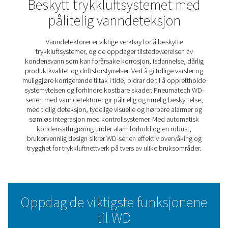
WD Vanndetektorer
Til tross for alle anstrengelser for å sikre påliteligheten ti
vannutskillere og avløp, kan det av og til oppstå feil, De
føre til alvorlige konsekvenser som korrosjon, isdannels
redusert produktkvalitet og prosessfeil. Selv om installa
en trykkduggpunktsensor (PDP) nedstrøms er en løsnin
representerer det ofte en betydelig investering.
Pneumatech WD vanndetektor er et kostnadseffektivt alt
som gir tidlig deteksjon av kondensvann på bare 3 centil
visuelle og hørbare alarmer, i tillegg til muligheten til å ru
varslinger til et kontrollrom via en potensialfri kontakt, 
rask respons for å forhindre skade. Den automatiske
kuleventilen slipper ut kondensvann bare i alarmsituasjo