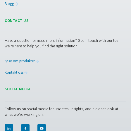
CDT-tidsavløp
Pneumatechs CDT Timer Drains sikrer effektiv kondensfj
justerbare timere for presis kontroll, og tilbyr en pålit
kostnadseffektiv løsning for trykkluftsystemer.