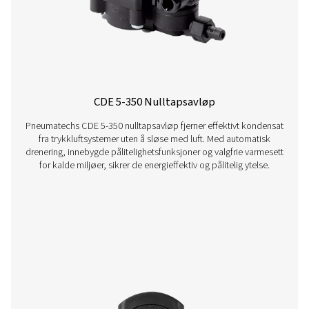
OWS 25-5300 Olje-/vannseparatorer
OWS 25-5300-serien med olje-/vannseparatorer fjerner effe
fra kondensat i trykkluftsystemer, noe som sikrer miljø
Disse enhetene er konstruert for strømningshastigheter f
5300 liter per minutt, og tilbyr pålitelig ytelse med enkel i
og vedlikehold.