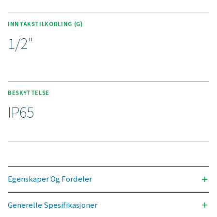
holdbar design, noe som gjør den til en pålitelig løsning 
industrielle miljøer.
Opplev fordelene med effek
kondensathåndtering
Er du klar til å beskytte trykkluftsystemet og maksi
effektiviteten? Kondensathåndteringsløsninger av
kvalitet forhindrer at fuktighet og forurensninger påv
utstyret og driften. Disse avanserte teknologiene 
designet for pålitelighet, energieffektivitet og søm
ytelse, og beskytter systemet samtidig som de mini
vedlikeholdsbehov og driftskostnader. Kontakt oss 
for å finne ut hvordan oppgradering av