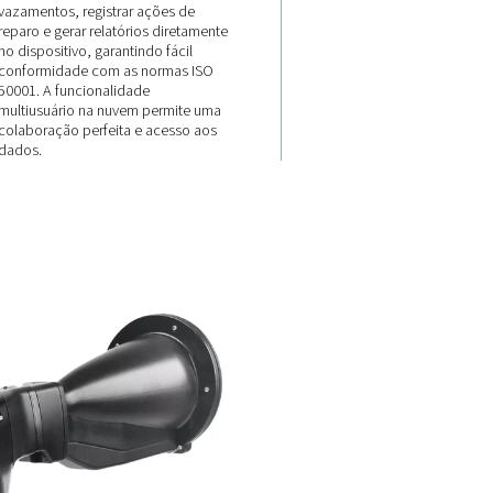
Conectividad
na nuvem e
e
relatórios se
papel
Os usuários podem fotografar
 a laser
vazamentos, registrar ações de
es
reparo e gerar relatórios direta
e taxas de
no dispositivo, garantindo fácil
 e
conformidade com as normas 
energia (€
50001. A funcionalidade
presas a
multiusuário na nuvem permite
as sobre
colaboração perfeita e acesso 
 custos.
dados.