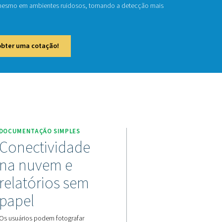
/4X
Check Pro 3X e 4X levam a detecção de vazamentos para o pró
tos de ar comprimido diretamente na tela. Usando 30 microf
ultrassônica de vazamentos, mesmo em ambientes ruidosos, 
e eficiente do que nunca.
e em contato conosco para obter uma cotação!
to Pro 3X/4X
DOCUMENTAÇÃO SIMPLES