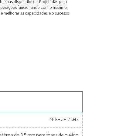
s oferecem uma
maneira mais rápida e inteligente de otimizar os
 do Leak Check Pro 3X/4X
sônica em tempo real de vazamentos de ar comprimido, garant
r integrada calcula automaticamente as taxas de vazamento (l
para operação fácil com uma só mão, elas apresentam iluminaç
 sem papel, tornando as auditorias de ar comprimido mais efi