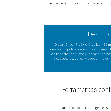
de decisões.
Projetadas para operação 
LED para áreas escuras, co
um design sem fadiga. Seja
completas, o Leak Check P
simples, precisa e econômi
O p
Vazamentos de ar compr
sistema. Os métodos trad
Check Pro 3X e 4X
rev
ultrassônico em uma ima