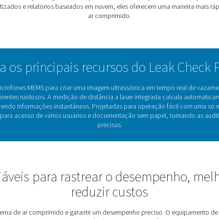
fácil com uma só mão, elas apresentam iluminação
nectividade à nuvem para relatórios sem papel e
 para manutenção de rotina ou auditorias
ro 3X e 4X tornam a detecção de vazamentos
ca.
apel dos detectores de vazament
imido são um custo oculto em muitas indústrias, levando a d
icionais de detecção de vazamentos podem ser demorados e 
olucionam esse processo
visualizando vazamentos em tempo 
gem
, esses detectores avançados ajudam as empresas a identif