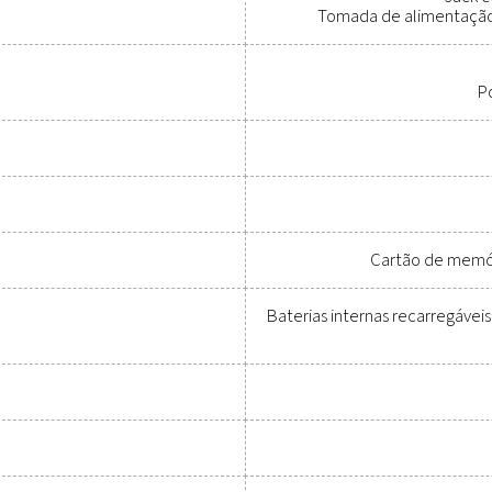
as confiáveis para rastrear o d
reduzir cu
l proteger seu sistema de ar comprimido e garantir um desemp
de parâmetros críticos, ajudando a otimizar a eficiência, man
ação perfeita, essas soluções permitem que você tome decis
ontato conosco hoje mesmo para explorar como atualizar se
operacional do seu si
Contate nossos especialistas em e
Requisitos 