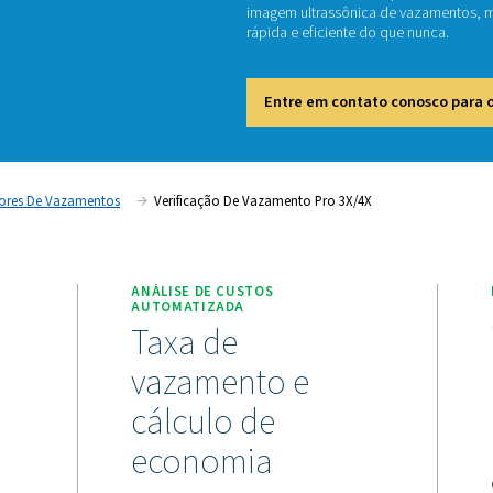
3X
O Leak 
vazamen
imagem 
rápida 
Entr
ição
Detectores De Vazamentos
Verificação De Vazamen
NTÂNEA DE
ANÁLISE DE CUSTOS