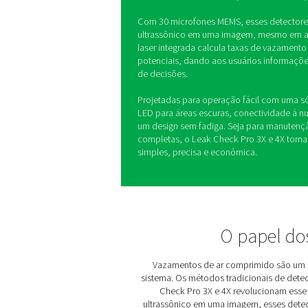
Detectores d
Pro 3X/4X
Vazamentos de ar comprimi
mas encontrá-los não tem m
usam detecção visual em te
vazamentos, tornando o pro
Com 30 microfones MEMS, e
ultrassônico em uma imag
laser integrada calcula ta
potenciais, dando aos usu