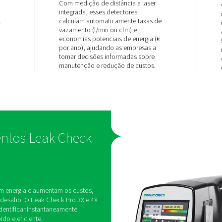
AUTOMATIZADA
 em
Taxa de
al
vazamento 
cálculo de
 e 4X utilizam
 para criar uma
economia
 ao vivo,
ntos
isíveis — mesmo
Com medição de distância
os. Isso elimina
integrada, esses detector
lera a detecção.
calculam automaticament
vazamento (l/min ou cfm)
economias potenciais de 
por ano), ajudando as em
tomar decisões informad
manutenção e redução de