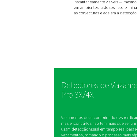
VAZAMENTOS
Imagens
tempo re
O Leak Check Pro 3X
30 microfones MEMS
imagem ultrassônica
tornando os vazame
instantaneamente v
em ambientes ruidos
as conjecturas e ace