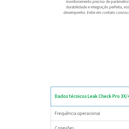
eficiência. Com cálculos 
O Leak Check Pro 3X e 
detecção rápida e precisa,
e o impacto nos custos (€
áreas escuras, conectiv