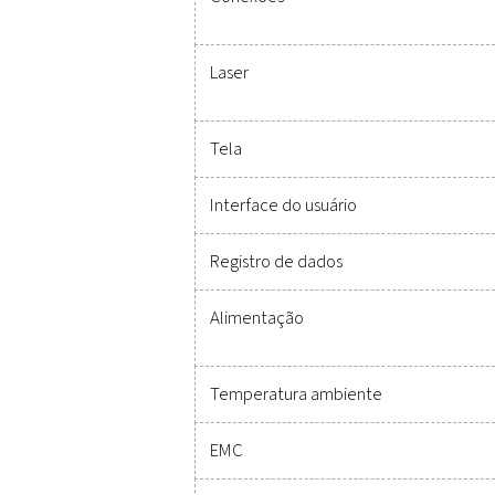
Ferrament
Nunca foi tão fáci
monitoramento preciso 
durabilidade e integr
desempenho. Entre em c