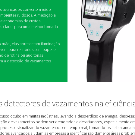
e Vazamentos Leak Check
do desperdiçam energia e aumentam os custos,
ais que ser um desafio. O Leak Check Pro 3X e 4X
mpo real para identificar instantaneamente
cesso mais rápido e eficiente.
sses detectores avançados convertem ruído
em, mesmo em ambientes ruidosos. A medição a
xas de vazamento e economias de custos
ários informações claras para uma melhor tomada