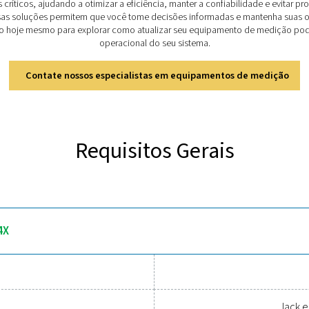
de custos automatizados e relatórios baseados em nuvem, ele
ar comprimido
.
Descubra os principais recursos
4X utilizam 30 microfones MEMS para criar uma imagem ultras
 mesmo em ambientes ruidosos. A medição de distância a lase
 por ano), fornecendo informações instantâneas. Projetadas 
idade em nuvem para acesso de vários usuários e documentação
precisas.