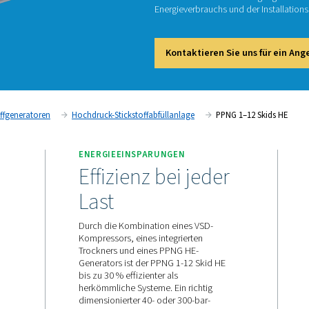
PP
Der PPN
konstan
Energie
Kont
Ort
Stickstoffgeneratoren
Hochdruck-Stickstoffabfüllanl
ENERGIEEINSPARUNGEN
GUNG
Effizienz bei