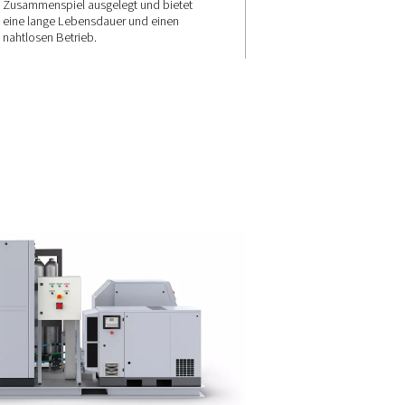
Sicherheit
garantiert
es VSD-
erten
 HE-
Mehrere Filterschichten und
12 Skid HE
Schutzfunktionen sorgen für s
Stickstoffabgabe und zuverläs
richtig
Systemleistung. Jede sorgfältig
00-bar-
geprüfte Komponente ist auf ih
Zusammenspiel ausgelegt und 
 zur
eine lange Lebensdauer und e
n bei.
nahtlosen Betrieb.