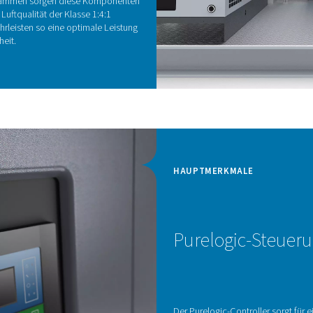
ein
int
pla
ng für garantierte Reinheit