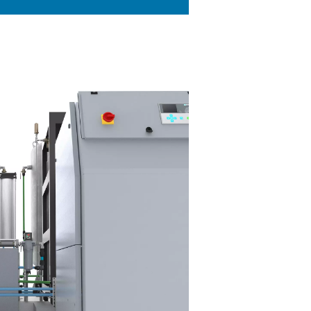
UPTMERKMALE
ompressor mit variabler Drehza
ntegriertem Kältetrockner
 PPNG 1-12 Skid HE verfügt über einen Kompressor mit variable
 integriertem Kältetrockner, der durch automatische Anpassun
ordrehzahl genau auf den Druckluftbedarf abgestimmt ist. Die
fügt über ein direkt angetriebenes Getriebe für außergewöhnlic
rgieeffizienz und Zuverlässigkeit. Die verbesserte Schalldämmu