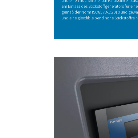
HAUPTMERKMALE
4-fach Filteru