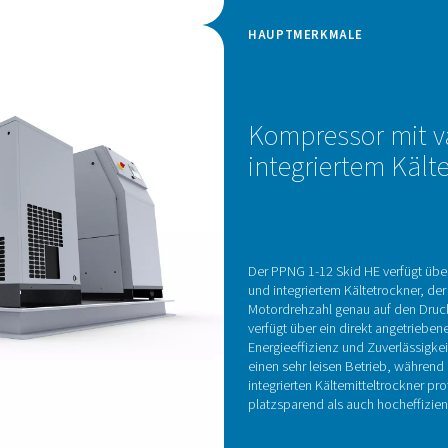
 zu anderen Paketen zur Stickstofferzeugung um 30
Druckwechseladsor
integriert die fortschrittliche Druckwechseladsorptionstechnol
nz zu liefern. Diese Technologie trennt Stickstoff von anderen
 Die Luft wird durch Behälter geleitet, die mit Kohlenstoffmolek
ckstoff durchlassen. Durch den Wechsel zwischen hohem und n
konstante Stickstoffversorgung g