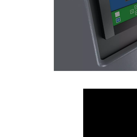
und Zuverläss
Der PPNG 1-12 Skid HE ist m
Reinheit und Zuverlässigkeit
Mehrzweck- und hocheffizien
und einen hocheffizienten 
am Einlass des Stickstoffgen
gemäß der Norm ISO8573-1:
und eine gleichbleibend hohe