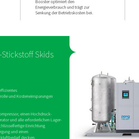
-
Last
lösung
Durch die Kombination ein
iefert
Kompressors, eines integri
iner Reinheit von
Trockners und eines PPNG
tomatischer
Generators ist der PPNG 1-
gelung.
bis zu 30 % effizienter als
en für
herkömmliche Systeme. Ein 
ie auf einem
dimensionierter 40- oder 3
struktion mit
Booster optimiert den
 den Transport
Energieverbrauch und trägt
eder
Senkung der Betriebskoste
erleichtert.
hdruck-Stickstoff Skids