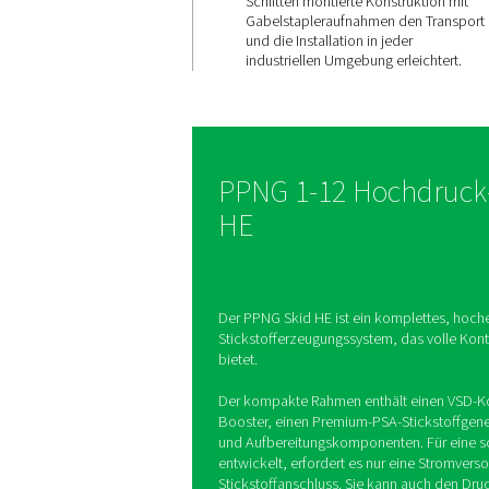
All-in-One
Stickstoff
Der PPNG 1-12 Skid HE l
Stickstoff vor Ort mit e
bis zu 99,999 % und au
Druck- und Reinheitsre
Zirkonia-Sensoren sorg
Genauigkeit, während d
Schlitten montierte Kon
Gabelstapleraufnahmen
und die Installation in j
industriellen Umgebung 
PPNG 1-12 Hoc