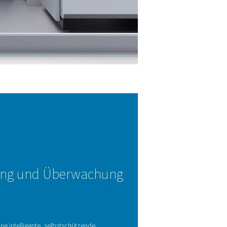
en sehr leisen Betrieb, während die kompakte Bauweise von d
egrierten Kältemitteltrockner profitiert, wodurch das System so
tzsparend als auch hocheffizient ist.