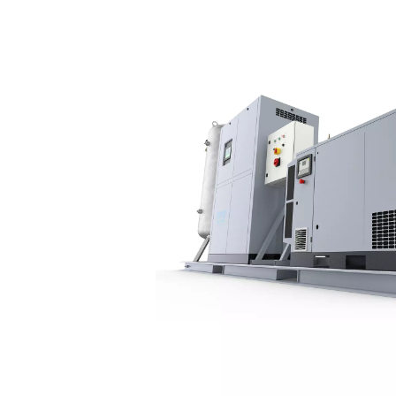
Energiekosten im Vergleich
% gesenkt.
Der PPNG 1-12 Skid HE 
hervorragender Effizie
unterschiedlichen Drücken.
aufnehmen und reinen Sti