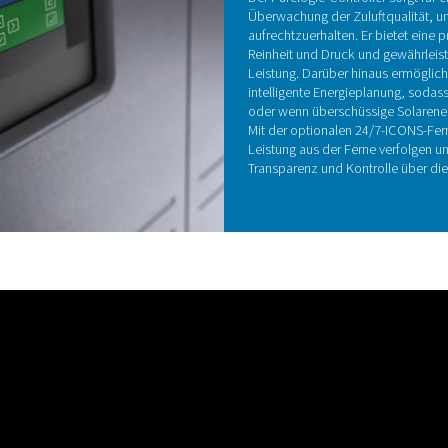
igkeit
it einem 4-stufigen Filtersystem ausgestattet, das
 gewährleistet. Dieses Filtersystem umfasst
te Ölkoaleszenzfilter, einen Aktivkohlebehälter
Partikelfilter. Zusammen sorgen diese Komponenten
erators für eine Luftqualität der Klasse 1:4:1
2010 und gewährleisten so eine optimale Leistung
 Stickstoffreinheit.