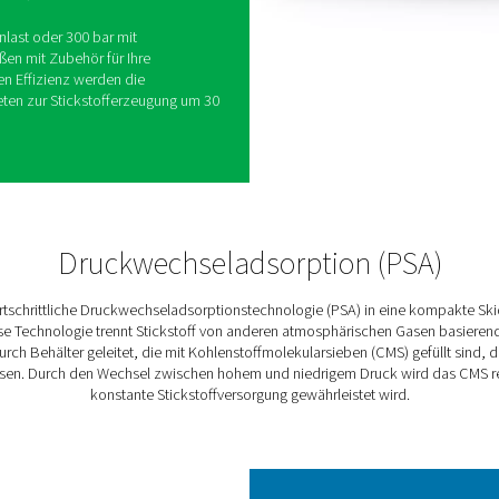
mplettes, hocheffizientes
, das volle Kontrolle und Kosteneinsparungen
lt einen VSD-Kompressor, einen Hochdruck-
Stickstoffgenerator und alle erforderlichen Lager-
n. Für eine schlüsselfertige Einrichtung
r eine Stromversorgung und einen
nn auch den Druckluftbedarf decken.
ckstoff bei Spitzenlast oder 300 bar mit
rschiedenen Größen mit Zubehör für Ihre
k der integrierten Effizienz werden die