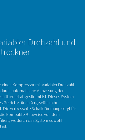
ption (PSA)
ogie (PSA) in eine kompakte Skid-Lösung, um hochreinen Sticks
 atmosphärischen Gasen basierend auf den Adsorptionseigenscha
ularsieben (CMS) gefüllt sind, die selektiv Sauerstoff und Veru
iedrigem Druck wird das CMS regeneriert, wodurch eine zuverl
ewährleistet wird.