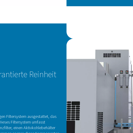
HA
K
i
Der
und
Mot
ver
Ene