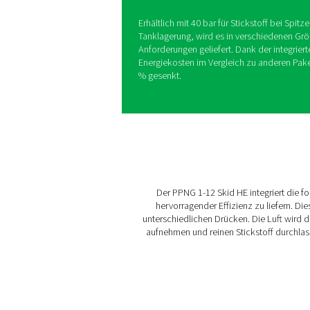
HE
Der PPNG Skid HE ist ein ko
Stickstofferzeugungssystem
bietet.
Der kompakte Rahmen enthä
Booster, einen Premium-PSA-
und Aufbereitungskomponente
entwickelt, erfordert es nu
Stickstoffanschluss. Sie ka
Erhältlich mit 40 bar für Sti
Tanklagerung, wird es in ve
Anforderungen geliefert. Dan