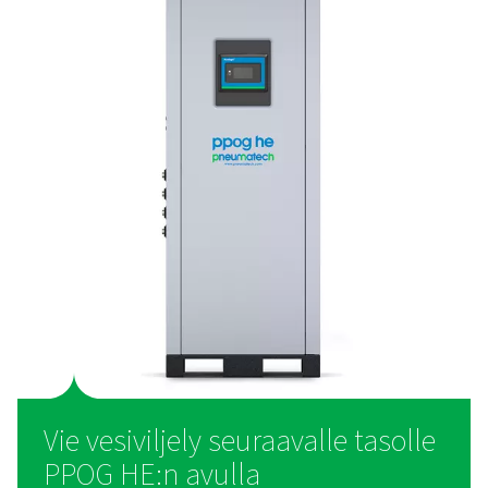
Monet yritykset ostavat edelleen happea, vaikka 
tuottaminen paikan päällä tarjoaa merkittäviä etu
Hapentuotanto paikan päällä
parantaa kustannustehok
minkä ansiosta yritykset voivat säästää rahaa ajan my
poistaa myös pullotettujen tai nestemäisten happitoim
tarpeen, mikä pienentää kokonaisympäristöjalanjäl
Tuottamalla happea itse yritykset saavat täyden hall
tarjonnastaan ja varmistavat luotettavan ja yhdenmu
lähteen. Lisäksi se yksinkertaistaa toimintaa poistamalla
toimituksiin liittyvät logistiset haasteet.