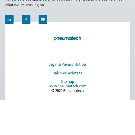
Paikan päällä tapahtuva N2 -tuotanto
Paineilman käsittely
Mittauslaitteet
Hengitysilman puhdistus
Lisää tuotteita
RESOURCES
Learn more about who we are, how our products are applied 
world settings, and stay informed with insights from our blog