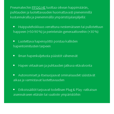
Vie vesiviljely seuraavalle ta
PPOG HE:n avulla