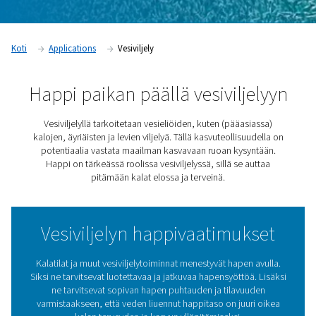
Koti
Applications
Vesiviljely
Happi paikan päällä vesivilj
Vesiviljelyllä tarkoitetaan vesieliöiden, kuten (pääas
kalojen, äyriäisten ja levien viljelyä. Tällä kasvuteollisu
potentiaalia vastata maailman kasvavaan ruoan kysy
Happi on tärkeässä roolissa vesiviljelyssä, sillä se a
pitämään kalat elossa ja terveinä.