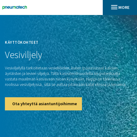
En
Koti
KÄYTTÖKOHTEET
Vesiviljely
Vesiviljelyllä tarkoitetaan vesieliöiden, kuten (pääasiassa) ka
äyriäisten ja levien viljelyä. Tällä kasvuteollisuudella on poten
vastata maailman kasvavaan ruoan kysyntään. Happi on tär
roolissa vesiviljelyssä, sillä se auttaa pitämään kalat elossa j
Ota yhteyttä asiantuntijoihimme