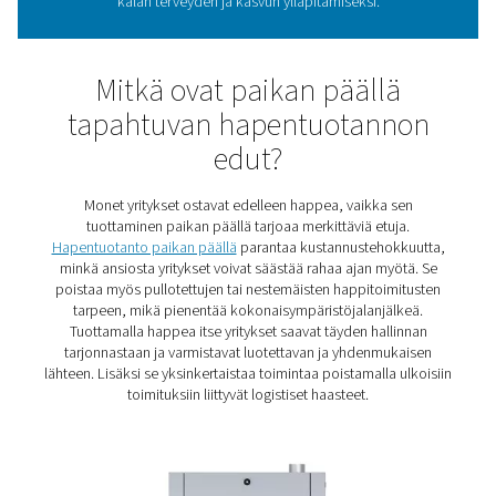
Vesiviljelyn happivaatimuk
Kalatilat ja muut vesiviljelytoiminnat menestyvät hapen
Siksi ne tarvitsevat luotettavaa ja jatkuvaa hapensyöttöä
ne tarvitsevat sopivan hapen puhtauden ja tilavuu
varmistaakseen, että veden liuennut happitaso on juur
kalan terveyden ja kasvun ylläpitämiseksi.
Mitkä ovat paikan pääll
tapahtuvan hapentuotan
edut?