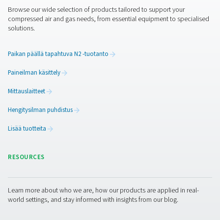
Aquaculture appl
brochure
4 MB
PDF
Ota yhteyttä
Ota meihin yhteyttä ja kerro sovelluksestasi ja sen vaati
kuten hapenkulutuksestasi tai tarvitsemastasi generaatt
koosta. Olitpa sitten parantamassa olemassa olevaa toi
tai tarvitsemassa OEM-kumppania tukemaan uuden
rakentamista, asiantuntijamme kokoavat parhaan ratka
käyttökohteeseesi. Jos et tiedä tarkkoja vaatimuksiasi t
tarvitset apua, he ovat valmiita auttamaan sinua
määritysprosessissa.