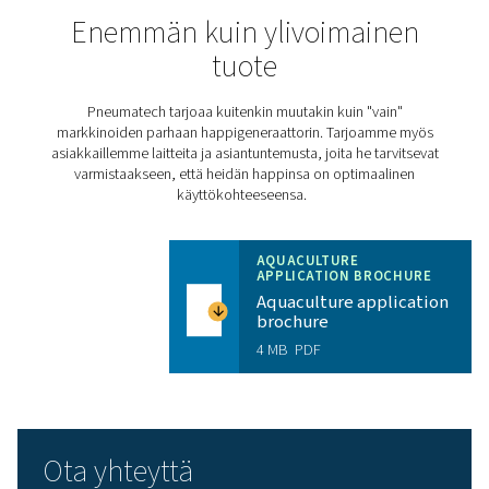
Pneumatechin
PPOG HE
tuottaa oikean happimäärän,
puhtauden ja luotettavuuden huomattavasti pienemmill
kustannuksilla ja pienemmällä ympäristöjalanjäljellä:
Huipputehokkuus verrattuna nestemäiseen tai pull
happeen (+50-90 %) ja perinteisiin generaattoreihin (
Luotettava hapensyöttö poistaa kalliiden
hapentoimitusten tarpeen
Ilman hapenkuljetusta päästöt vähenevät
Hapen virtauksen ja puhtauden jatkuva etävalvont
Autonomiset ja itsesuojaavat ominaisuudet säästä
aikaa ja varmistavat luotettavuuden
Erikoissäiliöt tarjoavat todellisen Plug & Play -ratk