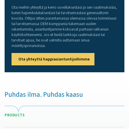
asennukseen etäisiin tai vaativiin ympäristöihin
Enemmän kuin ylivoimain
tuote
Pneumatech tarjoaa kuitenkin muutakin kuin "vai
markkinoiden parhaan happigeneraattorin. Tarjoam
asiakkaillemme laitteita ja asiantuntemusta, joita he tar
varmistaakseen, että heidän happinsa on optimaal
käyttökohteeseensa.
AQUACULTURE
APPLICATION BRO