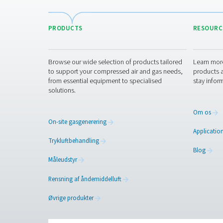
Kontakt os
Kontakt os med detaljer om 
drift eller har brug for en 
dine præcise krav eller har 
Kontakt vores ilteks