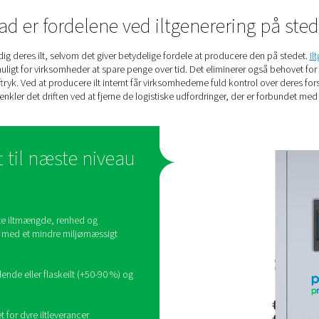
Iltbehov i akv
turvirksomheder trives med ilt. Derfor kræver de en pålidelig, ko
olumen for at sikre, at vandets niveau af opløst ilt er lige tilp
Hvad er fordelene ved iltge
der køber stadig deres ilt, selvom det giver betydelige fordel
vilket gør det muligt for virksomheder at spare penge over tid. De
mæssige fodaftryk. Ved at producere ilt internt får virksomhedern
e. Derudover forenkler det driften ved at fjerne de logistiske ud