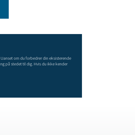
gent produkt
 også det udstyr og den ekspertise, som vores kunder har brug 
 deres anvendelse.
RE APPLICATION BROCHURE