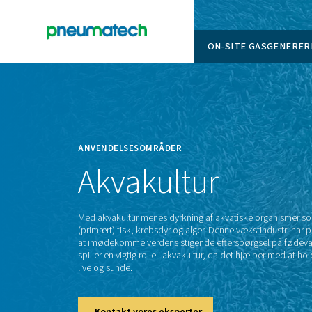
ON-SITE
En
Home
ANVENDELSESOMRÅDER
Akvakultur
Med akvakultur menes dyrkning af akvatis
(primært) fisk, krebsdyr og alger. Denne væks
at imødekomme verdens stigende efterspørg