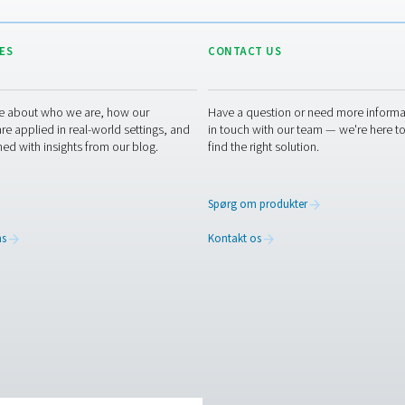
Aquacultu
2 MB
PDF
din applikation og dens krav, såsom dit iltforbrug eller den ge
OEM-partner til at hjælpe dig med at bygge en ny, sammensætter v
brug for hjælp, er de klar til at hjælpe dig gennem specifikatio
perter