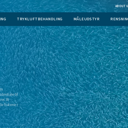
 GASGENERERING
TRYKLUFTBEHANDLING
M
ke organismer som
tindustri har potentiale til
sel på fødevarer. Ilt