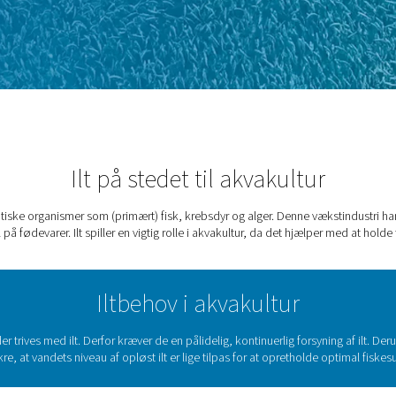
jælper med at holde fiskene i
akultur
Ilt på stedet til 
yrkning af akvatiske organismer som (primært) fisk, krebsdyr o
de efterspørgsel på fødevarer. Ilt spiller en vigtig rolle i akvaku