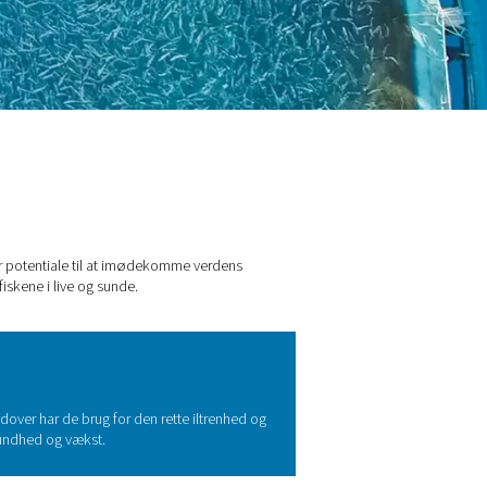
akvakultur
g alger. Denne vækstindustri har potentiale til at imødekomme
ltur, da det hjælper med at holde fiskene i live og sunde.