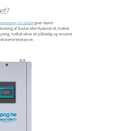
akultur
ntinuerlig forsyning af ilt. Derudover har de brug for den rette 
as for at opretholde optimal fiskesundhed og vækst.
nerering på stedet?
e at producere den på stedet.
Iltgenerering på stedet
giver størr
t eliminerer også behovet for levering af flasker eller flydende i
e fuld kontrol over deres forsyning, hvilket sikrer en pålidelig
fordringer, der er forbundet med eksterne leverancer.