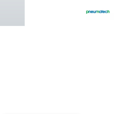
Pure Air . Pure Gas
PRODUCTS
Browse our wide selection of products tailor
to support your compressed air and gas need
from essential equipment to specialised
solutions.
On-site gasgenerering