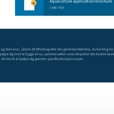
ttende funktioner sparer tid og sikrer
er en ægte plug & play-løsning til installation i
e miljøer
Mere end et overle
mere end "bare" den bedste iltgenerator på markedet. Vi leverer
sikre, at deres ilt er optimal til
AQUACULTU