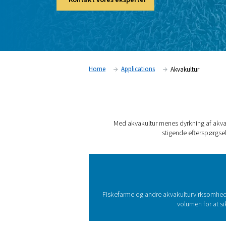
spiller en vigtig rolle i akvakultur, da det h
live og sunde.
Kontakt vores eksperter
Home
Applications
Akv
Med akvakultur menes d
stigen