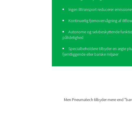
Tag din akvaku
med PPOG H
Pneumatechs
PPOG HE
pro
pålidelighed til en massivt
fodaftryk:
Topeffektivitet sammen
traditionelle generatorer 
Pålidelig iltforsyning 
Ingen ilttransport red
Kontinuerlig fjernover