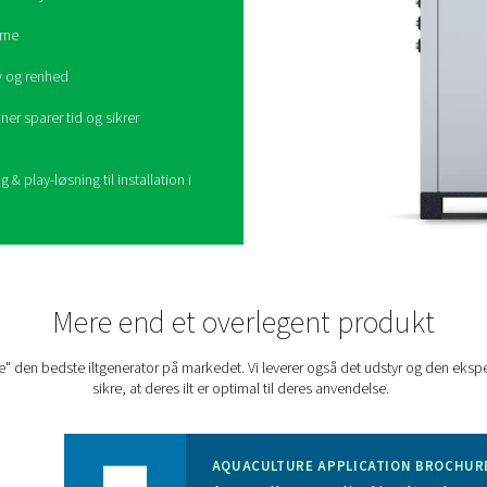
lturdrift til næste niveau
E
ducerer den rette iltmængde, renhed og
 reduceret pris og med et mindre miljømæssigt
lignet med flydende eller flaskeilt (+50-90 %) og
(+30 %)
eliminerer behovet for dyre iltleverancer
ucerer emissionerne
vågning af iltflow og renhed