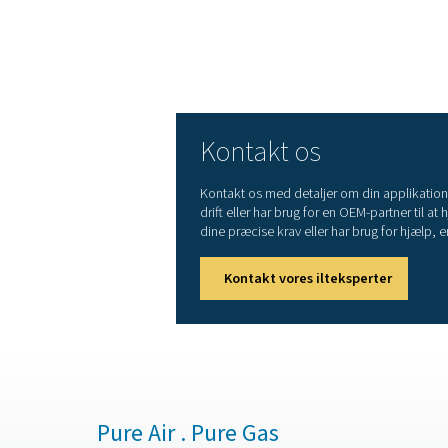
Autonome og selvbesky
pålidelighed
Specialbeholdere tilbyd
fjerntliggende eller barsk
Men Pneumatech tilbyder 