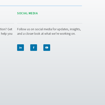
re application brochure
neratorstørrelse, du har brug for. Uanset om du forbedrer din ek
ores eksperter den bedste løsning på stedet til dig. Hvis du ikk
nsprocessen.