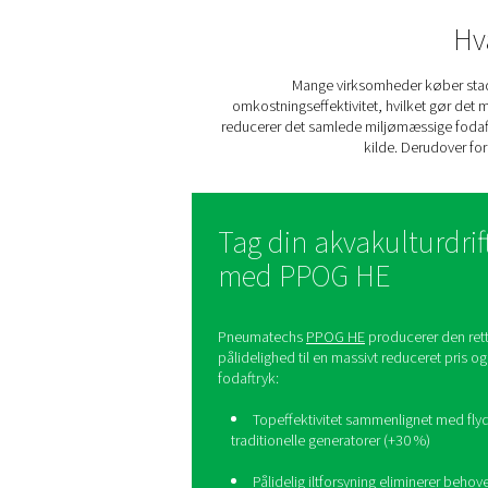
Fiskefarme og andre akvakul
v
Mange virksomhe
omkostningseffektivitet, h
reducerer det samlede miljø
kild