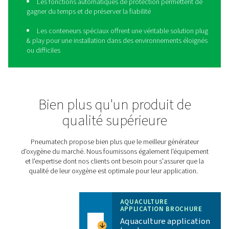
Donnez une nouvelle dimen
à vos opérations d'aquacult
avec le PPOG HE
Le
PPOG HE
de Pneumatech produit le volume d’oxygèn
pureté et la fiabilité adéquats à un coût considérableme
et une empreinte environnementale réduite :
Rendement optimal par rapport à l'oxygène liquid
bouteille (+50-90 %) et aux générateurs traditionnels 
Une alimentation en oxygène fiable élimine le bes
livraisons d'oxygène coûteuses
L’absence de transport d’oxygène réduit les émiss