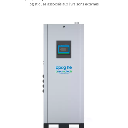
Quels sont les avantages d
production d'oxygène sur si
De nombreuses entreprises achètent encore leur ox
même si sa production sur site offre des avantages signi
La production d’oxygène sur site
offre une meilleure ren
ce qui permet aux entreprises d’économiser de l’argent 
temps. Il élimine également le besoin d’apports d’o
liquide ou en bouteille, ce qui réduit l’empreint
environnementale globale. En produisant de l’oxygè
interne, les entreprises obtiennent un contrôle total s
approvisionnement, garantissant une source fiable et c
De plus, il simplifie les opérations en éliminant les 
logistiques associés aux livraisons externes.