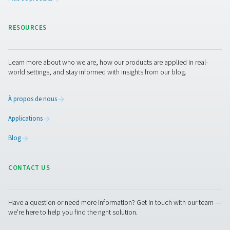
Contactez-nous pour obtenir des détails sur votre appli
ses exigences, comme votre consommation d’oxygène 
taille du générateur dont vous avez besoin. Que vous am
vos opérations existantes ou que vous ayez besoin d’u
partenaire OEM pour vous aider à en construire une nouv
nos experts vous proposeront la meilleure solution sur si
vous ne connaissez pas vos exigences exactes ou si vo
besoin d’aide, ils sont prêts à vous aider tout au long du
processus de spécification.
Contactez nos experts en oxygène dès
aujourd'hui !
Pure Air . Pure Gas.