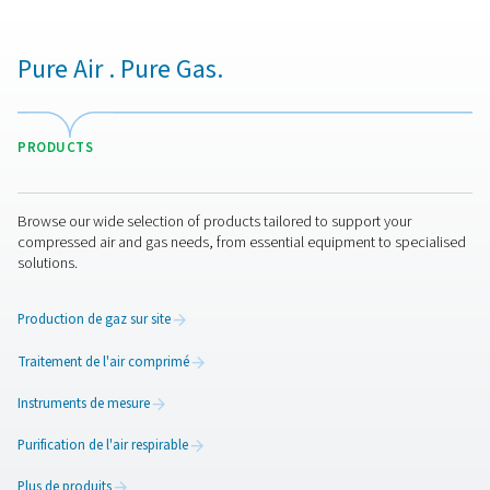
Pneumatech propose bien plus que le meilleur géné
d'oxygène du marché. Nous fournissons également l'é
et l'expertise dont nos clients ont besoin pour s'assure
qualité de leur oxygène est optimale pour leur applic
AQUACULTURE
APPLICATION BRO
Aquaculture appl
brochure
2 MB
PDF
Nous contacter