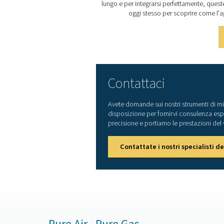
Proteggere il sistema dell'
un monitoraggio accurato 
lungo e per integrarsi perf
oggi stesso per sc
Contattaci
Avete domande sui nostri 
disposizione per fornirvi
precisione e portiamo le 