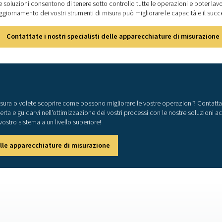
costi
aria compressa garantendo al contempo prestazioni precise non è
dei parametri critici, aiutandovi a ottimizzare l'efficienza, man
ettamente, queste soluzioni consentono di tenere sotto controllo
oprire come l'aggiornamento dei vostri strumenti di misura può 
Contattate i nostri specialisti delle ap
strumenti di misura o volete scoprire come possono migliorare 
 consulenza esperta e guidarvi nell'ottimizzazione dei vostri pro
prestazioni del vostro sistema a un livello superiore!