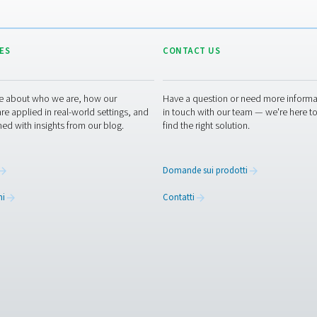
i specialisti delle apparecchiature di misurazione
RESOURCES
CONT
ed
Learn more about who we are, how our
Have a
s,
products are applied in real-world settings, and
in tou
stay informed with insights from our blog.
find th