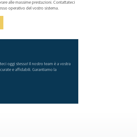
 mai stato così semplice. Gli strumenti di misura di alta qualit
tenere l'affidabilità e prevenire problemi costosi. Progettate pe
 tutte le operazioni e poter lavorare alle massime prestazioni. 
migliorare le capacità e il successo operativo del vostro siste
parecchiature di misurazione
le vostre operazioni? Contattateci oggi stesso! Il nostro team 
cessi con le nostre soluzioni accurate e affidabili. Garantiamo 