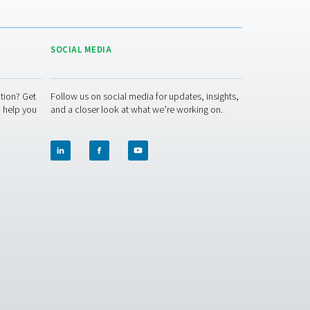
ACT US
SOCIAL MEDIA
 question or need more information? Get
Follow us on socia
ch with our team — we're here to help you
and a closer look 
e right solution.