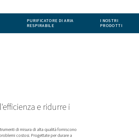
ABOUT US
APPLICATIONS
BLOG
CONTACT
APPARECCHIATURE DI
PURIFICATORE
MISURAZIONE
RESPIRABILE
oni, migliorare l'efficienza e ridu