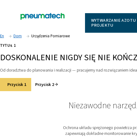
WYTWARZ
PROJEK
En
Dom
Urządzenia Pomiarowe
TYTUŁ 1
DOSKONALENIE NIGDY SIĘ NI
Od doradztwa do planowania i realizacji — pracujemy nad roz
Przycisk 1
Przycisk 2
Niezawodne 