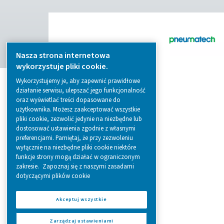
from essential equipment to specialised
solutions.
Wytwarzanie azotu w miejscu projektu
Uzdatnianie sprężonego powietrza
Urządzenia pomiarowe
Oczyszczacze powietrza oddechowego
Nasze produkty