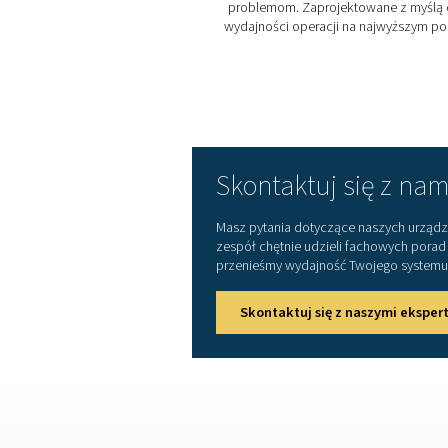
Ochrona układu sprężonego
zapewniają dokładne mon
problemom. Zaprojekto
wydajności operacji na
Skontaktuj s
Masz pytania dotyczące
zespół chętnie udzieli
przenieśmy wydajność T