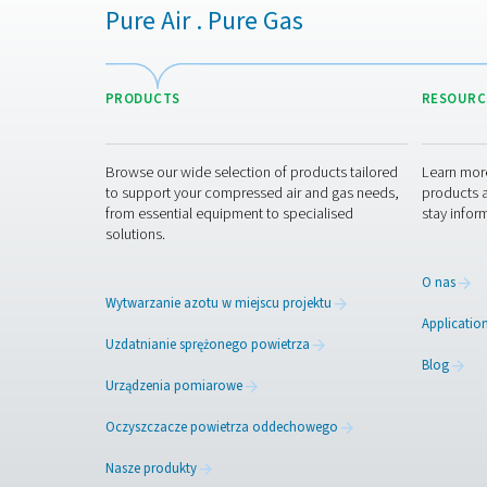
Skontaktuj się z 
Pure Air . Pure Gas
PRODUCTS
Browse our wide selection of products tailor
to support your compressed air and gas need