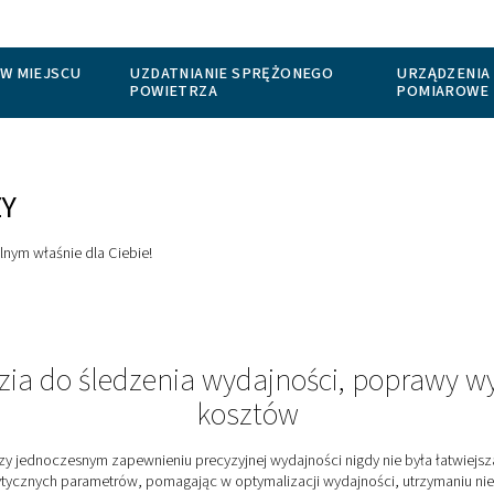
ANIE AZOTU W MIEJSCU
UZDATNIANIE SPRĘŻO
TU
POWIETRZA
E KOŃCZY
wiązaniem idealnym właśnie dla Ciebie!
narzędzia do śledzenia wydajno