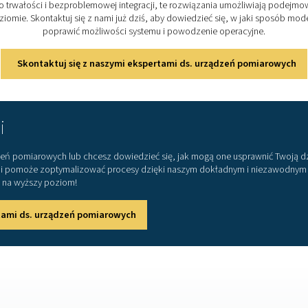
kosztó
 powietrza przy jednoczesnym zapewnieniu precyzyjnej wydaj
itorowanie krytycznych parametrów, pomagając w optymaliza
wane z myślą o trwałości i bezproblemowej integracji, te ro
 najwyższym poziomie. Skontaktuj się z nami już dziś, aby d
poprawić możliwości systemu i pow
Skontaktuj się z naszymi ekspertami 
ię z nami
 naszych urządzeń pomiarowych lub chcesz dowiedzieć się, j
 fachowych porad i pomoże zoptymalizować procesy dzięki na
wojego systemu na wyższy poziom!