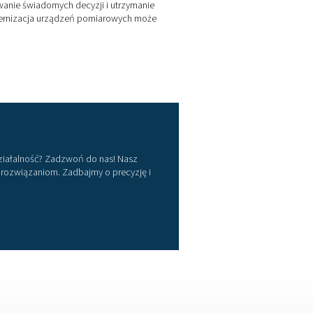
w
ności nigdy nie była łatwiejsza. Wysokiej jakości urządzeni
cji wydajności, utrzymaniu niezawodności i zapobieganiu k
związania umożliwiają podejmowanie świadomych decyzji i utr
owiedzieć się, w jaki sposób modernizacja urządzeń pomiarow
odzenie operacyjne.
ds. urządzeń pomiarowych
ak mogą one usprawnić Twoją działalność? Zadzwoń do nas! N
szym dokładnym i niezawodnym rozwiązaniom. Zadbajmy o prec