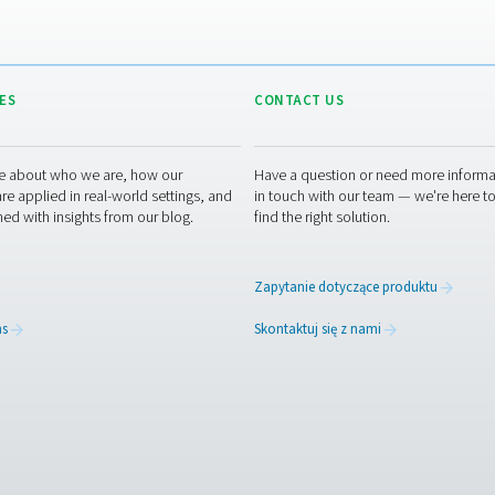
naszymi ekspertami ds. urządzeń pomiarowych
RESOURCES
CONT
ed
Learn more about who we are, how our
Have a
s,
products are applied in real-world settings, and
in tou