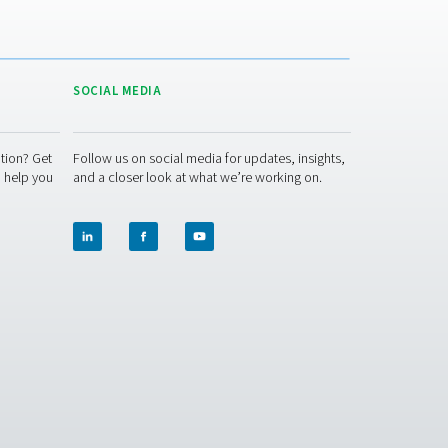
ACT US
SOCIAL MEDIA
 question or need more information? Get
Follow us on socia
ch with our team — we're here to help you
and a closer look 