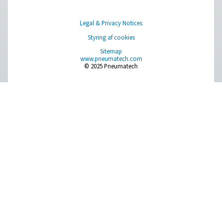
Have a question or need more information? Get in touch wi
we're here to help you find the right solution.
Spørg om produkter
Kontakt os
SOCIAL MEDIA
Follow us on social media for updates, insights, and a close
what we’re working on.