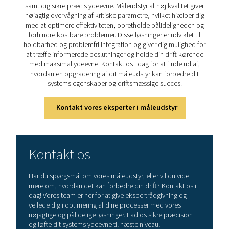
ydeevne, forbedre effektivit
og reducere omkostninge
Det har aldrig været nemmere at beskytte dit tryklufts
samtidig sikre præcis ydeevne. Måleudstyr af høj kvalit
nøjagtig overvågning af kritiske parametre, hvilket hjæ
med at optimere effektiviteten, opretholde pålideligh
forhindre kostbare problemer. Disse løsninger er udvik
holdbarhed og problemfri integration og giver dig muli
at træffe informerede beslutninger og holde din drift 
med maksimal ydeevne. Kontakt os i dag for at finde 
hvordan en opgradering af dit måleudstyr kan forbed
systems egenskaber og driftsmæssige succes.
Kontakt vores eksperter i måleudstyr