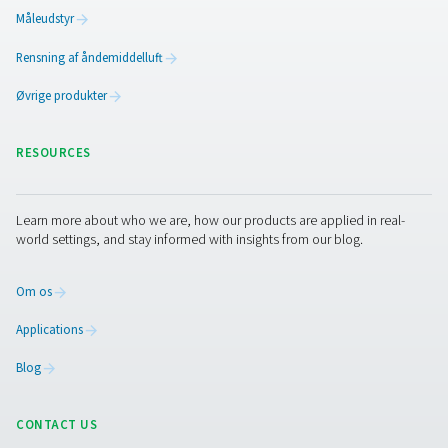
PRODUCTS
Browse our wide selection of products tailored to support 
compressed air and gas needs, from essential equipment to
solutions.
On-site gasgenerering
Trykluftbehandling
Måleudstyr
Rensning af åndemiddelluft