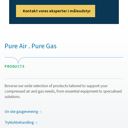
Kontakt os
Har du spørgsmål om vores måleudstyr, eller vil du v
mere om, hvordan det kan forbedre din drift? Kontakt
dag! Vores team er her for at give ekspertrådgivning 
vejlede dig i optimering af dine processer med vores
nøjagtige og pålidelige løsninger. Lad os sikre præci
og løfte dit systems ydeevne til næste niveau!
Kontakt vores eksperter i måleudstyr
Pure Air . Pure Gas