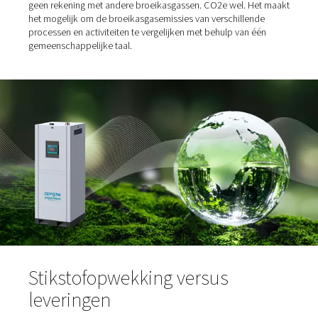
Home
Blog
Kooldioxide-Equivalente Reducties Met Stikstofopwekking Op L
Wat is kooldioxide-equivalen
(CO2e)?
CO2e betekent kooldioxide-equivalent. CO2 als term h
geen rekening met andere broeikasgassen. CO2e wel. 
het mogelijk om de broeikasgasemissies van verschille
processen en activiteiten te vergelijken met behulp van 
gemeenschappelijke taal.