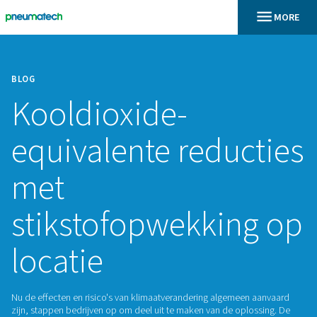
BLOG
Kooldioxide-
equivalente reduc
met
stikstofopwekkin