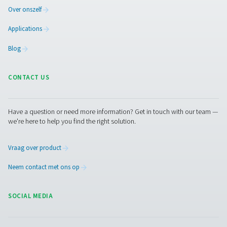
Facebook
Messenger
X
Linkedin
Mail
Pure air. Pure Gas
PRODUCTS
Browse our wide selection of products tailored to support 
compressed air and gas needs, from essential equipment to
solutions.
Gasproductie op locatie
Persluchtbehandeling