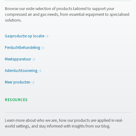
Neem contact op
Klaar om uw eigen stikstof te produceren? Als wereldlei
het gebied van gasopwekking heeft Pneumatech een c
assortiment stikstofgeneratoren en oplossingen voor de
behandeling en opslag van perslucht. Onze experts staan
klaar om u te helpen het N2-systeem te vinden dat preci
uw behoeften voldoet.
Neem contact op met onze stikstofexperts