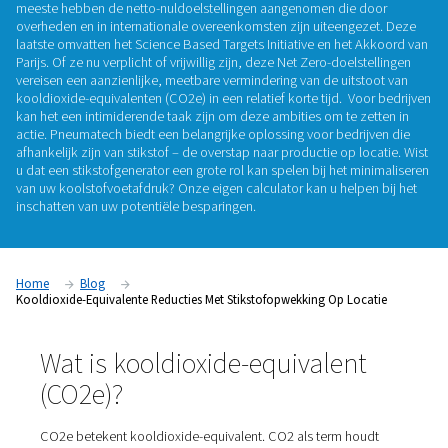
locatie
Nu de effecten en risico's van klimaatverandering algemeen
zijn, stappen bedrijven op om deel uit te maken van de oplo
meeste hebben de netto-nuldoelstellingen aangenomen die
overheden en in internationale overeenkomsten zijn uiteeng
laatste omvatten het Science Based Targets Initiative en he
Parijs. Of ze nu verplicht of vrijwillig zijn, deze Net Zero-doel
vereisen een aanzienlijke, meetbare vermindering van de uit
kooldioxide-equivalenten (CO2e) in een relatief korte tijd. V
kan het een intimiderende taak zijn om deze ambities om te 
actie. Pneumatech biedt een belangrijke oplossing voor bedr
afhankelijk zijn van stikstof – de overstap naar productie op 
u dat een stikstofgenerator een grote rol kan spelen bij het 
van uw koolstofvoetafdruk? Onze eigen calculator kan u hel
inschatten van uw potentiële besparingen.