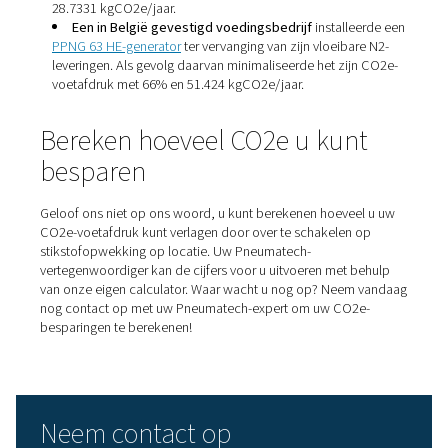
voetafdruk van het produceren van eigen stikstof kan zel
malen kleiner zijn in vergelijking met leveringen. * Als ex
betaalt u veel minder per eenheid gas, waardoor de gen
zich zeer snel terugbetaalt.
Praktijkverhalen
De CO2e-reducties die u kunt bereiken met stikstofop
op locatie zijn indrukwekkend. Hier zijn slechts 3 bedrij
het hebben gedaan:
Een in de VS gevestigd voedsel- en drankenbed
1.400.000 M3 stikstof per jaar gebruikt, verlaagde zij
uitstoot met 236.753 kgCO2e/jaar. Dat was een dalin
72%.
Een chemisch bedrijf in Italië heeft
zijn leveringe
vloeibare N2 vervangen door een Pneumatech
PPNG 
generator
. Het bedrijf verlaagde zijn CO2e-uitstoot m