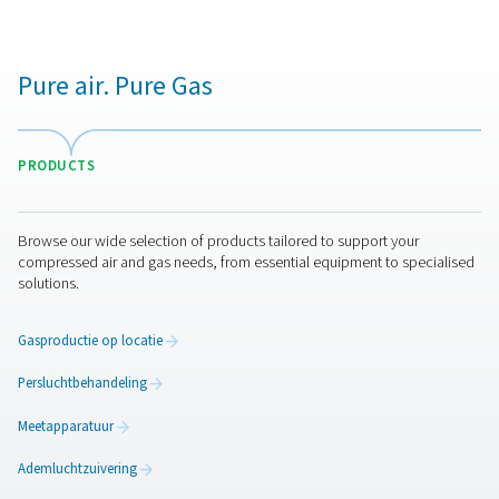
activiteiten kunnen verbeteren? Neem contact met ons 
team staat klaar om inzichten te delen en u te ondersteu
het optimaliseren van uw processen met onze geavanc
droogoplossingen. Laten we samen uw activiteiten naar
hoger niveau tillen!
Neem vandaag nog contact op met onze
luchtbehandelingsexperts
Pure air. Pure Gas
PRODUCTS