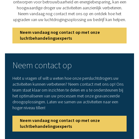
Klaar om uw persluchtsysteem te upgraden? Investeren
droger van goede kwaliteit zorgt voor schone, droge l
uw apparatuur beschermt, de onderhoudskosten verlaa
algehele efficiëntie verhoogt. Met geavanceerde functies
ontworpen voor betrouwbaarheid en energiebesparing,
hoogwaardige droger uw activiteiten aanzienlijk verb
Neem vandaag nog contact met ons op en ontdek h
upgraden van uw luchtdrogingsoplossing uw bedrijf kan
Neem vandaag nog contact op met onze
luchtbehandelingsexperts
Neem contact op
Hebt u vragen of wilt u weten hoe onze persluchtdroge