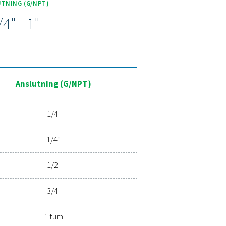
 tål tuffa förhållanden. Dubbla O-ringar säkerställer säker tät
ektiviteten. Perfekt för krävande tillämpningar som kräver komp
 filtrering av tryckluft
rering säkerställer ren, föroreningsfri luft som skyddar din utrust
ormad för exceptionell tillförlitlighet och minimal energiförbruk
 reda på hur en uppgradering till överlägsen filtrering kan opti
stnaderna.
lingsexperter