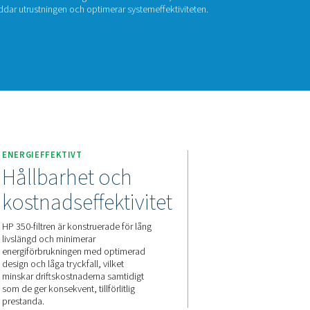
P 350
ögtrycksfilter ger exceptionell luftrenhet och tillförlitlighet för
d hållbara höljen i rostfritt stål och avancerad filtrering säkerstäl
da i krävande förhållanden, skyddar utrustningen och optimerar
akta oss för en offert!
ENERGIEFFEKTIVT
Hållbarhet oc