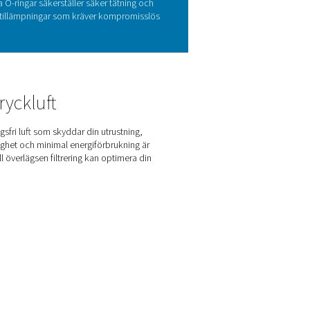
em med extremt högt tryck
 och säkerheten i högtryckssystem, särskilt de som arbetar vid extr
ador på utrustningen, öka energikostnaderna och leda till opl
rar exceptionell luftrenhet genom avancerade filtreringsmedier o
föroreningar skyddar HP 350-filtren din utrustning, minskar drifts
bärlig lösning för krävande högtryckstillämpningar.
tionerna hos HP 350
rg. Med hållbara höljen i rostfritt stål, avancerade filtreringsmedi