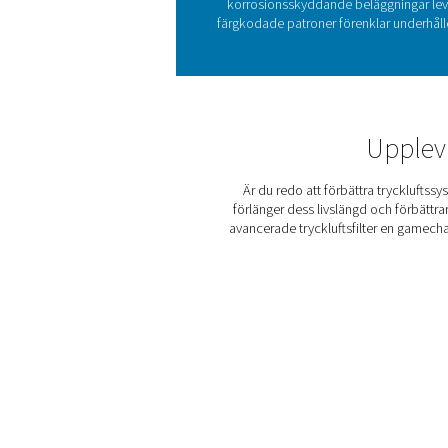
Filtrering av tryckluft är
Föroreningar som olje
driftstopp. HP 350-serien
höljen i rostfritt stål utf
oc
HP 350-högtrycksfiltre