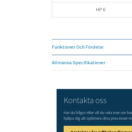
NO
Mode
HP 1