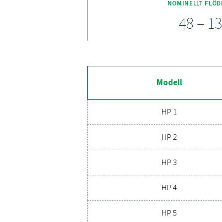
korrosionsskyddande bel
färgkodade patroner före
Är du redo att förbät
förlänger dess livslän
avancerade tryckluftsfi