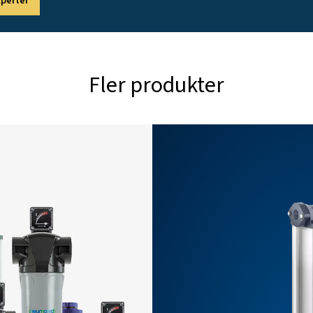
111
255
510
750
1330