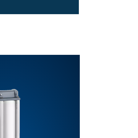
1/4”
1/2"
3/4"
1 tum
1 tum