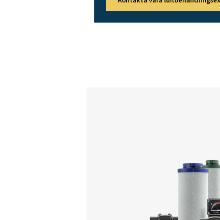
HP 2
HP 3
HP 4
HP 5
HP 6
Funktioner Och Fördelar