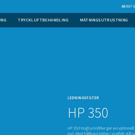
 GASGENERERING
TRYCKLUFTBEHANDLING
LEDNI