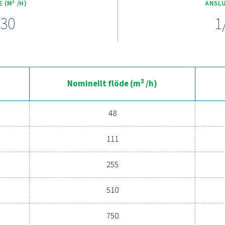
äggningar levererar de exceptionell luftrenhet samtidigt som de
nklar underhållet, minskar stilleståndstiden och maximerar eff
luftkvalitet.
Upplev fördelarna med avancerad
tra tryckluftssystemets prestanda? Investering i högkvalitativ filt
gd och förbättrar driftseffektiviteten. Med toppmodern teknik utf
lter en gamechanger för alla system. Kontakta oss idag för att ta
verksamhet och minska ko
Kontakta våra luftbehand