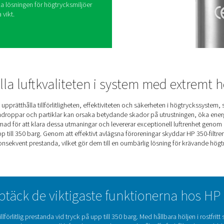
pecialbyggda för att uppfylla de stränga kraven i
 med tryck på upp till 350 bar (5 075 psi). Dessa
llbara höljen i rostfritt stål och är utformade för att
ket säkerställer säker och tillförlitlig prestanda i
erade filtreringsmedier avlägsnar effektivt partiklar,
r och andra föroreningar, vilket ger överlägsen
utrustning och upprätthåller optimal
iska tester för att säkerställa hållbarhet och
skt testcertifikat som ger extra trygghet. HP 350-
nstruktion, exceptionell filtreringsförmåga och
h är den idealiska lösningen för högtrycksmiljöer
litet är av största vikt.