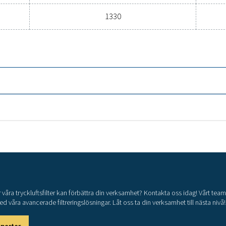
Allmänna specif
3
MINELLT FLÖDE (M
/H)
48 – 1330
ll
Nominellt flöde 
48