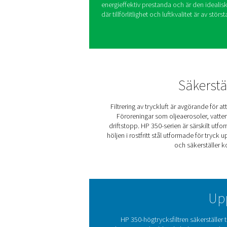
HP 350-högtrycksfiltren är s
tryckluftssystem som arbetar
filter är konstruerade med hå
tåla extrema förhållanden, vil
kritiska tillämpningar. Avanc
oljeaerosoler, vattendroppa
luftrenhet som skyddar din 
systemeffektivitet.
Varje filter genomgår hydraul
säkerhet, med ett hydrostati
serien kombinerar robust ko
energieffektiv prestanda oc
där tillförlitlighet och luftkva