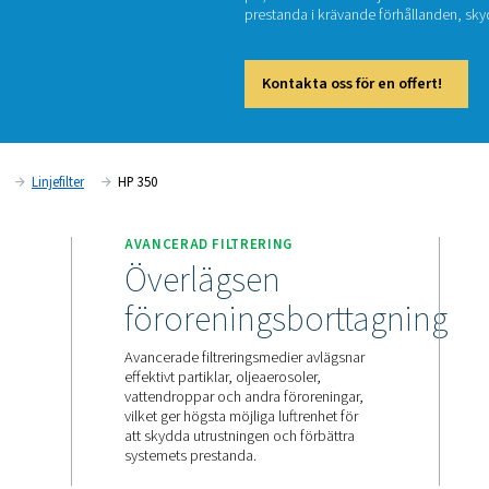
H
HP 350 h
psi). Me
prestan
Kont
Tryckluftsfilter
Linjefilter
HP 350
ESTANDA
AVANCERAD FILTRERING
g under
Överlägsen