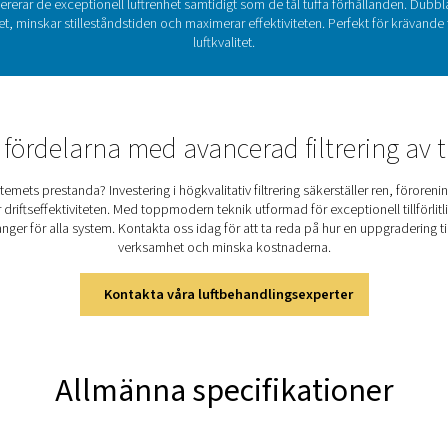
Säkerställa luftkvaliteten i syst
 avgörande för att upprätthålla tillförlitligheten, effektiviteten
aerosoler, vattendroppar och partiklar kan orsaka betydande sk
 är särskilt utformad för att klara dessa utmaningar och levere
ormade för tryck upp till 350 barg. Genom att effektivt avlägsna 
h säkerställer konsekvent prestanda, vilket gör dem till en oum
Upptäck de viktigaste funk
n säkerställer tillförlitlig prestanda vid tryck på upp till 350 ba