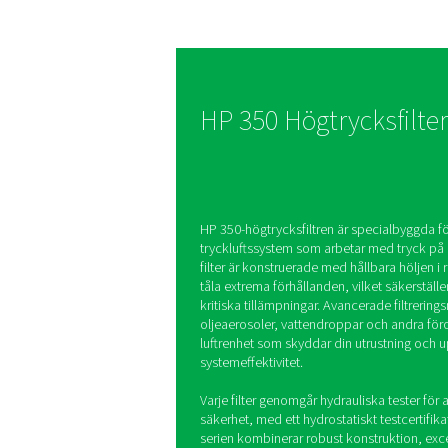
extrema tr
HP 350-filtren är utfor
som arbetar med tryck p
350 bar och har höljen i r
och hydrauliskt testad
vilket säkerställer säke
tillförlitlighet i de mes
miljöer.
HP 350 Högtryc