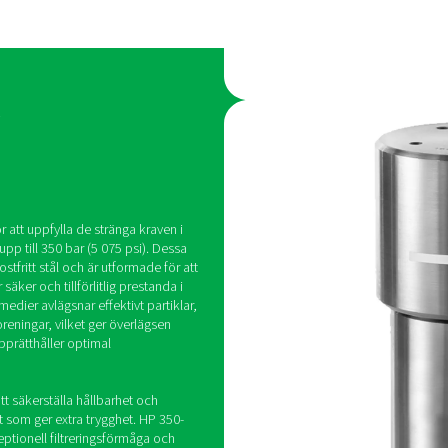
yck
förorenings
made för system
Avancerade filtreringsmedi
å upp till
effektivt partiklar, oljeaeros
ostfritt stål
vattendroppar och andra fö
e komponenter,
vilket ger högsta möjliga lu
rhet och
att skydda utrustningen och
t krävande
systemets prestanda.
ksfilter