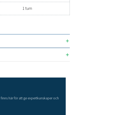
ikationer
ANSLUTNING (G/NPT)
1/4" - 1"
3
(m
/h)
Anslutning (G/NPT
1/4"