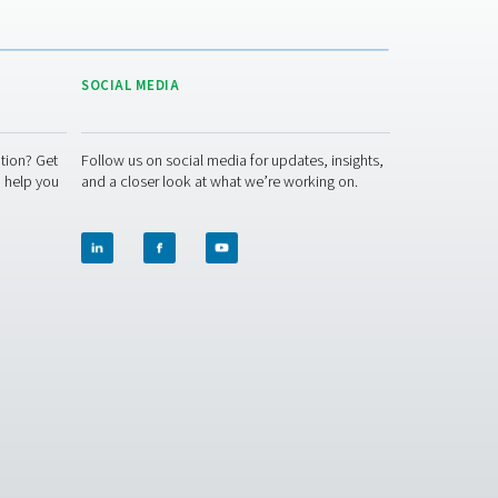
ODUCTION APPLICATION BROCHURE
oduction application brochure
 Når du har givet os oplysninger om f.eks. antallet af dine diges
erne, sammensætter vi den optimale iltgenereringsløsning på s
e dig gennem specifikationsprocessen.