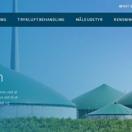
 GASGENERERING
TRYKLUFTBEHANDLING
M
ktion
lde. Det produceres ved at
heder og omdanne det til et
re gas, elektricitet og