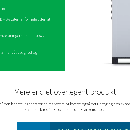
sproduktion til næste
PPOG HE
rgiforbrug kan Pneumatech
PPOG HE
gøre
samtidig med at driftsomkostningerne sænkes:
d traditionelle iltgeneratorer
eliminerer behovet for dyre iltleverancer
ucerer emissionerne
i anlæggets DCS/BMS-systemer for hele tiden at