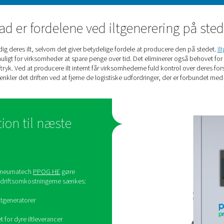
Iltbehov i biogas
le i produktionen af biogas. Derfor skal biogasanlæg have en påli
ge niveau af svovlbrinte, samtidig med at iltforbruget minimeres.
e/energiindekset, samtidig med at man undgår en unødvendigt 
Hvad er fordelene ved iltge
der køber stadig deres ilt, selvom det giver betydelige fordel
vilket gør det muligt for virksomheder at spare penge over tid. De
mæssige fodaftryk. Ved at producere ilt internt får virksomhedern
e. Derudover forenkler det driften ved at fjerne de logistiske ud