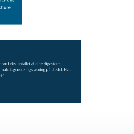
gent produkt
 også det udstyr og den ekspertise, som vores kunder har brug 
 deres anvendelse.