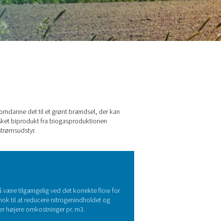
gasproduktion
oldninger eller virksomheder og omdanne det til et grønt brænd
roces, fordi det reagerer med et uønsket biprodukt fra biogasprodu
 sikkert niveau og beskytter nedstrømsudstyr.