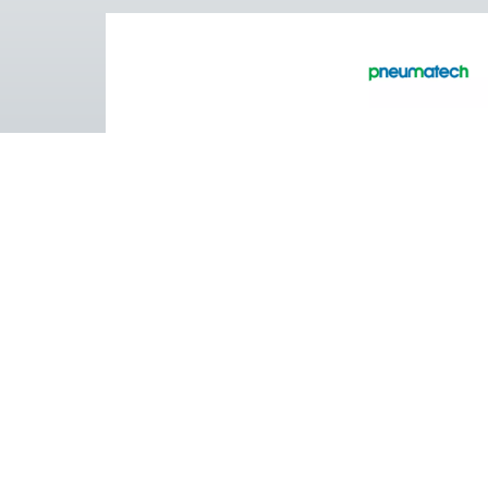
Pure Air . Pure Gas
PRODUCTS
Browse our wide selection of products tailor
to support your compressed air and gas need
from essential equipment to specialised
solutions.
On-site gasgenerering