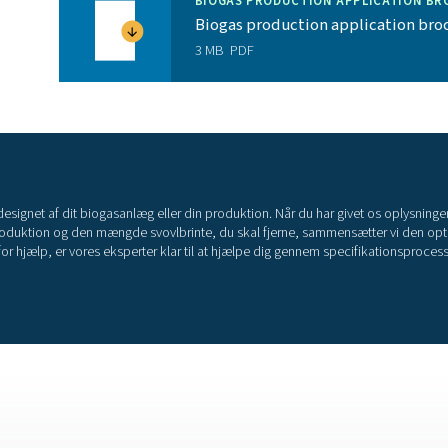
reducerer energiomkostningerne med 70 % ved
 drift giver maksimal pålidelighed og
Mere end et overle
mere end "bare" den bedste iltgenerator på markedet. Vi leverer
sikre, at deres ilt er optimal til