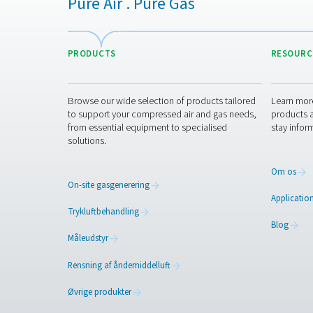
Kontakt os
Kontakt os nu for at tage de
størrelsen på dit anlæg, mæ
du ikke har disse oplysninge
Kontakt vores ilteks