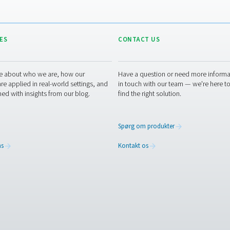
BIOGAS PR
Biogas pr
3 MB
PDF
t næste skridt i designet af dit biogasanlæg eller din produktion.
ngden af din produktion og den mængde svovlbrinte, du skal fj
r eller har brug for hjælp, er vores eksperter klar til at hjælp
perter