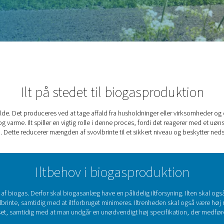
es.
gasproduktion
Ilt på stedet til bio
varende energikilde. Det produceres ved at tage affald fra hush
gas, elektricitet og varme. Ilt spiller en vigtig rolle i denne p
(sulfidbrinte). Dette reducerer mængden af svovlbrinte til et