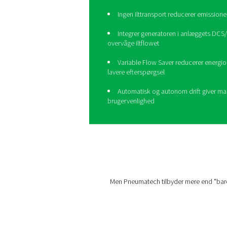
Tag din bioga
niveau med 
Med markedets laveste ene
biogasanlæg miljøvenlige, 
30 % mere effektive en
Pålidelig iltforsyning 
Ingen ilttransport red
Integrer generatoren 
overvåge iltflowet