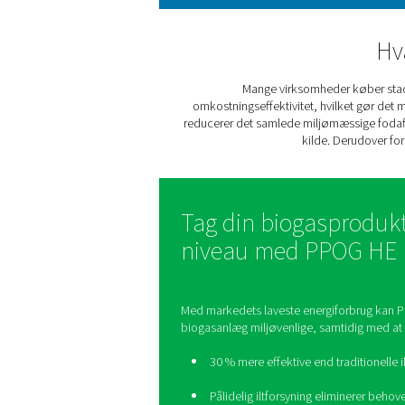
Ilt spiller en afgørende rol
at opretholde det rigti
forbedre Wobb
Mange virksomhe
omkostningseffektivitet, h
reducerer det samlede miljø
kild