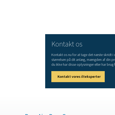
Variable Flow Saver 
lavere efterspørgsel
Automatisk og autonom
brugervenlighed
Men Pneumatech tilbyder 