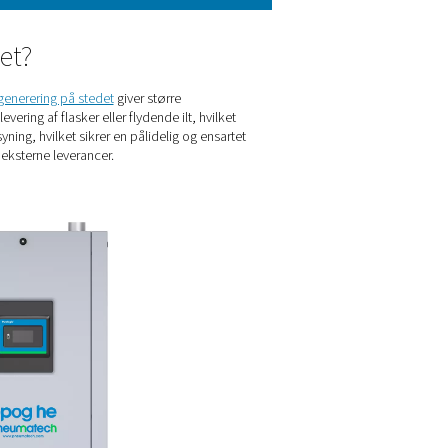
produktion
delig iltforsyning. Ilten skal også være tilgængelig ved det korre
 Iltrenheden skal også være høj nok til at reducere nitrogenindh
høj specifikation, der medfører højere omkostninger pr. m3.
nerering på stedet?
e at producere den på stedet.
Iltgenerering på stedet
giver størr
t eliminerer også behovet for levering af flasker eller flydende i
e fuld kontrol over deres forsyning, hvilket sikrer en pålidelig
fordringer, der er forbundet med eksterne leverancer.